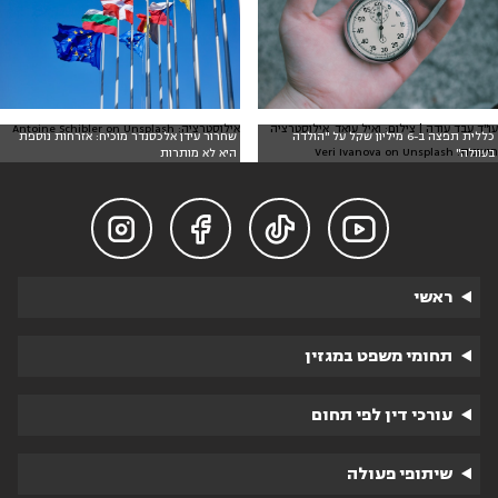
עו"ד עבד עודה | צילום: ואיל עואד. אילוסטרציה
אילוסטרציה: Antoine Schibler on Unsplash
כללית תפצה ב-6 מיליון שקל על "הולדה
שחרור עידן אלכסנדר מוכיח: אזרחות נוספת
חיצונית: Veri Ivanova on Unsplash
בעוולה"
היא לא מותרות




ראשי
תחומי משפט במגזין
עורכי דין לפי תחום
שיתופי פעולה