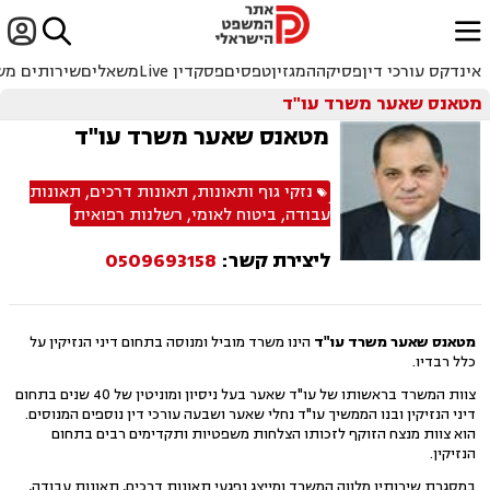


ﱐ
אינדקס עורכי דין
פסיקה
המגזין
טפסים
פסקדין Live
משאלים
שירותים מש
מטאנס שאער משרד עו"ד
מטאנס שאער משרד עו"ד
נזקי גוף ותאונות
,
תאונות דרכים
,
תאונות
עבודה
,
ביטוח לאומי
,
רשלנות רפואית
ליצירת קשר:
0509693158
מטאנס שאער משרד עו"ד
הינו משרד מוביל ומנוסה בתחום דיני הנזיקין על
כלל רבדיו.
צוות המשרד בראשותו של עו"ד שאער בעל ניסיון ומוניטין של 40 שנים בתחום
דיני הנזיקין ובנו הממשיך עו"ד נחלי שאער ושבעה עורכי דין נוספים המנוסים.
הוא צוות מנצח הזוקף לזכותו הצלחות משפטיות ותקדימים רבים בתחום
הנזיקין.
במסגרת שירותיו מלווה המשרד ומייצג נפגעי תאונות דרכים, תאונות עבודה,