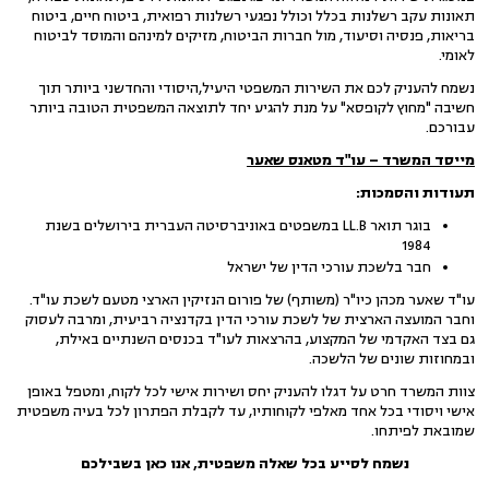
תאונות עקב רשלנות בכלל וכולל נפגעי רשלנות רפואית, ביטוח חיים, ביטוח
בריאות, פנסיה וסיעוד, מול חברות הביטוח, מזיקים למינהם והמוסד לביטוח
לאומי.
נשמח להעניק לכם את השירות המשפטי היעיל,היסודי והחדשני ביותר תוך
חשיבה "מחוץ לקופסא" על מנת להגיע יחד לתוצאה המשפטית הטובה ביותר
עבורכם.
מייסד המשרד – עו"ד מטאנס שאער
תעודות והסמכות:
בוגר תואר LL.B במשפטים באוניברסיטה העברית בירושלים בשנת
1984
חבר בלשכת עורכי הדין של ישראל
עו"ד שאער מכהן כיו"ר (משותף) של פורום הנזיקין הארצי מטעם לשכת עו"ד.
וחבר המועצה הארצית של לשכת עורכי הדין בקדנציה רביעית, ומרבה לעסוק
גם בצד האקדמי של המקצוע, בהרצאות לעו"ד בכנסים השנתיים באילת,
ובמחוזות שונים של הלשכה.
צוות המשרד חרט על דגלו להעניק יחס ושירות אישי לכל לקוח, ומטפל באופן
אישי ויסודי בכל אחד מאלפי לקוחותיו, עד לקבלת הפתרון לכל בעיה משפטית
שמובאת לפיתחו.
נשמח לסייע בכל שאלה משפטית, אנו כאן בשבילכם