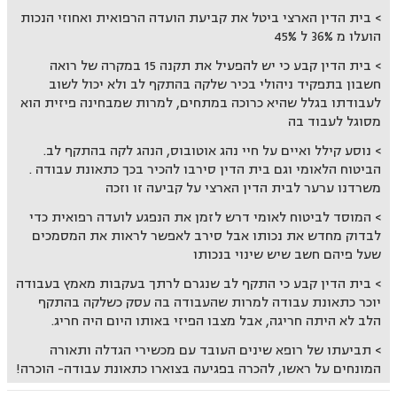
בית הדין הארצי ביטל את קביעת הועדה הרפואית ואחוזי הנכות
הועלו מ 36% ל 45%
בית הדין קבע כי יש להפעיל את תקנה 15 במקרה של רואה
חשבון בתפקיד ניהולי בכיר שלקה בהתקף לב ולא יכול לשוב
לעבודתו בגלל שהיא כרוכה במתחים, למרות שמבחינה פיזית הוא
מסוגל לעבוד בה
נוסע קילל ואיים על חיי נהג אוטובוס, הנהג לקה בהתקף לב.
הביטוח הלאומי וגם בית הדין סירבו להכיר בכך כתאונת עבודה .
משרדנו ערער לבית הדין הארצי על קביעה זו וזכה
המוסד לביטוח לאומי דרש לזמן את הנפגע לועדה רפואית כדי
לבדוק מחדש את נכותו אבל סירב לאפשר לראות את המסמכים
שעל פיהם חשב שיש שינוי בנכותו
בית הדין קבע כי התקף לב שנגרם לרתך בעקבות מאמץ בעבודה
יוכר כתאונת עבודה למרות שהעבודה בה עסק כשלקה בהתקף
הלב לא היתה חריגה, אבל מצבו הפיזי באותו היום היה חריג.
תביעתו של רופא שינים העובד עם מכשירי הגדלה ותאורה
המונחים על ראשו, להכרה בפגיעה בצוארו כתאונת עבודה- הוכרה!