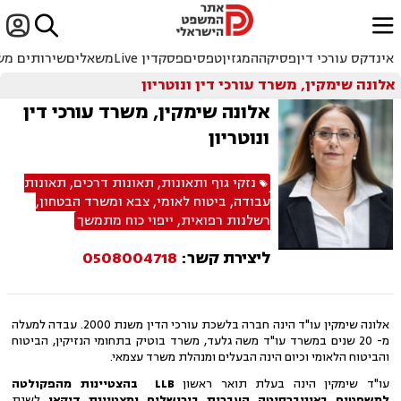


ﱐ
אינדקס עורכי דין
פסיקה
המגזין
טפסים
פסקדין Live
משאלים
שירותים מש
אלונה שימקין, משרד עורכי דין ונוטריון
אלונה שימקין, משרד עורכי דין
ונוטריון
נזקי גוף ותאונות
,
תאונות דרכים
,
תאונות
עבודה
,
ביטוח לאומי
,
צבא ומשרד הבטחון
,
רשלנות רפואית
,
ייפוי כוח מתמשך
ליצירת קשר:
0508004718
אלונה שימקין עו"ד הינה חברה בלשכת עורכי הדין משנת 2000. עבדה למעלה
מ- 20 שנים במשרד עו"ד משה גלעד, משרד בוטיק בתחומי הנזיקין, הביטוח
והביטוח הלאומי וכיום הינה הבעלים ומנהלת משרד עצמאי.
עו"ד שימקין הינה בעלת תואר ראשון
LLB
בהצטיינות מהפקולטה
למשפטים באוניברסיטה העברית בירושלים
ומצטיינת דיקאן
לשנת