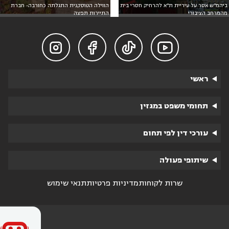
ביהמ"ש אסר על עיריית ת"א להרחיק חסרי בית
הווילה הטוסקנית התגלתה כחורבה- חברת
מהמרחב הציבורי
התיירות תפצה




ראשי
תחומי משפט במגזין
עורכי דין לפי תחום
שיתופי פעולה
שרות לקוחות
מדיניות פרטיות
תנאי שימוש