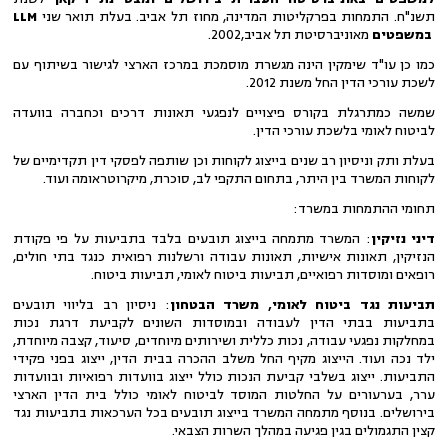
תשנ"ח. התמחות בפרקליטות המדינה, מחוז תל אביב. בעלת תואר שני
LLM
במשפטים
מאוניברסיטת תל אביב,2002.
כמו כן עו"ד שימקין הינה מגשרת מוסמכת במרכז הארצי לגישור בשיתוף עם
לשכת עורכי הדין החל משנת 2012.
שמשה כמתרגלת בקורס פיצויים לנפגעי תאונות דרכים וכחברה בוועדה
לביטוח לאומי בלשכת עורכי הדין.
בעלת ותק וניסיון רב שנים בייצוג לקוחות וכן שותפה לפסקי דין תקדימיים של
לקוחות המשרד בין היתר, בתחום התקפי לב, סוכרת, מיקרוטראומה ועוד.
תחומי ההתמחות במשרד:
דיני נזיקין
: המשרד מתמחה בייצוג תובעים בלבד בתביעות על פי פקודת
הנזיקין, תאונות אישיות, תאונות עבודה ורשלנות רפואית כנגד בתי חולים,
רופאים ומוסדות רפואיים, תביעות ביטוח לאומי, תביעות ביטוח.
תביעות נגד ביטוח לאומי, משרד הבטחון
: ניסיון רב בליווי תובעים
בתביעות בבתי הדין לעבודה ובמוסדות השונים לקביעת דרגת נכות
במחלקות נפגעי עבודה, נכות כללית ושירותים מיוחדים, סיעוד, קצבה מיוחדת,
ילד נכה ועוד. הייצוג מקיף החל משלב ההכרה בבית הדין, ייצוג בפני פקידי
התביעות. ייצוג בשלבי קביעת הנכות כולל ייצוג בוועדות רפואיות ובוועדות
ערר, בערעורים על החלטות המוסד לביטוח לאומי כולל בית הדין הארצי
בירושלים. בנוסף מתמחה המשרד בייצוג תובעים בכל הערכאות בתביעות נגד
קצין התגמולים בגין פגיעה במהלך השרות הצבאי.