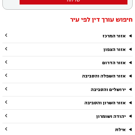
חיפוש עורך דין לפי עיר

אזור המרכז

אזור הצפון

אזור הדרום

אזור השפלה והסביבה

ירושלים והסביבה

אזור השרון והסביבה

יהודה ושומרון

אילת