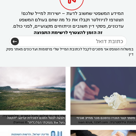
המידע המשפטי שחשוב לדעת – ישירות למייל שלכם!
הצטרפו לניוזלטר וקבלו את כל מה שחם בעולם המשפט
עדכונים, פסקי דין חשובים וניתוחים מקצועיים, לפני כולם.
זה הזמן להצטרף לרשימת התפוצה
במשלוח הטופס אני מסכים לקבל לכתובת המייל שלי פרסומות ועדכונים מאתר פסק
דין
עו"ד דודי רד (צילום: מיכל קושרוב, אילוסטרציה
מסמך קצר הוכרז כהסכם מכר מחייב ואכיף
תבעה לבטל הסכם למכירת קרקע: ״הקונה
חיצונית: Tomas Eidsvold, Unsplash)
תמונת אילוסטרציה: Ivan Kruk, 123rf.com
ניצל את מצוקתי הכלכלית״