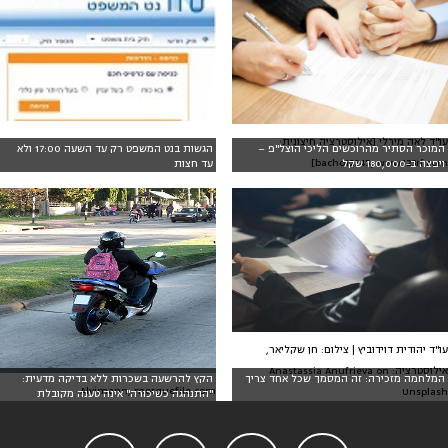
עו"ד לאה מירלי [אילוסטרציה חיצונית:
המוכר הסתיר מהרוכשים הליכי הוצל"פ –
הגשות בנט המשפט רק עד השעה 17:00 ולא
bacho12345, www.123rf.com]
ויפצה ב-180,000 שקל
עד חצות
עו"ד יהודית דוידוביץ | צילום: חן שקליאר,
אילוסטרציה: Anastassia Anufrieva on
המלחמה מזכירה: זה המסמך שכל אחד צריך
הקץ להרשעה בשכרות ללא בדיקה מדעית:
Alvimann, morguefile.com
Unsplash
"התנהגה כשיכורה" אינה טענה מקובלת