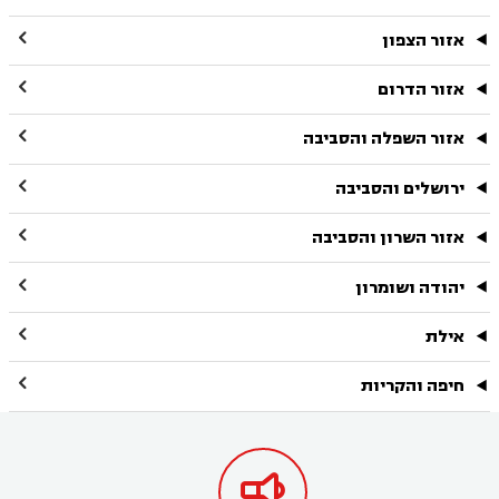

אזור הצפון

אזור הדרום

אזור השפלה והסביבה

ירושלים והסביבה

אזור השרון והסביבה

יהודה ושומרון

אילת

חיפה והקריות
