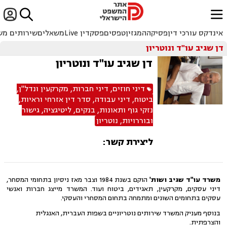


ﱐ
אינדקס עורכי דין
פסיקה
המגזין
טפסים
פסקדין Live
משאלים
שירותים מש
דן שגיב עו"ד ונוטריון
דן שגיב עו"ד ונוטריון
דיני חוזים
,
דיני חברות
,
מקרקעין ונדל"ן
,
ביטוח
,
דיני עבודה
,
סדר דין אזרחי וראיות
,
נזקי גוף ותאונות
,
בנקים
,
ליטיגציה
,
גישור
ובוררויות
,
נוטריון
ליצירת קשר:
משרד עו"ד שגיב ושות'
הוקם בשנת 1984 וצבר מאז ניסיון בתחומי המסחר,
דיני עסקים, מקרקעין, תאגידים, ביטוח ועוד. המשרד מייצג חברות ואנשי
עסקים בתחומים השונים ומתמחה בתחום המסחרי והעסקי.
בנוסף מעניק המשרד שירותים נוטריוניים בשפות העברית, האנגלית
והצרפתית.