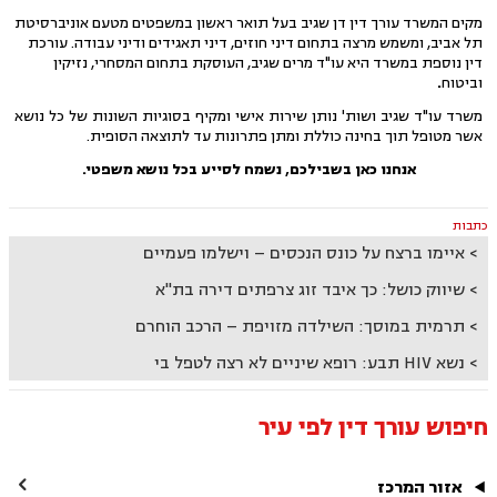
מקים המשרד עורך דין דן שגיב בעל תואר ראשון במשפטים מטעם אוניברסיטת
תל אביב, ומשמש מרצה בתחום דיני חוזים, דיני תאגידים ודיני עבודה. עורכת
דין נוספת במשרד היא עו"ד
מרים שגיב, העוסקת בתחום המסחרי, נזיקין
וביטוח
.
משרד עו"ד שגיב ושות' נותן שירות אישי ומקיף בסוגיות השונות של כל נושא
אשר מטופל תוך בחינה כוללת ומתן פתרונות עד לתוצאה הסופית.
אנחנו כאן בשבילכם, נשמח לסייע בכל נושא משפטי.
כתבות
איימו ברצח על כונס הנכסים – וישלמו פעמיים
שיווק כושל: כך איבד זוג צרפתים דירה בת"א
תרמית במוסך: השילדה מזויפת – הרכב הוחרם
נשא HIV תבע: רופא שיניים לא רצה לטפל בי
חיפוש עורך דין לפי עיר

אזור המרכז