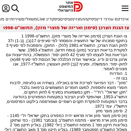


ﱐ
אינדקס עורכי דין
פסיקה
המגזין
טפסים
פסקדין Live
משאלים
שירותים מש
צו הגנת הצרכן (סימון ואריזה של מוצרי מזון), התשנ"ט-1998
צו הגנת הצרכן (סימון ואריזה של מוצרי מזון), התשנ"ט-1998 1
בתוקף סמכותו של שר התעשיה והמסחר לפי סעיפים 17(ב), (ב-1) ו37
לחוק הגנת הצרכן, התשמ"א-1981 (להלן - החוק), והסמכות לפי סעיף 3
לפקודת בריאות הציבור (מזון) (נוסח חדש), התשמ"ג-1983, ששר
הבריאות נטל לעצמו לפי סעיף 42 לחוק-יסוד: הממשלה, בהתייעצות עם
ארגון צרכנים ודיג, ובאישור ועדת הכלכלה של הכנסת לפי סעיף 48(א)
לחוק-יסוד: הממשלה, וסעיף 2(ב) לחוק העונשין, התשל"ז-1977, אנו
מצווים לאמור:
1. הגדרות
בצו זה -
"מזון" - דבר המיועד לצריכת אדם באכילה, בשתיה או בלעיסה, לרבות
חומרי מוצא ותוספות, למעט חומרים המשמשים ברפואה בלבד;
"תקן ישראלי" ו"ת"י" - תקן כמשמעותו בסעיף 6 לחוק התקנים,
התשי"ג-1953, ושהופקד לעיון הציבור במקומות המפורטים בהודעה
בדבר המקומות להפקדת תקנים רשמיים ושפורסמה בילקוט הפרסומים,
התשל"ו, עמ' 1871.
2. סימון מוצר מזון
(א) סימון מוצר מזון ארוז מראש יהיה כמפורט בתקן ישראלי ת"י 1145 -
סימון מזון ארוז מראש - מתמוז התשמ"ב (נובמבר 1981) - כפי שתוקן
בגליונות תיקון מס' 1 מתמוז התשמ"ב (יולי 1982), בגליון תיקון מס' 2
מאלול התשמ"ט (ספטמבר 1989), בגליון תיקון מס' 3 מאב התשנ"ה (יולי