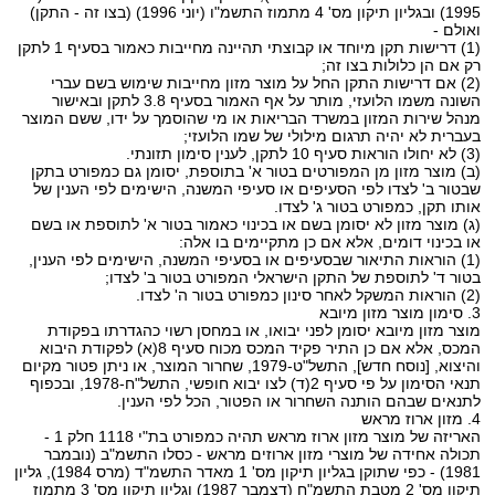
1995) ובגליון תיקון מס' 4 מתמוז התשמ"ו (יוני 1996) (בצו זה - התקן)
ואולם -
(1) דרישות תקן מיוחד או קבוצתי תהיינה מחייבות כאמור בסעיף 1 לתקן
רק אם הן כלולות בצו זה;
(2) אם דרישות התקן החל על מוצר מזון מחייבות שימוש בשם עברי
השונה משמו הלועזי, מותר על אף האמור בסעיף 3.8 לתקן ובאישור
מנהל שירות המזון במשרד הבריאות או מי שהוסמך על ידו, ששם המוצר
בעברית לא יהיה תרגום מילולי של שמו הלועזי;
(3) לא יחולו הוראות סעיף 10 לתקן, לענין סימון תזונתי.
(ב) מוצר מזון מן המפורטים בטור א' בתוספת, יסומן גם כמפורט בתקן
שבטור ב' לצדו לפי הסעיפים או סעיפי המשנה, הישימים לפי הענין של
אותו תקן, כמפורט בטור ג' לצדו.
(ג) מוצר מזון לא יסומן בשם או בכינוי כאמור בטור א' לתוספת או בשם
או בכינוי דומים, אלא אם כן מתקיימים בו אלה:
(1) הוראות התיאור שבסעיפים או בסעיפי המשנה, הישימים לפי הענין,
בטור ד' לתוספת של התקן הישראלי המפורט בטור ב' לצדו;
(2) הוראות המשקל לאחר סינון כמפורט בטור ה' לצדו.
3. סימון מוצר מזון מיובא
מוצר מזון מיובא יסומן לפני יבואו, או במחסן רשוי כהגדרתו בפקודת
המכס, אלא אם כן התיר פקיד המכס מכוח סעיף 8(א) לפקודת היבוא
והיצוא, [נוסח חדש], התשל"ט-1979, שחרור המוצר, או ניתן פטור מקיום
תנאי הסימון על פי סעיף 2(ד) לצו יבוא חופשי, התשל"ח-1978, ובכפוף
לתנאים שבהם הותנה השחרור או הפטור, הכל לפי הענין.
4. מזון ארוז מראש
האריזה של מוצר מזון ארוז מראש תהיה כמפורט בת"י 1118 חלק 1 -
תכולה אחידה של מוצרי מזון ארוזים מראש - כסלו התשמ"ב (נובמבר
1981) - כפי שתוקן בגליון תיקון מס' 1 מאדר התשמ"ד (מרס 1984), גליון
תיקון מס' 2 מטבת התשמ"ח (דצמבר 1987) וגליון תיקון מס' 3 מתמוז