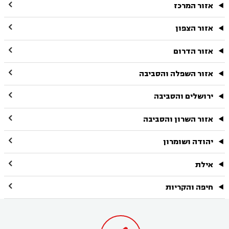

אזור המרכז

אזור הצפון

אזור הדרום

אזור השפלה והסביבה

ירושלים והסביבה

אזור השרון והסביבה

יהודה ושומרון

אילת

חיפה והקריות