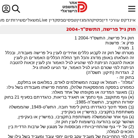


ﱐ
אינדקס עורכי דין
פסיקה
המגזין
טפסים
פסקדין Live
משאלים
שירותים מש
חוק גיל פרישה, התשס"ד-2004
חוק גיל פרישה, התשס"ד-2004 1
פרק א': פרשנות
1. מטרה
מטרתו של חוק זה לקבוע כללים אחידים לענין גיל פרישה מעבודה, ובכלל
זה העלאתו באופן מדורג והכל תוך החלת הכללים האמורים הן לענין
זכאות להטבה הניתנת למי שהגיע לגיל האמור והן לענין זכאות להטבה
הניתנת למי שטרם הגיע לגיל האמור, עד הגיעו לאותו גיל.
2. הגדרות (תיקון: תשס"ה)
בחוק זה -
"גמלה" - תגמול או קצבה המשתלמים לאדם, במלואם או בחלקם,
כמפורט בפסקה מהפסקאות שלהלן, מחמת פרישתו מעבודתו בשל גילו:
(1) מאוצר המדינה או מקופתו של אחד מאלה:
(א) גוף מתוקצב, גוף נתמך או תאגיד בריאות, כהגדרתם בסעיף 21 בחוק
יסודות התקציב, התשמ"ה-1985;
(ב) מוסד חינוך כהגדרתו בחוק לימוד חובה, התש"ט-1949, שהממשלה
משתתפת בתקציבו, במישרין או בעקיפין;
(ג) גוף אחר שהממשלה משתתפת בתקציבו, במישרין או בעקיפין,
ושהשר קבעו בהודעה ברשומות לענין חוק זה;
(2) על ידי גוף שהתחייבויותיו מבוססות על מנגנון של ערבות הדדית בין
הזכאים לגמלה;
(3) לפי התחייבות של מעביד עקב סיום יחסי עובד ומעביד בשל גילו של