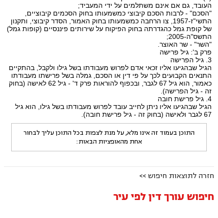
העובד, גם אם אינם משתלמים על ידי המעביד;
"הסכם" - לרבות הסכם קיבוצי כמשמעותו בחוק הסכמים קיבוציים,
התשי"ז-1957, צו הרחבה כמשמעותו בחוק האמור, הסדר קיבוצי, ותקנון
של קופת גמל כהגדרתה בחוק הפיקוח על שירותים פיננסיים (קופות גמל)
התשס"ה-2005;
"השר" - שר האוצר.
פרק ב': גיל פרישה
3. גיל הפרישה
הגיל שבהגיעו אליו זכאי אדם לפרוש מעבודתו בשל גילו ולקבל, בהתקיים
התנאים הקבועים לכך על פי דין או הסכם, גמלה בשל פרישתו מעבודתו
כאמור, הוא גיל 67 לגבר, ובכפוף להוראות פרק ד' - גיל 62 לאישה (בחוק
זה - גיל הפרישה).
4. גיל פרישת חובה
הגיל שבהגיעו אליו ניתן לחייב עובד לפרוש מעבודתו בשל גילו, הוא גיל
67 לגבר ולאישה (בחוק זה - גיל פרישת חובה).
התוכן בעמוד זה אינו מלא, על מנת לצפות בכל התוכן עליך לבחור
אחת מהאופציות הבאות:
חזרה לתוצאות חיפוש >>
חיפוש עורך דין לפי עיר