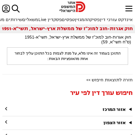


ﱐ
אינדקס עורכי דין
פסיקה
המגזין
טפסים
פסקדין Live
משאלים
שירותים מש
חוק אגרות-חוב למוכ"ז של ממשלת ארץ-ישראל, תשי"א-1951
חוק אגרות-חוב למוכ"ז של ממשלת ארץ-ישראל, תשי"א-1951
(ס"ח תשי"א, 59)
התוכן בעמוד זה אינו מלא, על מנת לצפות בכל התוכן עליך לבחור
אחת מהאופציות הבאות:
חזרה לתוצאות חיפוש >>
חיפוש עורך דין לפי עיר

אזור המרכז

אזור הצפון