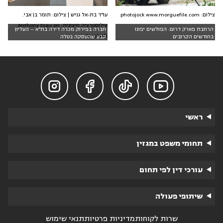
צילום: photojock www.morguefile.com
עו"ד בת-אל גניש | צילום: תומר בן אבי.
אילוסטרציה חיצונית: Anthony Esau on
הרחבת פארק דרום: הפולשים יפונו
חברה בפירוק מכרה דירה בת"א – העליון
Unsplash
בחודשים הקרובים
קבע שהעסקה בטלה




ראשי
תחומי משפט במגזין
עורכי דין לפי תחום
שיתופי פעולה
שרות לקוחות
מדיניות פרטיות
תנאי שימוש