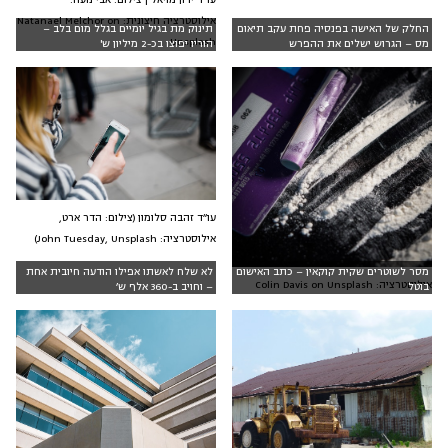
אילוסטרציה חיצונית: Natanael Melchor on
החלק של האישה בפנסיה פחת עקב תיאום
תינוק מת בגיל יומיים בגלל מום בלב –
Unsplash
מס – הגרוש ישלים את ההפרש
הוריו יפוצו בכ-2 מיליון ש'
עו״ד זהבה סלומון (צילום: הדר ארט,
אילוסטרציה: John Tuesday, Unsplash)
מסר לשוטרים שקית קוקאין – כתב האישום
לא שלח לאשתו אפילו הודעה חיובית אחת
אילוסטרציה: Colin Davis on Unsplash
בוטל
– וחויב ב-360 אלף ש׳