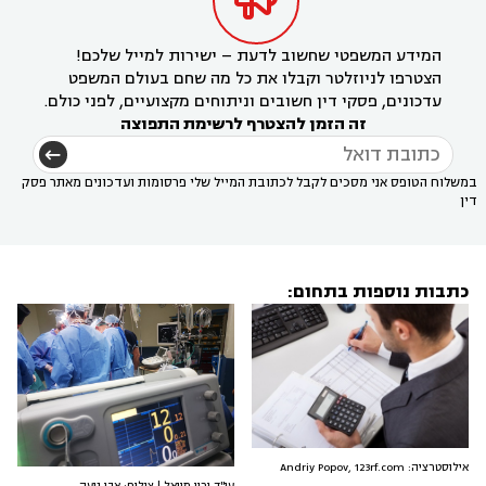

המידע המשפטי שחשוב לדעת – ישירות למייל שלכם!
הצטרפו לניוזלטר וקבלו את כל מה שחם בעולם המשפט
עדכונים, פסקי דין חשובים וניתוחים מקצועיים, לפני כולם.
זה הזמן להצטרף לרשימת התפוצה
במשלוח הטופס אני מסכים לקבל לכתובת המייל שלי פרסומות ועדכונים מאתר פסק
דין
כתבות נוספות בתחום:
אילוסטרציה: Andriy Popov, 123rf.com
עו"ד ירון מויאל | צילום: אבי נועה.