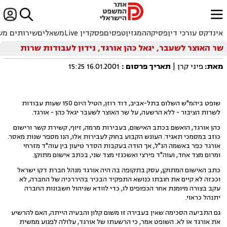


ﱐ
אינדקס עורכי דין
פסיקה
המגזין
טפסים
פסקדין Live
משאלים
שירותים מש
שר האוצר לשעבר, יגאל כהן אורגד, נידון לעבודות שרות
מאת:
פיני קרן |
תאריך פרסום
:
16.01.2001 15:25
שופט ביהמ"ש השלום בתל-אביב, דוד רוזן, הטיל היום 150 שעות עבודות
לשרות הציבור - ללא הרשעה, על שר האוצר לשעבר יגאל כהן - אורגד.
כהן אורגד, הואשם בכתב האישום, בעבירות מרמה, זיוף, קשירת קשר ורישום
כוזב במסמכי תאגיד. העונש הקבוע בחוק לעבירות אלו, הנו מספר שנות מאסר.
אורגד כפר באשמה הנ"ל, אך הודה בעקבות הסדר טיעון בין עוה"ד מזרחי
ומרום מצד אחד, ועוה"ד פירצי ואשכנזי מצד שני, בכתב אישום מתוקן.
כתב האישום המתוקן, עסק בתקופה בה היה אורגד מנהל חברת דקו ישראל
וככזה לא קיים את חובתו כנושא התפקיד הבכיר בהיררכיה של החברה, לא
עקב בצורה מיומנת אחר הכפופים לו, כדי לוודא שניהול חשבונות החברה
יתנהל כראוי.
גם התביעה הסכימה שאין בעבירה זו משום קלון והבעיה הייתה, האם להרשיע
את אורגד או לא. השופט אמר, כי הרשעתו של אורגד, עלולה לפגוע ממשית