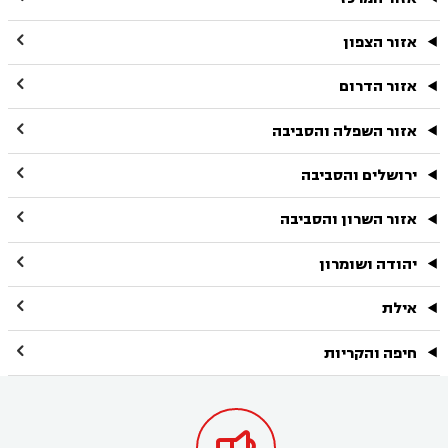

אזור הצפון

אזור הדרום

אזור השפלה והסביבה

ירושלים והסביבה

אזור השרון והסביבה

יהודה ושומרון

אילת

חיפה והקריות