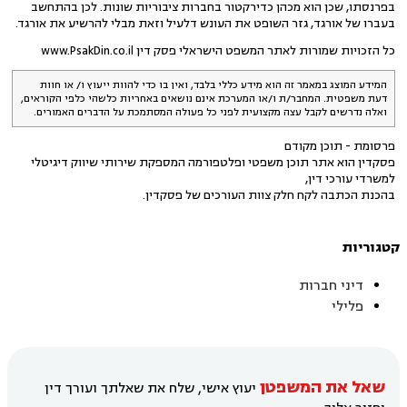
בפרנסתו, שכן הוא מכהן כדירקטור בחברות ציבוריות שונות. לכן בהתחשב
בעברו של אורגד, גזר השופט את העונש דלעיל וזאת מבלי להרשיע את אורגד.
כל הזכויות שמורות לאתר המשפט הישראלי פסק דין www.PsakDin.co.il
המידע המוצג במאמר זה הוא מידע כללי בלבד, ואין בו כדי להוות ייעוץ ו/ או חוות
דעת משפטית. המחבר/ת ו/או המערכת אינם נושאים באחריות כלשהי כלפי הקוראים,
ואלה נדרשים לקבל עצה מקצועית לפני כל פעולה המסתמכת על הדברים האמורים.
פרסומת - תוכן מקודם
פסקדין הוא אתר תוכן משפטי ופלטפורמה המספקת שירותי שיווק דיגיטלי
למשרדי עורכי דין,
בהכנת הכתבה לקח חלק צוות העורכים של פסקדין.
קטגוריות
דיני חברות
פלילי
שאל את המשפטן
יעוץ אישי, שלח את שאלתך ועורך דין