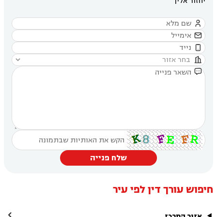
יחזור אליך





שלח פנייה
חיפוש עורך דין לפי עיר

אזור המרכז