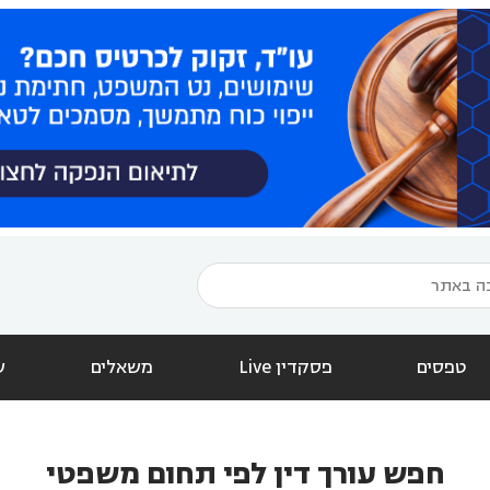
טפסים
פסקדין Live
משאלים
ש
חפש עורך דין לפי תחום משפטי