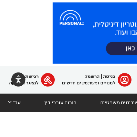

כניסה
|
הרשמה
רכישת מנוי
ﱐ

למנויים ומשתמשים חדשים
למאגר הפסיקה

ירותים משפטיים
פורום עורכי דין
עוד