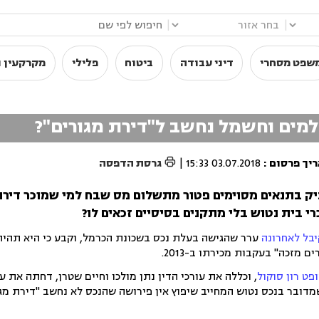
|
|
שפט מסחרי
דיני עבודה
ביטוח
פלילי
מקרקעין ו
למים וחשמל נחשב ל"דירת מגורים"?

יך פרסום
:
03.07.2018 15:33
|
גרסת הדפסה
יק בתנאים מסוימים פטור מתשלום מס שבח למי שמוכר דירת
י בית נטוש בלי מתקנים בסיסיים זכאים לו?
יבל לאחרונה
ערר שהגישה בעלת נכס בשכונת הכרמל, וקבע כי היא תהי
מזכה" בעקבות מכירתו ב-2013.
פט רון סוקול
, וכללה את עורכי הדין נתן מולכו וחיים שטרן, דחתה את 
דובר בנכס נטוש המחייב שיפוץ אין פירושה שהנכס לא נחשב "דירת מגו