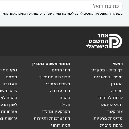
במשלוח הטופס אני מסכים לקבל לכתובת המייל שלי פרסומות ועדכונים מאתר פסק ד
ראשי
תחומי משפט במגזין
דף בית - פסקדין
דיני חוזים
נזקי גוף 
חיפוש במאגרים
ייפוי כוח מתמשך
מיסים
המגזין
משפט מסחרי
תעבורה
חקיקה
דיני עבודה
צבא ומשר
שרות לקוחות
ביטוח
ביטוח לאו
תנאי שימוש
פלילי
לשון הרע
צור קשר
מקרקעין ונדל"ן
אזרחויות 
מדיניות פרטיות
דיני צרכנות ותיירות
ירושות וצ
גרסת מובייל
קניין רוחני