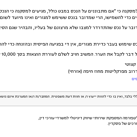
 למסקנה כי "אם מתבוננים על הנכס במבט כולל, מגיעים למסקנה כי הנכס 
ים כדי להשמישו, הרי שמדובר בנכס ששימש למגורים ואינו מיועד לשום 
מדובר על נכס שהתדרדר למצבו שלא מרצונם של בעליו, והבהיר שגם הסי
כס שימוש בעבר כדירת מגורים, אין די בפגיעה הפיסית ובהזנחה כדי להו
ר לקבל את הערר. המשיב חויב לשלם לעוררת הוצאות בסך 10,000 שקל.
קצוטי
דרוב מפרקליטות מחוז חיפה (אזרחי)
ים
לי בלבד, ואין בו כדי להוות ייעוץ ו/ או חוות דעת משפטית. המחבר/ת ו/או המערכת אינם נוש
פורמה המספקת שירותי שיווק דיגיטלי למשרדי עורכי דין,
רכים של פסקדין.