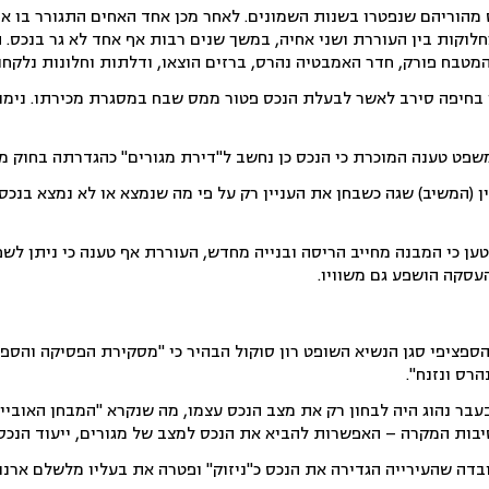
 מהוריהם שנפטרו בשנות השמונים. לאחר מכן אחד האחים התגורר בו אך
חלוקות בין העוררת ושני אחיה, במשך שנים רבות אף אחד לא גר בנכס. 
טבח פורק, חדר האמבטיה נהרס, ברזים הוצאו, ודלתות וחלונות נלקחו.
רקעין בחיפה סירב לאשר לבעלת הנכס פטור ממס שבח במסגרת מכירתו. נימוקו
פט טענה המוכרת כי הנכס כן נחשב ל"דירת מגורים" כהגדרתה בחוק מי
 (המשיב) שגה כשבחן את העניין רק על פי מה שנמצא או לא נמצא בנכס 
ן כי המבנה מחייב הריסה ובנייה מחדש, העוררת אף טענה כי ניתן לש
 העסקה הושפע גם משוויו.
ספציפי סגן הנשיא השופט רון סוקול הבהיר כי "מסקירת הפסיקה והספר
רס ונזנח".
עבר נהוג היה לבחון רק את מצב הנכס עצמו, מה שנקרא "המבחן האוביי
יבות המקרה – האפשרות להביא את הנכס למצב של מגורים, ייעוד הנכס 
בדה שהעירייה הגדירה את הנכס כ"ניזוק" ופטרה את בעליו מלשלם ארנו