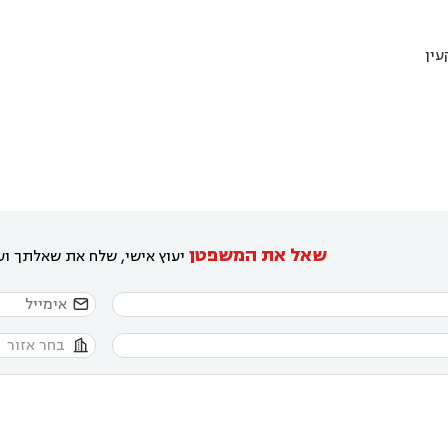
עין
שאל את המשפטן
יעוץ אישי, שלח את שאלתך ועו

