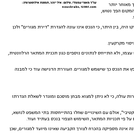
עו"ד מאורי עמפלי, צילום: איל יזהר, תמונת אילוסטרציה:
 מאוחר יותר
nouskrabs, 123RF.com
המקום הפך נטוש,
 היה, בין היתר, כי הנכס אינו עונה להגדרת "דירת מגורים" ולכן
סוי מקרקעין.
עצמו, ולא התייחס לנתונים נוספים כגון תכנית המתאר הרלוונטית,
פץ את הנכס כך שישמש למגורים. העוררת הדגישה עוד כי למבנה
ות עולה, כי לא ניתן למצוא מבחן מוסכם ומוגדר לשאלת הגדרתו
קטיבי", אולם עם השינויים שחלו בהתייחסות בתי המשפט לנושא,
על פי תכניות המתאר, השימוש הצפוי בנכס בעתיד ועוד.
נה אינה מספיקה בהכרח לצורך הקביעה שאינו מיועד למגורים, שכן