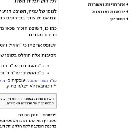
לכל חוק תכלית משלו.
אזרחויות ואשרות
לגופו של עניין, השופט הגיע
ירושות וצוואות
וגם אם יש צורך בתיקונים רב
נוטריון
כמו כן, השופט הזכיר שכאן 
כדירת מגורים.
השופט אף ציין כי "הואיל והנ
מסיבות אלה הוחלט בסופו של דב
ב"כ העוררת: עו"ד דוד 
ב"כ המשיב: עו"ד ד' ונ
עו"ד מאורי עמפלי
עוסק/ת ב-
מיס
** הכותב/ת לא ייצג/ה בתיק.
המידע המוצג במאמר זה הוא מידע כל
המסתמכת על הדברים האמורים.
פרסומת - תוכן מקודם
פסקדין הוא אתר תוכן משפטי ופלט
בהכנת הכתבה לקח חלק צוות העו