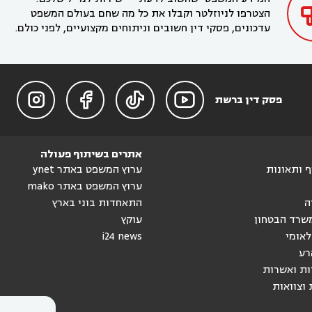
הצטרפו לניוזלטר וקבלו את כל מה שחם בעולם המשפט
עדכונים, פסקי דין חשובים וניתוחים מקצועיים, לפני כולם.




פסק דין ברשת
אתרים בשיתוף פעולה
וף ותאונות
ערוץ המשפט באתר ynet
ערוץ המשפט באתר mako
ה
התאחדות בוני בארץ
שרד הבטחון
עוקץ
לאומי
i24 news
רע
ות ואשרות
 וצוואות