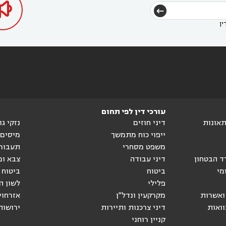

ין
עורכי דין לפי תחום
ותאונות
דיני חוזים
נזקי ג
ייפוי כוח מתמשך
מיסים
משפט מסחרי
תעבור
ד הבטחון
דיני עבודה
צבא ומ
מי
ביטוח
ביטוח 
פלילי
לשון ה
ואשרות
מקרקעין ונדל"ן
אזרחוי
וואות
דיני צרכנות ותיירות
ירושות
קניין רוחני