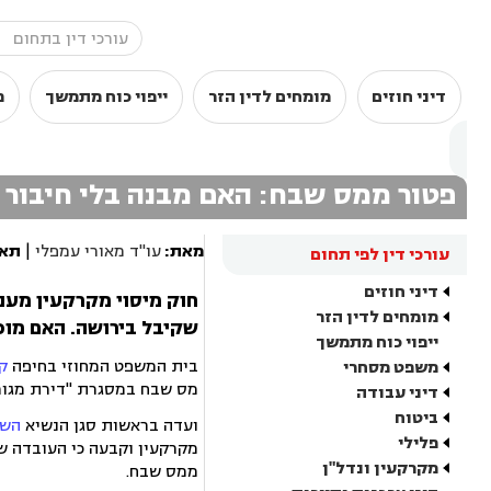
דיני חוזים
מומחים לדין הזר
ייפוי כוח מתמשך
מ
פטור ממס שבח: האם מבנה בלי חיבור 
מאת:
עו"ד מאורי עמפלי
|
תאר
עורכי דין לפי תחום
דיני חוזים
חוק מיסוי מקרקעין מענ
מומחים לדין הזר
שקיבל בירושה. האם מוכר
ייפוי כוח מתמשך
בית המשפט המחוזי בחיפה
ק
משפט מסחרי
מס שבח במסגרת "דירת מגורים 
דיני עבודה
ביטוח
ועדה בראשות סגן הנשיא
השו
פלילי
מקרקעין וקבעה כי העובדה שמ
מקרקעין ונדל"ן
ממס שבח.