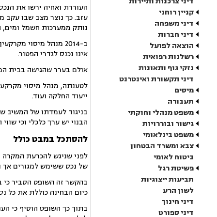
דיני צרכנות ותיירות
העוררת ואחיה ירשו את הנכס
קניין רוחני
עזב. כך נוצר מצב שבו עקב מ
דיני משפחה
נותק ממערכות חשמל ומים, המ
דיני חברות
ב-2014 מנהל מיסוי מק
הוצאה לפועל
אינו נכנס לגדרי הפטור.
רשלנות רפואית
נזקי גוף ותאונות
אולם בערר שהגישה בבית המש
דיני תקשורת ואינטרנט
לטענתה, מנהל מיסוי מקרקעין
מיסים
ייעוד החלקה ועוד.
תעבורה
בניגוד לעמדתו של המשיב שטע
משפט מנהלי וחוקתי
הבנוי יש ערך כלכלי וכי שווי
גישור ובוררויות
משפט בינלאומי
להסתכל במבט כולל
צבא ומשרד הבטחון
לפני שניגש להכרעת המקרה ה
ביטוח לאומי
של נכס ששימש למגורים אך נה
פשיטת רגל
תביעות ייצוגיות
בהקשר זה השופט הסביר כי ב
לשון הרע
כיום הבחינה כוללת את כל נס
דיני חינוך
בתוך כך השופט הוסיף כי העו
דיני ספורט