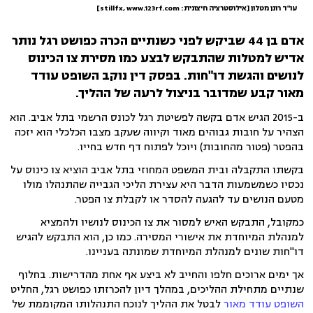
עו"ד רונן מטלון [אילוסטרציה חיצונית: stillfx, www.123rf.com]
אדם בן 44 שביקש לפני כשנתיים הכרה כפושט רגל נותר
אדיש למטלות שהתבקש לבצע כמו מסירת צו הכינוס
לנושים והגשת דו"חות. בפסק דין נוקב השופט עודד
מאור קבע שמדובר בניצול לרעה של ההליך.
ב-2015 הגיש אדם בקשה לפשיטת רגל לכונס הרשמי בתל אביב. הוא
הצהיר על חובות גבוהים מאוד וקיווה שעקב מצבו הכלכלי הוא יזכה
בהפטר (פטור מהחובות) ויוכל לפתוח דף חדש בחייו.
בקשתו התקבלה ובית המשפט המחוזי בתל אביב הוציא צו כינוס על
נכסיו כשמשמעות הדבר היא עצירת הליכי הגבייה שהתנהלו מולו
מטעם הנושים עד להגעה להסדר או לקבלת צו הפטר.
כמקובל, התבקש האיש למסור את צו הכינוס לנושיו ולהמציא
למנהלת המיוחדת את אישורי המסירה. כמו כן, הוא התבקש להגיש
דו"חות שונים למנהלת המיוחדת שמונתה בעניינו.
אך ימים ארוכים חלפו והחייב לא ביצע אף אחת מהדרישות. בחלוף
שנתיים מתחילת ההליכים, במהלך דיון להכרזתו כפושט רגל, החליט
השופט עודד מאור
לבטל את ההליך לנוכח התנהלותו המקוממת של