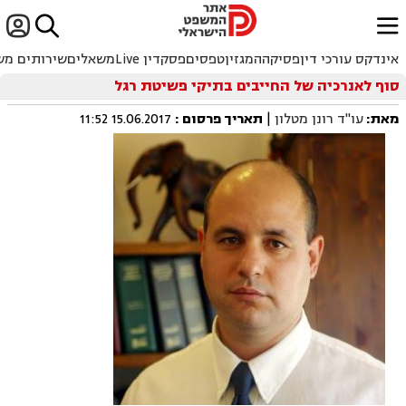


ﱐ
אינדקס עורכי דין
פסיקה
המגזין
טפסים
פסקדין Live
משאלים
שירותים מש
סוף לאנרכיה של החייבים בתיקי פשיטת רגל
מאת:
עו"ד רונן מטלון
|
תאריך פרסום
:
15.06.2017 11:52