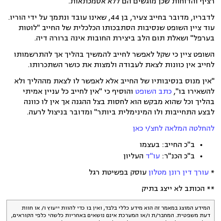
רציף והדוחות שכן מוגשים הם ללא אסמכתאות.
לדבריו, מדובר בחייב צעיר, בן 44, שאינו עובד ונתמך על ידי הוריו.
עוד ציין השופט שנסיבות הסתבכותו הכלכלית של החייב "לוטות
בערפל" ושאלת תום הלב ביצירת החובות אינה ברורה דיה.
השופט ציין כי שקל לאפשר לחייב להמשיך בהליך אך להתרשמותו
לחייב אין כוונות לצאת לעבודה ולמצות את כושר השתכרותו.
"אין מנוס בנסיבותיו של החייב אלא לאפשר לו לצאת מההליך ולא
להשאירו בו",
כתב השופט
והוסיף כי "אין לחייב כל עניין אמיתי
בהליך וכל שהוא מבקש הוא לחסות בצל ההגנה אך אין לו כוונה
לבצע התחייבות ולו המינימלית ביותר" ומדובר בניצול לרעה.
להחלטה המלאה לחצ/י כאן
ב"כ החייב: בעצמו
ב"כ הכנ"ר:
עו"ד
העליון
*
עורך דין רונן מטלון
עוסק בפשיטת רגל
** הכותב לא ייצג בתיק
המידע המוצג במאמר זה הוא מידע כללי בלבד, ואין בו כדי להוות ייעוץ ו/ או חוות
דעת משפטית. המחבר/ת ו/או המערכת אינם נושאים באחריות כלשהי כלפי הקוראים,