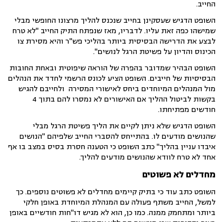
החייב.
השופט הדגיש שעסקינן בחייב שנכנס להליך מרצונו החופשי מבלי
שמישהו כפה זאת עליו. לדבריו, מאז שנפתח התיק החייב "לא טרח
לבצע את הדרישה הבסיסית ביותר בהליכי פש"ר והיא מסירת צו
הכינוס והדיון על פשיטת הרגל לנושים".
השופט הבהיר שמדובר בהפרה של הוראה שיפוטית ובאחת החובות
הבסיסיות של חייבים. השופט הציע לכונס הרשמי לחדד את הנהלים
מול המנהלים המיוחדים ביחס לאישורי המסירה ולחייבם להגיש
בקשות לביטול ההליך אם האישורים לא נמסרו להם בתוך 4
חודשים מפתיחתו.
השופט הדגיש שלא ניתן לקיים את הליך פשיטת הרגל מבלי
שהנושים מודעים לו. בהתייחס להסברי החייב שלפיהם "הנושים
איבדו עניין בהליך" כתב השופט כי הטענה חסרת בסיס במצב בו אף
אחד לא טרח לוודא שהנושים מודעים להליך.
מחדלים לא פשוטים
השופט כתב עוד כי בתיק קיימים מחדלים לא פשוטים נוספים. כך
למשל, החייב משתף פעולה עם המנהלת המיוחדת באופן חלקי
ביותר ומתחמק ממנה. כמו כן, הוא לא מגיש דו"חות חודשיים באופן