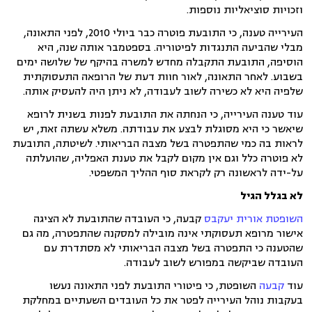
וזכויות סוציאליות נוספות.
העירייה טענה, כי התובעת פוטרה כבר ביולי 2010, לפני התאונה,
מבלי שהביעה התנגדות לפיטוריה. בספטמבר אותה שנה, היא
הוסיפה, התובעת התקבלה מחדש למשרה בהיקף של שלושה ימים
בשבוע. לאחר התאונה, לאור חוות דעת של הרופאה התעסוקתית
שלפיה היא לא כשירה לשוב לעבודה, לא ניתן היה להעסיק אותה.
עוד טענה העירייה, כי הנחתה את התובעת לפנות בשנית לרופא
שיאשר כי היא מסוגלת לבצע את עבודתה. משלא עשתה זאת, יש
לראות בה כמי שהתפטרה בשל מצבה הבריאותי. לשיטתה, התובעת
לא פוטרה כלל וגם אין מקום לקבל את טענת האפליה, שהועלתה
על-ידה לראשונה רק לקראת סוף ההליך המשפטי.
לא בגלל הגיל
השופטת אורית יעקבס
קבעה, כי העובדה שהתובעת לא הציגה
אישור מרופא תעסוקתי אינה מובילה למסקנה שהתפטרה, מה גם
שהטענה כי התפטרה בשל מצבה הבריאותי לא מסתדרת עם
העובדה שביקשה במפורש לשוב לעבודה.
עוד
קבעה
השופטת, כי פיטורי התובעת לפני התאונה נעשו
בעקבות נוהל העירייה לפטר את כל העובדים השעתיים במחלקת