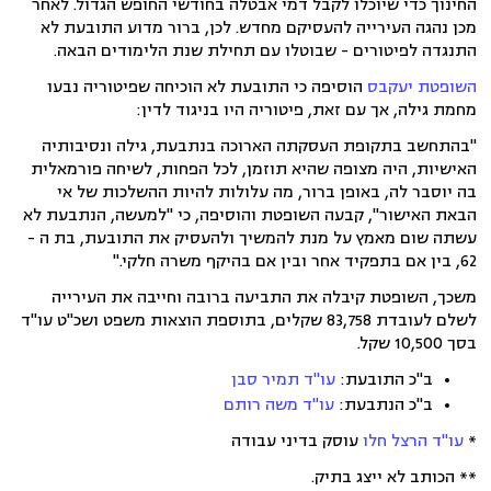
החינוך כדי שיוכלו לקבל דמי אבטלה בחודשי החופש הגדול. לאחר
מכן נהגה העירייה להעסיקם מחדש. לכן, ברור מדוע התובעת לא
התנגדה לפיטורים - שבוטלו עם תחילת שנת הלימודים הבאה.
השופטת יעקבס
הוסיפה כי התובעת לא הוכיחה שפיטוריה נבעו
מחמת גילה, אך עם זאת, פיטוריה היו בניגוד לדין:
"בהתחשב בתקופת העסקתה הארוכה בנתבעת, גילה ונסיבותיה
האישיות, היה מצופה שהיא תוזמן, לכל הפחות, לשיחה פורמאלית
בה יוסבר לה, באופן ברור, מה עלולות להיות ההשלכות של אי
הבאת האישור", קבעה השופטת והוסיפה, כי "למעשה, הנתבעת לא
עשתה שום מאמץ על מנת להמשיך ולהעסיק את התובעת, בת ה -
62, בין אם בתפקיד אחר ובין אם בהיקף משרה חלקי."
משכך, השופטת קיבלה את התביעה ברובה וחייבה את העירייה
לשלם לעובדת 83,758 שקלים, בתוספת הוצאות משפט ושכ"ט עו"ד
בסך 10,500 שקל.
ב"כ התובעת:
עו"ד
תמיר סבן
ב"כ הנתבעת:
עו"ד משה רותם
*
עו"ד הרצל חלו
עוסק בדיני עבודה
** הכותב לא ייצג בתיק.