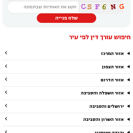
שלח פנייה
חיפוש עורך דין לפי עיר

אזור המרכז

אזור הצפון

אזור הדרום

אזור השפלה והסביבה

ירושלים והסביבה

אזור השרון והסביבה

יהודה ושומרון