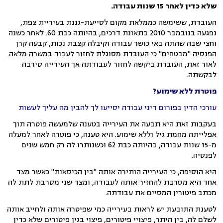
שלא כדין לאחר 15 שנות עבודה.
העובדת, ששימשה כממלאת מקום לסייעת-גננת בעיריית צפת,
נפגעה בנובמבר 2010 בתאונת דרכים, בהיותה כבת 60. לאחר כשנה
וחצי שבה שהתה באי כושר עבודה וקיבלה קצבת נכות, קבעה קרן
הפנסיה "מבטחים" כי העובדת מסוגלת לחזור לעבוד במשרה מלאה.
לאור זאת, העובדת ביקשה לחזור לעבודתה אך העירייה סירבה
לבקשתה.
פוטרת ללא שימוע?
עורכי הדין ב
פורום דיני עבודה
יסייעו לך להבין מה עליך לעשות
בעקבות זאת היא תבעה את העירייה בטענה שלמעשה פוטרה תוך
אפלייתה מחמת גיל וללא שימוע. היא טענה, כי פוטרה לאחר למעלה
מ-15 שנות עבודה, בהיותה כבת 62 וכשנותרו לה רק חמש שנים
לפנסיה.
היא הוסיפה, כי העירייה הותירה אותה "בין הכיסאות" כאשר מצד
אחד היא מסרבת להחזיר אותה לעבודה, ומצד שני מסרבת לתת לה
מכתב פיטורין המסיים את עבודתה.
לטענת התובעת יש לראות בעירייה כמי שפיטרה אותה ולחייב אותה
לשלם לה, בין היתר, פיצויי פיטורים, פיצוי בגין פיטורים שלא כדין