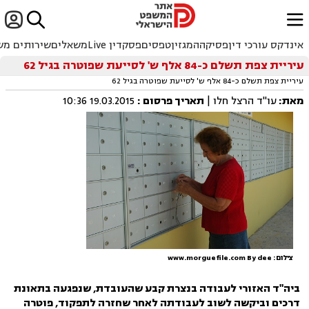


ﱐ
אינדקס עורכי דין
פסיקה
המגזין
טפסים
פסקדין Live
משאלים
שירותים מש
עיריית צפת תשלם כ-84 אלף ש' לסייעת שפוטרה בגיל 62
עיריית צפת תשלם כ-84 אלף ש' לסייעת שפוטרה בגיל 62
מאת:
עו"ד הרצל חלו |
תאריך פרסום
:
19.03.2015 10:36
צילום: www.morguefile.com By dee
ביה"ד האזורי לעבודה בנצרת קבע שהעובדת, שנפגעה בתאונת
דרכים וביקשה לשוב לעבודתה לאחר שחזרה לתפקוד, פוטרה