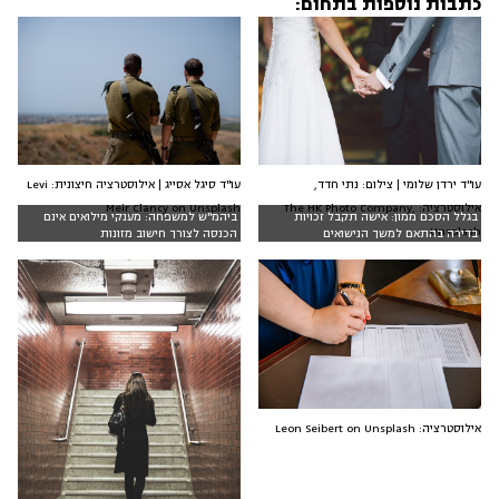
כתבות נוספות בתחום:
עו"ד ירדן שלומי | צילום: נתי חדד,
עו"ד סיגל אסייג | אילוסטרציה חיצונית: Levi
אילוסטרציה: The HK Photo Company,
Meir Clancy on Unsplash
בגלל הסכם ממון: אישה תקבל זכויות
ביהמ"ש למשפחה: מענקי מילואים אינם
Unsplash
בדירה בהתאם למשך הנישואים
הכנסה לצורך חישוב מזונות
אילוסטרציה: Leon Seibert on Unsplash