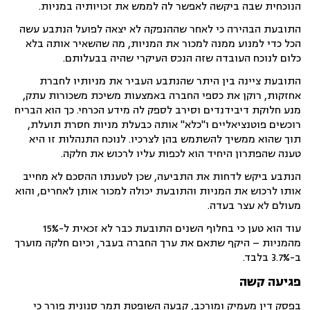
הנוכחית שבה ביקשה לאפשר לה לממש את זכויותיה במניות.
התובעת הבהירה כי לאחר שההנפקה לא יצאה לפועל הנתבע עשה
הכל כדי למנוע ממנה למכור את המניות, מה שהשאיר אותה בלא
כלום לנוכח העובדה שזה הנכס העיקרי שהיה בבעלותם.
התובעת ציינה בין היתר שהנתבע העביר את מניותיו לחברת
אחזקות, רוקן את כספי החברה באמצעות משיכת משכורות עתק,
מנע חלוקת דיבידנדים וסירב לספק לה מידע הכרחי. כך הוא הבריח
רוכשים פוטנציאליים ו"כלא" אותה כבעלת מניות חסרת תועלת,
תוך שהוא ממשיך להשתמש בהן לצרכיו. לנוכח התנהלות זו היא
טענה שהפתרון היחיד הוא לכפות עליו לרכוש את חלקה.
הנתבע ביקש לדחות את התביעה, שכן לטענתו ההסכם לא מחייב
אותו לרכוש את המניות והתובעת יכולה למכור אותן לאחרים, והוא
מעולם לא עצר בעדה.
עוד הוא טען כי בחלוף השנים התובעת כבר לא זכאית ל-15%
מהמניות – היקף שתאם את ערך החברה בעבר, וכיום חלקה מוערך
ב-3.7% בלבד.
פגיעה קשה
בפסק דין מעמיק ומורכב, קבעה השופטת תמר סנונית פורר כי