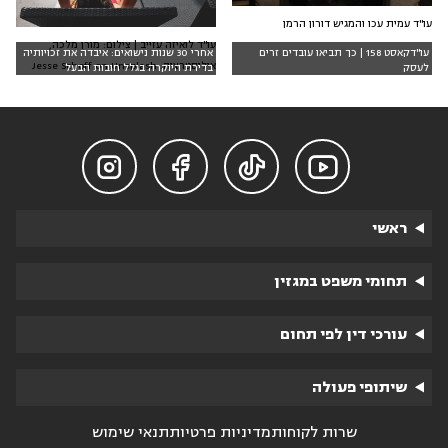
עו"ד עמית עכו והמגיש דורון הרמן
עו"ד לואיזה עזייב | צילום: מורן מלכה,
עו"דקאסט 158 | כך תביאו עובדים זרים
אחרי 30 שנות נישואים: איבדה את זכויותיה
אילוסטרציה: Jesse Schoff on Unsplash
לעסק
בדירת היוקרה בגלל חובות הבעל




ראשי
תחומי משפט במגזין
עורכי דין לפי תחום
שיתופי פעולה
שרות לקוחות
מדיניות פרטיות
תנאי שימוש