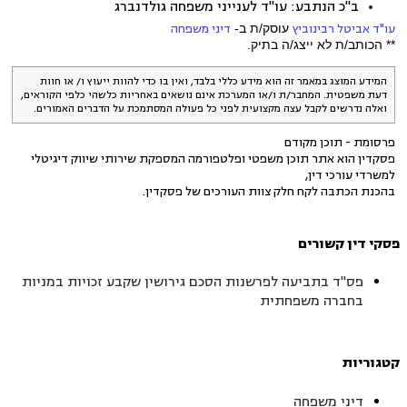
ב"כ הנתבע: עו"ד לענייני משפחה גולדנברג
עו"ד אביטל רבינוביץ
עוסק/ת ב-
דיני משפחה
** הכותב/ת לא ייצג/ה בתיק.
המידע המוצג במאמר זה הוא מידע כללי בלבד, ואין בו כדי להוות ייעוץ ו/ או חוות
דעת משפטית. המחבר/ת ו/או המערכת אינם נושאים באחריות כלשהי כלפי הקוראים,
ואלה נדרשים לקבל עצה מקצועית לפני כל פעולה המסתמכת על הדברים האמורים.
פרסומת - תוכן מקודם
פסקדין הוא אתר תוכן משפטי ופלטפורמה המספקת שירותי שיווק דיגיטלי
למשרדי עורכי דין,
בהכנת הכתבה לקח חלק צוות העורכים של פסקדין.
פסקי דין קשורים
פס"ד בתביעה לפרשנות הסכם גירושין שקבע זכויות במניות
בחברה משפחתית
קטגוריות
דיני משפחה