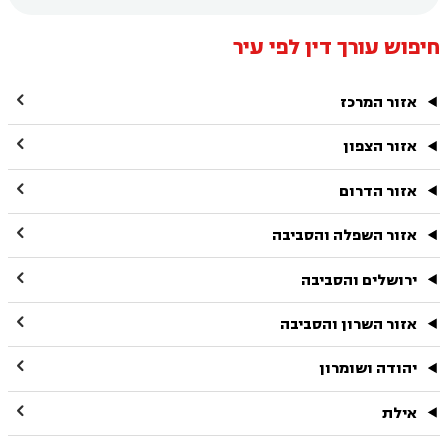
חיפוש עורך דין לפי עיר

אזור המרכז

אזור הצפון

אזור הדרום

אזור השפלה והסביבה

ירושלים והסביבה

אזור השרון והסביבה

יהודה ושומרון

אילת