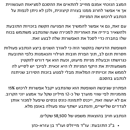
המצב הנוכחי אמנם מחייב להתאים את ההסכם למציאות העכשווית
אך אי אפשר לחרוג ממנו בצורה קיצונית, ולכן לא ניתן לכפות על
הנתבע לרכוש את המניות.
עם זאת, גם אי אפשר להמשיך את הפגיעה הקשה בזכויות התובעת
ולהשאיר בידיה את האחריות למכירה שעה שהנתבע משתמש בכוח
שלו בחברה כדי לסכל את האפשרות שלה לבצע זאת.
השופטת הדגישה בהקשר הזה כי לאורך השנים ביצע הנתבע פעולות
חסרות תום לב, תוך הפרת חובות הגילוי והנאמנות כלפי התובעת
כגרושתו וכבעלת מניות מיעוט, וכעת הוא אף דורש להקטין
משמעותית את היקף המניות לו היא זכאית. לפיכך יש לסייע לה
לממש את זכויותיה המלאות מבלי לפגוע בזכות הסירוב שניתנה
לנתבע בהסכם.
הפתרון שגיבשה השופטת הוא שהנתבע יקבל אפשרות לרכוש 15%
מהמניות לפי שווי מוערך של כ-12 מיליון שקל עד אמצע יוני הקרוב.
אם לא יעשה זאת, ייכנס לתמונה כונס נכסים שיפעל למכור אותן
לצדדים שלישיים, והנתבע ישתף עמו פעולה באופן מלא.
הנתבע חויב בהוצאות משפט של 58,500 שקלים.
ב"כ התובעת: עו"ד מייזלס ועו"ד בן עזרא-כהן