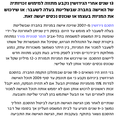
13 שנים אחרי הגירושין נקבע מתווה למימוש זכויותיה
של האישה בחברה שבשליטת בעלה לשעבר: או שירכוש
את המניות בעצמו או שכונס נכסים יעשה זאת.
הסכם גירושין
מ-2007 שזיכה אישה במניות בחברה שבשליטת
בעלה לשעבר לא מומש עד היום. בפסק דין שניתן לאחרונה על-ידי
שופטת בית המשפט למשפחה בתל-אביב
תמר סנונית פורר
נמתחה
ביקורת קשה על התנהלות הגרוש, שסיכל את האפשרות של אשתו
לשעבר למכור את המניות, בין היתר כשמשך משכורות עתק, נמנע
מחלוקת דיבידנדים וסירב לספק מידע. כעת נקבע מתווה חדש
ליישום ההסכם: או שירכוש את המניות תמורת כ-12 מיליון שקל או
שכונס נכסים ימכור אותן לצד שלישי.
בני הזוג היו נשואים כ-18 שנים שבמהלכן הוקמה החברה. בהסכם
הגירושין ביניהם נקבע כי אם תונפק עד סוף 2009 תוכל האישה
לפדות 15% מהמניות שמחזיק הבעל. אם לא תהיה הנפקה, הוא יקבל
זכות ראשונים לרכוש אותן ואם לא יממש אותה תוכל האישה למכור
אותן לאחרים ועד אז הבעל ישתמש בהן לצרכי שליטה והצבעה.
שנתיים לאחר מכן הגישה האישה תביעה לביטול ההסכם. ההליך
נמשך כ-9 שנים והגיע עד לבית המשפט העליון אך בסופו של דבר
ההסכם נשאר בתוקף. בעקבות זאת, הגישה האישה את התביעה