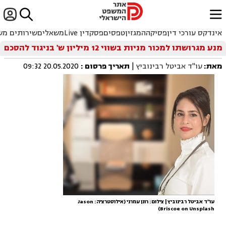


ﱐ
אינדקס עורכי דין
פסיקה
המגזין
טפסים
פסקדין Live
משאלים
שירותים מש
מנע מגרושתו למכור מניות בשווי 12 מיליון ש' בניגוד להסכם
מאת:
עו"ד אביטל רבינוביץ
|
תאריך פרסום
:
20.05.2020 09:32
עו"ד אביטל רבינוביץ | צילום: רונן עמרני (אילוסטרציה: Jason
Briscoe on Unsplash)