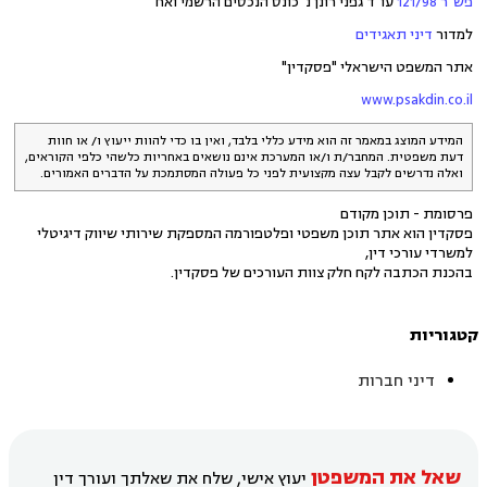
פש"ר 121/98
עו"ד גפני רונן נ' כונס הנכסים הרשמי ואח'
למדור
דיני תאגידים
אתר המשפט הישראלי "פסקדין"
www.psakdin.co.il
המידע המוצג במאמר זה הוא מידע כללי בלבד, ואין בו כדי להוות ייעוץ ו/ או חוות
דעת משפטית. המחבר/ת ו/או המערכת אינם נושאים באחריות כלשהי כלפי הקוראים,
ואלה נדרשים לקבל עצה מקצועית לפני כל פעולה המסתמכת על הדברים האמורים.
פרסומת - תוכן מקודם
פסקדין הוא אתר תוכן משפטי ופלטפורמה המספקת שירותי שיווק דיגיטלי
למשרדי עורכי דין,
בהכנת הכתבה לקח חלק צוות העורכים של פסקדין.
קטגוריות
דיני חברות
שאל את המשפטן
יעוץ אישי, שלח את שאלתך ועורך דין