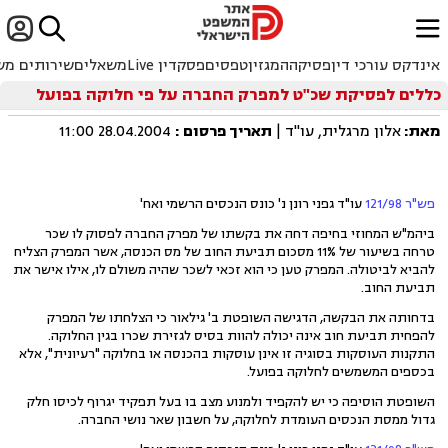


ﱐ
אינדקס עורכי דין
פסיקה
המגזין
טפסים
פסקדין Live
משאלים
שירותים מש
כללים לפסיקת שכ"ט למפרק החברה על פי חלוקה בפועל
מאת:
אלון מרגלית, עו"ד |
תאריך פרסום
:
28.04.2004 11:00
פש"ר 121/98
עו"ד גפני רונן נ' כונס הנכסים הרשמי ואח'
ביהמ"ש המחוזי בחיפה דחה את בקשתו של מפרק החברה לפסוק לו שכר
טרחה בשיעור של 11% מסכום תביעת החוב של מס הכנסה, אשר המפרק הצליח
להביא לביטולה. המפרק טען כי הוא זכאי לשכר שהיה משולם לו, אילו אישר את
תביעת החוב.
בדחותה את הבקשה, הדגישה השופטת ב' גילאור כי הצלחתו של המפרק
להפחית תביעת חוב אינה יכולה להוות בסיס לגזירת שכרו בגין החלוקה.
התקנות העוסקות בסוגיה זו אינן עוסקות בהכנסה או בחלוקה "רעיונית", אלא
בכספים המשמשים לחלוקה בפועל.
השופטת הוסיפה כי יש להקפיד ולמנוע מצב בו בעל תפקיד יגרוף לכיסו חלק
גדול ממסת הנכסים העומדת לחלוקה, על חשבון שאר נושי החברה.