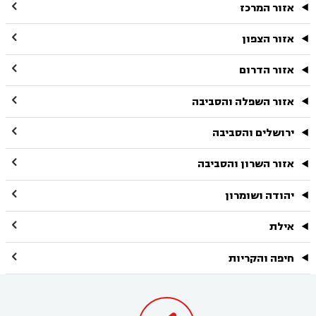

אזור המרכז

אזור הצפון

אזור הדרום

אזור השפלה והסביבה

ירושלים והסביבה

אזור השרון והסביבה

יהודה ושומרון

אילת

חיפה והקריות