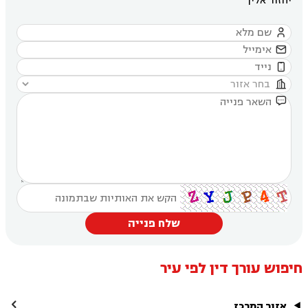
יחזור אליך





שלח פנייה
חיפוש עורך דין לפי עיר

אזור המרכז