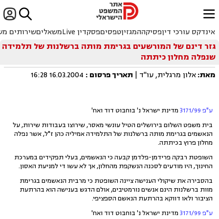


ﱐ
אינדקס עורכי דין
פסיקה
המגזין
טפסים
פסקדין Live
משאלים
שירותים מש
גזר דינם של המורשעים בגרימת מותה ברשלנות של תלמידה
שנפלה מחלון כיתתה
מאת:
אלון מרגלית, עו"ד |
תאריך פרסום
:
16.03.2004 16:28
ע"פ 3171/99
מדינת ישראל נ' בוחבוט דוד ואח'
בית משפט השלום בירושלים הטיל עונשי מאסר, שירוצו בעבודות שירות, על
הנאשמים בגרימת מותה ברשלנות של התלמידה אמיליה כהן ז"ל, אשר נפלה
מחלון פרוץ בכיתתה.
השופטת רבקה פרידמן-פלדמן קבעה כי הנאשמים, בעלי תפקידים במערכת
החינוך, היו מודעים לסכנה הנשקפת מהחלון, אך לא עשו די למניעת האסון.
בהסבירה את שיקולי הענישה ציינה השופטת כי מרבית הנאשמים בגרימת
מוות ברשלנות הינם אנשים נורמטיבים, אולם הדגש בענישה הוא בהרתעת
הציבור ולאו דווקא בהרתעת הנאשם הספציפי.
ע"פ 3171/99
מדינת ישראל נ' בוחבוט דוד ואח'