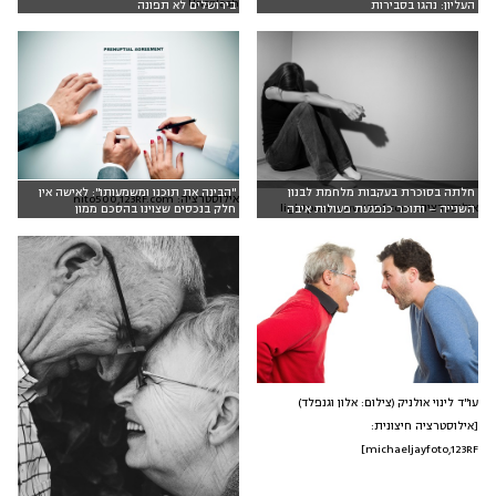
Unsplash
העליון: נהגו בסבירות
בירושלים לא תפונה
חלתה בסוכרת בעקבות מלחמת לבנון
"הבינה את תוכנו ומשמעותו": לאישה אין
אילוסטרציה: nito500,123RF.com
אילוסטרציה: lightpoet www.123rf.com
השנייה – ותוכר כנפגעת פעולות איבה
חלק בנכסים שצוינו בהסכם ממון
עו"ד לינוי אולניק (צילום: אלון וגנפלד)
[אילוסטרציה חיצונית:
michaeljayfoto,123RF]