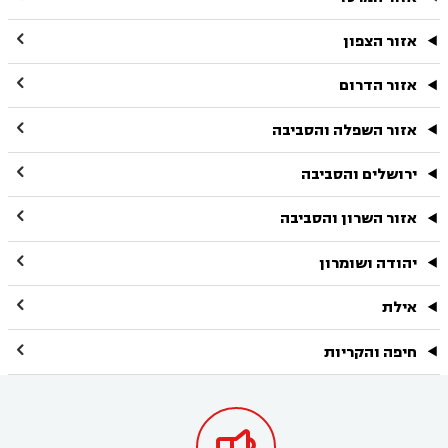

אזור הצפון

אזור הדרום

אזור השפלה והסביבה

ירושלים והסביבה

אזור השרון והסביבה

יהודה ושומרון

אילת

חיפה והקריות
