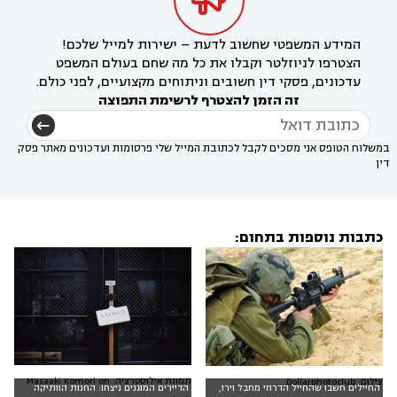
המידע המשפטי שחשוב לדעת – ישירות למייל שלכם!
הצטרפו לניוזלטר וקבלו את כל מה שחם בעולם המשפט
עדכונים, פסקי דין חשובים וניתוחים מקצועיים, לפני כולם.
זה הזמן להצטרף לרשימת התפוצה
במשלוח הטופס אני מסכים לקבל לכתובת המייל שלי פרסומות ועדכונים מאתר פסק
דין
כתבות נוספות בתחום:
תמונת אילוסטרציה: Masaaki Komori on
צילום: Dollarphotoclub
החיילים חשבו שהחייל הדרוזי מחבל וירו,
הדיירים המוגנים ניצחו: החנות הוותיקה