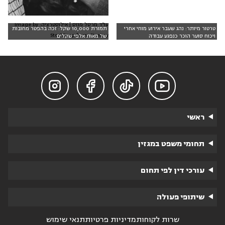
עו"ד מרסל מוזס | אילוסטרציה: Image by
טרטור מיותר: נהג שעבר אירוע מוחי אחרי
תמורת 10,000 שקל: זכה בהפטר מחובות
StockSnap from Pixabay
ויכוח סוער הוכר כנפגע עבודה
של מאות אלפי שקלים




ראשי
תחומי משפט במגזין
עורכי דין לפי תחום
שיתופי פעולה
שרות לקוחות
מדיניות פרטיות
תנאי שימוש