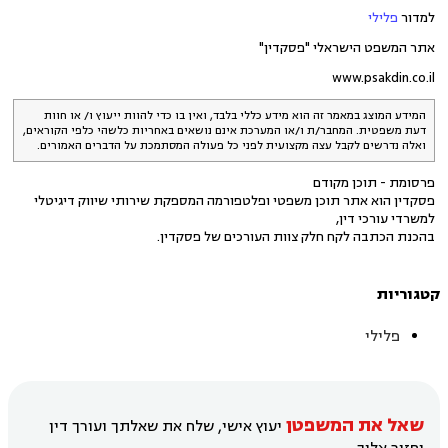
למדור
פלילי
אתר המשפט הישראלי "פסקדין"
www.psakdin.co.il
המידע המוצג במאמר זה הוא מידע כללי בלבד, ואין בו כדי להוות ייעוץ ו/ או חוות
דעת משפטית. המחבר/ת ו/או המערכת אינם נושאים באחריות כלשהי כלפי הקוראים,
ואלה נדרשים לקבל עצה מקצועית לפני כל פעולה המסתמכת על הדברים האמורים.
פרסומת - תוכן מקודם
פסקדין הוא אתר תוכן משפטי ופלטפורמה המספקת שירותי שיווק דיגיטלי
למשרדי עורכי דין,
בהכנת הכתבה לקח חלק צוות העורכים של פסקדין.
קטגוריות
פלילי
שאל את המשפטן
יעוץ אישי, שלח את שאלתך ועורך דין