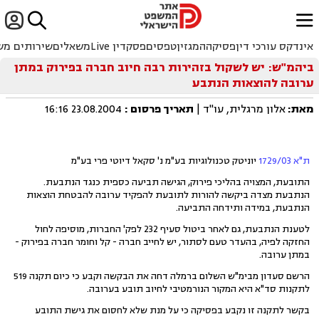


ﱐ
אינדקס עורכי דין
פסיקה
המגזין
טפסים
פסקדין Live
משאלים
שירותים מש
ביהמ"ש: יש לשקול בזהירות רבה חיוב חברה בפירוק במתן
ערובה להוצאות הנתבע
מאת:
אלון מרגלית, עו"ד |
תאריך פרסום
:
23.08.2004 16:16
ת"א 1729/03
יוניטק טכנולוגיות בע"מ נ' סקאל דיוטי פרי בע"מ
התובעת, המצויה בהליכי פירוק, הגישה תביעה כספית כנגד הנתבעת.
הנתבעת מצדה ביקשה להורות לתובעת להפקיד ערובה להבטחת הוצאות
הנתבעת, במידה ותידחה התביעה.
לטענת הנתבעת, גם לאחר ביטול סעיף 232 לפק' החברות, מוסיפה לחול
החזקה לפיה, בהעדר טעם לסתור, יש לחייב חברה - קל וחומר חברה בפירוק -
במתן ערובה.
הרשם סעדון מבימ"ש השלום ברמלה דחה את הבקשה וקבע כי כיום תקנה 519
לתקנות סד"א היא המקור הנורמטיבי לחיוב תובע בערובה.
בקשר לתקנה זו נקבע בפסיקה כי על מנת שלא לחסום את גישת התובע