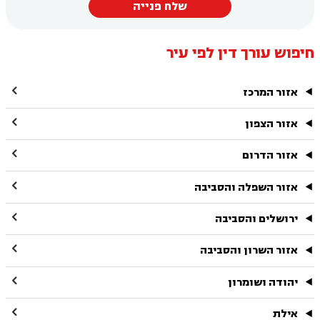
שלח פנייה
חיפוש עורך דין לפי עיר

אזור המרכז

אזור הצפון

אזור הדרום

אזור השפלה והסביבה

ירושלים והסביבה

אזור השרון והסביבה

יהודה ושומרון

אילת