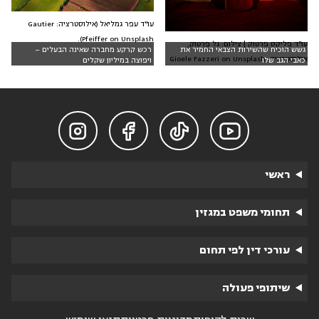
עו"ד עפר גמליאל (אילוסטרציה: Gautier
Pfeiffer on Unsplash).
עו"ד פליקס פרטוק | צילום: גל פרטוק,
גשש הוכיח שהשירות הצבאי החמיר את
רכש קרקע מחברה שאינה הבעלים –
אילוסטרציה: Gioele Fazzeri on Unsplash
כאבי הגב שלו
ויפוצה במיליון שקלים




ראשי
תחומי משפט במגזין
עורכי דין לפי תחום
שיתופי פעולה