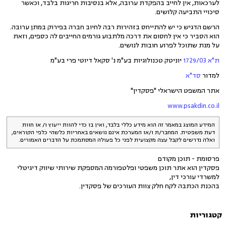
לערכאות, אין לחייב בהפקדת ערובה, אלא בנסיבות חריגות בלבד, וכאשר
סיכויי התביעה קלושים.
הרשם הדגיש כי יש להתייחס בזהירות רבה לחיוב חברה בפירוק במתן ערובה.
הוא הסביר כי אין לחסום את דרכה מלתבוע גורמים החייבים לה כספים, וזאת
על מנת שתוכל לפרוע חובות לנושים.
ת"א 1729/03
יוניטק טכנולוגיות בע"מ נ' סקאל דיוטי פרי בע"מ
למדור
סד"א
אתר המשפט הישראלי "פסקדין"
www.psakdin.co.il
המידע המוצג במאמר זה הוא מידע כללי בלבד, ואין בו כדי להוות ייעוץ ו/ או חוות
דעת משפטית. המחבר/ת ו/או המערכת אינם נושאים באחריות כלשהי כלפי הקוראים,
ואלה נדרשים לקבל עצה מקצועית לפני כל פעולה המסתמכת על הדברים האמורים.
פרסומת - תוכן מקודם
פסקדין הוא אתר תוכן משפטי ופלטפורמה המספקת שירותי שיווק דיגיטלי
למשרדי עורכי דין,
בהכנת הכתבה לקח חלק צוות העורכים של פסקדין.
קטגוריות