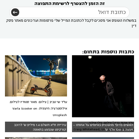
זה הזמן להצטרף לרשימת התפוצה
במשלוח הטופס אני מסכים לקבל לכתובת המייל שלי פרסומות ועדכונים מאתר פסק
דין
כתבות נוספות בתחום:
עו"ד שי טביב | צילום: מאור סטודיו לצילום.
אילוסטרציה חיצונית: Varla Scooter on
Unsplash
עו"ד אהוד גרין | צילום: נילי אילני,
האשים פרופ' מהטכניון באיומים על אחותו –
עיריית ת"א תשלם 1.4 מיליון ש' לרוכב
אילוסטרציה: Craig Whitehead, Unsplash
ויפצה ב-120 אלף ש'
קורקינט שנפצע בתאונה