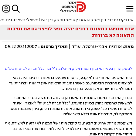


ﱐ
אינדקס עורכי דין
פסיקה
המגזין
טפסים
פסקדין Live
משאלים
שירותים מש
אדם שנפגע בתאונת דרכים יהיה זכאי לפיצוי גם אם נסיבות
התאונה לא ברורות
מאת:
אורנית אבני-גורטלר, עו"ד |
תאריך פרסום
:
20.11.2007 09:22
לפסק הדין בעניין עיזבון המנוח אליק מייכלוב ז"ל נגד כלל חברה לביטוח בע"מ
בית המשפט המחוזי בת"א קבע, כי אדם שנפגע בתאונת דרכים יהיה זכאי
לפיצויים מחברת הביטוח, גם כאשר נסיבות התאונה אינן ידועות וברורות עד
תום ולא ברור שהוא אכן נפגע בגין התאונה.
בנדון, המדובר במנוח שמכונית הסיטרואן בה נהג התנגשה בנגרר המחובר
למשאית שחנתה כחוק בכיוון נסיעתו. "כלל חברה לביטוח" ו"אבנר - איגוד
לביטוח נפגעי רכב" טענו, כי התאונה אינה תאונת דרכים, כיוון שהמנוח נפטר
מהתקף לב, קודם לתאונה וללא קשר אליה.
השופטת נורית אחיטוב קבעה, כי סיבת מותו של המנוח לא ידועה לאשורה. אף
אחד משני המומחים מטעם הצדדים לא יכול היה לומר בוודאות מהי הסיבה
היחידאית לקרות התאונה.