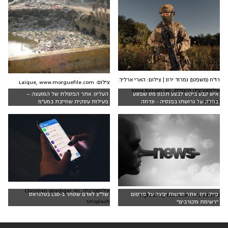
רו"ח (משפטן) נמרוד ירון | צילום: הארי ארליך.
צילום: Laique, www.morguefile.com
אילוסטרציה חיצונית: Vony Razom on
איש קבע ביקש לבצע תכנון מס שפוגע
העליון: אתר הפסולת של המועצה –
Unsplash
בחלק של גרושתו בפנסיה - ונדחה
פעילות עסקית שחייבת במע"מ
אילוסטרציה: Christian Wiediger on
פייק ניוז: אתר חדשות יפצה על פרסום
של"צ לאדם שסחר ב-LSD בטלגראס
אילוסטרציה: lightwise, 123rf.com
Unsplash
״רשימת מקורבים״