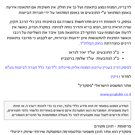
לדבריה, המנוח נפגע בתאונה ועל כך אין חולק. אין חשיבות אם התאונה אירעה
באופן המתואר ע"י התובעים או באופן המתואר על ידי חברות הביטוח.
נפסק, כי תאונות דרכים מתרחשות בשגרה גם בנסיבות בהן כלי הרכב תקין,
שדה הראיה נרחב, הנהג בריא והדרך נוחה לנהיגה. במקרה הנדון, כאשר אין
לדעת אם המנוח עבר התקף לב וכתוצאה מכך איבד את השליטה על רכבו
וכאשר הסיבות להתנגשות אינן ידועות וברורות, יש לקבוע כי מדובר בתאונת
דרכים כהגדרתה
בחוק הפלת"ד
.
ב"כ התובעים: עו"ד יאיר לנדאו
ב"כ הנתבעות: עו"ד שלמה ברקוביץ
לפסק הדין בעניין עיזבון המנוח אליק מייכלוב ז"ל נגד כלל חברה לביטוח בע"מ
למדור
נזיקין
אתר המשפט הישראלי "פסקדין"
www.psakdin.co.il
המידע המוצג במאמר זה הוא מידע כללי בלבד, ואין בו כדי להוות ייעוץ ו/ או חוות
דעת משפטית. המחבר/ת ו/או המערכת אינם נושאים באחריות כלשהי כלפי הקוראים,
ואלה נדרשים לקבל עצה מקצועית לפני כל פעולה המסתמכת על הדברים האמורים.
פרסומת - תוכן מקודם
פסקדין הוא אתר תוכן משפטי ופלטפורמה המספקת שירותי שיווק דיגיטלי