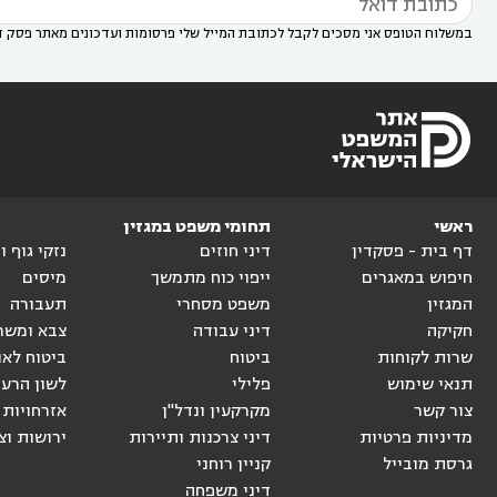
במשלוח הטופס אני מסכים לקבל לכתובת המייל שלי פרסומות ועדכונים מאתר פסק ד
ראשי
תחומי משפט במגזין
דף בית - פסקדין
דיני חוזים
נזקי גוף 
חיפוש במאגרים
ייפוי כוח מתמשך
מיסים
המגזין
משפט מסחרי
תעבורה
חקיקה
דיני עבודה
צבא ומשר
שרות לקוחות
ביטוח
ביטוח לאו
תנאי שימוש
פלילי
לשון הרע
צור קשר
מקרקעין ונדל"ן
אזרחויות 
מדיניות פרטיות
דיני צרכנות ותיירות
ירושות וצ
גרסת מובייל
קניין רוחני
דיני משפחה