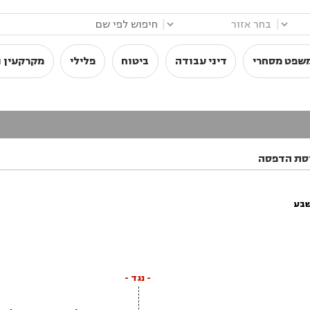
|
|
שפט מסחרי
דיני עבודה
ביטוח
פלילי
מקרקעין ו
סת הדפסה
שבע
- נגד -