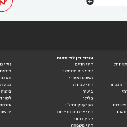

ין
עורכי דין לפי תחום
ותאונות
דיני חוזים
נזקי ג
ייפוי כוח מתמשך
מיסים
משפט מסחרי
תעבור
ד הבטחון
דיני עבודה
צבא ומ
מי
ביטוח
ביטוח 
פלילי
לשון ה
ואשרות
מקרקעין ונדל"ן
אזרחוי
וואות
דיני צרכנות ותיירות
ירושות
קניין רוחני
דיני משפחה