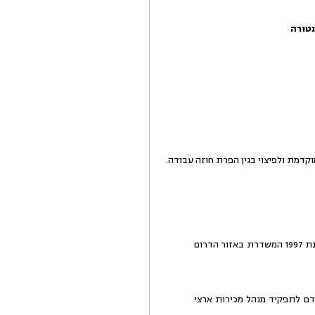
נטורה
וקדמת ולפיצוי בגין הפרת חוזה עבודה.
1.הנתבעת (התובעת שכנגד; להלן: הנתבעת) היא תחנת רדיו אזורית הידועה בכינויה "רדיו דרום" אשר הוקמה בשנת 1997 המשדרת באזור הדרום
דם לתפקיד מנהל מכירות ארצי