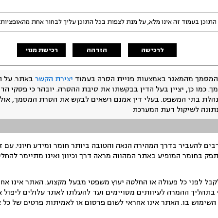
התוכן בעמוד זה אינו מלא, על מנת לצפות בכל התוכן עליך לבחור אחת מהאופציות
לרכישה
הזדהה
רכישת מנוי
המסמך מהמאגר באמצעות פניית הסרה בעמוד
יצירת הקשר
באתר. על ה
ך. כמו כן, יציין בעל הדין בבקשתו את סיבת ההסרה. יובהר כי פסקי הד
נהלת בתי המשפט. בעלי דין אמנם רשאים לבקש את הסרת המסמך, אולם
נתונה לשיקול דעת המערכת
ים להעביר בדרך המהירה הנאה והטובה ביותר חומר ומידע חיוני. עם 
תפק בחומר המופיע באתר המהווה מראה דרך וכיוון ואינו מתיימר להחלי
ל לפני כל פעולה או החלטה יעוץ משפטי מבעל מקצוע. האתר אינו אחרא
בתהליך ההמרה לעיוותים מסויימים ועד להעלתו לאתר עלולים ליפול אי 
ימוש בו. האתר אינו אחראי לשום פרסום או לאמיתות פרטים של כל אד