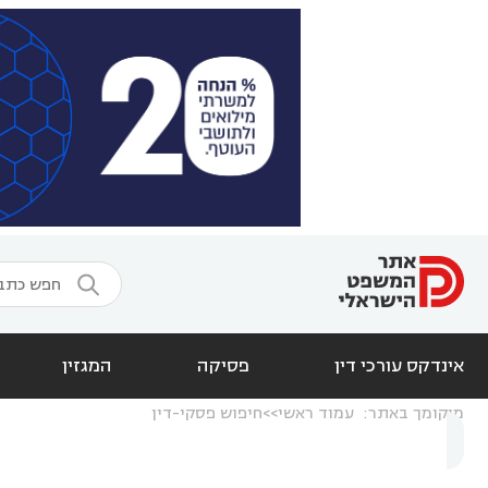

אינדקס עורכי דין
פסיקה
המגזין
מיקומך באתר:
עמוד ראשי
חיפוש פסקי-דין