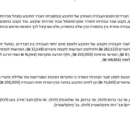
ריל 2005 נחתם בין הצדדים הסכם העבודה האחרון של התובע ובמסגרתו הוגדר התובע כמנהל מכי
 חג, נקבע שכר עבודתו והוגדר אופן התגמול עבור מכירות שיבצע. עוד נקבע בהס
עבודה אחרת בין בתמורה ובין שלא בתמורה, אלא אם קיבל לכך הסכמה מראש ובכתב
לשכר העבודה הקובע של התובע ולאופן סיום יחסי העבודה בין הצדדים. כפועל י
198 ₪) .
בעת למתן סעד הצהרתי המורה כי נתקיימו נסיבות המצדיקות את שלילת פיצויי 
חוזה העבודה (200,000 ₪).
מר גבי ברנס (להלן: מר ברנס), מר שלום גולן (להלן: מר גולן) והגב' מירב בונן (להל
ים) וגב' רות פינקלשטיין (להלן: גב' פינקלשטיין).