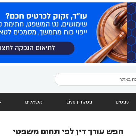
טפסים
פסקדין Live
משאלים
ש
חפש עורך דין לפי תחום משפטי