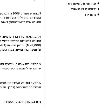
אזרחויות ואשרות
ירושות וצוואות
3.בחודש אפ
נוטריון
הוגדרו בימים א'-ו' כולל ערבי
התובע אינו רשאי לעסוק בשום 
4.המחלוקת בין הצדדים נגעה 
₪) ופיצוי בגין פגיעה בקרן השתלמות (,866
5.בתביעתה שכנגד, עותרת הנת
שהופרשו לתובע ברכיב פיצויי הפיטורים (75,650 ₪) וכן לחיוב התובע בפיצוי בגין הפרת 
6.מטעם התובע העידו הוא עצמו, 
העידו מר יגאל חיים (להלן: מר חי
נדון בעילות התביעה כסדרן.