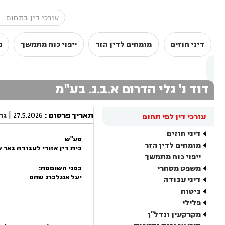
דיני חוזים
מומחים לדין הזר
ייפוי כוח מתמשך
מ
דוד נ' גלי הדרום א.ב.נ. בע"מ
תאריך פרסום
:
27.5.2026
|
גר
עורכי דין לפי תחום
דיני חוזים
סע"ש
מומחים לדין הזר
בית דין אזורי לעבודה באר 
ייפוי כוח מתמשך
משפט מסחרי
בפני השופטת:
יעל אנגלברג שהם
דיני עבודה
ביטוח
פלילי
מקרקעין ונדל"ן