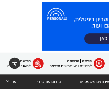

כניסה
|
הרשמה
רכישת מנוי
ﱐ

למנויים ומשתמשים חדשים
למאגר הפסיקה

ירותים משפטיים
פורום עורכי דין
עוד