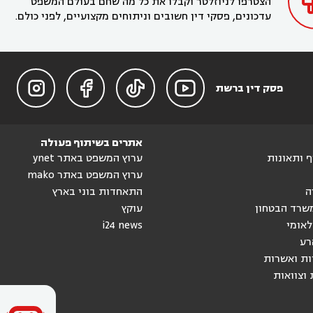
הצטרפו לניוזלטר וקבלו את כל מה שחם בעולם המשפט
עדכונים, פסקי דין חשובים וניתוחים מקצועיים, לפני כולם.




פסק דין ברשת
אתרים בשיתוף פעולה
וף ותאונות
ערוץ המשפט באתר ynet
ערוץ המשפט באתר mako
ה
התאחדות בוני בארץ
שרד הבטחון
עוקץ
לאומי
i24 news
רע
ות ואשרות
 וצוואות