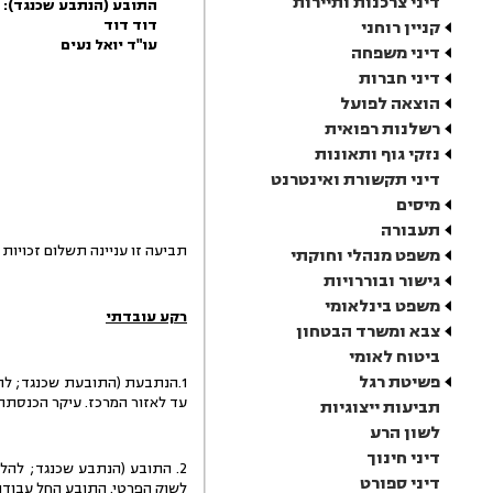
דיני צרכנות ותיירות
התובע (הנתבע שכנגד):
דוד דוד
קניין רוחני
עו"ד יואל נעים
דיני משפחה
דיני חברות
הוצאה לפועל
רשלנות רפואית
נזקי גוף ותאונות
דיני תקשורת ואינטרנט
מיסים
תעבורה
תביעה זו עניינה תשלום זכויות 
משפט מנהלי וחוקתי
גישור ובוררויות
משפט בינלאומי
רקע עובדתי
צבא ומשרד הבטחון
ביטוח לאומי
פשיטת רגל
עד לאזור המרכז. עיקר הכנסתה
תביעות ייצוגיות
לשון הרע
דיני חינוך
2. התובע (הנתבע שכנגד; לה
דיני ספורט
לשוק הפרטי. התובע החל עבודתו ביום 9.5.99 ועבד עד ליום 8.4.21,