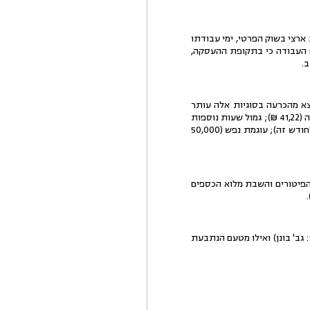
רות ארצי בשוק הפרטי, ימי עבודתו
כם העבודה כי בתקופת ההעסקה,
.
וצא מהכרעה בסוגיות אלה עותר
התובע לתשלום הפרשי פיצויי פיטורים (282,522 ₪) ולחילופין הפרשות לקופת פיצויים (32,548 ₪); הפרשות לפנסיה (41,22 ₪); גמול שעות נוספות
(48,000 ₪); פדיון חופשה (87,427 ₪); הפרשי פרמיות (250,000 ₪); חלף הודעה מוקדמת (16,594 ₪ ושווי הרכב לחודש זה); עוגמת נפש (50,000
הפיטורים והשבת מלוא הכספים
ן: גב' בונן) ואילו מטעם הנתבעת