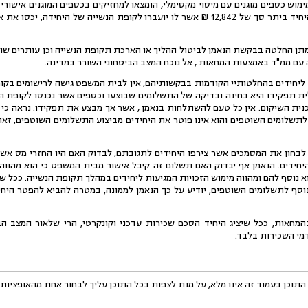
ימוש כספים מוגנים עם מיסוי מקסימלי, הומצאו למחזיקים בכספים המוגנים אישורי 
לטענת היחידים שילם היחיד ביתר סך של 12,842 ₪ אשר לו יועברו לקופת הנשייה ש
תן החלטה בבקשת הנאמן לביטול ההליך או הארכת תקופת הנשייה וכן עותרים שו
עם ממ"ד באמצעות המחאות , אל נוכח המצב הביטחוני השורר במדינה.
ליחידים בהחלטותיי הקודמות בבקשותיהם, אין לבית המשפט גישה לרישומים בקו
ית תפקידו היא בחינה ובדיקה של התשלומים שבוצעו וכספים אשר נכנסו לקופת הנ
נית השיקום. אין כל טעם להשתלחות בנאמן , אשר אך מבצע את תפקידו. נראה כי 
 לתשלומים השוטפים והוא אינו פוטר את היחידים מביצוע התשלומים השוטפים, זא
לבחון את המסמכים אשר צירפו היחידים לתגובתם, לבדוק האם היו החזרי מס אשר
₪ כטענת היחידים. הנאמן אף יבדוק האם תשלום זה קיבל אישור מבית המשפט כי הוא מ
א נוסף להם ומהווה מימוש הזכויות המגיעות ליחידים במהלך תקופת הנשייה. ככל 
בנוסף לתשלומים השוטפים, יודיע על כך הנאמן לממונה, במטרה להביא להפטר היח
חאות, ככל שיציג היחיד הסכם שכירות עדכני וקונקרטי, הרי שלאור המצב ה
י השכירות בלבד.
התוכן בעמוד זה אינו מלא, על מנת לצפות בכל התוכן עליך לבחור אחת מהאופציות