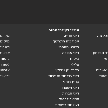
עורכי דין לפי תחום
ותאונות
דיני חוזים
נזקי ג
ייפוי כוח מתמשך
מיסים
משפט מסחרי
תעבור
ד הבטחון
דיני עבודה
צבא ומ
מי
ביטוח
ביטוח 
פלילי
לשון ה
ואשרות
מקרקעין ונדל"ן
אזרחוי
וואות
דיני צרכנות ותיירות
ירושות
קניין רוחני
דיני משפחה
דיני חברות
הוצאה לפועל
רשלנות רפואית