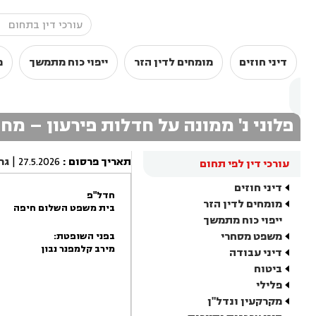
דיני חוזים
מומחים לדין הזר
ייפוי כוח מתמשך
מ
פלוני נ' ממונה על חדלות פירעון – מחו
תאריך פרסום
:
27.5.2026
|
גר
עורכי דין לפי תחום
דיני חוזים
חדל"פ
מומחים לדין הזר
בית משפט השלום חיפה
ייפוי כוח מתמשך
משפט מסחרי
בפני השופטת:
מירב קלמפנר נבון
דיני עבודה
ביטוח
פלילי
מקרקעין ונדל"ן