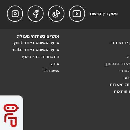




פסק דין ברשת
אתרים בשיתוף פעולה
וף ותאונות
ערוץ המשפט באתר ynet
ערוץ המשפט באתר mako
ה
התאחדות בוני בארץ
שרד הבטחון
עוקץ
לאומי
i24 news
רע
ות ואשרות
 וצוואות