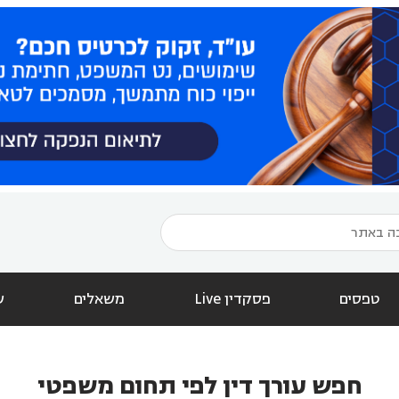
טפסים
פסקדין Live
משאלים
ש
חפש עורך דין לפי תחום משפטי