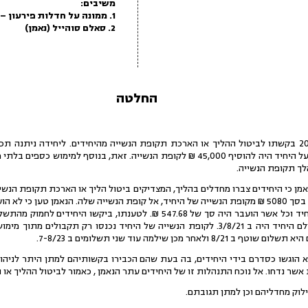
משיבים:
1. ממונה על חדלות פירעון – מחוז חיפה והצפון
2. סאלם סוהייל (נאמן)
החלטה
הנאמן הגיש ביום 20/7/23 בקשתו לביטול ההליך או הארכת תקופת הנשייה מהיחידים. ליחידה נ
הנשייה 22,500 ₪ ואילו על היחיד היה להוסיף 45,000 ₪ לקופת הנשייה. זאת, בנוסף
לך תקופת הנשייה.
ן כי היחידים צברו מחדלים בהליך, המצדיקים ביטול הליך או הארכת תקופת הנשי
להעברת כספים עודפים בסך 5080 ₪ מקופת הנשייה של היחיד, אל קופת הנשייה שלה. הנאמן טע
אל קופת הנשייה של היחיד וכל אשר הועבר היה סך של 547.68 ₪. לטענתו
השוטף האחרון אותו שילם היחיד היה ב 3/8/21. לקופת הנשייה של היחיד נכנסו רק 
לאחר מכן שילמה עוד שני תשלומים ב 7-8/23.
 הוגשו כסדרם בידי היחידים, בה בעת שהם הכבירו בקשותיהם למתן היתר לניהו
שר נדחו. אל נוכח התנהלות זו של היחידים עתר הנאמן , כאמור לביטול ההליך או
לוק מחדליהם וכן למתן תגובתם.