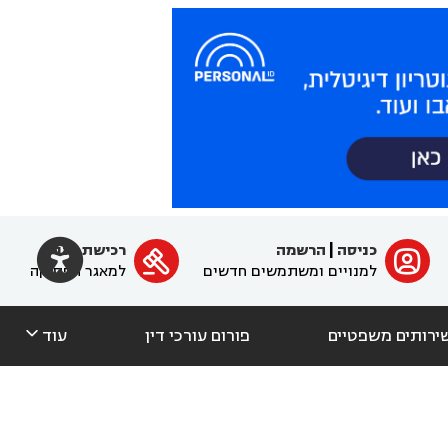

כניסה
|
הרשמה
רכישת מנוי
ﱐ

למנויים ומשתמשים חדשים
למאגר הפסיקה

ירותים משפטיים
פורום עורכי דין
עוד