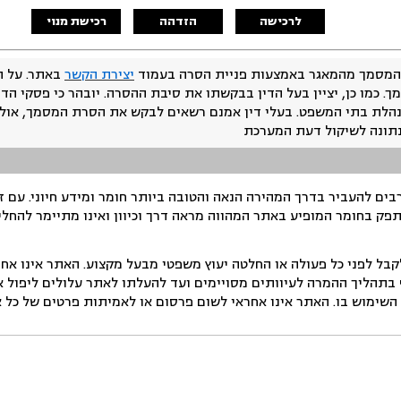
לרכישה
הזדהה
רכישת מנוי
המסמך מהמאגר באמצעות פניית הסרה בעמוד
יצירת הקשר
באתר. על ה
ך. כמו כן, יציין בעל הדין בבקשתו את סיבת ההסרה. יובהר כי פסקי הד
נהלת בתי המשפט. בעלי דין אמנם רשאים לבקש את הסרת המסמך, אולם
נתונה לשיקול דעת המערכת
ים להעביר בדרך המהירה הנאה והטובה ביותר חומר ומידע חיוני. עם 
תפק בחומר המופיע באתר המהווה מראה דרך וכיוון ואינו מתיימר להחלי
ל לפני כל פעולה או החלטה יעוץ משפטי מבעל מקצוע. האתר אינו אחרא
בתהליך ההמרה לעיוותים מסויימים ועד להעלתו לאתר עלולים ליפול אי 
ימוש בו. האתר אינו אחראי לשום פרסום או לאמיתות פרטים של כל אד