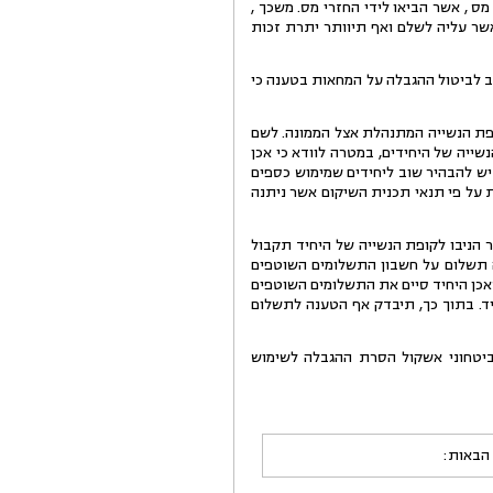
מס , אשר הביאו לידי החזרי מס. משכך ,
ל היחידה, יכסו את אשר עליה לשלם ואף תיוותר יתרת זכות
ב לביטול ההגבלה על המחאות בטענה כי
פת הנשייה המתנהלת אצל הממונה. לשם
שייה של היחידים, במטרה לוודא כי אכן
יש להבהיר שוב ליחידים שמימוש כספים
ת על פי תנאי תכנית השיקום אשר ניתנה
 הניבו לקופת הנשייה של היחיד תקבול
הווה תשלום על חשבון התשלומים השוטפים
שאכן היחיד סיים את התשלומים השוטפים
יד. בתוך כך, תיבדק אף הטענה לתשלום
ביטחוני אשקול הסרת ההגבלה לשימוש
 הבאות: