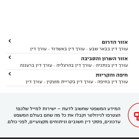

אזור הדרום
עורך דין בבאר שבע
עורך דין באשדוד
עורך דין


באשקלון
עורך דין בבאר טוביה
עורך דין בגן יבנה

אזור השרון והסביבה



עורך דין בניר הבנים
עורך דין בערד
עורך דין בקיבוץ


עורך דין בנתניה
עורך דין בהרצליה
עורך דין ברעננה


זיקים
עורך דין בנתיבות
עורך דין בקרית מלאכי



עורך דין בחדרה
עורך דין בכפר סבא
עורך דין בהוד

חיפה והקריות



השרון
עורך דין באבן יהודה
עורך דין בבנימינה



עורך דין בחיפה
עורך דין בקריית מוצקין
עורך דין


עורך דין בחריש
עורך דין בקיסריה
עורך דין בקדימה


בקרית מוצקין
עורך דין בקריית אתא
עורך דין


עורך דין ברמת השרון
עורך דין בתל מונד



בקריית חיים
עורך דין בקרית ביאליק
עורך דין


בחדרה

המידע המשפטי שחשוב לדעת – ישירות למייל שלכם!
הצטרפו לניוזלטר וקבלו את כל מה שחם בעולם המשפט
עדכונים, פסקי דין חשובים וניתוחים מקצועיים, לפני כולם.