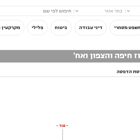
|
|
שפט מסחרי
דיני עבודה
ביטוח
פלילי
מקרקעין ו
ז חיפה והצפון ואח'
סת הדפסה
- נגד -