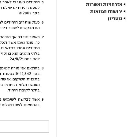
היחידים טענו כי לאחר מ
אזרחויות ואשרות
ירושות וצוואות
בסך 2909 ₪.
נוטריון
כעת עותרים היחידים למ
הם מבקשים לשכור דירה 
כאמור והדבר אף הובהר 
כך, מונה נאמן אשר תכל
היחידים עמדו בתנאי תכ
בלתי מוגנים הוא בנוסף
להם ביום 24/8/21.
בהתאם אני מורה לנאמן 
בסך 12,842 
בתכנית השיקום, או שהו
ומומשו מלוא זכויותיו 
ביתר לקופת היחיד.
אשר לבקשה לשימוש בהמ
בהמחאות לשם תשלום דמ