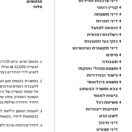
דיני צרכנות ותיירות
מבקשים:
פלוני
קניין רוחני
דיני משפחה
דיני חברות
הוצאה לפועל
רשלנות רפואית
נזקי גוף ותאונות
דיני תקשורת ואינטרנט
מיסים
תעבורה
משפט מנהלי וחוקתי
להגיע לידי היחידים במה
גישור ובוררויות
במסגרת בקשתו טען הנאמ
משפט בינלאומי
צבא ומשרד הבטחון
ביטוח לאומי
פשיטת רגל
היחיד. היחידה שילמה גם היא תשלום שוטף ב 8/21 ו
תביעות ייצוגיות
לטענת הנאמן דו"חות לא
לשון הרע
בהמחאות ליחיד. בקשות א
דיני חינוך
ליחידים ניתנה ארכה לסי
דיני ספורט