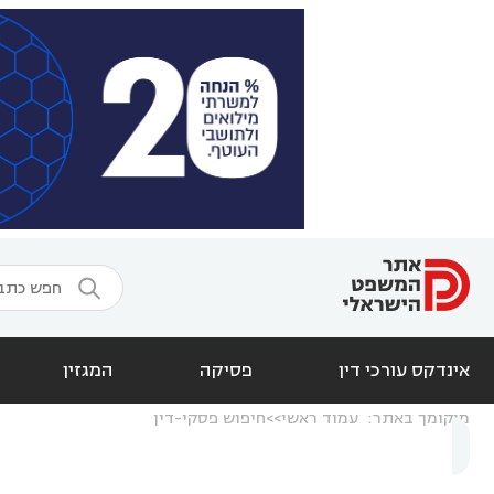

אינדקס עורכי דין
פסיקה
המגזין
מיקומך באתר:
עמוד ראשי
חיפוש פסקי-דין