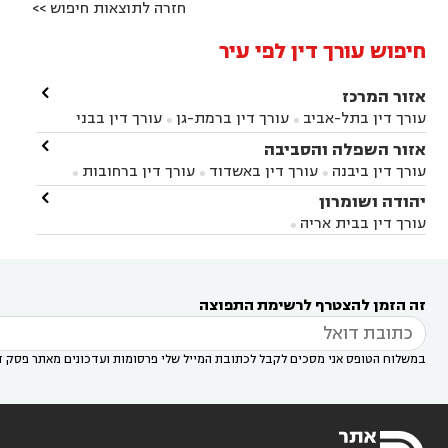
חזרה לתוצאות חיפוש >>
חיפוש עורך דין לפי עיר

אזור המרכז
עורך דין בתל-אביב
עורך דין ברמת-גן
עורך דין בבני


ברק
עורך דין בפתח תקווה
עורך דין בראשון לציון

אזור השפלה והסביבה



עורך דין ברחובות
עורך דין בנס ציונה
עורך דין


עורך דין ביבנה
עורך דין באשדוד
עורך דין ברחובות



במודיעין
עורך דין בהרצליה
עורך דין בחולון
עורך



עורך דין בראשון לציון
עורך דין במודיעין
עורך דין

יהודה ושומרון


דין בקרית אונו
עורך דין ברמלה
עורך דין בקריית


בבאר יעקב
עורך דין בגדרה
עורך דין בכפר רות



אונו
עורך דין בבת ים
עורך דין בגבעת שמואל
עורך
עורך דין בבית אריה




דין באזור
עורך דין בגן יבנה
עורך דין בעמק חפר



עורך דין במודיעין מכבים רעות
עורך דין במודיעין

רעות
עורך דין בסביון
עורך דין ברמת השרון
עורך



זה הזמן להצטרף לרשימת התפוצה
דין בשוהם

במשלוח הטופס אני מסכים לקבל לכתובת המייל שלי פרסומות ועדכונים מאתר פסק ד