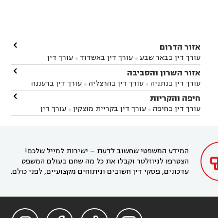

אזור הדרום
עורך דין בבאר שבע
עורך דין באשדוד
עורך דין


באשקלון
עורך דין בבאר טוביה
עורך דין בגן יבנה

אזור השרון והסביבה



עורך דין בניר הבנים
עורך דין בערד
עורך דין בקיבוץ


עורך דין בנתניה
עורך דין בהרצליה
עורך דין ברעננה


זיקים
עורך דין בנתיבות
עורך דין בקרית מלאכי



עורך דין בחדרה
עורך דין בכפר סבא
עורך דין בהוד

חיפה והקריות



השרון
עורך דין באבן יהודה
עורך דין בבנימינה



עורך דין בחיפה
עורך דין בקריית מוצקין
עורך דין


עורך דין בחריש
עורך דין בקיסריה
עורך דין בקדימה


בקרית מוצקין
עורך דין בקריית אתא
עורך דין


עורך דין ברמת השרון
עורך דין בתל מונד



בקריית חיים
עורך דין בקרית ביאליק
עורך דין


בחדרה

המידע המשפטי שחשוב לדעת – ישירות למייל שלכם!
הצטרפו לניוזלטר וקבלו את כל מה שחם בעולם המשפט
עדכונים, פסקי דין חשובים וניתוחים מקצועיים, לפני כולם.