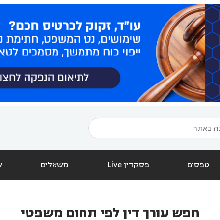
טפסים
פסקדין Live
משאלים
ש
חפש עורך דין לפי תחום משפטי