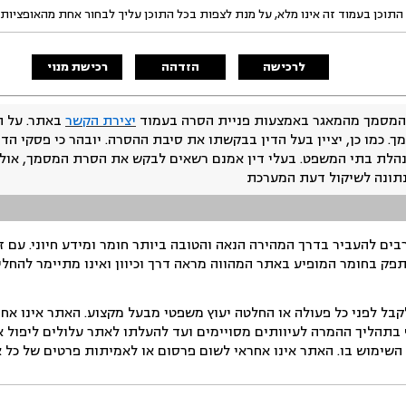
התוכן בעמוד זה אינו מלא, על מנת לצפות בכל התוכן עליך לבחור אחת מהאופציות
לרכישה
הזדהה
רכישת מנוי
המסמך מהמאגר באמצעות פניית הסרה בעמוד
יצירת הקשר
באתר. על ה
ך. כמו כן, יציין בעל הדין בבקשתו את סיבת ההסרה. יובהר כי פסקי הד
נהלת בתי המשפט. בעלי דין אמנם רשאים לבקש את הסרת המסמך, אולם
נתונה לשיקול דעת המערכת
ים להעביר בדרך המהירה הנאה והטובה ביותר חומר ומידע חיוני. עם 
תפק בחומר המופיע באתר המהווה מראה דרך וכיוון ואינו מתיימר להחלי
ל לפני כל פעולה או החלטה יעוץ משפטי מבעל מקצוע. האתר אינו אחרא
בתהליך ההמרה לעיוותים מסויימים ועד להעלתו לאתר עלולים ליפול אי 
ימוש בו. האתר אינו אחראי לשום פרסום או לאמיתות פרטים של כל אד