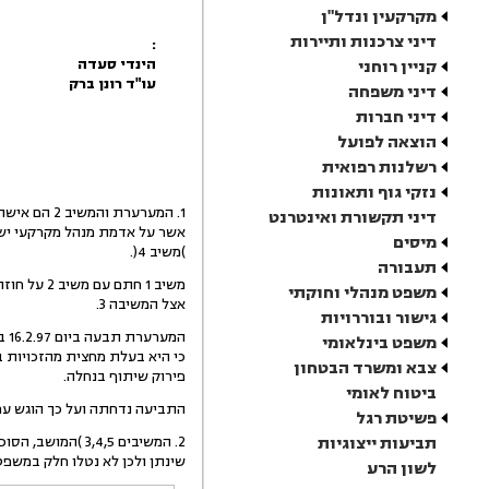
מקרקעין ונדל"ן
דיני צרכנות ותיירות
:
הינדי סעדה
קניין רוחני
עו"ד רונן ברק
דיני משפחה
דיני חברות
הוצאה לפועל
רשלנות רפואית
נזקי גוף ותאונות
1. המערערת והמשיב 2 הם אישה ובעלה אשר בשעתו גרו בתחום המושב בית עריף )משיב 3(
דיני תקשורת ואינטרנט
אשר על אדמת מנהל מקרקעי ישראל )משיב 5( ואשר יושב בזמנו בא
מיסים
)משיב 4(.
תעבורה
משיב 1 חתם עם משיב 2 על חוזה ב- 2.3.78, שעל פיו התיימר לרכוש את הנחלה של המשיב 2
משפט מנהלי וחוקתי
אצל המשיבה 3.
גישור ובוררויות
המערערת תבעה ביום 16.2.97 בביהמ"ש לענייני משפחה את המשיבים לדין ובה ביקשה להצהיר
משפט בינלאומי
כי היא בעלת מחצית מהזכויות בנחלה הידועה כמשק 8 ב
צבא ומשרד הבטחון
פירוק שיתוף בנחלה.
ביטוח לאומי
התביעה נדחתה ועל כך הוגש ער
פשיטת רגל
תביעות ייצוגיות
2. המשיבים 3,4,5 )המושב, הסוכנות והמנהל( הודיעו לבימ"ש קמא כי יכבדו כל פס"ד
שינתן ולכן לא נטלו חלק במשפט 
לשון הרע