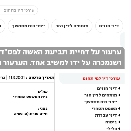
דיני חוזים
מומחים לדין הזר
ייפוי כוח מתמשך
מ
ערעור על דחיית תביעת האשה לפס"ד ה
ושנמכרה על ידו למשיב אחד. הערעור
תאריך פרסום
:
11.3.2001
|
גר
עורכי דין לפי תחום
דיני חוזים
עמ"ש
מומחים לדין הזר
בית המשפט המחוזי
ייפוי כוח מתמשך
משפט מסחרי
בפני :
חיים פורת (ס. נשיא
דיני עבודה
ביטוח
פלילי