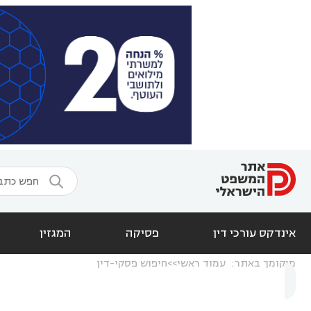

אינדקס עורכי דין
פסיקה
המגזין
מיקומך באתר:
עמוד ראשי
חיפוש פסקי-דין