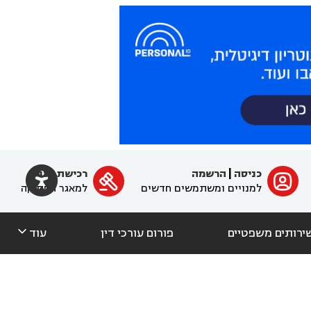

כניסה
|
הרשמה
רכישת מנוי
ﱐ

למנויים ומשתמשים חדשים
למאגר הפסיקה

ירותים משפטיים
פורום עורכי דין
עוד