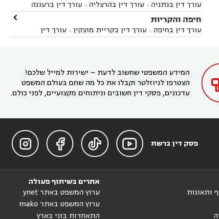


עורך דין בנתניה
עורך דין בהרצליה
עורך דין ברעננה


זיקים
עורך דין בנתיבות
עורך דין בקרית מלאכי



עורך דין בחדרה
עורך דין בכפר סבא
עורך דין בהוד

חיפה והקריות



השרון
עורך דין באבן יהודה
עורך דין בבנימינה



עורך דין בחיפה
עורך דין בקריית מוצקין
עורך דין


עורך דין בחריש
עורך דין בקיסריה
עורך דין בקדימה


בקרית מוצקין
עורך דין בקריית אתא
עורך דין


עורך דין ברמת השרון
עורך דין בתל מונד



בקריית חיים
עורך דין בקרית ביאליק
עורך דין


בחדרה

המידע המשפטי שחשוב לדעת – ישירות למייל שלכם!
הצטרפו לניוזלטר וקבלו את כל מה שחם בעולם המשפט
עדכונים, פסקי דין חשובים וניתוחים מקצועיים, לפני כולם.




פסק דין ברשת
אתרים בשיתוף פעולה
וף ותאונות
ערוץ המשפט באתר ynet
ערוץ המשפט באתר mako
ה
התאחדות בוני בארץ