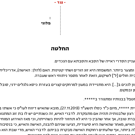
- נגד -
:
פלוני
החלטה
ניין הסדרי ראייה של הסבא והסבתא עם הנכדים.
ומצער ביותר. המשפחה היא זוג הורים ושתי קטינות. האם (להלן: האישה), אדריכלי
ן לנכים ב[...]. היא מתניידת במעון למרחקים קצרים בעזרת כיסא גלגלים ידני, סובלת
 ובמקום.
מטפל בבנותיו ומתגורר ב*****.
בתסקיר שרותי הרווחה של עיריית *****, מיום כ"ד כסלו תשע"ד (27.11.2013),
ך רצון שלבנותיה תהיה אם מתפקדת. לדברי האיש, זה כשנתיים יש לו בת זוג המתגור
חברת טובה, אך אחר שהבין כי היא לא תחזור להיות כשהייתה, וכי מאז האירוע המו
 האיש, מאחר שהאישה היא סיעודית, הגיעו שניהם להבנה, האישה והאיש, כי בנסיבות
לה ביותר, אף שלעתים רחוקות האישה מבקרת בביתם. לדברי האיש, מדי שבת הוא מ