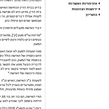
הקטינות, וזאת מתוך רגשות חיב
אזרחויות ואשרות
בדיון בבית הדין הכחישה האישה 
ירושות וצוואות
בית הדין, מדוע היא לא מגישה ב
נוטריון
לקנות אפילו דברים קטנים, וכי
שבמשך שנים הם טיפלו בהן.
דברי האישה מקבלים תימוכין וס
כעסים רבים כלפיו ורצון לסיים
המעון.
מאז הגעתה למעון לא יצאה האם
בכספת של המעון, נכון להעברת 
לדבריה הבעל מונע את הקשר בין
האם לאור השינוי בקשר בינו לבי
גופה ורכושה של האישה."
לטענת ב"כ האישה, האיש וב"כ 
הגנה, ומערערים בעניין לכל ער
שפגע מינית באחת מהבנות, תלו
הו
הייתה בסמוך לכך שנודע לאב על עיק
ביו