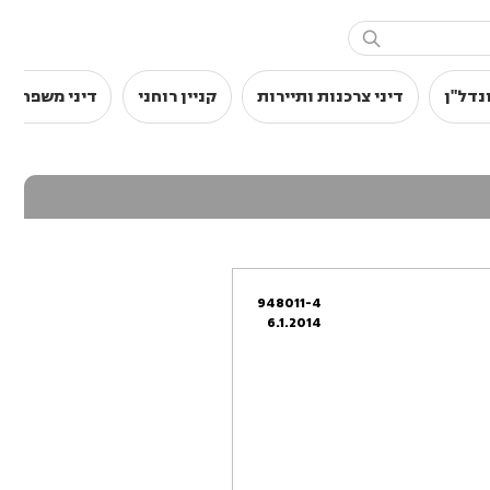

נדל"ן
דיני צרכנות ותיירות
קניין רוחני
דיני משפחה
948011-4
6.1.2014