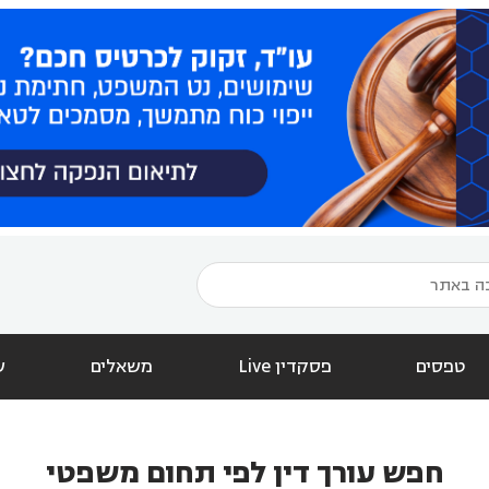
טפסים
פסקדין Live
משאלים
ש
חפש עורך דין לפי תחום משפטי