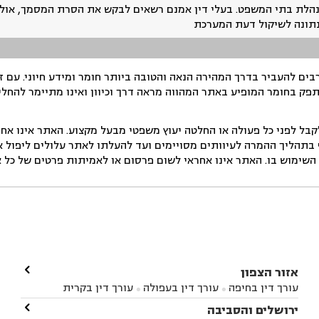
נהלת בתי המשפט. בעלי דין אמנם רשאים לבקש את הסרת המסמך, אולם
נתונה לשיקול דעת המערכת
ים להעביר בדרך המהירה הנאה והטובה ביותר חומר ומידע חיוני. עם 
תפק בחומר המופיע באתר המהווה מראה דרך וכיוון ואינו מתיימר להחלי
ל לפני כל פעולה או החלטה יעוץ משפטי מבעל מקצוע. האתר אינו אחרא
בתהליך ההמרה לעיוותים מסויימים ועד להעלתו לאתר עלולים ליפול אי 
ימוש בו. האתר אינו אחראי לשום פרסום או לאמיתות פרטים של כל אד

אזור הצפון
עורך דין בחיפה
עורך דין בעפולה
עורך דין בקרית


אתא
עורך דין בנהריה
עורך דין בראש פינה
עורך דין

ירושלים והסביבה



בקרית שמונה
עורך דין במושב מגדים
עורך דין