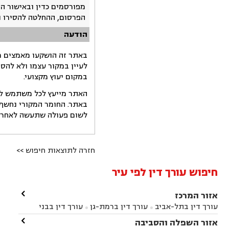
מפורסמים כדין ובאישור ה
הפרסום, ההחלטה להסירו 
הודעה
באתר זה הושקעו מאמצים רב
לעיין במקור עצמו ולא להס
במקום יעוץ מקצועי.
האתר מייעץ לכל משתמש לקב
באתר. החומר המקורי נחשף 
לשום פעולה שתעשה לאחר הש
חזרה לתוצאות חיפוש >>
חיפוש עורך דין לפי עיר

אזור המרכז
עורך דין בתל-אביב
עורך דין ברמת-גן
עורך דין בבני


ברק
עורך דין בפתח תקווה
עורך דין בראשון לציון

אזור השפלה והסביבה



עורך דין ברחובות
עורך דין בנס ציונה
עורך דין