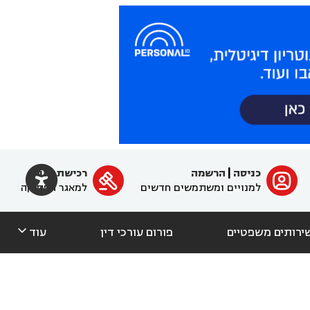

כניסה
|
הרשמה
רכישת מנוי
ﱐ

למנויים ומשתמשים חדשים
למאגר הפסיקה

ירותים משפטיים
פורום עורכי דין
עוד