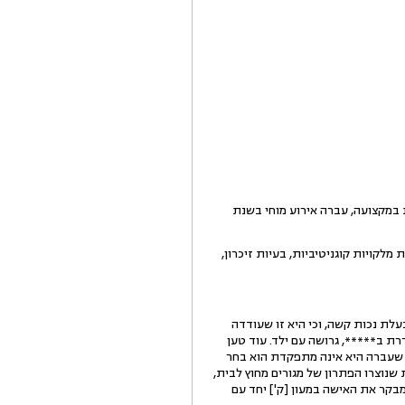
ת במקצועה, עברה אירוע מוחי בשנת
 מלקויות קוגניטיביות, בעיות זיכרון,
 מובא שהאיש דיווח לעו"ס כי אשתו בעלת נכות קשה, וכי היא זו שעודדה
רת ב*****, גרושה עם ילד. עוד טען
חי שעברה היא אינה מתפקדת הוא בחר
 שנוצרו הפתרון של מגורים מחוץ לבית,
בקר את האישה במעון [ק'] יחד עם