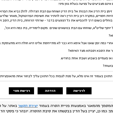
אינם מצביעים על פגיעה בעלת גוון מיני.
יום ט"ז כסלו תשע"ד (19.11.13) זימן בית הדין את הבנות אל בית הדין ושוחח עם הבת הגדולה. להלן נביא
היות חסויים, במקרה דנן בית הדין ראה להתיר את חשיפת הפרוטוקול, מאחר שלדעת
בוחלים בשום דרך להכפיש את כל הנוגעים בדבר - שרותי הרווחה, בית הדין, הסב וס
ל יוסף שליט"א, שוחחו עם הבת בנושאים שונים: מקום לימודיה, בת כמה היא וכו',
א?
אחרי כמה זמן שאנו אצל אימא היא כבר לא מתייחסת אלינו היא חולה היא מתעסקת בע
קר את הסבא וסבתא מצד האימא?
ם או פעמיים בשבוע ושבת אחת בחודש.
בועות?
התוכן בעמוד זה אינו מלא, על מנת לצפות בכל התוכן עליך לבחור אחת מהאופציות
לרכישה
הזדהה
רכישת מנוי
המסמך מהמאגר באמצעות פניית הסרה בעמוד
יצירת הקשר
באתר. על ה
ך. כמו כן, יציין בעל הדין בבקשתו את סיבת ההסרה. יובהר כי פסקי הד