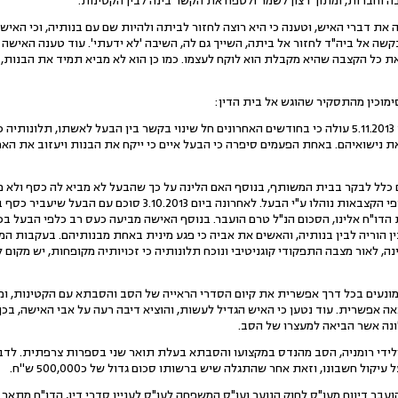
ה וחברות, ומתוך רצון לשמר ולטפח את הקשר בינה לבין הקטינות.
את דברי האיש, וטענה כי היא רוצה לחזור לביתה ולהיות שם עם בנותיה, וכי האיש א
קשה אל ביה"ד לחזור אל ביתה, השייך גם לה, השיבה 'לא ידעתי'. עוד טענה האישה כ
 את כל הקצבה שהיא מקבלת הוא לוקח לעצמו. כמו כן הוא לא מביא תמיד את הבנות,
ימוכין מהתסקיר שהוגש אל בית הדין:
"מדיווח עו"ס מעון [ק'], מתאריך 5.11.2013 עולה כי בחודשים האחרונים חל שינוי בקשר בין הבעל לאשת
 את נישואיהם. באחת הפעמים סיפרה כי הבעל איים כי ייקח את הבנות ויעזוב את הא
 כלל לבקר בבית המשותף, בנוסף האם הלינה על כך שהבעל לא מביא לה כסף ולא מ
היום כספיה של האישה כולל כספי הקצבאות נוהלו ע"י הבעל. לאחרונ
הדו"ח אלינו, הסכום הנ"ל טרם הועבר. בנוסף האישה מביעה כעס רב כלפי הבעל ב
 הוריה לבין בנותיה, והאשים את אביה כי פגע מינית באחת מבנותיהם. בעקבות המצ
נה, לאור מצבה התפקודי קוגניטיבי ונוכח תלונותיה כי זכויותיה מקופחות, יש מקום
מונעים בכל דרך אפשרית את קיום הסדרי הראייה של הסב והסבתא עם הקטינות, ו
כאה אפשרית. עוד נטען כי האיש הגדיל לעשות, והוציא דיבה רעה על אבי האישה, ב
נה אשר הביאה למעצרו של הסב.
רי האישה, הם בני זוג בני 66, ילידי רומניה, הסב מהנדס במקצועו והסבתא בעלת תואר שני בספרות צ
ול חשבונו, וזאת אחר שהתגלה שיש ברשותו סכום גדול של כ500,000 ש''ח.
ם י' שבט תשע"ג (21.1.2013) הועבר דיווח מעו"ס לחוק הנוער ועו"ס המשפחה לעו"ס לעניין סדרי דין,