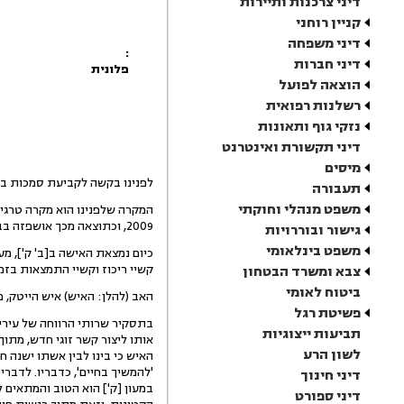
דיני צרכנות ותיירות
קניין רוחני
דיני משפחה
:
דיני חברות
פלונית
הוצאה לפועל
רשלנות רפואית
נזקי גוף ותאונות
דיני תקשורת ואינטרנט
מיסים
לפנינו בקשה לקביעת סמכות בע
תעבורה
משפט מנהלי וחוקתי
המקרה שלפנינו הוא מקרה טרגי 
2009, וכתוצאה מכך אושפזה בבית חולים [ל'] לשיקום, וזאת לאחר מספר ניתוחי ראש שעברה.
גישור ובוררויות
משפט בינלאומי
כיום נמצאת האישה ב[ב' ק'], מעו
קשיי ריכוז וקשיי התמצאות בזמן
צבא ומשרד הבטחון
ביטוח לאומי
האב (להלן: האיש) איש הייטק, 
פשיטת רגל
תביעות ייצוגיות
אותו ליצור קשר זוגי חדש, מתו
לשון הרע
האיש כי בינו לבין אשתו ישנה 
'להמשיך בחיים', כדבריו. לדברי
דיני חינוך
במעון [ק'] הוא הטוב והמתאים 
דיני ספורט