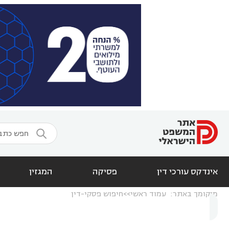

אינדקס עורכי דין
פסיקה
המגזין
מיקומך באתר:
עמוד ראשי
חיפוש פסקי-דין