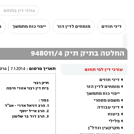
דיני חוזים
מומחים לדין הזר
ייפוי כוח מתמשך
מ
החלטה בתיק תיק 948011/4
תאריך פרסום
:
7.1.2014
|
גרס
עורכי דין לפי תחום
דיני חוזים
תיק רבני
מומחים לדין הזר
בית דין רבני אזורי חיפה
ייפוי כוח מתמשך
משפט מסחרי
בפני :
1. הרב דניאל אדרי - אב"ד
דיני עבודה
2. הרב אייל יוסף
ביטוח
3. הרב דוד בר שלטון
פלילי
מקרקעין ונדל"ן