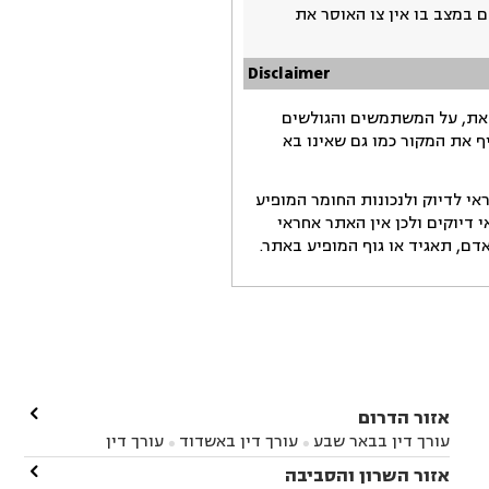
 במצב בו אין צו האוסר את
Disclaimer
זאת, על המשתמשים והגולשים
ף את המקור כמו גם שאינו בא
י לדיוק ולנכונות החומר המופיע
דיוקים ולכן אין האתר אחראי
ם, תאגיד או גוף המופיע באתר.

אזור הדרום
עורך דין בבאר שבע
עורך דין באשדוד
עורך דין


באשקלון
עורך דין בבאר טוביה
עורך דין בגן יבנה

אזור השרון והסביבה



עורך דין בניר הבנים
עורך דין בערד
עורך דין בקיבוץ