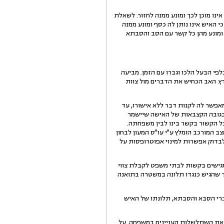
ינו מוכן לכך ומונע ממנה לחזור. לשאלת
י האיש אינו נותן לה כסף ומונע ממנה
 ומונע מהן כל קשר עם הסב והסבתא
ו, תלונותיה כלפי הבעל הלכו וגברו עם הזמן. מביעה
רץ. האב הכחיש את הדברים מול צוות
אפשר לה לקנות דבר ללא אישורו, עד
ה ביום 3.10.2013 סוכם עם הבעל שיעביר כסף בגובה הקצבאות של האישה שיישמר
כל הקשור בקשר בינו לבין משפחתה.
ב המורכב הומלץ ע"י עו"ס המעון לבחון
 לבדוק אפשרות למינוי אפוטרופסות על
מגישים בקשות לבתי משפט לקבלת צווי
כך שהגיש כנגדו תלונה במשטרה בתואנה
רפתית. לדברי הסבא והסבתא, תלונתו של האיש
 הדו"ח מתאר את השתלשלות העניינים במשפחה. על