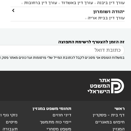


עורך דין ביבנה
עורך דין באשדוד
עורך דין ברחובות



במודיעין
עורך דין בהרצליה
עורך דין בחולון
עורך



עורך דין בראשון לציון
עורך דין במודיעין
עורך דין

יהודה ושומרון


דין בקרית אונו
עורך דין ברמלה
עורך דין בקריית


בבאר יעקב
עורך דין בגדרה
עורך דין בכפר רות



אונו
עורך דין בבת ים
עורך דין בגבעת שמואל
עורך
עורך דין בבית אריה




דין באזור
עורך דין בגן יבנה
עורך דין בעמק חפר



עורך דין במודיעין מכבים רעות
עורך דין במודיעין

רעות
עורך דין בסביון
עורך דין ברמת השרון
עורך



זה הזמן להצטרף לרשימת התפוצה
דין בשוהם

במשלוח הטופס אני מסכים לקבל לכתובת המייל שלי פרסומות ועדכונים מאתר פסק ד
ראשי
תחומי משפט במגזין
דף בית - פסקדין
דיני חוזים
נזקי גוף 
חיפוש במאגרים
ייפוי כוח מתמשך
מיסים
המגזין
משפט מסחרי
תעבורה