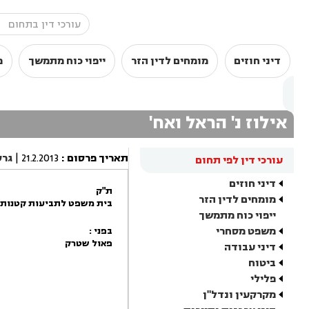
דיני חוזים
מומחים לדין הזר
ייפוי כוח מתמשך
מ
אילוז נ' הראל ואח'
תאריך פרסום
:
21.2.2013
|
גרס
עורכי דין לפי תחום
דיני חוזים
ת"ק
מומחים לדין הזר
בית משפט לתביעות קטנות 
ייפוי כוח מתמשך
משפט מסחרי
בפני :
פאול שטרק
דיני עבודה
ביטוח
פלילי
מקרקעין ונדל"ן