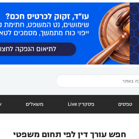
טפסים
פסקדין Live
משאלים
ש
חפש עורך דין לפי תחום משפטי