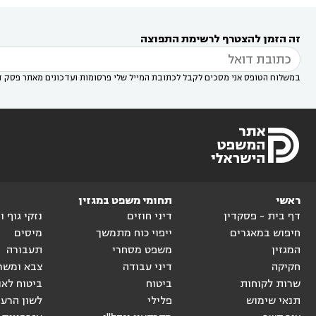
עורך דין במודיעין מכבים רעות
עורך דין במודיעין

רעות
עורך דין בסביון
עורך דין ברמת השרון
עורך



זה הזמן להצטרף לרשימת התפוצה
דין בשוהם

במשלוח הטופס אני מסכים לקבל לכתובת המייל שלי פרסומות ועדכונים מאתר פסק ד
ראשי
תחומי משפט במגזין
דף בית - פסקדין
דיני חוזים
נזקי גוף 
חיפוש במאגרים
ייפוי כוח מתמשך
מיסים
המגזין
משפט מסחרי
תעבורה
חקיקה
דיני עבודה
צבא ומשר
שרות לקוחות
ביטוח
ביטוח לאו
תנאי שימוש
פלילי
לשון הרע