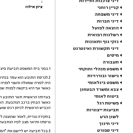
דיני צרכנות ותיירות
:
ציון אילוז
קניין רוחני
דיני משפחה
דיני חברות
הוצאה לפועל
רשלנות רפואית
נזקי גוף ותאונות
דיני תקשורת ואינטרנט
מיסים
תעבורה
משפט מנהלי וחוקתי
1.בפני בית המשפט תביעת פיצוי בגין נזק שנגרם לרכב התובע בעקבות תאונת דרכים.
גישור ובוררויות
2.לגרסת התובע הוא עמד בנתי
משפט בינלאומי
היה לפניה שמאלה והשני לפניה 
כאשר אף היא ביקשה לפנות שמא
צבא ומשרד הבטחון
ביטוח לאומי
בעדותו הראשית תאר התובע התנ
כאשר הבחין ברכב הנתבעת. השני
פשיטת רגל
הכביש הראשית לכיוון רכס שוע
תביעות ייצוגיות
לשון הרע
גרסתו ותיאר מצב לפיו הנתבעת 
דיני חינוך
דיני ספורט
3.בכל תביעה יש ליישם את "המ