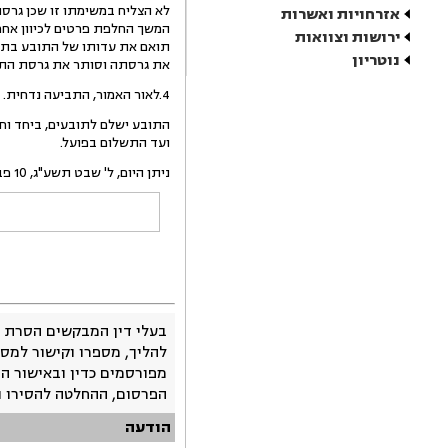
לא הצליח במשימתו זו שכן גרסת
אזרחויות ואשרות
המשך החלפת פרטים לכיוון אחר 
ירושות וצוואות
תואם את עדותו של התובע בתחי
נוטריון
את גרסתה וסותר את גרסת התובע
4.לאור האמור, התביעה נדחית.
ועד התשלום בפועל.
ניתן היום, ל' שבט תשע"ג, 10 פברואר 2013, בהעדר הצדדים.
בעלי דין המבקשים הסרת 
להליך, מספרו וקישור למסמ
מפורסמים כדין ובאישור ה
הפרסום, ההחלטה להסירו 
הודעה