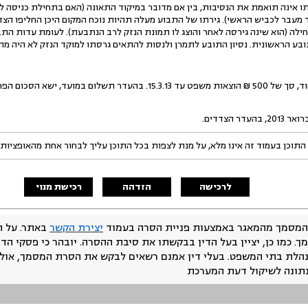
ו אינה תואמת את הנסיבות, בין אם מדובר במיקוד התאונה (האם בתחילת כניסה לצ
מעבר לכביש הראשי). גירתו של התבוע מעלה תהיות נוכח המקום היכן החליפו הצדדי
לה (הוא שינה גירסה לאחר והוצג לו תמונת הנזק לרב הנתבעת). לעומת עדות ה
 הראשונית. נסיון התובע לתמרן ולנסות להתאים גרסתו למוקד הנזק לא היה מהימ
התובע ישלם לתובעים, ביחד וחוד, סך של 500 ₪ הוצאות משפט עד 15.3.13. ב
התוכן בעמוד זה אינו מלא, על מנת לצפות בכל התוכן עליך לבחור אחת מהאופציות
לרכישה
הזדהה
רכישת מנוי
המסמך מהמאגר באמצעות פניית הסרה בעמוד
יצירת הקשר
באתר. על ה
ך. כמו כן, יציין בעל הדין בבקשתו את סיבת ההסרה. יובהר כי פסקי הד
נהלת בתי המשפט. בעלי דין אמנם רשאים לבקש את הסרת המסמך, אולם
נתונה לשיקול דעת המערכת