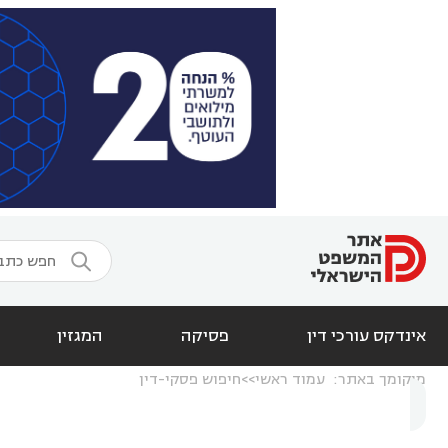

אינדקס עורכי דין
פסיקה
המגזין
מיקומך באתר:
עמוד ראשי
חיפוש פסקי-דין