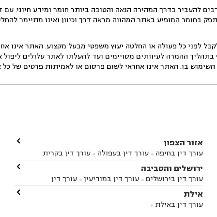
ים להעביר בדרך המהירה הנאה והטובה ביותר חומר ומידע חיוני. עם 
תפק בחומר המופיע באתר המהווה מראה דרך וכיוון ואינו מתיימר להחלי
ל לפני כל פעולה או החלטה יעוץ משפטי מבעל מקצוע. האתר אינו אחרא
בתהליך ההמרה לעיוותים מסויימים ועד להעלתו לאתר עלולים ליפול אי 
ימוש בו. האתר אינו אחראי לשום פרסום או לאמיתות פרטים של כל אד

אזור הצפון
עורך דין בחיפה
עורך דין בעפולה
עורך דין בקרית


אתא
עורך דין בנהריה
עורך דין בראש פינה
עורך דין

ירושלים והסביבה



בקרית שמונה
עורך דין במושב מגדים
עורך דין


עורך דין בירושלים
עורך דין במודיעין
עורך דין


במושב ציפורי
עורך דין בסח'נין
עורך דין בעכו
עורך



בבית-שמש
עורך דין במבשרת ציון
עורך דין בגיזו

אילת



דין בעמק הירדן
עורך דין בנשר
עורך דין בקרית


עורך דין בגבעת זאב
עורך דין בנווה אילן
עורך דין


ביאליק
עורך דין במגדל העמק
עורך דין בקיבוץ לוחמי
עורך דין באילת



בקרני שומרון
עורך דין בשורש


הגטאות
עורך דין בקיסריה
עורך דין בטבריה
עורך


