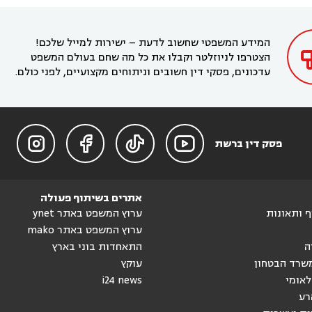
עורך דין ברמת השרון
עורך דין בתל מונד



בקריית חיים
עורך דין בקרית ביאליק
עורך דין


בחדרה

המידע המשפטי שחשוב לדעת – ישירות למייל שלכם!
הצטרפו לניוזלטר וקבלו את כל מה שחם בעולם המשפט
עדכונים, פסקי דין חשובים וניתוחים מקצועיים, לפני כולם.




פסק דין ברשת
אתרים בשיתוף פעולה
וף ותאונות
ערוץ המשפט באתר ynet
ערוץ המשפט באתר mako
ה
התאחדות בוני בארץ
שרד הבטחון
עוקץ
לאומי
i24 news
רע