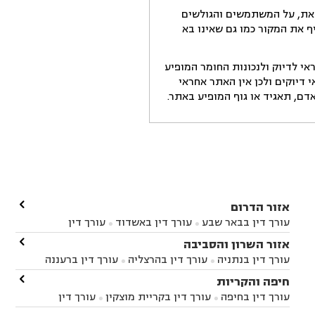
זאת, על המשתמשים והגולשים
ף את המקור כמו גם שאינו בא
י לדיוק ולנכונות החומר המופיע
דיוקים ולכן אין האתר אחראי
ם, תאגיד או גוף המופיע באתר.

אזור הדרום
עורך דין בבאר שבע
עורך דין באשדוד
עורך דין


באשקלון
עורך דין בבאר טוביה
עורך דין בגן יבנה

אזור השרון והסביבה



עורך דין בניר הבנים
עורך דין בערד
עורך דין בקיבוץ


עורך דין בנתניה
עורך דין בהרצליה
עורך דין ברעננה


זיקים
עורך דין בנתיבות
עורך דין בקרית מלאכי



עורך דין בחדרה
עורך דין בכפר סבא
עורך דין בהוד

חיפה והקריות



השרון
עורך דין באבן יהודה
עורך דין בבנימינה



עורך דין בחיפה
עורך דין בקריית מוצקין
עורך דין


עורך דין בחריש
עורך דין בקיסריה
עורך דין בקדימה


בקרית מוצקין
עורך דין בקריית אתא
עורך דין

