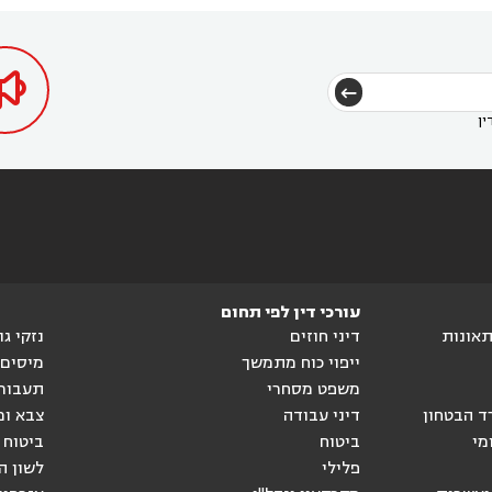
דין בכפר ראמה
עורך דין באור עקיבא



ין
עורכי דין לפי תחום
ותאונות
דיני חוזים
נזקי ג
ייפוי כוח מתמשך
מיסים
משפט מסחרי
תעבור
ד הבטחון
דיני עבודה
צבא ומ
מי
ביטוח
ביטוח 
פלילי
לשון ה