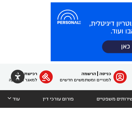

כניסה
|
הרשמה
רכישת מנוי
ﱐ

למנויים ומשתמשים חדשים
למאגר הפסיקה

ירותים משפטיים
פורום עורכי דין
עוד