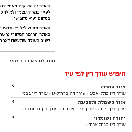
באתר זה הושקעו מאמצים רב
לעיין במקור עצמו ולא להס
במקום יעוץ מקצועי.
האתר מייעץ לכל משתמש לקב
באתר. החומר המקורי נחשף 
לשום פעולה שתעשה לאחר הש
חזרה לתוצאות חיפוש >>
חיפוש עורך דין לפי עיר

אזור המרכז
עורך דין בתל-אביב
עורך דין ברמת-גן
עורך דין בבני


ברק
עורך דין בפתח תקווה
עורך דין בראשון לציון

אזור השפלה והסביבה



עורך דין ברחובות
עורך דין בנס ציונה
עורך דין


עורך דין ביבנה
עורך דין באשדוד
עורך דין ברחובות



במודיעין
עורך דין בהרצליה
עורך דין בחולון
עורך



עורך דין בראשון לציון
עורך דין במודיעין
עורך דין

יהודה ושומרון


דין בקרית אונו
עורך דין ברמלה
עורך דין בקריית


בבאר יעקב
עורך דין בגדרה
עורך דין בכפר רות



אונו
עורך דין בבת ים
עורך דין בגבעת שמואל
עורך
עורך דין בבית אריה




דין באזור
עורך דין בגן יבנה
עורך דין בעמק חפר


