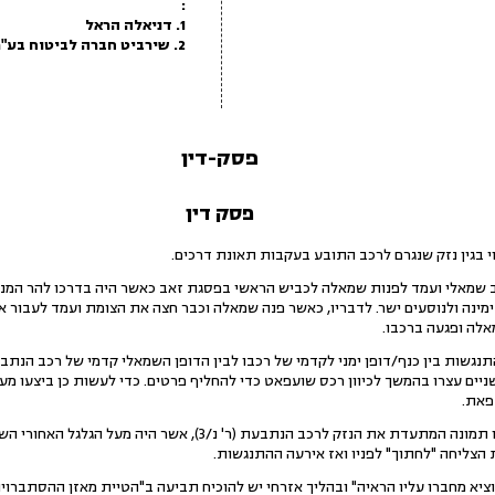
:
1. דניאלה הראל
2. שירביט חברה לביטוח בע"מ
פסק-דין
פסק דין
ב שמאלי ועמד לפנות שמאלה לכביש הראשי בפסגת זאב כאשר היה בדרכו להר המנוח
ימינה ולנוסעים ישר. לדבריו, כאשר פנה שמאלה וכבר חצה את הצומת ועמד לעבור א
לה ופגעה ברכבו.
גשות בין כנף/דופן ימני לקדמי של רכבו לבין הדופן השמאלי קדמי של רכב הנתב
ים עצרו בהמשך לכיוון רכס שועפאט כדי להחליף פרטים. כדי לעשות כן ביצעו מעי
פאת.
בחקירה נגדית, לאחר שהוצגה לו תמונה המתעדת את הנזק לרכב הנתבעת (
הצליחה "לחתוך" לפניו ואז אירעה ההתנגשות.
וציא מחברו עליו הראיה" ובהליך אזרחי יש להוכיח תביעה ב"הטיית מאזן ההסתברויו