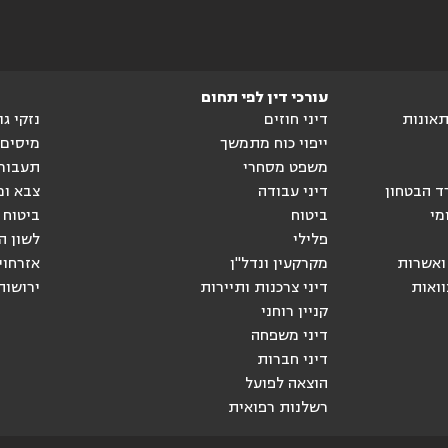
עורכי דין לפי תחום
ותאונות
דיני חוזים
נזקי ג
ייפוי כוח מתמשך
מיסים
משפט מסחרי
תעבור
ד הבטחון
דיני עבודה
צבא ומ
מי
ביטוח
ביטוח 
פלילי
לשון ה
ואשרות
מקרקעין ונדל"ן
אזרחוי
וואות
דיני צרכנות ותיירות
ירושות
קניין רוחני
דיני משפחה
דיני חברות
הוצאה לפועל
רשלנות רפואית