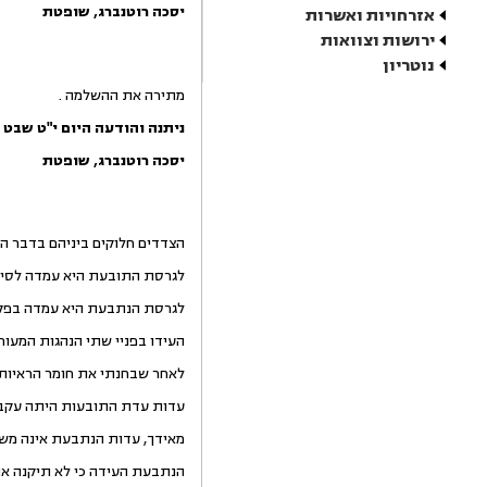
יסכה
רוטנברג
,
שופטת
אזרחויות ואשרות
ירושות וצוואות
נוטריון
מתירה את ההשלמה .
ניתנה והודעה היום
י"ט שבט 
יסכה
רוטנברג
,
שופטת
הצדדים חלוקים ביניהם בדבר הנ
לגרסת התובעת היא עמדה לסיים
לגרסת הנתבעת היא עמדה בפקק
העידו בפניי שתי הנהגות המעורב
לאחר שבחנתי את חומר הראיות
עדות עדת התובעות היתה עקבי
מאידך, עדות הנתבעת אינה מש
הנתבעת העידה כי לא תיקנה את נ