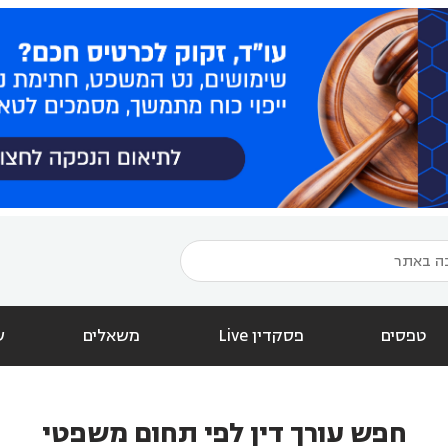
טפסים
פסקדין Live
משאלים
ש
חפש עורך דין לפי תחום משפטי