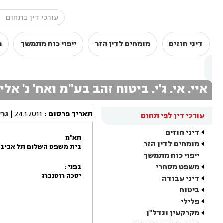
דיני חוזים
מומחים לדין הזר
ייפוי כוח מתמשך
מ
איי. אי. ג'י. ביטוח זהב בע"מ ואח' נ' אל
תאריך פרסום
:
24.1.2011
|
גר
עורכי דין לפי תחום
דיני חוזים
תא"מ
מומחים לדין הזר
בית משפט השלום תל אביב -
ייפוי כוח מתמשך
משפט מסחרי
בפני :
יסכה רוטנברג
דיני עבודה
ביטוח
פלילי
מקרקעין ונדל"ן