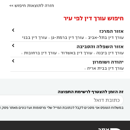
חזרה לתוצאות חיפוש >>
חיפוש עורך דין לפי עיר

אזור המרכז
עורך דין בתל-אביב
עורך דין ברמת-גן
עורך דין בבני


ברק
עורך דין בפתח תקווה
עורך דין בראשון לציון

אזור השפלה והסביבה



עורך דין ברחובות
עורך דין בנס ציונה
עורך דין


עורך דין ביבנה
עורך דין באשדוד
עורך דין ברחובות



במודיעין
עורך דין בהרצליה
עורך דין בחולון
עורך



עורך דין בראשון לציון
עורך דין במודיעין
עורך דין

יהודה ושומרון


דין בקרית אונו
עורך דין ברמלה
עורך דין בקריית


בבאר יעקב
עורך דין בגדרה
עורך דין בכפר רות



אונו
עורך דין בבת ים
עורך דין בגבעת שמואל
עורך
עורך דין בבית אריה




דין באזור
עורך דין בגן יבנה
עורך דין בעמק חפר



עורך דין במודיעין מכבים רעות
עורך דין במודיעין

רעות
עורך דין בסביון
עורך דין ברמת השרון
עורך



זה הזמן להצטרף לרשימת התפוצה
דין בשוהם

במשלוח הטופס אני מסכים לקבל לכתובת המייל שלי פרסומות ועדכונים מאתר פסק ד