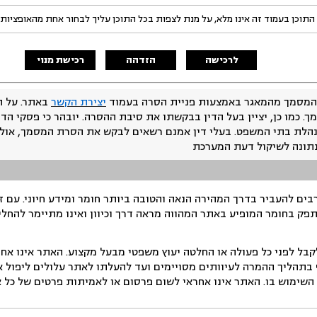
התוכן בעמוד זה אינו מלא, על מנת לצפות בכל התוכן עליך לבחור אחת מהאופציות
לרכישה
הזדהה
רכישת מנוי
המסמך מהמאגר באמצעות פניית הסרה בעמוד
יצירת הקשר
באתר. על ה
ך. כמו כן, יציין בעל הדין בבקשתו את סיבת ההסרה. יובהר כי פסקי הד
נהלת בתי המשפט. בעלי דין אמנם רשאים לבקש את הסרת המסמך, אולם
נתונה לשיקול דעת המערכת
ים להעביר בדרך המהירה הנאה והטובה ביותר חומר ומידע חיוני. עם 
תפק בחומר המופיע באתר המהווה מראה דרך וכיוון ואינו מתיימר להחלי
ל לפני כל פעולה או החלטה יעוץ משפטי מבעל מקצוע. האתר אינו אחרא
בתהליך ההמרה לעיוותים מסויימים ועד להעלתו לאתר עלולים ליפול אי 
ימוש בו. האתר אינו אחראי לשום פרסום או לאמיתות פרטים של כל אד