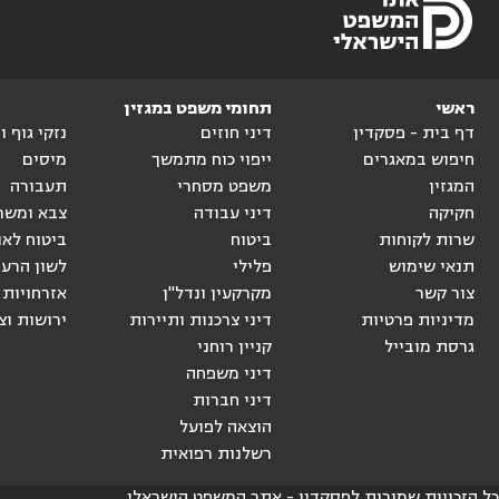
ראשי
תחומי משפט במגזין
דף בית - פסקדין
דיני חוזים
נזקי גוף 
חיפוש במאגרים
ייפוי כוח מתמשך
מיסים
המגזין
משפט מסחרי
תעבורה
חקיקה
דיני עבודה
צבא ומשר
שרות לקוחות
ביטוח
ביטוח לאו
תנאי שימוש
פלילי
לשון הרע
צור קשר
מקרקעין ונדל"ן
אזרחויות 
מדיניות פרטיות
דיני צרכנות ותיירות
ירושות וצ
גרסת מובייל
קניין רוחני
דיני משפחה
דיני חברות
הוצאה לפועל
רשלנות רפואית
כל הזכויות שמורות לפסקדין - אתר המשפט הישראלי