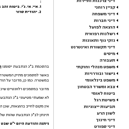
דיני צרכנות ותיירות
:
1. איי. אי. ג'י. ביטוח זהב בע"מ
קניין רוחני
2. יהודית סרור
דיני משפחה
דיני חברות
הוצאה לפועל
רשלנות רפואית
נזקי גוף ותאונות
דיני תקשורת ואינטרנט
מיסים
תעבורה
משפט מנהלי וחוקתי
בהסכמת ב"כ הנתבעת יסומנו
תמ
גישור ובוררויות
באשר למסמכים מתיק המשטרה, מ
משפט בינלאומי
במשטרה. כמו כן, מדובר על הו
צבא ומשרד הבטחון
מדובר במסמכים רלוונטיים שיכ
ביטוח לאומי
לא שמעתי מטיעוני ב"כ הנתבעת 
פשיטת רגל
תביעות ייצוגיות
אין מקום לחייב בהוצאות, שכן
לשון הרע
תינתן לב"כ הנתבעת שהות של מ
דיני חינוך
ניתנה והודעה היום
י"ט שבט 
דיני ספורט