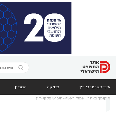

אינדקס עורכי דין
פסיקה
המגזין
מיקומך באתר:
עמוד ראשי
חיפוש פסקי-דין