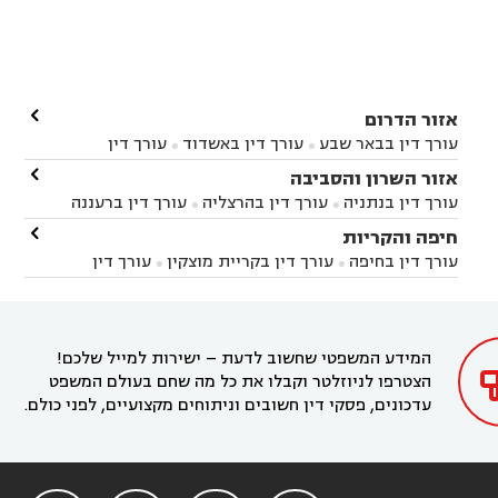

אזור הדרום
עורך דין בבאר שבע
עורך דין באשדוד
עורך דין


באשקלון
עורך דין בבאר טוביה
עורך דין בגן יבנה

אזור השרון והסביבה



עורך דין בניר הבנים
עורך דין בערד
עורך דין בקיבוץ


עורך דין בנתניה
עורך דין בהרצליה
עורך דין ברעננה


זיקים
עורך דין בנתיבות
עורך דין בקרית מלאכי



עורך דין בחדרה
עורך דין בכפר סבא
עורך דין בהוד

חיפה והקריות



השרון
עורך דין באבן יהודה
עורך דין בבנימינה



עורך דין בחיפה
עורך דין בקריית מוצקין
עורך דין


עורך דין בחריש
עורך דין בקיסריה
עורך דין בקדימה


בקרית מוצקין
עורך דין בקריית אתא
עורך דין


עורך דין ברמת השרון
עורך דין בתל מונד



בקריית חיים
עורך דין בקרית ביאליק
עורך דין


בחדרה

המידע המשפטי שחשוב לדעת – ישירות למייל שלכם!
הצטרפו לניוזלטר וקבלו את כל מה שחם בעולם המשפט
עדכונים, פסקי דין חשובים וניתוחים מקצועיים, לפני כולם.