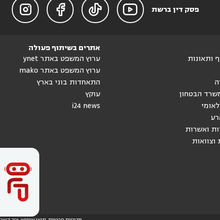




פסק דין ברשת
אתרים בשיתוף פעולה
וף ותאונות
ערוץ המשפט באתר ynet
ערוץ המשפט באתר mako
ה
התאחדות בוני בארץ
שרד הבטחון
עוקץ
לאומי
i24 news
רע
ות ואשרות
 וצוואות
מדיניות פרטיות
תנאי שימוש
צור קשר