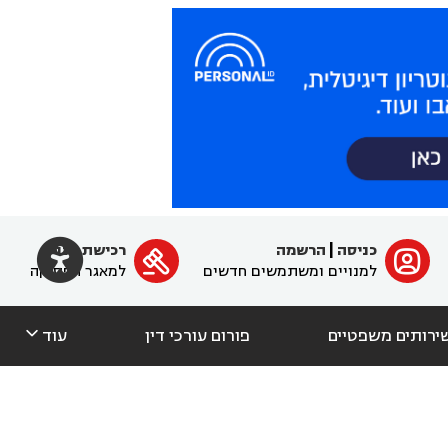

כניסה
|
הרשמה
רכישת מנוי
ﱐ

למנויים ומשתמשים חדשים
למאגר הפסיקה

ירותים משפטיים
פורום עורכי דין
עוד