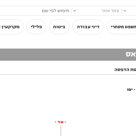
|
|
שפט מסחרי
דיני עבודה
ביטוח
פלילי
מקרקעין ו
יאס
סת הדפסה
 יפו
- נגד -