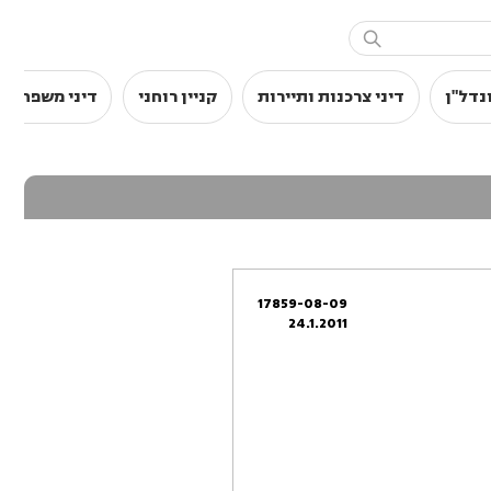

נדל"ן
דיני צרכנות ותיירות
קניין רוחני
דיני משפחה
17859-08-09
24.1.2011