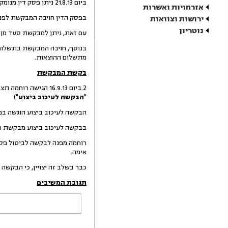
ביום 21.8.13 ניתן פסק דין מנומק על יסוד החומר שבתיק.
אזרחויות ואשרות
בפסק הדין חויבה המבקשת לפנות את המושכר ברח' אלנבי 97, תל אביב, ו
ירושות וצוואות
נוטריון
עם זאת, ניתן למבקשת סעד מן 
מתשלום ההוצאות.
בקשת המבקשת
2.ביום 16.9.13 הגישה רוחמה תצהיר חתום על ידה, אשר כותרתו "
"
הבקשה לעיכוב ביצוע
")
הבקשה לעיכוב ביצוע הוגשה במ
בבקשה לעיכוב ביצוע מבקשת רו
רוחמה מפנה לבקשה לביטול פסק
אימה.
כבר בשלב זה יצויין, כי הבקשה לבי
תגובת המשיבים