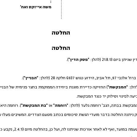
:
משה אייזקס ואח'
החלטה
החלטה
ם 21.8.13 (להלן: "
פסק הדין
").
הבניין
").
לן: "
המבקשת
") החזיקה כדיירת מוגנת ביחידה הממוקמת בחצר פנימית של הבניין 
מבקשת בבתה, הגב' רוחמה גלעד (להלן: "
רוחמה
" או "
בת המבקשת
"). רוחמה הי
 ניתנה החלטה בדבר מועדי הגשת סיכומים בכתב מטעם הצדדים. המשיבים פעלו על
 לא לאחר אורכות שניתנו לה, ועל כן, בהחלטה מיום 2.4.13, נקבע כי פסק הדין יינתן בהיעדרם.