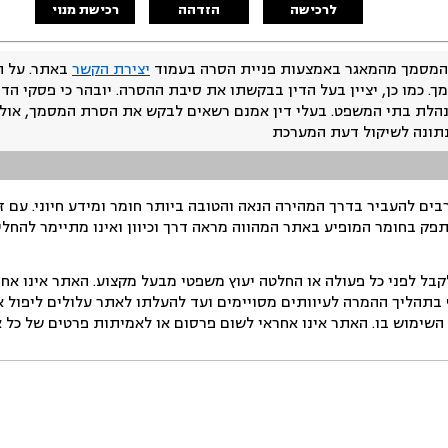
לרכישה
הזדהה
רכישת מנוי
המסמך מהמאגר באמצעות פניית הסרה בעמוד
יצירת הקשר
באתר. על ה
ך. כמו כן, יציין בעל הדין בבקשתו את סיבת ההסרה. יובהר כי פסקי הד
נהלת בתי המשפט. בעלי דין אמנם רשאים לבקש את הסרת המסמך, אולם
נתונה לשיקול דעת המערכת
ים להעביר בדרך המהירה הנאה והטובה ביותר חומר ומידע חיוני. עם 
תפק בחומר המופיע באתר המהווה מראה דרך וכיוון ואינו מתיימר להחלי
ל לפני כל פעולה או החלטה יעוץ משפטי מבעל מקצוע. האתר אינו אחרא
בתהליך ההמרה לעיוותים מסויימים ועד להעלתו לאתר עלולים ליפול אי 
ימוש בו. האתר אינו אחראי לשום פרסום או לאמיתות פרטים של כל אד