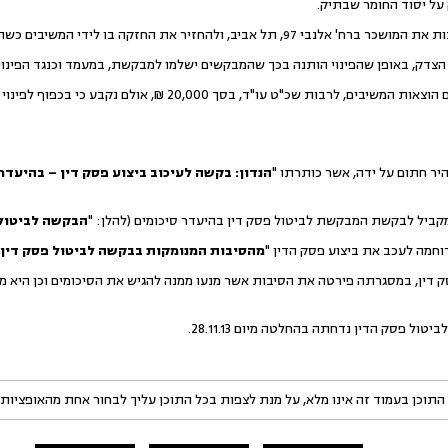
להחזיר את החזקה בו לידי המשיבים כשהוא נקי מקום אדם וחפץ.
הצדק, באופן שהפינוי הותנה בכך שהמבקשים ישלמו למבקשת, במעמד וכנגד הפינוי
בנוסף, חויבה המבקשת בתשלום הוצאות המשיבים, לרבות שכ"ט עו"ד, ב
הנדון: בקשה לעיכוב ביצוע פסק דין – בהיעדר
קביל לבקשת המבקשת לביטול פסק דין בהיעדר סיכומים (להלן: "
הבקשה לביטול
חמה לעכב את ביצוע פסק הדין "
מהסיבות המנומקות בבקשה לביטול פסק דין
 דין, במסגרתה פירטה את הסיבות אשר מנעו ממנה להגיש את הסיכומים וכן היא מ
טול פסק הדין נדחתה בהחלטה מיום 28.11.13.
התוכן בעמוד זה אינו מלא, על מנת לצפות בכל התוכן עליך לבחור אחת מהאופציות