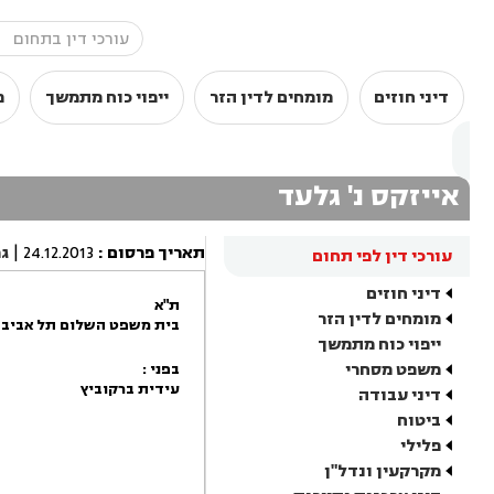
דיני חוזים
מומחים לדין הזר
ייפוי כוח מתמשך
מ
אייזקס נ' גלעד
תאריך פרסום
:
24.12.2013
|
ג
עורכי דין לפי תחום
דיני חוזים
ת"א
מומחים לדין הזר
בית משפט השלום תל אביב -
ייפוי כוח מתמשך
משפט מסחרי
בפני :
עידית ברקוביץ
דיני עבודה
ביטוח
פלילי
מקרקעין ונדל"ן