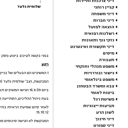
דיני צרכנות ותיירות
:
שלומית גלעד
קניין רוחני
דיני משפחה
דיני חברות
הוצאה לפועל
רשלנות רפואית
נזקי גוף ותאונות
דיני תקשורת ואינטרנט
מיסים
בפני בקשה לעיכוב ביצוע פסק דין שניתן ביו
תעבורה
רקע
משפט מנהלי וחוקתי
גישור ובוררויות
1.המשיבים הם הבעלים של בניין ברח' אלנבי 97, תל אביב, הידוע כגוש 6937 חלקה 28 (להלן: "
משפט בינלאומי
המבקשת, הגב' שולמית גלעד (לה
צבא ומשרד הבטחון
ביום 16.9.09 הגישו המשיבים תביעה לפינוי וסילוק יד כנגד המבקשת.
ביטוח לאומי
בעת ניהול ההליכים, הסתייעה ה
פשיטת רגל
תביעות ייצוגיות
לאחר סיום שמיעת הראיות בתיק
לשון הרע
15.10.12.
דיני חינוך
המבקשת לא הגישה סיכומים מטעמה במועד, ואף
דיני ספורט