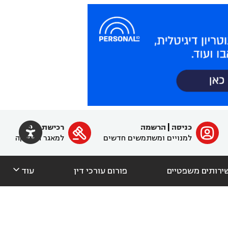

כניסה
|
הרשמה
רכישת מנוי
ﱐ

למנויים ומשתמשים חדשים
למאגר הפסיקה

ירותים משפטיים
פורום עורכי דין
עוד