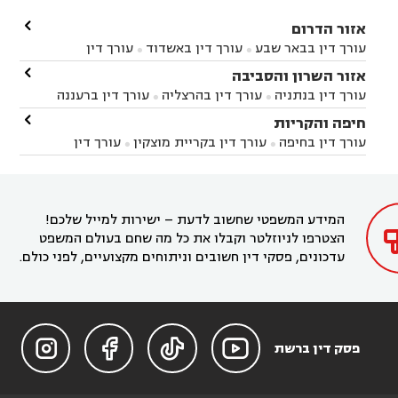

אזור הדרום
עורך דין בבאר שבע
עורך דין באשדוד
עורך דין


באשקלון
עורך דין בבאר טוביה
עורך דין בגן יבנה

אזור השרון והסביבה



עורך דין בניר הבנים
עורך דין בערד
עורך דין בקיבוץ


עורך דין בנתניה
עורך דין בהרצליה
עורך דין ברעננה


זיקים
עורך דין בנתיבות
עורך דין בקרית מלאכי



עורך דין בחדרה
עורך דין בכפר סבא
עורך דין בהוד

חיפה והקריות



השרון
עורך דין באבן יהודה
עורך דין בבנימינה



עורך דין בחיפה
עורך דין בקריית מוצקין
עורך דין


עורך דין בחריש
עורך דין בקיסריה
עורך דין בקדימה


בקרית מוצקין
עורך דין בקריית אתא
עורך דין


עורך דין ברמת השרון
עורך דין בתל מונד



בקריית חיים
עורך דין בקרית ביאליק
עורך דין


בחדרה

המידע המשפטי שחשוב לדעת – ישירות למייל שלכם!
הצטרפו לניוזלטר וקבלו את כל מה שחם בעולם המשפט
עדכונים, פסקי דין חשובים וניתוחים מקצועיים, לפני כולם.




פסק דין ברשת