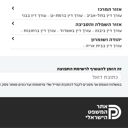

אזור המרכז
עורך דין בתל-אביב
עורך דין ברמת-גן
עורך דין בבני


ברק
עורך דין בפתח תקווה
עורך דין בראשון לציון

אזור השפלה והסביבה



עורך דין ברחובות
עורך דין בנס ציונה
עורך דין


עורך דין ביבנה
עורך דין באשדוד
עורך דין ברחובות



במודיעין
עורך דין בהרצליה
עורך דין בחולון
עורך



עורך דין בראשון לציון
עורך דין במודיעין
עורך דין

יהודה ושומרון


דין בקרית אונו
עורך דין ברמלה
עורך דין בקריית


בבאר יעקב
עורך דין בגדרה
עורך דין בכפר רות



אונו
עורך דין בבת ים
עורך דין בגבעת שמואל
עורך
עורך דין בבית אריה




דין באזור
עורך דין בגן יבנה
עורך דין בעמק חפר



עורך דין במודיעין מכבים רעות
עורך דין במודיעין

רעות
עורך דין בסביון
עורך דין ברמת השרון
עורך



זה הזמן להצטרף לרשימת התפוצה
דין בשוהם

במשלוח הטופס אני מסכים לקבל לכתובת המייל שלי פרסומות ועדכונים מאתר פסק ד