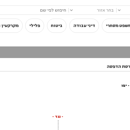
|
|
שפט מסחרי
דיני עבודה
ביטוח
פלילי
מקרקעין ו
רסת הדפסה
 יפו
- נגד -