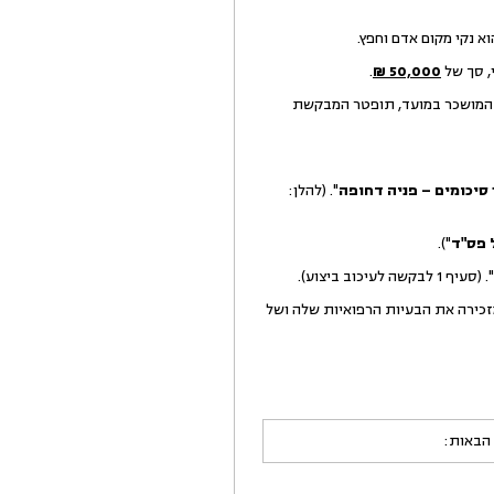
, סך של
50,000 ₪
.
סך 20,000 ₪, אולם נקבע כי בכפוף לפינוי המושכר במועד, תופטר המבקשת
 סיכומים – פניה דחופה
". (להלן:
 פס"ד
").
". (סעיף 1 לבקשה לעיכוב ביצוע).
זכירה את הבעיות הרפואיות שלה ושל
 הבאות: