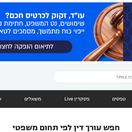
טפסים
פסקדין Live
משאלים
ש
חפש עורך דין לפי תחום משפטי