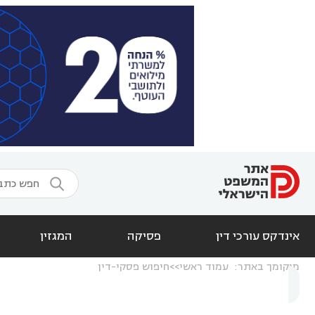

אינדקס עורכי דין
פסיקה
המגזין
מיקומך באתר:
עמוד ראשי
חיפוש פסקי-דין