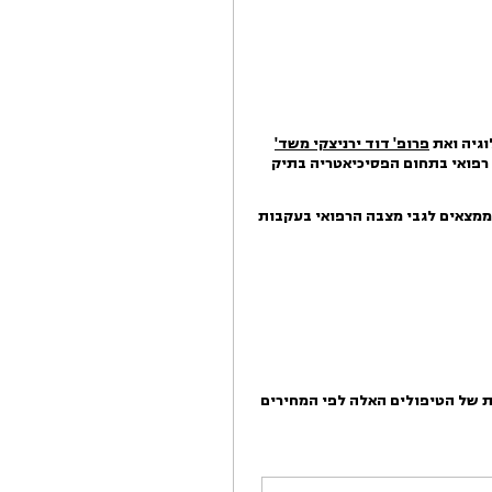
וגיה ואת
פרופ' דוד ירניצקי משד'
פואי בתחום הפסיכיאטריה בתיק
הרפואיים אשר יומצאו להם ע"י ב"כ בעלי הדין, יבדקו את התובעת מס' 1 ויקבעו ממצאים לגבי מצבה הרפואי בעקבות
ת של הטיפולים האלה לפי המחירים