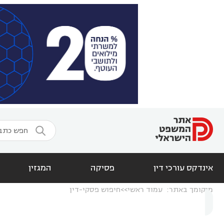

אינדקס עורכי דין
פסיקה
המגזין
מיקומך באתר:
עמוד ראשי
חיפוש פסקי-דין