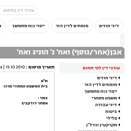
דיני חוזים
מומחים לדין הזר
ייפוי כוח מתמשך
מ
אבן(אחר/נוסף) ואח' נ' הוניג ואח'
תאריך פרסום
:
15.10.2010
|
ג
עורכי דין לפי תחום
דיני חוזים
ת"א
מומחים לדין הזר
בית המשפט המחוזי מרכז
ייפוי כוח מתמשך
משפט מסחרי
בפני :
אסתר דודקביץ
דיני עבודה
ביטוח
פלילי
מקרקעין ונדל"ן