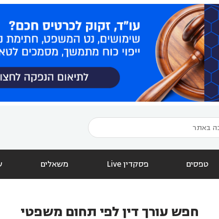
טפסים
פסקדין Live
משאלים
ש
חפש עורך דין לפי תחום משפטי