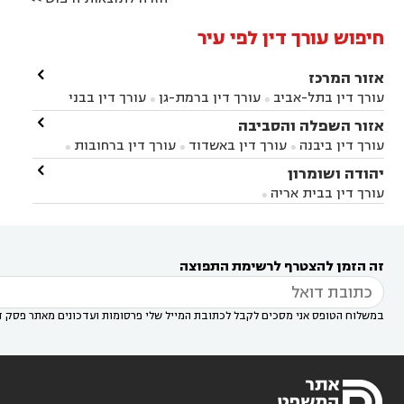
חיפוש עורך דין לפי עיר

אזור המרכז
עורך דין בתל-אביב
עורך דין ברמת-גן
עורך דין בבני


ברק
עורך דין בפתח תקווה
עורך דין בראשון לציון

אזור השפלה והסביבה



עורך דין ברחובות
עורך דין בנס ציונה
עורך דין


עורך דין ביבנה
עורך דין באשדוד
עורך דין ברחובות



במודיעין
עורך דין בהרצליה
עורך דין בחולון
עורך



עורך דין בראשון לציון
עורך דין במודיעין
עורך דין

יהודה ושומרון


דין בקרית אונו
עורך דין ברמלה
עורך דין בקריית


בבאר יעקב
עורך דין בגדרה
עורך דין בכפר רות



אונו
עורך דין בבת ים
עורך דין בגבעת שמואל
עורך
עורך דין בבית אריה




דין באזור
עורך דין בגן יבנה
עורך דין בעמק חפר



עורך דין במודיעין מכבים רעות
עורך דין במודיעין

רעות
עורך דין בסביון
עורך דין ברמת השרון
עורך



זה הזמן להצטרף לרשימת התפוצה
דין בשוהם

במשלוח הטופס אני מסכים לקבל לכתובת המייל שלי פרסומות ועדכונים מאתר פסק ד