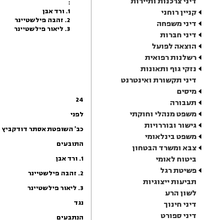
דיני צרכנות ותיירות
:
1. ורד אבן
קניין רוחני
2. זהבה פילשטיינר
דיני משפחה
3. ליאור פילשטיינר
דיני חברות
הוצאה לפועל
רשלנות רפואית
נזקי גוף ותאונות
דיני תקשורת ואינטרנט
מיסים
24
תעבורה
משפט מנהלי וחוקתי
לפני
גישור ובוררויות
כב' ה
שופטת
אסתר דודקביץ
משפט בינלאומי
התובעים
צבא ומשרד הבטחון
ביטוח לאומי
1
.
ורד אבן
פשיטת רגל
2
.
זהבה פילשטיינר
תביעות ייצוגיות
3
.
ליאור פילשטיינר
לשון הרע
נגד
דיני חינוך
דיני ספורט
הנתבעים