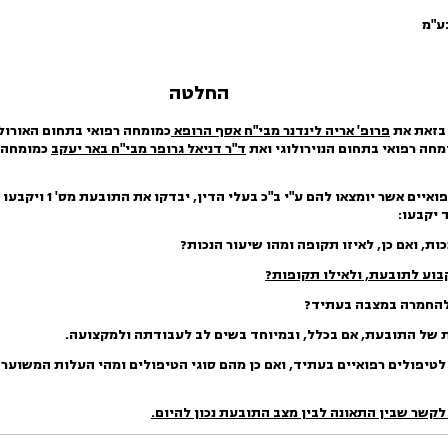
ע"מ
החלטה
בזאת את
פרופ' אריה לינדנר מבי"ח אסף הרופא
כמומחה רפואי בתחום האורול
מחה רפואי בתחום הנוירולוגי ואת
ד"ר דניאל גרופר מבי"ח באר יעקב
כמומחה ר
המומחים יעיינו במסמכים 
ת, ואם כן, לאיזו תקופה ומהו שיעור הנכות?
בוע לתובעת, ולאילו תקופות?
 להחמרה במצבה בעתיד?
 של התובעת, אם בכלל, ובמיוחד בשים לב לעבודתה ולמקצועה.
טיפולים רפואיים בעתיד, ואם כן מהם סוגי הטיפולים ומהי העלות המשוער
 לקשר שבין התאונה לבין מצב התובעת נכון להיום.