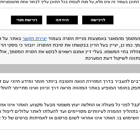
התוכן בעמוד זה אינו מלא, על מנת לצפות בכל התוכן עליך לבחור אחת מהאופציות
לרכישה
הזדהה
רכישת מנוי
המסמך מהמאגר באמצעות פניית הסרה בעמוד
יצירת הקשר
באתר. על ה
ך. כמו כן, יציין בעל הדין בבקשתו את סיבת ההסרה. יובהר כי פסקי הד
נהלת בתי המשפט. בעלי דין אמנם רשאים לבקש את הסרת המסמך, אולם
נתונה לשיקול דעת המערכת
ים להעביר בדרך המהירה הנאה והטובה ביותר חומר ומידע חיוני. עם 
תפק בחומר המופיע באתר המהווה מראה דרך וכיוון ואינו מתיימר להחלי
ל לפני כל פעולה או החלטה יעוץ משפטי מבעל מקצוע. האתר אינו אחרא
בתהליך ההמרה לעיוותים מסויימים ועד להעלתו לאתר עלולים ליפול אי 
ימוש בו. האתר אינו אחראי לשום פרסום או לאמיתות פרטים של כל אד