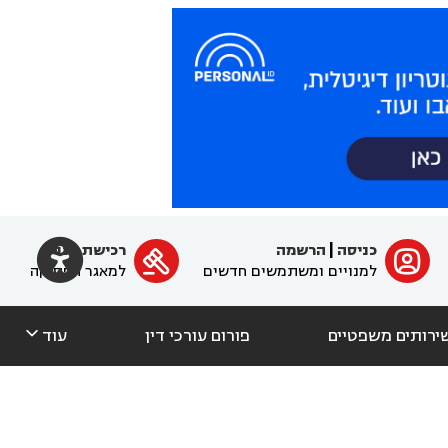

כניסה
|
הרשמה
רכישת מנוי
ﱐ

למנויים ומשתמשים חדשים
למאגר הפסיקה

ירותים משפטיים
פורום עורכי דין
עוד