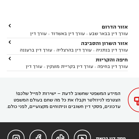

אזור הדרום
עורך דין בבאר שבע
עורך דין באשדוד
עורך דין


באשקלון
עורך דין בבאר טוביה
עורך דין בגן יבנה

אזור השרון והסביבה



עורך דין בניר הבנים
עורך דין בערד
עורך דין בקיבוץ


עורך דין בנתניה
עורך דין בהרצליה
עורך דין ברעננה


זיקים
עורך דין בנתיבות
עורך דין בקרית מלאכי



עורך דין בחדרה
עורך דין בכפר סבא
עורך דין בהוד

חיפה והקריות



השרון
עורך דין באבן יהודה
עורך דין בבנימינה



עורך דין בחיפה
עורך דין בקריית מוצקין
עורך דין


עורך דין בחריש
עורך דין בקיסריה
עורך דין בקדימה


בקרית מוצקין
עורך דין בקריית אתא
עורך דין


עורך דין ברמת השרון
עורך דין בתל מונד



בקריית חיים
עורך דין בקרית ביאליק
עורך דין


בחדרה

המידע המשפטי שחשוב לדעת – ישירות למייל שלכם!
הצטרפו לניוזלטר וקבלו את כל מה שחם בעולם המשפט
עדכונים, פסקי דין חשובים וניתוחים מקצועיים, לפני כולם.




פסק דין ברשת