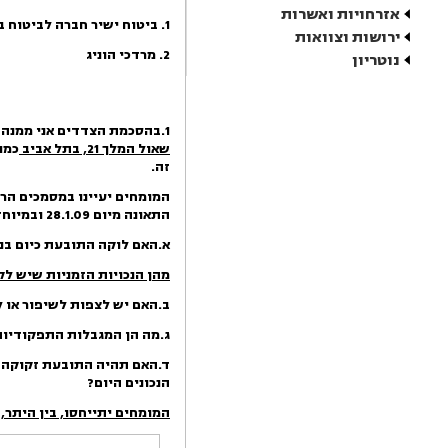
אזרחויות ואשרות
1
.
ביטוח ישיר חברה לביטוח ב
ירושות וצוואות
2
.
מרדכי הוניג
נוטריון
1.
בהסכמת הצדדים אני ממנה 
שאול המלך 21, בתל אביב
כמו
זה.
התאונה מיום 28.1.09 ובמיוחד יקבעו:
א.
האם לוקה התובעת כיום בנכו
מהן הנכויות הזמניות שיש לק
ב.
האם יש לצפות לשיפור או
ג.
מה הן המגבלות התפקודיות
ד.
האם תהיה התובעת זקוקה ל
הנכונים היום?
המומחים יתייחסו, בין היתר,