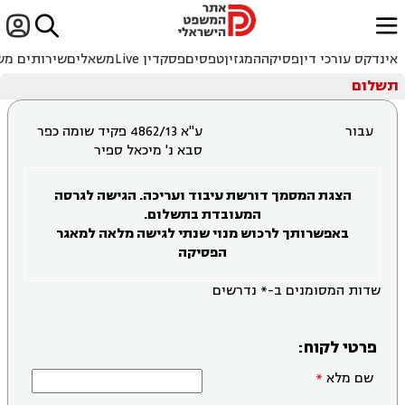


ﱐ
אינדקס עורכי דין
פסיקה
המגזין
טפסים
פסקדין Live
משאלים
שירותים מש
תשלום
עבור
ע"א 4862/13 פקיד שומה כפר
סבא נ' מיכאל ספיר
הצגת המסמך דורשת עיבוד ועריכה. הגישה לגרסה
המעובדת בתשלום.
באפשרותך לרכוש מנוי שנתי לגישה מלאה למאגר
הפסיקה
שדות המסומנים ב-* נדרשים
פרטי לקוח:
שם מלא