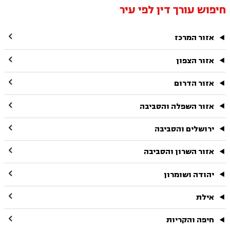
חיפוש עורך דין לפי עיר

אזור המרכז

אזור הצפון

אזור הדרום

אזור השפלה והסביבה

ירושלים והסביבה

אזור השרון והסביבה

יהודה ושומרון

אילת

חיפה והקריות