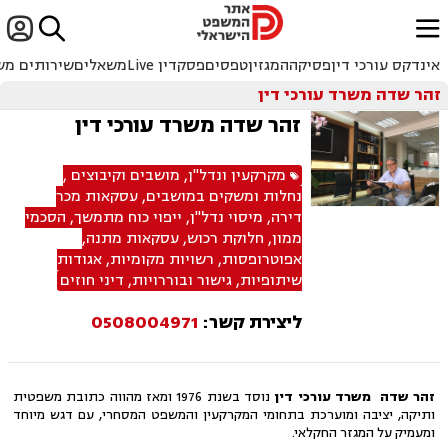


ﱐ
אינדקס עורכי דין
פסיקה
המגזין
טפסים
פסקדין Live
משאלים
שירותים מש
זהר שדה משרד עורכי דין
זהר שדה משרד עורכי דין
מקרקעין ונדל"ן
,
מושבים וקיבוצים
,
נחלות ומשקים במושבים
,
עסקאות מכר
דירה
,
מיסוי נדל"ן
,
ייפוי כוח מתמשך
,
הסכמי
ממון
,
חלוקת רכוש
,
עסקאות מתנה
,
אפוטרופסות
,
רשויות מקומיות
,
אגודות
שיתופיות
,
גישור ובוררויות
,
דיני חוזים
ליצירת קשר:
0508004971
זהר שדה משרד עורכי דין
נוסד בשנת 1976 ומאז מהווה כתובת משפטית
ותיקה, יציבה ומוערכת בתחומי המקרקעין והמשפט המסחרי, עם דגש מיוחד
ומעמיק על המגזר החקלאי.