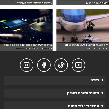
Unsplash
יפוצה ב-192,000 ש'
כדין עקב פעילות בוועד העובדים
ח"כ לשעבר הורשע בביצוע מעשה מגונה
אולם אירועים ישלם לאקו"ם ב-90,000 שקל
אילוסטרציה: dan-stark, unsplash
בדיילת במהלך טיסה
בשל הפרת זכויות יוצרים




ראשי
תחומי משפט במגזין
עורכי דין לפי תחום