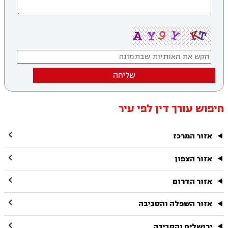
שליחה
חיפוש עורך דין לפי עיר

אזור המרכז

אזור הצפון

אזור הדרום

אזור השפלה והסביבה

ירושלים והסביבה