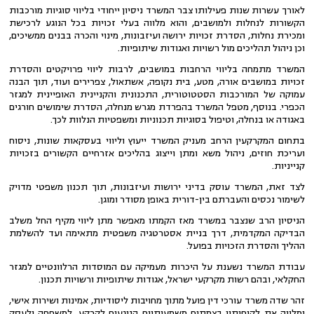
לאורך עשרות שנות פעילותו צבר המשרד ניסיון ייחודי בליווי סוגיות מורכבות
הקשורות לנחלות ולמושבים, והוא מלווה בעלי זכויות בכל הנוגע לרכישת
ומכירת נחלות, הסדרת זכויות ירושה ועיזבונות, מינוי והכרה בבנים ממשיכים,
וכן ניהול תהליכים מול רשויות ואגודות שיתופיות.
המשרד מתמחה בליווי הרחבות במושבים, לרבות ליווי פרויקטים והסדרת
זכויות במושבים אורה, מטע, בית נקופה, אשתאול, צפרירים ועוד, תוך הבנה
עמוקה של המורכבות הסטטוטורית, התכנונית והקניינית האופיינית למגזר
הכפרי. בנוסף, מטפל המשרד בהפרדת מגרש מנחלה, הסדרת שימושים חורגים
באגודה או בנחלה, וטיפול בסוגיות תכנוניות ומשפטיות הנלוות לכך.
בתחום המקרקעין הרחב מעניק המשרד ייעוץ וליווי בעסקאות שונות, ניסוח
ועריכת חוזים, ניהול משא ומתן וייצוג בהליכים אזרחיים הקשורים בזכויות
קנייניות.
לצד זאת, המשרד עוסק בדיני ירושות ועיזבונות, תוך תכנון משפטי מדויק
לשימור נכסים והעברתם בין-דורית באופן מסודר ומוגן.
הניסיון הרב שנצבר במשרד מאז הקמתו מאפשר מתן ליווי מקיף החל משלב
הבדיקה המקדמית, דרך בניית אסטרטגיה משפטית מתאימה ועד להשלמת
ההליך והסדרת הזכויות בפועל.
עבודת המשרד נשענת על היכרות מעמיקה עם המוסדות הרלוונטיים למגזר
החקלאי, ובהם רשות מקרקעי ישראל, אגודות שיתופיות ורשויות תכנון.
זהר שדה משרד עורכי דין פועל מתוך מחויבות ליסודיות, אמינות ושירות אישי,
ומלווה את לקוחותיו בצמתים משמעותיים הנוגעים לקרקע, למשפחה ולעסק