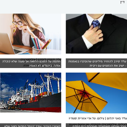
דין
עו"ד יהונתן ליפקין | אילוסטרציה:
עו"ד סירב להחזיר מיליונים שהופקדו בנאמנות
חתמה על הסכם הלוואה אך טענה שלא קיבלה
JESHOOTS.COM on Unsplash
- ישיב את הכספים עם ריבית
אותה: ביהמ"ש לא האמין
עו"ד פאני יהלום | צילום: טל אדי אזורית סטודיו
לצילום. אילוסטרציה חיצונית: Hugo Doria on
צעיר שנפגע משמשייה מעופפת בים המלח
האזורי הצהיר: עובד 'הנמל החדש' פוטר שלא