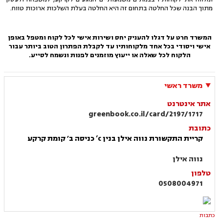
מתוך הבנה שכל החלטה בתחום זה היא החלטה בעלת השלכות ארוכות טווח.
המשרד חרט על דגלו להעניק יחס ושירות אישי לכל לקוח ומטפל באופן
אישי ויסודי בכל אחד מלקוחותיו עד לקבלת הפתרון הטוב ביותר עבור
הלקוח
לכל שאלה או ייעוץ מוזמנים לפנות ונשמח לסייע.
משרד ראשי
אתר אינטרנט
greenbook.co.il/card/2197/1717
כתובת
קריית התקשורת נווה אילן בנין c’ כניסה ב׳ קומת קרקע
נווה אילן
טלפון
0508004971
כתבות