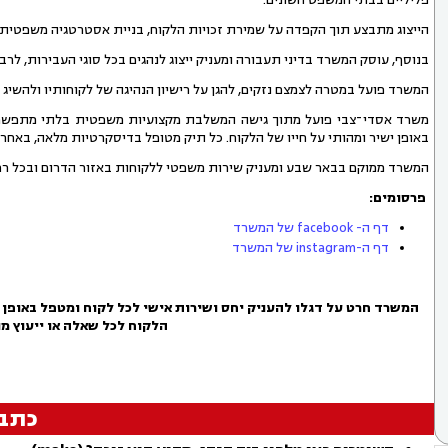
הייצוג מתבצע תוך הקפדה על שמירת זכויות הלקוח, בניית אסטרטגיה משפטית 
בנוסף, עוסק המשרד בדיני תעבורה ומעניק ייצוג לנהגים בכל סוגי העבירות, לרב
המשרד פועל במטרה לצמצם נזקים, להגן על רישיון הנהיגה של לקוחותיו ולהשי
משרד אסדי־צבי פועל מתוך גישה המשלבת מקצועיות משפטית בלתי מתפשרת, ז
באופן ישיר ומהותי על חייו של הלקוח. כל תיק מטופל בדיסקרטיות מלאה, באחר
המשרד ממוקם בבאר שבע ומעניק שירות משפטי ללקוחות באזור הדרום ובכל רח
פרסומים:
דף ה- facebook של המשרד
דף ה-instagram של המשרד
המשרד חרט על דגלו להעניק יחס ושירות אישי לכל לקוח ומטפל באופן 
הלקוח
לכל שאלה או ייעוץ מ
כתב