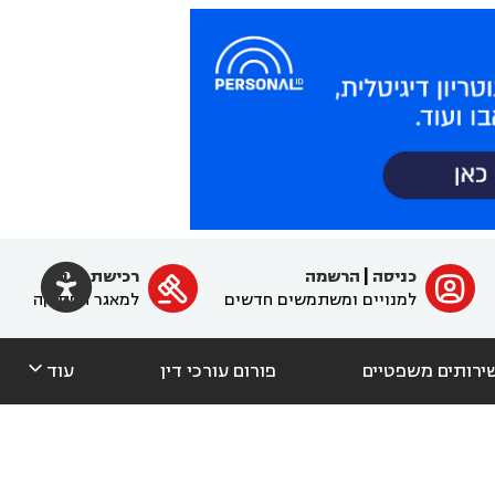

כניסה
|
הרשמה
רכישת מנוי
ﱐ

למנויים ומשתמשים חדשים
למאגר הפסיקה

ירותים משפטיים
פורום עורכי דין
עוד