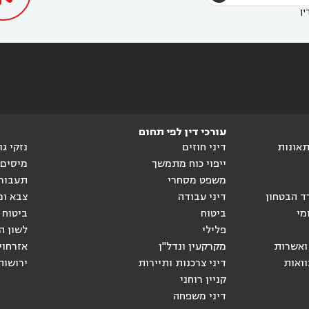
ין
עורכי דין לפי תחום
ותאונות
דיני חוזים
נזקי ג
ייפוי כוח מתמשך
מיסים
משפט מסחרי
תעבור
ד הבטחון
דיני עבודה
צבא ומ
מי
ביטוח
ביטוח 
פלילי
לשון ה
ואשרות
מקרקעין ונדל"ן
אזרחוי
וואות
דיני צרכנות ותיירות
ירושות
קניין רוחני
דיני משפחה