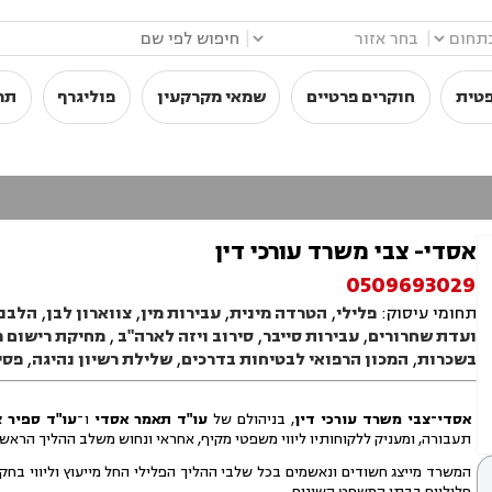
|
|
פטית
חוקרים פרטיים
שמאי מקרקעין
פוליגרף
תר
אסדי- צבי משרד עורכי דין
0509693029
תחומי עיסוק:
פלילי
,
הטרדה מינית
,
עבירות מין
,
צווארון לבן
,
הלבנת
ועדת שחרורים
,
עבירות סייבר
,
סירוב ויזה לארה"ב
,
מחיקת רישום פ
בשכרות
,
המכון הרפואי לבטיחות בדרכים
,
שלילת רשיון נהיגה
,
פסי
אסדי־צבי משרד עורכי דין
, בניהולם של
עו"ד תאמר אסדי
ו־
עו"ד ספיר צ
תעבורה, ומעניק ללקוחותיו ליווי משפטי מקיף, אחראי ונחוש משלב ההליך הראשונ
המשרד מייצג חשודים ונאשמים בכל שלבי ההליך הפלילי החל מייעוץ וליווי בחק
פליליים בבתי המשפט השונים.