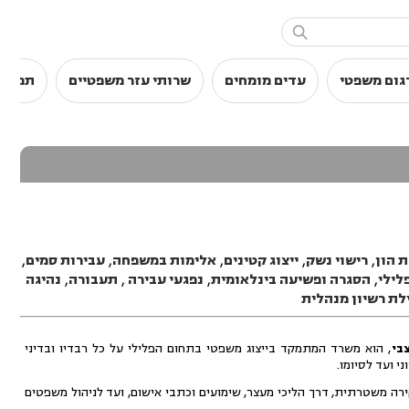

גום משפטי
עדים מומחים
שרותי עזר משפטיים
תמלול
 הון
,
רישוי נשק
,
ייצוג קטינים
,
אלימות במשפחה
,
עבירות סמים
,
לילי
,
הסגרה ופשיעה בינלאומית
,
נפגעי עבירה
,
תעבורה
,
נהיגה
לת רשיון מנהלית
בי
, הוא משרד המתמקד בייצוג משפטי בתחום הפלילי על כל רבדיו ובדיני
י ועד לסיומו.
ירה משטרתית, דרך הליכי מעצר, שימועים וכתבי אישום, ועד לניהול משפטים