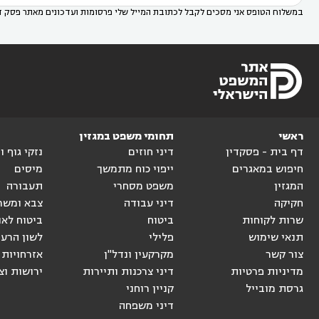
במשלוח הטופס אני מסכים לקבל לכתובת המייל שלי פרסומות ועדכונים מאתר פסק ד
ראשי
תחומי משפט במגזין
דף בית - פסקדין
דיני חוזים
נזקי גוף 
חיפוש במאגרים
ייפוי כוח מתמשך
מיסים
המגזין
משפט מסחרי
תעבורה
חקיקה
דיני עבודה
צבא ומשר
שרות לקוחות
ביטוח
ביטוח לאו
תנאי שימוש
פלילי
לשון הרע
צור קשר
מקרקעין ונדל"ן
אזרחויות 
מדיניות פרטיות
דיני צרכנות ותיירות
ירושות וצ
גרסת מובייל
קניין רוחני
דיני משפחה