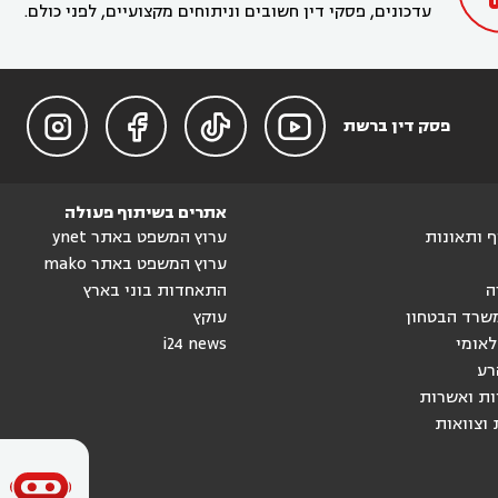
עדכונים, פסקי דין חשובים וניתוחים מקצועיים, לפני כולם.




פסק דין ברשת
אתרים בשיתוף פעולה
וף ותאונות
ערוץ המשפט באתר ynet
ערוץ המשפט באתר mako
ה
התאחדות בוני בארץ
שרד הבטחון
עוקץ
לאומי
i24 news
רע
ות ואשרות
 וצוואות