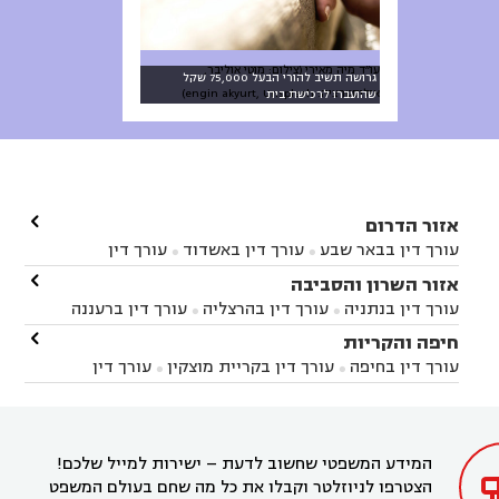
עו״ד מיה מאירי (צילום: מוטי אוליבר,
גרושה תשיב להורי הבעל 75,000 שקל
אילוסטרציה: engin akyurt, Unsplash)
שהועברו לרכישת בית

אזור הדרום
עורך דין בבאר שבע
עורך דין באשדוד
עורך דין


באשקלון
עורך דין בבאר טוביה
עורך דין בגן יבנה

אזור השרון והסביבה



עורך דין בניר הבנים
עורך דין בערד
עורך דין בקיבוץ


עורך דין בנתניה
עורך דין בהרצליה
עורך דין ברעננה


זיקים
עורך דין בנתיבות
עורך דין בקרית מלאכי



עורך דין בחדרה
עורך דין בכפר סבא
עורך דין בהוד

חיפה והקריות



השרון
עורך דין באבן יהודה
עורך דין בבנימינה



עורך דין בחיפה
עורך דין בקריית מוצקין
עורך דין


עורך דין בחריש
עורך דין בקיסריה
עורך דין בקדימה


בקרית מוצקין
עורך דין בקריית אתא
עורך דין


עורך דין ברמת השרון
עורך דין בתל מונד



בקריית חיים
עורך דין בקרית ביאליק
עורך דין


בחדרה

המידע המשפטי שחשוב לדעת – ישירות למייל שלכם!
הצטרפו לניוזלטר וקבלו את כל מה שחם בעולם המשפט