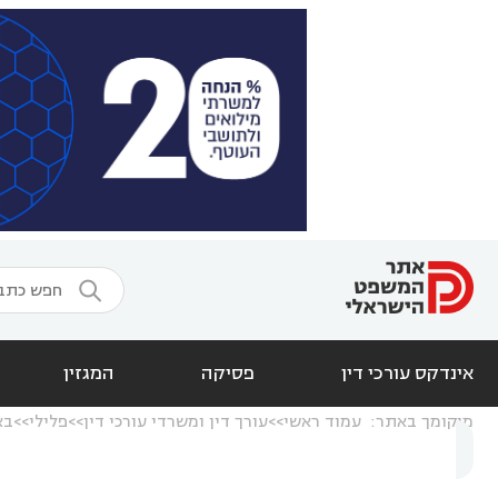

אינדקס עורכי דין
פסיקה
המגזין
מיקומך באתר:
עמוד ראשי
עורך דין ומשרדי עורכי דין
פלילי
בא