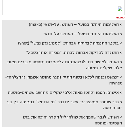
כתבות
האלימות הייתה בפועל – העונש: על-תנאי (mako)
האלימות הייתה בפועל – העונש: על-תנאי
בת 12 התנגדה לבדיקת אבהות: "למנוע נזק נפשי" (ynet)
התנגדה לבדיקת אבהות לבתה: "מכירה אותו כסבא"
העונש לאישה בת 69 שהתחזתה לצעירות וסחטה מגברים מאות
אלפי שקלים-פוסטה
״כמעט נכנסה לכלא ובסוף התיק נסגר מחוסר אשמה, זו הצלחה״-
mynet
אישום: חטפו וסחטו מאות אלפי שקלים מתושב שטחים-פוסטה
גבר שוחרר ממעצר עד אשר יתברר "מי התחיל" בתקיפה בין בני
זוג-פוסטה
העונש לגבר שהפך את שולחן ליל הסדר והיכה את בתו
הקטינה-פוסטה