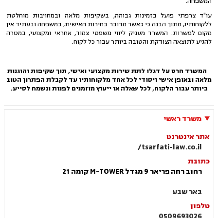
המשפחה.
עו"ד צרפתי פועל בזמינות גבוהה, בשקיפות מלאה ובמחויבות מוחלטת
ללקוחותיו, מתוך הבנה כי כאשר מדובר בחירות האישית, במשפחה ובעתיד אין
מקום לפשרות. המשרד מעניק ליווי משפטי צמוד, אחראי ומקצועי, במטרה
להגיע לתוצאה הצודקת והטובה ביותר עבור כל לקוח.
המשרד חרט על דגלו לתת שירות מקצועי ואישי, תוך שקיפות והוגנות
מלאה ובאופן אישי ויסודי לכל אחד מלקוחותיו עד לקבלת הפתרון הטוב
ביותר עבור הלקוח, לכל שאלה או ייעוץ מוזמנים לפנות ונשמח לסייע.
משרד ראשי
אתר אינטרנט
tsarfati-law.co.il/
כתובת
רחוב רחה פריאר 9 מגדל M-TOWER קומה 21
באר שבע
טלפון
0509693026