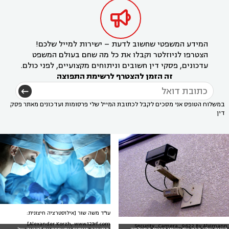

המידע המשפטי שחשוב לדעת – ישירות למייל שלכם!
הצטרפו לניוזלטר וקבלו את כל מה שחם בעולם המשפט
עדכונים, פסקי דין חשובים וניתוחים מקצועיים, לפני כולם.
זה הזמן להצטרף לרשימת התפוצה
במשלוח הטופס אני מסכים לקבל לכתובת המייל שלי פרסומות ועדכונים מאתר פסק
דין
עו"ד משה שור [אילוסטרציה חיצונית:
Alexander Korzh, www.123rf.com]
Security_Camera_9622 By Alvimann,