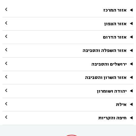

אזור המרכז

אזור הצפון

אזור הדרום

אזור השפלה והסביבה

ירושלים והסביבה

אזור השרון והסביבה

יהודה ושומרון

אילת

חיפה והקריות