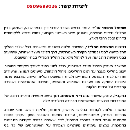
ליצירת קשר:
0509693026
שמואל צרפתי עו"ד
עומד בראש משרד עורכי דין בבאר שבע, העוסק בדין
הפלילי ובדיני משפחה, ומעניק ייצוג משפטי מקצועי, נחוש ורגיש ללקוחותיו
בדרום ובכל רחבי הארץ.
בתחום
המשפט הפלילי
, המשרד מלווה חשודים ונאשמים בכל שלבי ההליך
החל מייעוץ לפני ובמהלך חקירה משטרתית, דרך הליכי מעצר ושחרור, שימועים
בפני רשויות התביעה, ועד לניהול מלא של ההליך הפלילי בבתי המשפט.
המשרד מעניק טיפול מיידי בעצורים, כולל ליווי צמוד לאורך תקופת המעצר,
ייצוג בהליכי מעצר עד תום ההליכים, ניהול הוכחות, טיעונים לעונש, ערעורים
ועררים לבתי המשפט המחוזיים ולבית המשפט העליון. הייצוג מתבצע מתוך
היכרות עמוקה עם מערכת האכיפה והמשפט, חשיבה אסטרטגית ושמירה
קפדנית על זכויות הלקוח.
במקביל, עוסק המשרד גם
בדיני משפחה
, תוך גישה אנושית וראייה רחבה של
המורכבות הרגשית והמשפטית הכרוכה בהליכים אלה.
המשרד מלווה לקוחות בהליכי גירושין, מזונות, חלוקת רכוש, זמני שהות,
אחריות הורית, אפוטרופסות, עריכת צוואות והסכמי ממון. עקרון טובת
הקטינים עומד תמיד במרכז הטיפול, לצד שאיפה ברורה לקידום פתרונות
בהסכמה, צמצום עימותים מיותרים ושמירה על האינטרסים של כל בני