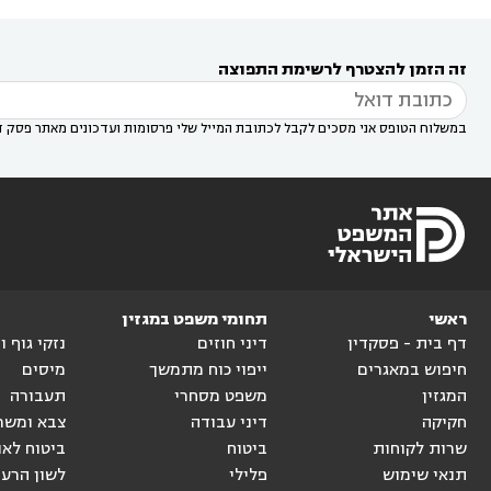
דין באזור
עורך דין בגן יבנה
עורך דין בעמק חפר



עורך דין במודיעין מכבים רעות
עורך דין במודיעין

רעות
עורך דין בסביון
עורך דין ברמת השרון
עורך



זה הזמן להצטרף לרשימת התפוצה
דין בשוהם

במשלוח הטופס אני מסכים לקבל לכתובת המייל שלי פרסומות ועדכונים מאתר פסק ד
ראשי
תחומי משפט במגזין
דף בית - פסקדין
דיני חוזים
נזקי גוף 
חיפוש במאגרים
ייפוי כוח מתמשך
מיסים
המגזין
משפט מסחרי
תעבורה
חקיקה
דיני עבודה
צבא ומשר
שרות לקוחות
ביטוח
ביטוח לאו
תנאי שימוש
פלילי
לשון הרע