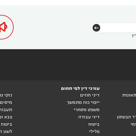
הגטאות
עורך דין בקיסריה
עורך דין בטבריה
עורך



דין בכפר ראמה
עורך דין באור עקיבא



ין
עורכי דין לפי תחום
ותאונות
דיני חוזים
נזקי ג
ייפוי כוח מתמשך
מיסים
משפט מסחרי
תעבור
ד הבטחון
דיני עבודה
צבא ומ
מי
ביטוח
ביטוח 
פלילי
לשון ה