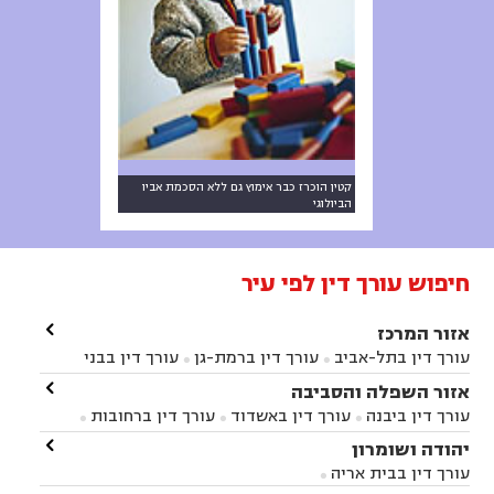
קטין הוכרז כבר אימוץ גם ללא הסכמת אביו
הביולוגי
חיפוש עורך דין לפי עיר

אזור המרכז
עורך דין בתל-אביב
עורך דין ברמת-גן
עורך דין בבני


ברק
עורך דין בפתח תקווה
עורך דין בראשון לציון

אזור השפלה והסביבה



עורך דין ברחובות
עורך דין בנס ציונה
עורך דין


עורך דין ביבנה
עורך דין באשדוד
עורך דין ברחובות



במודיעין
עורך דין בהרצליה
עורך דין בחולון
עורך



עורך דין בראשון לציון
עורך דין במודיעין
עורך דין

יהודה ושומרון


דין בקרית אונו
עורך דין ברמלה
עורך דין בקריית


בבאר יעקב
עורך דין בגדרה
עורך דין בכפר רות



אונו
עורך דין בבת ים
עורך דין בגבעת שמואל
עורך
עורך דין בבית אריה



