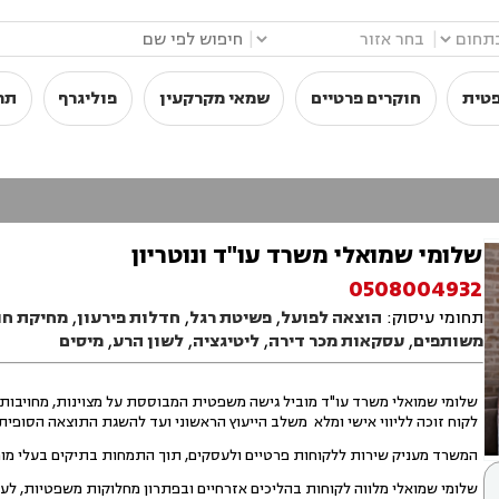
|
|
פטית
חוקרים פרטיים
שמאי מקרקעין
פוליגרף
תר
שלומי שמואלי משרד עו"ד ונוטריון
0508004932
תחומי עיסוק:
הוצאה לפועל
,
פשיטת רגל
,
חדלות פירעון
,
מחיקת חו
משותפים
,
עסקאות מכר דירה
,
ליטיגציה
,
לשון הרע
,
מיסים
שלומי שמואלי משרד עו"ד מוביל גישה משפטית המבוססת על מצוינות, מחויבות ו
לקוח זוכה לליווי אישי ומלא משלב הייעוץ הראשוני ועד להשגת התוצאה הסופית.
המשרד מעניק שירות ללקוחות פרטיים ולעסקים, תוך התמחות בתיקים בעלי מור
שלומי שמואלי מלווה לקוחות בהליכים אזרחיים ובפתרון מחלוקות משפטיות, לעי