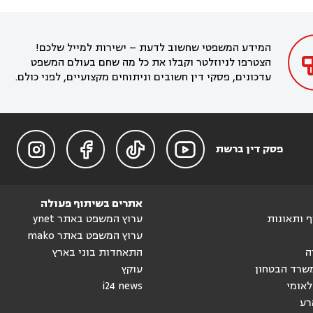
בקרית מוצקין
עורך דין בקריית אתא
עורך דין


עורך דין ברמת השרון
עורך דין בתל מונד



בקריית חיים
עורך דין בקרית ביאליק
עורך דין


בחדרה

המידע המשפטי שחשוב לדעת – ישירות למייל שלכם!
הצטרפו לניוזלטר וקבלו את כל מה שחם בעולם המשפט
עדכונים, פסקי דין חשובים וניתוחים מקצועיים, לפני כולם.




פסק דין ברשת
אתרים בשיתוף פעולה
וף ותאונות
ערוץ המשפט באתר ynet
ערוץ המשפט באתר mako
ה
התאחדות בוני בארץ
שרד הבטחון
עוקץ
לאומי
i24 news
רע