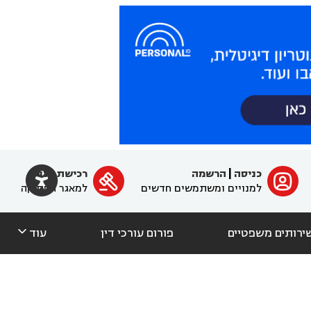

כניסה
|
הרשמה
רכישת מנוי
ﱐ

למנויים ומשתמשים חדשים
למאגר הפסיקה

ירותים משפטיים
פורום עורכי דין
עוד