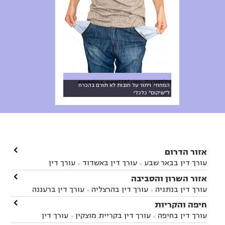
אילוסטרציה: alexkalina, www.123rf.com
המחוזי: ויתור על חובות לא תורם בהכרח
ל״שיקום״ כלכלי

אזור הדרום
עורך דין בבאר שבע
עורך דין באשדוד
עורך דין


באשקלון
עורך דין בבאר טוביה
עורך דין בגן יבנה

אזור השרון והסביבה



עורך דין בניר הבנים
עורך דין בערד
עורך דין בקיבוץ


עורך דין בנתניה
עורך דין בהרצליה
עורך דין ברעננה


זיקים
עורך דין בנתיבות
עורך דין בקרית מלאכי



עורך דין בחדרה
עורך דין בכפר סבא
עורך דין בהוד

חיפה והקריות



השרון
עורך דין באבן יהודה
עורך דין בבנימינה



עורך דין בחיפה
עורך דין בקריית מוצקין
עורך דין


עורך דין בחריש
עורך דין בקיסריה
עורך דין בקדימה

