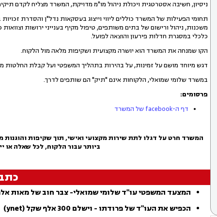
ניסיון, חשיבה אסטרטגית ויכולת ניהול מו"מ מדויקת, המשרד מצליח לקדם תיקי
תחומי הפעילות של המשרד כוללים ליווי וייצוג בעסקאות נדל"ן והסדרת זכויות
משכנות, ניהול ורישום של בתים משותפים, טיפול מקיף בענייני ירושות וצוואות כו
כלכלי במסגרת חדלות פירעון והוצאה לפועל.
הקו שמנחה את המשרד הוא יושרה מקצועית ושקיפות מלאה מול הלקוח.
דגש מיוחד מושם על זמינות, על בהירות בתהליך המשפטי ועל קבלת החלטות מש
במשרד שלומי שמואלי, הלקוחות אינם "תיק" הם שותפים לדרך.
פרסומים:
דף ה-facebook של המשרד
המשרד חרט על דגלו לתת שירות מקצועי ואישי, תוך שקיפות והוגנות מל
ביותר עבור הלקוח, לכל שאלה או יי
כתב
המצעד המשפטי עו"ד שלומי שמואלי- צבר חוב של מאות אלפי שקלים
הכפיש את העו"ד של פרודתו - וישלם 300 אלף שקל (ynet)