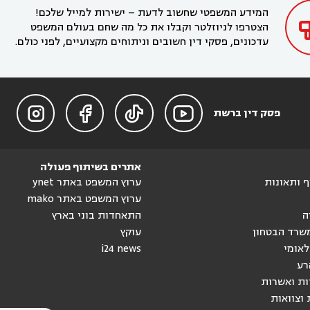
המידע המשפטי שחשוב לדעת – ישירות למייל שלכם!
הצטרפו לניוזלטר וקבלו את כל מה שחם בעולם המשפט
עדכונים, פסקי דין חשובים וניתוחים מקצועיים, לפני כולם.




פסק דין ברשת
אתרים בשיתוף פעולה
וף ותאונות
ערוץ המשפט באתר ynet
ערוץ המשפט באתר mako
ה
התאחדות בוני בארץ
שרד הבטחון
עוקץ
לאומי
i24 news
רע
ות ואשרות
 וצוואות