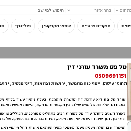
|
|
פטית
חוקרים פרטיים
שמאי מקרקעין
פוליגרף
תר
טל פס משרד עורכי דין
0509691151
תחומי עיסוק:
ייפוי כוח מתמשך
,
ירושות וצוואות
,
דיני פנסיה
,
ידועי
עו״ד טל פס
היא עורכת דין ומגשרת מוסמכת, בעלת ניסיון עשיר בליווי משפט
בעבודתה שליחות של ממש שילוב בין מקצועיות מדויקת, רגישות אנושית ואמונה 
לאורך השנים ליוותה עו״ד פס לקוחות רבים בתהליכים מורכבים, הכוללים צוואות ו
ונזקי גוף, תוך שימת דגש על שקיפות מלאה, זמינות גבוהה והבנה עמוקה של צרכ
המשרד שבניהולה מעניק מענה משפטי מקיף ומותאם אישית החל מייעוץ ראשוני