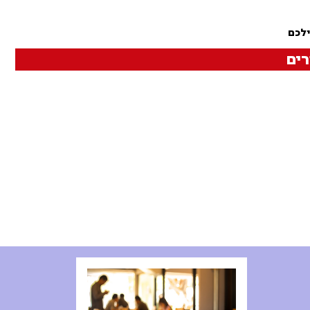
ילכם
ים