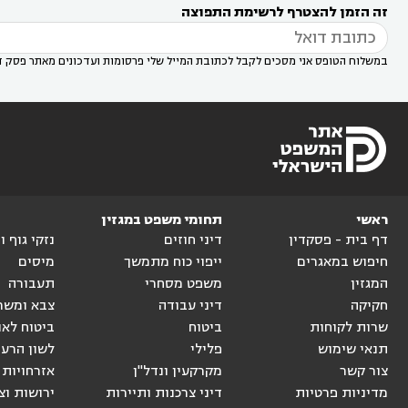
זה הזמן להצטרף לרשימת התפוצה
דין בשוהם

במשלוח הטופס אני מסכים לקבל לכתובת המייל שלי פרסומות ועדכונים מאתר פסק ד
ראשי
תחומי משפט במגזין
דף בית - פסקדין
דיני חוזים
נזקי גוף 
חיפוש במאגרים
ייפוי כוח מתמשך
מיסים
המגזין
משפט מסחרי
תעבורה
חקיקה
דיני עבודה
צבא ומשר
שרות לקוחות
ביטוח
ביטוח לאו
תנאי שימוש
פלילי
לשון הרע
צור קשר
מקרקעין ונדל"ן
אזרחויות 
מדיניות פרטיות
דיני צרכנות ותיירות
ירושות וצ