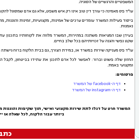
המשפטיים והרגשיים של הסוגיה.
עו״ד פס מאמינה כי עורך דין טוב אינו רק איש משפט, אלא גם אדם שמסוגל להקשי
ביסוד פעילות המשרד עומדים ערכים של אמינות, מקצועיות, זמינות והוגנות, מ
נאמנות.
בעידן שבו המציאות משתנה במהירות, המשרד מלווה את לקוחותיו בתכנון עת
שקט נפשי והגנה על זכויותיהם בכל שלב בחיים.
עו״ד פס מעניקה שירות במשרד או, במידת הצורך, גם בבית הלקוח ברוח גישתה
החזון שלה פשוט וברור: לאפשר לכל אדם לתכנן את עתידו בביטחון, לקבל החל
ומקצועי באמת.
פרסומים:
דף ה-facebook של המשרד
דף ה-instagram של המשרד
המשרד חרט על דגלו לתת שירות מקצועי ואישי, תוך שקיפות והוגנות מל
ביותר עבור הלקוח, לכל שאלה או יי
כתב