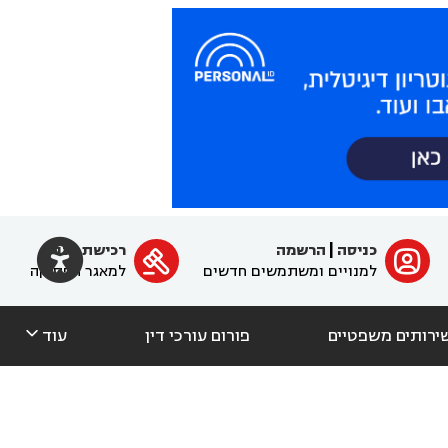

כניסה
|
הרשמה
רכישת מנוי
ﱐ

למנויים ומשתמשים חדשים
למאגר הפסיקה

ירותים משפטיים
פורום עורכי דין
עוד