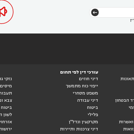

ין
עורכי דין לפי תחום
ותאונות
דיני חוזים
נזקי ג
ייפוי כוח מתמשך
מיסים
משפט מסחרי
תעבור
ד הבטחון
דיני עבודה
צבא ומ
מי
ביטוח
ביטוח 
פלילי
לשון ה
ואשרות
מקרקעין ונדל"ן
אזרחוי
וואות
דיני צרכנות ותיירות
ירושות