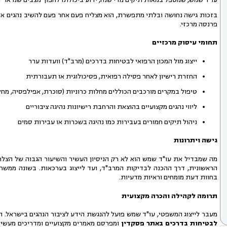
בזכות גישה נחושה ובלתי מתפשרת, הוא מצליח פעם אחר פעם להשיב נהגים אל הכ
פרנסה מרכזי.
תחומי עיסוק מרכזיים
ייצוג מול המכון הרפואי לבטיחות בדרכים (מרב"ד) וועדות ערר
החזרת רישיון לאחר פסילה רפואית, פסיכולוגית או תעבורתית
טיפול במקרים מורכבים הכוללים מחלות כרוניות (סוכרת, אפילפסיה, מח
ליווי נהגים מקצועיים בהוצאת והרחבת רישיונות נהיגה ציבוריים
ניהול תיקים חמורים בעבירות כמו נהיגה בשכרות או עבירות סמים
גישה ויתרונות
מה שמבדיל את עו"ד שמש הוא לא רק הניסיון העשיר והשיעור הגבוה של הצלח
הראשונית, דרך ההכנה לבדיקות המרב"ד, ועד לייצוג בערכאות. בשונה ממש
בחוות דעת מומחים וראיות מדעיות.
תרומה לקהילה והכרה מקצועית
מעבר לייצוג המשפטי, עו"ד שמש פועל להנגשת הידע לציבור הנהגים בישראל.
לבטיחות בדרכים באתר פסקדין
ומפרסם מאמרים מקצועיים ומדריכים מעשיים