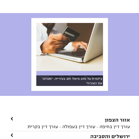
אילוסטרציה: rupixen.com, Unsplash
ביקורת על נוהג פיצול חוב בעירייה: ״מטרטר
את האזרח״

אזור הצפון
עורך דין בחיפה
עורך דין בעפולה
עורך דין בקרית


אתא
עורך דין בנהריה
עורך דין בראש פינה
עורך דין

ירושלים והסביבה


