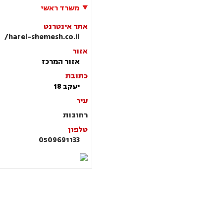
משרד ראשי
אתר אינטרנט
harel-shemesh.co.il/
אזור
אזור המרכז
כתובת
יעקב 18
עיר
רחובות
טלפון
0509691133