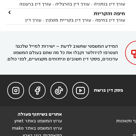
עורך דין בניר הבנים
עורך דין בערד
עורך דין בקיבוץ


עורך דין בנתניה
עורך דין בהרצליה
עורך דין ברעננה


זיקים
עורך דין בנתיבות
עורך דין בקרית מלאכי



עורך דין בחדרה
עורך דין בכפר סבא
עורך דין בהוד

חיפה והקריות



השרון
עורך דין באבן יהודה
עורך דין בבנימינה



עורך דין בחיפה
עורך דין בקריית מוצקין
עורך דין


עורך דין בחריש
עורך דין בקיסריה
עורך דין בקדימה


בקרית מוצקין
עורך דין בקריית אתא
עורך דין


עורך דין ברמת השרון
עורך דין בתל מונד



בקריית חיים
עורך דין בקרית ביאליק
עורך דין


בחדרה

המידע המשפטי שחשוב לדעת – ישירות למייל שלכם!
הצטרפו לניוזלטר וקבלו את כל מה שחם בעולם המשפט
עדכונים, פסקי דין חשובים וניתוחים מקצועיים, לפני כולם.




פסק דין ברשת
אתרים בשיתוף פעולה
וף ותאונות
ערוץ המשפט באתר ynet
ערוץ המשפט באתר mako
ה
התאחדות בוני בארץ