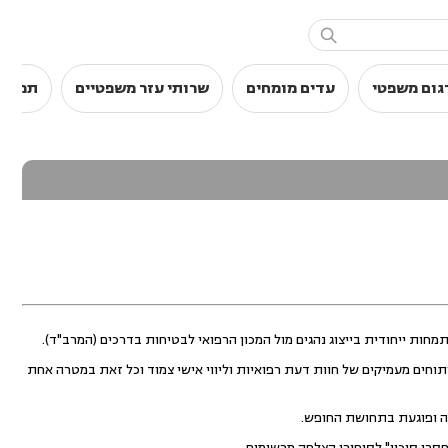

גום משפטי
עדים מומחים
שרותי עזר משפטיים
תמלול
חות ייחודית בייצוג נהגים מול המכון הרפואי לבטיחות בדרכים (המרב"ד).
וחים מעמיקים של חוות דעת רפואיות וליווי אישי צמוד וכל זאת במטרה אחת
רה ופוגעת בתחושת החופש.
סרי סיכוי" לסיפורי הצלחה מרשימים.