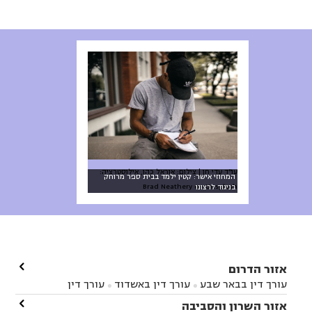
עו"ד עדי חן | צילום: אוראל כהן, אילוסטרציה:
המחוזי אישר: קטין ילמד בבית ספר מרוחק
Brad Neathery on Unsplash
בניגוד לרצונו

אזור הדרום
עורך דין בבאר שבע
עורך דין באשדוד
עורך דין


באשקלון
עורך דין בבאר טוביה
עורך דין בגן יבנה

אזור השרון והסביבה


