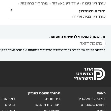
עורך דין ברחובות
עורך דין בנס ציונה
עורך דין


עורך דין ביבנה
עורך דין באשדוד
עורך דין ברחובות



במודיעין
עורך דין בהרצליה
עורך דין בחולון
עורך



עורך דין בראשון לציון
עורך דין במודיעין
עורך דין

יהודה ושומרון


דין בקרית אונו
עורך דין ברמלה
עורך דין בקריית


בבאר יעקב
עורך דין בגדרה
עורך דין בכפר רות



אונו
עורך דין בבת ים
עורך דין בגבעת שמואל
עורך
עורך דין בבית אריה




דין באזור
עורך דין בגן יבנה
עורך דין בעמק חפר



עורך דין במודיעין מכבים רעות
עורך דין במודיעין

רעות
עורך דין בסביון
עורך דין ברמת השרון
עורך



זה הזמן להצטרף לרשימת התפוצה
דין בשוהם

במשלוח הטופס אני מסכים לקבל לכתובת המייל שלי פרסומות ועדכונים מאתר פסק ד
ראשי
תחומי משפט במגזין
דף בית - פסקדין
דיני חוזים
נזקי גוף 
חיפוש במאגרים
ייפוי כוח מתמשך
מיסים
המגזין
משפט מסחרי
תעבורה