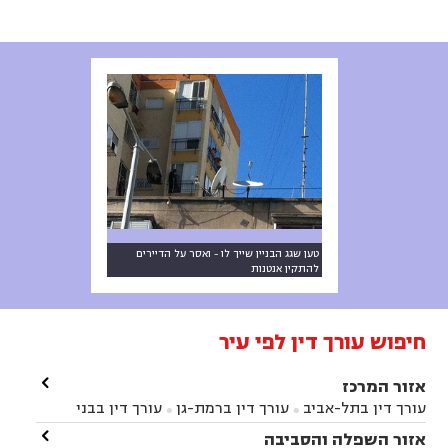
טען שגג הבניין שייך לו - ואסר על הדיירים
להתקין אנטנות
חיפוש עורך דין לפי עיר

אזור המרכז
עורך דין בתל-אביב
עורך דין ברמת-גן
עורך דין בבני


ברק
עורך דין בפתח תקווה
עורך דין בראשון לציון

אזור השפלה והסביבה


