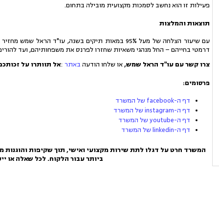
פעילות זו הוא נחשב לסמכות מקצועית מובילה בתחום.
תוצאות והמלצות
עם שיעור הצלחה של מעל 95% במאות תיקים בשנה, עו"ד ה
דרמטי בחייהם – החל מנהגי משאיות שחזרו לפרנס את משפחותיהם, ועד להורים
צרו קשר עם עו"ד הראל שמש,
או שלחו הודעה
באתר
:
אל תוותרו על זכותכם
פרסומים:
דף ה-facebook של המשרד
דף ה-instagram של המשרד
דף ה-youtube של המשרד
דף ה-linkedin של המשרד
המשרד חרט על דגלו לתת שירות מקצועי ואישי, תוך שקיפות והוגנות מל
ביותר עבור הלקוח. לכל שאלה או ייע