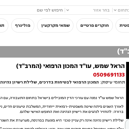
|
|
פטית
חוקרים פרטיים
שמאי מקרקעין
פוליגרף
תר
"ד)
הראל שמש, עו"ד המכון הרפואי (המרב"ד)
0509691133
תחומי עיסוק:
המכון הרפואי לבטיחות בדרכים
,
שלילת רשיון נהיגה
הראל שמש עו"ד נמנה עם עורכי הדין המובילים בישראל בתחום התעבורה, עם התמ
לאורך השנים פיתח שיטה משפטית-רפואית ייחודית, המשלבת טיעונים חדים, נית
ברורה: להחזיר לנהגים את רישיון הנהיגה ואת החופש האישי שלהם.
שלילת רישיון נהיגה אינה רק עניין טכני היא פוגעת בפרנסה, מערערת את השג
עו"ד שמש, שמטפל במאות תיקים מדי שנה, ידוע ביכולתו להפוך מצבים שנראו "ח