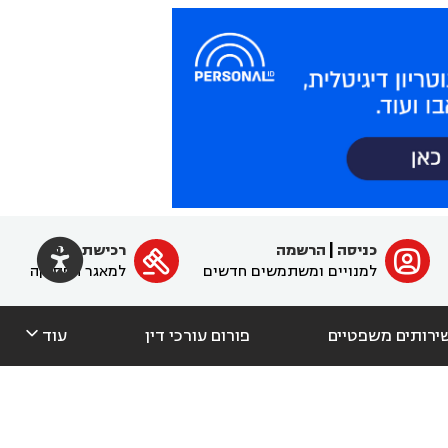

כניסה
|
הרשמה
רכישת מנוי
ﱐ

למנויים ומשתמשים חדשים
למאגר הפסיקה

ירותים משפטיים
פורום עורכי דין
עוד