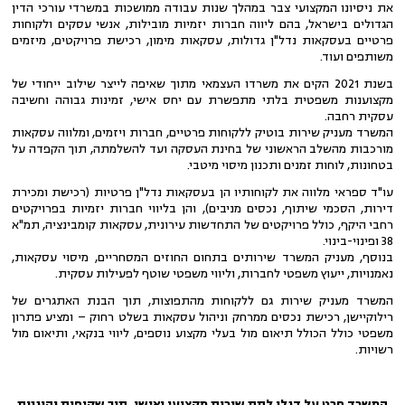
את ניסיונו המקצועי צבר במהלך שנות עבודה ממושכות במשרדי עורכי הדין
הגדולים בישראל, בהם ליווה חברות יזמיות מובילות, אנשי עסקים ולקוחות
פרטיים בעסקאות נדל"ן גדולות, עסקאות מימון, רכישת פרויקטים, מיזמים
משותפים ועוד.
בשנת 2021 הקים את משרדו העצמאי מתוך שאיפה לייצר שילוב ייחודי של
מקצוענות משפטית בלתי מתפשרת עם יחס אישי, זמינות גבוהה וחשיבה
עסקית רחבה.
המשרד מעניק שירות בוטיק ללקוחות פרטיים, חברות ויזמים, ומלווה עסקאות
מורכבות מהשלב הראשוני של בחינת העסקה ועד להשלמתה, תוך הקפדה על
בטחונות, לוחות זמנים ותכנון מיסוי מיטבי.
עו"ד ספראי מלווה את לקוחותיו הן בעסקאות נדל"ן פרטיות (רכישת ומכירת
דירות, הסכמי שיתוף, נכסים מניבים), והן בליווי חברות יזמיות בפרויקטים
רחבי היקף, כולל פרויקטים של התחדשות עירונית, עסקאות קומבינציה, תמ"א
38 ופינוי-בינוי.
בנוסף, מעניק המשרד שירותים בתחום החוזים המסחריים, מיסוי עסקאות,
נאמנויות, ייעוץ משפטי לחברות, וליווי משפטי שוטף לפעילות עסקית.
המשרד מעניק שירות גם ללקוחות מהתפוצות, תוך הבנת האתגרים של
רילוקיישן, רכישת נכסים ממרחק וניהול עסקאות בשלט רחוק – ומציע פתרון
משפטי כולל הכולל תיאום מול בעלי מקצוע נוספים, ליווי בנקאי, ותיאום מול
רשויות.
המשרד חרט על דגלו לתת שירות מקצועי ואישי, תוך שקיפות והוגנות