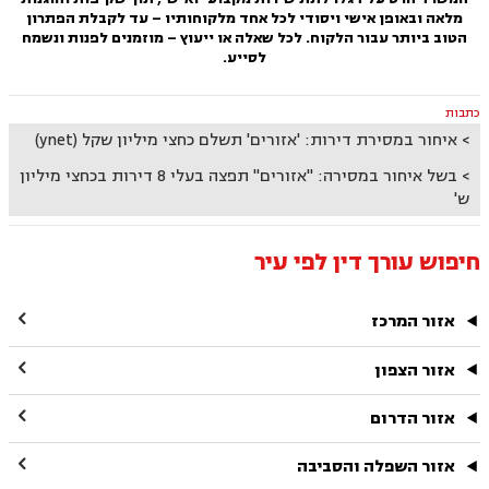
מלאה ובאופן אישי ויסודי לכל אחד מלקוחותיו – עד לקבלת הפתרון
הטוב ביותר עבור הלקוח. לכל שאלה או ייעוץ – מוזמנים לפנות ונשמח
לסייע.
כתבות
איחור במסירת דירות: 'אזורים' תשלם כחצי מיליון שקל (ynet)
בשל איחור במסירה: "אזורים" תפצה בעלי 8 דירות בכחצי מיליון
ש'
חיפוש עורך דין לפי עיר

אזור המרכז

אזור הצפון

אזור הדרום

אזור השפלה והסביבה