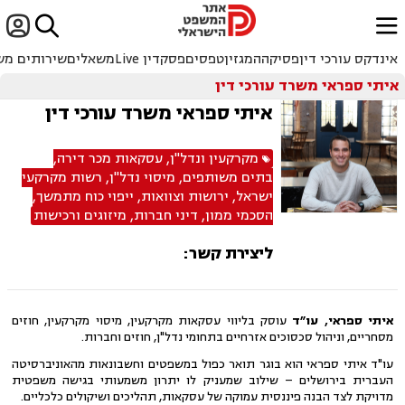


ﱐ
אינדקס עורכי דין
פסיקה
המגזין
טפסים
פסקדין Live
משאלים
שירותים מש
איתי ספראי משרד עורכי דין
איתי ספראי משרד עורכי דין
מקרקעין ונדל"ן
,
עסקאות מכר דירה
,
בתים משותפים
,
מיסוי נדל"ן
,
רשות מקרקעי
ישראל
,
ירושות וצוואות
,
ייפוי כוח מתמשך
,
הסכמי ממון
,
דיני חברות
,
מיזוגים ורכישות
ליצירת קשר:
איתי ספראי, עו״ד
עוסק בליווי עסקאות מקרקעין, מיסוי מקרקעין, חוזים
מסחריים, וניהול סכסוכים אזרחיים בתחומי נדל"ן, חוזים וחברות.
עו"ד איתי ספראי הוא בוגר תואר כפול במשפטים וחשבונאות מהאוניברסיטה
העברית בירושלים – שילוב שמעניק לו יתרון משמעותי בגישה משפטית
מדויקת לצד הבנה פיננסית עמוקה של עסקאות, תהליכים ושיקולים כלכליים.