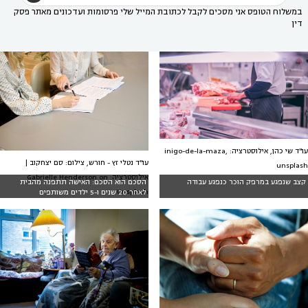
במשלוח הטופס אני מסכים לקבל לכתובת המייל שלי פרסומות ועדכונים מאתר פסק
דין
עו"ד שי כהן, אילוסטרציה: inigo-de-la-maza,
עו"ד נטלי זץ - חורש, צילום: סם יצחקוב |
unsplash
אילוסטרציה: Gabrielle Henderson on
קצב שנפגע במרפק הוכר כנפגע עבודה
הסכם הוא הסכם: האישה תתפנה מהבית
Unsplash
לאחר 20 שנים ו-5 ילדים משותפים