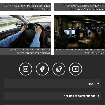
עו"ד אפרת יוסים (אילוסטרציה: National
עו"ד יוסי ברקוביץ | אילוסטרציה: Centre for
חרף ייפוי כוח מתמשך: ביהמ"ש מינה
הבן שנושל בצוואה טען: "אמא בכלל לא ידעה
Ageing Better on Unsplash
Cancer Institute on Unsplash).
אפוטרופוס חיצוני לקשישה
עברית"
14 שעות ביום מתחת לאדמה: משוחררת 8200
הורשעה הנהגת שעניינה הוביל לפסיקה
אילוסטרציה AI
הוכרה כנכת צה"ל
העקרונית בדבר אמינות הינשוף




ראשי
תחומי משפט במגזין