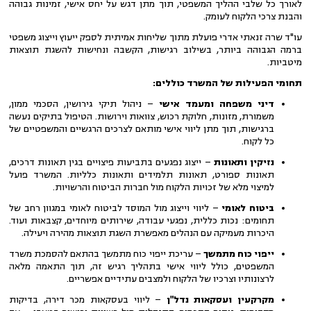
לאורך כל שלבי ההליך המשפטי, תוך מתן דגש על יחס אישי, זמינות גבוהה
והבנת צרכי הלקוח לעומק.
עו"ד שרה זנאתי אדרי פועלת מתוך שליחות אמיתית לספק ייעוץ וייצוג משפטי
ברמה הגבוהה ביותר, בשילוב רגישות, הקשבה ונחישות להשגת תוצאות
מיטביות.
תחומי הפעילות של המשרד כוללים:
דיני משפחה ומעמד אישי
– ניהול תיקי גירושין, הסכמי ממון,
משמורת, מזונות, חלוקת רכוש, צוואות וירושות. הטיפול בתיקים נעשה
ברגישות, תוך מתן ליווי אישי מותאם לצרכים הרגשיים והמשפטיים של
כל לקוח.
נזיקין ותאונות
– ייצוג נפגעים בתביעות פיצויים בגין תאונות דרכים,
תאונות ספורט, תאונות תלמידים ותאונות כלליות. המשרד פועל
למיצוי מלא של זכויות הלקוח מול חברות הביטוח והרשויות.
ביטוח לאומי
– ליווי וייצוג מול המוסד לביטוח לאומי במגוון רחב של
תחומים: נכות כללית, נפגעי עבודה, שירותים מיוחדים, קצבאות ועוד.
היכרות מעמיקה עם הנהלים מאפשרת השגת תוצאות מהירה ויעילה.
ייפוי כוח מתמשך
– עריכת ייפוי כוח מתמשך בהתאם להסמכת משרד
המשפטים, כולל ליווי אישי בתהליך רגיש זה, תוך התאמה מלאה
לרצונותיו וצרכיו של הלקוח ולמצבים עתידיים אפשריים.
מקרקעין ועסקאות נדל"ן
– ליווי בעסקאות מכר דירה, בדיקות