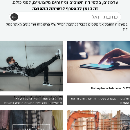
עדכונים, פסקי דין חשובים וניתוחים מקצועיים, לפני כולם.
זה הזמן להצטרף לרשימת התפוצה
במשלוח הטופס אני מסכים לקבל לכתובת המייל שלי פרסומות ועדכונים מאתר פסק
דין
צילום: Dollarphotoclub.com
אילוסטרציה: Eugene Chystiakov on
סלקום התקשרה בעסקה מזויפת, ותפצה את
מנהל בית ספר החליק וטופל רק לאחר
Unsplash
הקורבן
שבועיים – ובכל זאת התאונה הוכרה כתאונת
עבודה