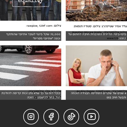
צילום: rawpixe, 123rf com
עו"ד אמיר שטיינהרץ. צילום: סטודיו תומאס.
צילום אילוסטרציה: Bogdan Mircea Hoda,
פינוי-בינוי: הדיירת הסרבנית חויבה לחתום על
70,000 שקל פיצוי לעובד אתיופי שהותקף
www.123rf.com
החוזה
וכונה "אתיופי מסריח"
עו"ד דוד גולן, אילוסטרציה:
אילוסטרציה: Andriy Popov, 123rtf.com
4 שנים של שקרים הסתיימו: הבגידה הוכחה
קיבל דוח על כך שלא נתן זכות קדימה להולכת
eugenesergeev,123RF
והבעל חויב בגט
רגל, בחר להישפט – וזוכה



