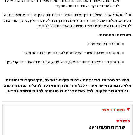
מקדימות, ניסוח הסכמים, התנהלות מול רשויות ורישום בטאבו – עד
להשלמת העסקה בצורה בטוחה וחוקית.
עו"ד זנאתי אדרי משלבת בין ניסיון מעשי רב בתחום לבין שירות אנושי, בגובה
העיניים, ומלווה את לקוחותיה מתחילת הדרך ועד לסיום ההליך, מתוך מחויבות
לתוצאה והבנה אמיתית של החשיבות האישית של כל תיק.
תעודות והסמכות:
עורכת דין מוסמכת
מוסמכת מטעם משרד המשפטים לעריכת ייפוי כוח מתמשך
ניסיון רב בייצוג בתחום הנזיקין, המשפחה, הביטוח הלאומי והמקרקעין
המשרד חרט על דגלו לתת שירות מקצועי ואישי, תוך שקיפות והוגנות
מלאה ובאופן אישי ויסודי לכל אחד מלקוחותיו עד לקבלת הפתרון הטוב
ביותר עבור הלקוח. לכל שאלה או ייעוץ מוזמנים לפנות ונשמח לסייע.
משרד ראשי
כתובת
שדרות הגעתון 29