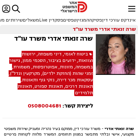


ﱐ
אינדקס עורכי דין
פסיקה
המגזין
טפסים
פסקדין Live
משאלים
שירותים מש
שרה זנאתי אדרי משרד עו"ד
שרה זנאתי אדרי משרד עו"ד
ביטוח לאומי
,
דיני משפחה
,
ירושות
וצוואות
,
ידועים בציבור
,
הסכמי ממון
,
גישור
במשפחה
,
מזונות
,
אפוטרופסות
,
משמורת
,
זמני שהות (החזקת ילדים)
,
מקרקעין ונדל"ן
,
עסקאות מכר דירה
,
נזקי גוף ותאונות
,
תאונות דרכים
,
תאונות ספורט
,
תאונות
תלמידים
ליצירת קשר:
0508004681
שרה זנאתי אדרי
- משרד עורכי דין, ממוקם בעיר נהריה ומעניק שירות משפטי
מקצועי, אישי ובלתי מתפשר במגוון תחומים. המשרד מלווה לקוחות פרטיים