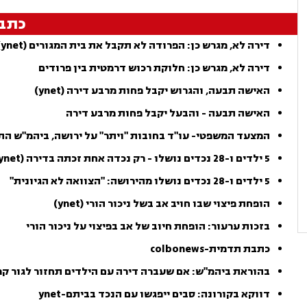
כתב
דירה לא, מגרש כן: הפרודה לא תקבל את בית המגורים (ynet)
דירה לא, מגרש כן: חלוקת רכוש דרמטית בין פרודים
האישה תבעה, והגרוש יקבל פחות מרבע דירה (ynet)
האישה תבעה - והבעל יקבל פחות מרבע דירה
המצעד המשפטי- עו"ד בחובות "ויתר" על ירושה, ביהמ"ש ה
5 ילדים ו-28 נכדים נושלו - רק נכדה אחת זכתה בדירה (ynet)
5 ילדים ו-28 נכדים נושלו מהירושה: "הצוואה לא הגיונית"
הופחת פיצוי שבו חויב אב בשל ניכור הורי (ynet)
בזכות ערעור: הופחת חיוב של אב בפיצוי על ניכור הורי
כתבת תדמית-colbonews
בהוראת ביהמ"ש: אם שעברה דירה עם הילדים תחזור לגור קרוב 
דווקא בקורונה: סבים ייפגשו עם הנכד בביתם-ynet