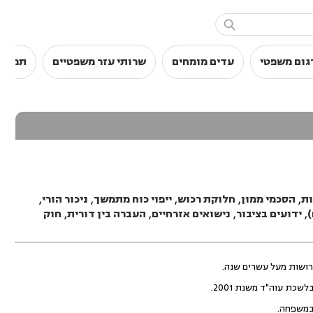

גום משפטי
עדים מומחים
שרותי עזר משפטיים
תמלול
ות
,
הסכמי ממון
,
חלוקת רכוש
,
ייפוי כוח מתמשך
,
ניכור הורי
,
)
,
ידועים בציבור
,
נישואים אזרחיים
,
העברה בין דורית
,
חוק
רושות מעל עשרים שנה.
כת עוה"ד משנת 2001.
במשפחה.