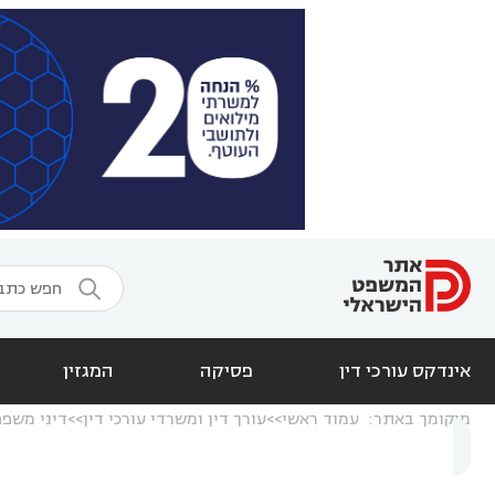

אינדקס עורכי דין
פסיקה
המגזין
מיקומך באתר:
עמוד ראשי
עורך דין ומשרדי עורכי דין
דיני משפ