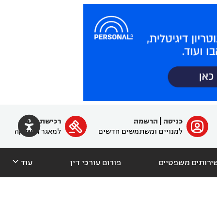

כניסה
|
הרשמה
רכישת מנוי
ﱐ

למנויים ומשתמשים חדשים
למאגר הפסיקה

ירותים משפטיים
פורום עורכי דין
עוד