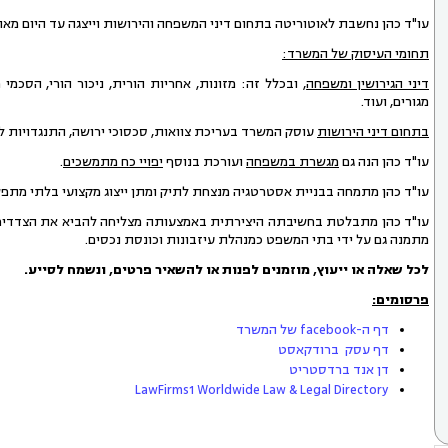
עו"ד כהן נחשבת לאוטוריטה בתחום דיני המשפחה והירושות וייצגה עד היום מאו
תחומי העיסוק של המשרד:
דיני הגירושין ומשפחה
, ובכלל זה: מזונות, אחריות הורית, ניכור הורי, הסכמי
מגורים, ועוד.
בתחום דיני הירושות
עוסק המשרד בעריכת צוואות, סכסוכי ירושה, התנגדויות לצו
עו"ד כהן הנה גם
מגשרת במשפחה
ועורכת בנוסף
יפויי כח מתמשכים
.
עו"ד כהן מתמחה בבניית אסטרטגיה מנצחת לתיק ומתן ייצוג מקצועי בלתי מתפשר
עו"ד כהן מתבלטת בחשיבתה היצירתית באמצעותה מצליחה להביא את הצדדים לה
מתמנה גם על ידי בתי המשפט כמנהלת ע
לכל שאלה או ייעוץ, מוזמנים לפנות או להשאיר פרטים, ונשמח לסייע
.
פרסומים
:
דף ה-facebook של המשרד
דף עסק ברודקאסט
דן אנד ברדסטריט
LawFirms1 Worldwide Law & Legal Directory