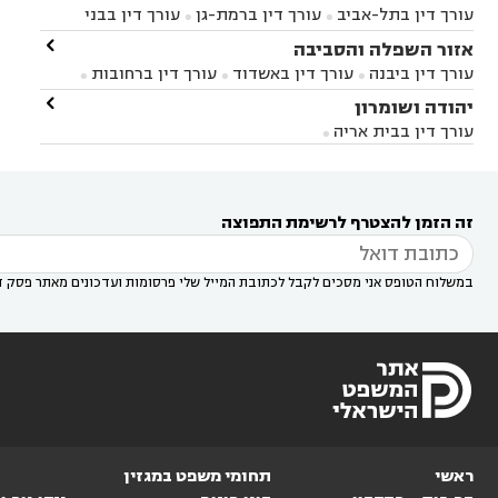
עורך דין בתל-אביב
עורך דין ברמת-גן
עורך דין בבני


ברק
עורך דין בפתח תקווה
עורך דין בראשון לציון

אזור השפלה והסביבה



עורך דין ברחובות
עורך דין בנס ציונה
עורך דין


עורך דין ביבנה
עורך דין באשדוד
עורך דין ברחובות



במודיעין
עורך דין בהרצליה
עורך דין בחולון
עורך



עורך דין בראשון לציון
עורך דין במודיעין
עורך דין

יהודה ושומרון


דין בקרית אונו
עורך דין ברמלה
עורך דין בקריית


בבאר יעקב
עורך דין בגדרה
עורך דין בכפר רות



אונו
עורך דין בבת ים
עורך דין בגבעת שמואל
עורך
עורך דין בבית אריה




דין באזור
עורך דין בגן יבנה
עורך דין בעמק חפר



עורך דין במודיעין מכבים רעות
עורך דין במודיעין

רעות
עורך דין בסביון
עורך דין ברמת השרון
עורך



זה הזמן להצטרף לרשימת התפוצה
דין בשוהם

במשלוח הטופס אני מסכים לקבל לכתובת המייל שלי פרסומות ועדכונים מאתר פסק ד
ראשי
תחומי משפט במגזין