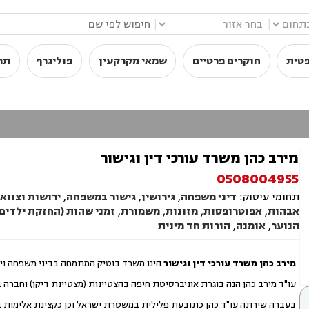
|
|
פטית
חוקרים פרטיים
שמאי מקרקעין
פוליגרף
תר
מירב כהן משרד עורכי דין וגישור
0508004955
תחומי עיסוק:
דיני משפחה
,
גירושין
,
גישור במשפחה
,
ירושות וצווא
אבהות
,
אפוטרופסות
,
מזונות
,
משמורת
,
זמני שהות (החזקת ילדים
הנוער
,
אומנה
,
הורות חד מינית
מירב כהן משרד עורכי דין וגישור
הינו משרד בוטיק המתמחה בדיני משפחה וי
עו"ד מירב כהן הנה בוגרת אוניברסיטת חיפה בהצטיינות (מצטיינת דיקן) וחברה בלש
בעברה שירתה עו"ד כהן כתובעת פלילית במשטרת ישראל וכן כקצינת אלימות 