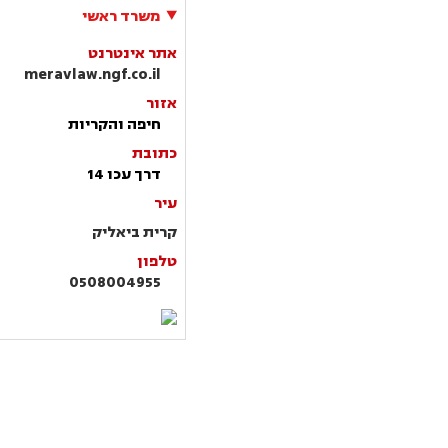
משרד ראשי
אתר אינטרנט
meravlaw.ngf.co.il
אזור
חיפה והקריות
כתובת
דרך עכו 14
עיר
קרית ביאליק
טלפון
0508004955