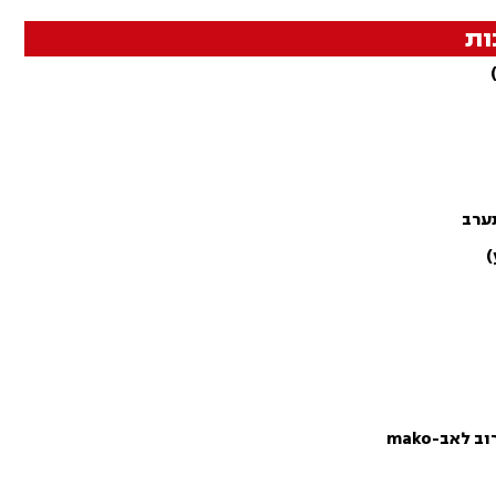
ות
תערב
לאב-mako