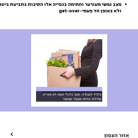
מצב נפשי מעורער וחתימה בכפייה אלו הסיבות בתביעת ביטול
ולא באופן חד פעמי-get-over
אילוסטרציה חיצונית: Vadim Guzhva rf123
ביה"ד לעבודה: מצב כלכלי קשה לא מצדיק
שלילת זכויות מעובד שפוטר

אזור הצפון