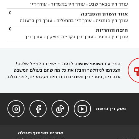
עורך דין בבאר שבע
עורך דין באשדוד
עורך דין


באשקלון
עורך דין בבאר טוביה
עורך דין בגן יבנה

אזור השרון והסביבה



עורך דין בניר הבנים
עורך דין בערד
עורך דין בקיבוץ


עורך דין בנתניה
עורך דין בהרצליה
עורך דין ברעננה


זיקים
עורך דין בנתיבות
עורך דין בקרית מלאכי



עורך דין בחדרה
עורך דין בכפר סבא
עורך דין בהוד

חיפה והקריות



השרון
עורך דין באבן יהודה
עורך דין בבנימינה



עורך דין בחיפה
עורך דין בקריית מוצקין
עורך דין


עורך דין בחריש
עורך דין בקיסריה
עורך דין בקדימה


בקרית מוצקין
עורך דין בקריית אתא
עורך דין


עורך דין ברמת השרון
עורך דין בתל מונד



בקריית חיים
עורך דין בקרית ביאליק
עורך דין


בחדרה

המידע המשפטי שחשוב לדעת – ישירות למייל שלכם!
הצטרפו לניוזלטר וקבלו את כל מה שחם בעולם המשפט
עדכונים, פסקי דין חשובים וניתוחים מקצועיים, לפני כולם.




פסק דין ברשת
אתרים בשיתוף פעולה