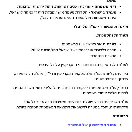
מושכר
דיני משפחה -
עריכת ואכיפת צוואות, ניהול ירושות ועזבונות
מעמד בישראל -
הסדרת מעמד אישי, קבלת היתרי כניסה לישראל,
איחוד משפחות מול משרד הפנים ועתירות לבג"ץ
מייסדת המשרד - עו"ד טלי פלג
תעודות והסמכות:
בוגרת תואר ראשון LL.B במשפטים
חברה בלשכת עורכי הדין של ישראל החל משנת 2002
מגשרת מוסמכת
לעו"ד פלג ניסיון רב בתחום דיני המקרקעין על כל היבטיו.
בין היתר, ליוותה עו"ד פלג עסקאות מקרקעין ונדל"ן, וניהלה הליכי פירוק
שיתוף בנכסים שונים.
בנוסף, עו"ד פלג מסייעת ללקוחות רבים בניהול הליכים מול משרד הפנים,
לרבות הליכי איחוד משפחות.
עו"ד פלג ידועה כמי שפועלת בנחישות ומסירות רבה עבור כל אחד
מלקוחותיה, והכל במטרה להשיג את התוצאה המשפטית הטובה ביותר.
פרסומים:
עמוד הפייסבוק של המשרד