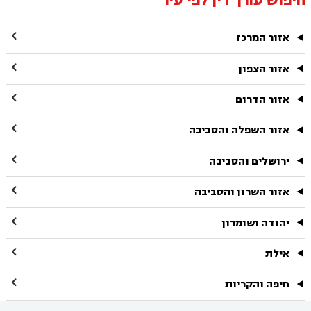
חיפוש עורך דין לפי עיר

אזור המרכז

אזור הצפון

אזור הדרום

אזור השפלה והסביבה

ירושלים והסביבה

אזור השרון והסביבה

יהודה ושומרון

אילת

חיפה והקריות