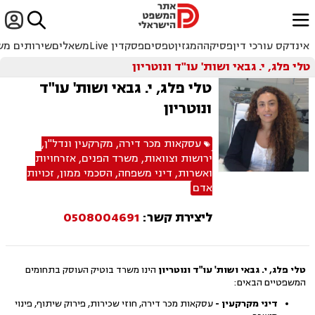


ﱐ
אינדקס עורכי דין
פסיקה
המגזין
טפסים
פסקדין Live
משאלים
שירותים מש
טלי פלג, י. גבאי ושות' עו"ד ונוטריון
טלי פלג, י. גבאי ושות' עו"ד
ונוטריון
עסקאות מכר דירה
,
מקרקעין ונדל"ן
,
ירושות וצוואות
,
משרד הפנים
,
אזרחויות
ואשרות
,
דיני משפחה
,
הסכמי ממון
,
זכויות
אדם
ליצירת קשר:
0508004691
טלי פלג, י. גבאי ושות' עו"ד ונוטריון
הינו משרד בוטיק העוסק בתחומים
המשפטיים הבאים:
דיני מקרקעין -
עסקאות מכר דירה, חוזי שכירות, פירוק שיתוף, פינוי