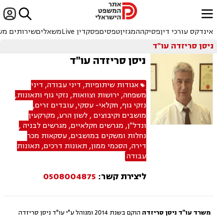


ﱐ
אינדקס עורכי דין
פסיקה
המגזין
טפסים
פסקדין Live
משאלים
שירותים מש
ניסן סריזדה עו"ד
ניסן סריזדה עו"ד
אגודות שיתופיות
,
דיני עבודה
,
דיני
משפחה
,
ירושות וצוואות
,
נזקי גוף ותאונות
,
נזקי גוף
,
חקלאי- עסקי
,
עובדים זרים
,
מושבים וקיבוצים
,
לשון הרע
,
מקרקעין
ונדל"ן
,
מגרשים חקלאיים
,
מגרשים לבניה
,
נחלות ומשקים במושבים
,
עסקאות מכר
דירה
,
הסכמי ממון
,
תאונות דרכים
,
תאונות
עבודה
ליצירת קשר:
0508004875
משרד עו"ד ניסן סריזדה
הוקם בשנת 2014 ומנוהל ע"י עו"ד ניסן סריזדה