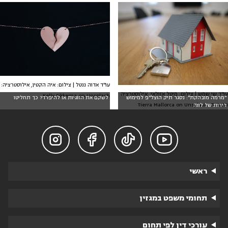
עו"ד אדוה ננטל | צילום: איה הקטין, אילוסטרציה:
עו"ד שי שמש | צילום: מיטל אזולאי. אילוסטרציה
Kelly Sikkema on Unsplash
"מרמה מובהקת": נסגר תיק הוצל"פ למימוש
לשקם את הזוגיות או להיפרד? כך תחליטו
חיצונית: Tierra Mallorca on Unsplash
דירות של לווה




ראשי
תחומי משפט במגזין
עורכי דין לפי תחום