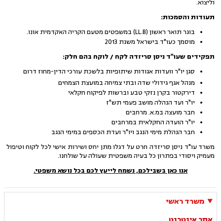
וליצוא.
תעודות והסמכות:
בוגר תואר ראשון (LL.B) במשפטים מטעם הקריה האקדמית אונו.
מוסמך כעו"ד בישראל משנת 2013
תפקידים שעו"ד ניסן סריזדה לקח / לוקח בהם חלק:
סגן יו"ר וועדות אגודות שיתופיות בלשכת עורכי הדין-מחוז דרום
מנהל אגף גידולי שדה ובתי צמיחה במועצת הצמחים
דירקטור בקרן נזקי טבע וברשות לפיקוח חקלאי
יו"ר ועד הנהלה מושב פעמי תש"ז
חבר מועצה במ.א. מרחבים
יו"ר הועדה החקלאית במרחבים
חבר הנהלת מימי הנגב ויו"ר ועדת הכספים במימי הנגב
משרד עו"ד ניסן סריזדה חרט על דגלו מתן יחס ושירות אישי לכל לקוח וטיפול
מעמיק ויסודי בפתרון כל בעיה משפטית שעולה על שולחנו.
אנו כאן בשבילכם, נשמח לייעץ לכם בכל נושא משפטי.
משרד ראשי
אתר אינטרנט