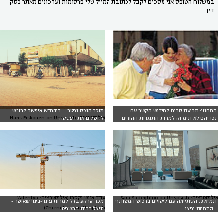
במשלוח הטופס אני מסכים לקבל לכתובת המייל שלי פרסומות ועדכונים מאתר פסק
דין
המחוזי: תביעת סבים לחידוש הקשר עם
מוכר הנכס נפטר – ביהמ"ש איפשר לרוכש
אילוסטרציה: Hans Eiskonen on Unsplash
נכדיהם לא תימחק למרות התנגדות ההורים
להשלים את העסקה
אילוסטרציה: Sara Sadeghloo on Unsplash
עו"ד אנוש וקסמן (אילוסטרציה: Valentyn
תמ"א 38 הסתיימה עם ליקויים ברכוש המשותף
מכר קרקע בזול למרות פינוי-בינוי שאושר -
Chernetskyi on Unsplash).
- היזמיות יפצו
וניצל בבית המשפט