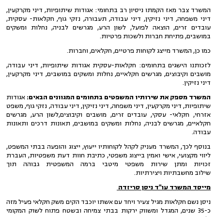
המשרד צבר מאז הקמתו ניסיון רב בתחומי: אגודות שיתופיות, דיני מקרקעין,
דיני משפחה, דיני נזיקין, דיני עבודה, תעבורה, נזקי גוף, חקלאות- עסקית,
עובדים זרים, הוצאה לפועל, לשון הרע, מגרשים לבניה, נחלות ומשקים
במושבים, פתיחת חברות ולשכות פרטיות.
כמו כן, המשרד מייצג לקוחות פרטיים, חקלאים, וחברות.
לזכותנו הישגים בתחומים: חקלאות-עסקית אגודות שיתופיות, דיני עבודה,
מושבים וקיבוצים, מגרשים חקלאיים, נחלות ומשקים במושבים, דיני מקרקעין,
דיני נזיקין.
המשרד מספק את שירותיו המשפטים בתחומים המגוונים הבאים:
אגודות
שיתופיות, דיני מקרקעין, דיני משפחה, דיני נזיקין, דיני עבודה, נזקי גוף, משפט
אזרחי, חקלאי- עסקי, עובדים זרים, מושבים וקיבוצים,לשון הרע, מגרשים
חקלאיים, מגרשים לבניה, נחלות ומשקים במושבים, תאונות דרכים ותאונות
עבודה.
בנוסף לכך, המשרד מעניק לקהל לקוחותיו ייעוץ, ייצוג והופעה בבתי המשפט,
ליווי מקצועי, אישי ואמין בייצוג משפטי, כתיבת חוות דעת משפטיות, העברת
זכויות ומתן שירות משפטי מיטבי ברמה המשפטית גבוהה תוך
שילוב מחשבתיות ויצירתיות.
מייסד המשרד עו"ד ניסן סריזדה
ניסן נשם חקלאות מגיל צעיר ויחד עם אשתו יוכבד הקים משק חקלאי פעיל מזה
כ-35 שנים, המגדל ומשווק ירקות בבתי צמיחה ובשטח פתוח לשוק המקומי