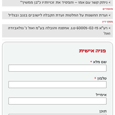
ניתק קשר עם אמו – והפסיד את זכויותיו כ״בן ממשיך״
מאמרים
ועדת ההשגות על החלטות ועדת הקבלה לישובים בנגב ובגליל
פסקי דין
רע"א 60005-02-15 ט.ג. אחסנה והובלה בע"מ ואח' נ' גולאבזדה
ואח'
פניה אישית
שם מלא
טלפון
אימייל
תוכן