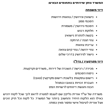
המשרד נותן שירותים בתחומים הבאים:
דיני משפחה
נישואין וגירושין / צוואות וירושות
הסכמי ממון
הסכמי גירושין / משמורת
חלוקת רכוש
בקשה להתרת נישואין
צווי הגנה / הרחקה
עריכת צוואות
צווי ירושה / צווי קיום צוואה
גישור לגירושין בדרכי שלום
דיני מקרקעין / נדל"ן
מכירה / רכישה / השכרה של דירות , משרדים וקרקעות.
ניסוח הסכמים
רישום עסקאות בלשכת רישום מקרקעין (טאבו)
העברת זכויות בטאבו ובמנהל
הכנה והגשת דיווחים לרשויות המס
משרדה של עו"ד אורית גליקין שם לעצמו למטרה לדאוג לכך שכל לקוח ירגיש
כאילו הוא הלקוח היחיד והחשוב ביותר של המשרד. כל לקוח וכל תיק זוכים
אצל אורית לטיפול אישי ומסור מאין כמותו.