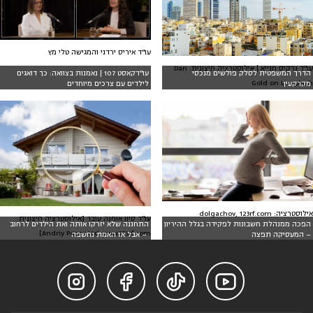
עו"ד איריס ירדני והמגישה טלי מץ
עו"ד נרקיס חנייא | אילוסטרציה חיצונית: Dan
הדרך המשפטית לסלק פולשים מנכסי
עו"דקאסט 107 | נאמנות בצוואה: כך דואגים
Gold on Unsplash
מקרקעין
לילדים עם צרכים מיוחדים
אילוסטרציה: dolgachov, 123rf.com
עו"ד סיון אוחנה עובד [אילוסטרציה חיצונית:
הפכה ממנהלת חשבונות לפקידה בגלל ההיריון
התחננה שלא יזרקו אותה ואת הילדים לרחוב
Andriy Popov Ltd www.123rf.com]
– המעסיקה תפצה
– אבל אז האמת נחשפה



