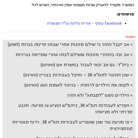
המשרד מקפיד להעניק שרות משפטי אמין ואיכותי, הנגיש לכל.
פרסומים:
facebook עסקי - אורית גליקין עו"ד ומגשרת
כתבות
אב יקבל החזר כי שילם מזונות אחרי שבתו סיימה בגרות (ynet)
אב זכה בהחזרי מזונות ששילם לבתו אחרי שסיימה בגרויות
ביה"ד: גם אב זכאי לעבוד במשרת אם (וואינט)
שכן התנגד לתמ"א 38 – וחיבל בעבודות בבניין (וואינט)
לקחה את הילדים לרוסיה - בניגוד לאמנת האג (וואינט)
הילדים נסעו "לסבתא" ולא חזרו
הפריע לעבודות תמ"א 38, ביהמ"ש הוציא צו מניעה: תובע
סדרתי ולא מציאתו
צו מניעה נגד שכן שהפריע לעבודות תמ"א 38: רדוף תאוריות
קונספירציה