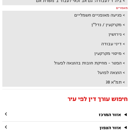
ביה"ד לעבודה: גם אב זכאי לעבוד ב"משרת אם"
מאמרים
פגיעה מאופניים חשמליים
מקרקעין / נדל"ן
גירושין
דיני עבודה
מיסוי מקרקעין
הפטר - מחיקת חובות בהוצאה לפעול
הוצאה לפועל
תמ"א 38
חיפוש עורך דין לפי עיר

אזור המרכז

אזור הצפון