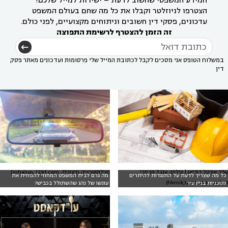
המידע המשפטי שחשוב לדעת – ישירות למייל שלכם!
הצטרפו לניוזלטר וקבלו את כל מה שחם בעולם המשפט
עדכונים, פסקי דין חשובים וניתוחים מקצועיים, לפני כולם.
זה הזמן להצטרף לרשימת התפוצה
במשלוח הטופס אני מסכים לקבל לכתובת המייל שלי פרסומות ועדכונים מאתר פסק
דין
עו"ד אורטל דודיאן | צילום: ענבל מרמרי
[אילוסטרציה חיצונית: vchalup, 123rf.com]
כל מה שצריך לדעת על התנגדות להיתרים
מה גרם לבית המשפט המחוזי להפחית את
(אילוסטרציה: fikmik,123RF)
ותוכניות בניין עיר
עונשו של נהג שהשתולל בכביש?