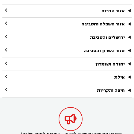

אזור הדרום

אזור השפלה והסביבה

ירושלים והסביבה

אזור השרון והסביבה

יהודה ושומרון

אילת

חיפה והקריות
