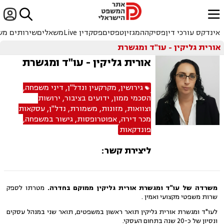


ﱐ
אינדקס עורכי דין
פסיקה
המגזין
טפסים
פסקדין Live
משאלים
שירותים מש
אורית גליקין - עו"ד ומגשרת
אורית גליקין - עו"ד ומגשרת
גירושין
,
מקרקעין ונדל"ן
,
דיני משפחה
,
הסכמי ממון
,
ידועים בציבור
,
ירושות
וצוואות
,
מזונות
,
משמורת
,
נדל"ן
,
עסקאות
מכר דירה
,
אפוטרופסות
,
גישור במשפחה
,
פונדקאות
ליצירת קשר:
משרדה של עו"ד ומגשרת אורית גליקין ממוקם בחדרה.
מטרתו לספק
שרות משפטי מקצועי ואמין .
לעו"ד ומגשרת אורית גליקין תואר ראשון במשפטים, תואר שני במנהל עסקים
ונסיון של כ-20 שנה בתחום העסקי.