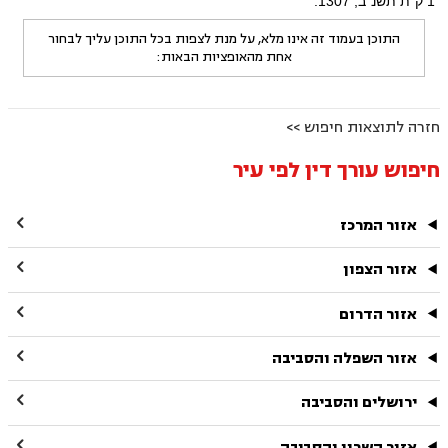
1 ק"ת תשנ"ב, 1307.
התוכן בעמוד זה אינו מלא, על מנת לצפות בכל התוכן עליך לבחור
אחת מהאופציות הבאות:
חזרה לתוצאות חיפוש >>
חיפוש עורך דין לפי עיר

אזור המרכז

אזור הצפון

אזור הדרום

אזור השפלה והסביבה

ירושלים והסביבה

אזור השרון והסביבה