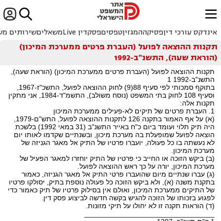


ﱐ
אינדקס עורכי דין
פסיקה
המגזין
טפסים
פסקדין Live
משאלים
שירותים מש
תקנות ההוצאה לפועל (העברת פרטים ממערכת המיכון)
(הוראת שעה), התשנ"ב-1992
תקנות ההוצאה לפועל (העברת פרטים ממערכת המיכון) (הוראת שעה),
התשנ"ב-1992 1
בתוקף סמכותי לפי סעיף 88(9) לחוק ההוצאה לפועל, התשכ"ז-1967,
וסעיף 108 לחוק בתי המשפט (נוסח משולב), התשמ"ד-1984, אני מתקין
תקנות אלה:
1. העברת פרטים של תיקים לא-פעילים ממערכת המיכון
(א) על אף האמור בתקנה 126 לתקנות ההוצאה לפועל, התש"ם-1979,
היה תיק תלוי ועומד ביום כ"ח באייר התשנ"ב (31 במאי 1992) בלשכת
הוצאה לפועל שמופעלת בה מערכת מיכון, ובשנתיים שקדמו לאותו יום
לא נעשתה בו כל פעולה, יועברו פרטיו של התיק אל מאגר הגניזה של
מערכת המיכון.
(ב) ביקש הזוכה או החייב כי פרטיו של התיק יוחזרו למאגר הפעיל של
מערכת המיכון, יורה על כך ראש ההוצאה לפועל.
(ג) עברו שנתיים מיום שהועברו פרטי התיק אל מאגר הגניזה, כאמור
בתקנת משנה (א), ולא ביקש הזוכה כל פעולה נוספת בתיק, יסולקו פרטיו
של התיקים ממערכת המיכון, ואולם אין בסילוק פרטיו של תיק כאמור כדי
לפגוע בזכותו של הזוכה להגיש בקשה חדשה לביצוע פסק דין.
(ד) הוראות תקנה זו לא יחולו על תיקי מזונות.
_________________________________