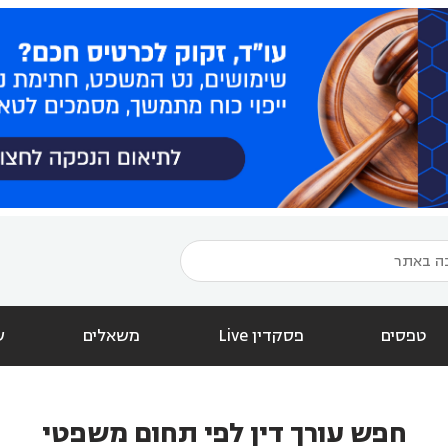
טפסים
פסקדין Live
משאלים
ש
חפש עורך דין לפי תחום משפטי