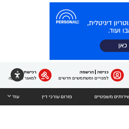

כניסה
|
הרשמה
רכישת מנוי
ﱐ

למנויים ומשתמשים חדשים
למאגר הפסיקה

ירותים משפטיים
פורום עורכי דין
עוד