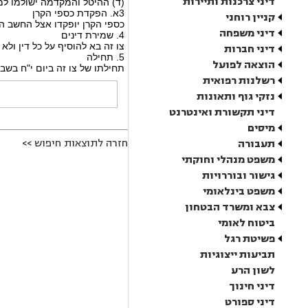
דיני צרכנות ותיירות
(ד) ההיטל והמקדמה ישולמו לממונה לפי
3א. הפקדת כספי הקרן
קניין רוחני
כספי הקרן יופקדו אצל החשב הכ
דיני משפחה
4. שמירת דינים
צו זה בא להוסיף על כל דין ולא 
דיני חברות
5. תחילה
הוצאה לפועל
תחילתו של צו זה ביום י"ח בשבט תשל"ט (15 ב
רשלנות רפואית
נזקי גוף ותאונות
דיני תקשורת ואינטרנט
מיסים
חזרה לתוצאות חיפוש >>
תעבורה
משפט מנהלי וחוקתי
גישור ובוררויות
משפט בינלאומי
צבא ומשרד הבטחון
ביטוח לאומי
פשיטת רגל
תביעות ייצוגיות
לשון הרע
דיני חינוך
דיני ספורט