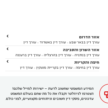

אזור הדרום
עורך דין בבאר שבע
עורך דין באשדוד
עורך דין


באשקלון
עורך דין בבאר טוביה
עורך דין בגן יבנה

אזור השרון והסביבה



עורך דין בניר הבנים
עורך דין בערד
עורך דין בקיבוץ


עורך דין בנתניה
עורך דין בהרצליה
עורך דין ברעננה


זיקים
עורך דין בנתיבות
עורך דין בקרית מלאכי



עורך דין בחדרה
עורך דין בכפר סבא
עורך דין בהוד

חיפה והקריות



השרון
עורך דין באבן יהודה
עורך דין בבנימינה



עורך דין בחיפה
עורך דין בקריית מוצקין
עורך דין


עורך דין בחריש
עורך דין בקיסריה
עורך דין בקדימה


בקרית מוצקין
עורך דין בקריית אתא
עורך דין


עורך דין ברמת השרון
עורך דין בתל מונד



בקריית חיים
עורך דין בקרית ביאליק
עורך דין


בחדרה

המידע המשפטי שחשוב לדעת – ישירות למייל שלכם!
הצטרפו לניוזלטר וקבלו את כל מה שחם בעולם המשפט
עדכונים, פסקי דין חשובים וניתוחים מקצועיים, לפני כולם.