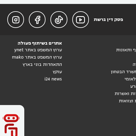




פסק דין ברשת
אתרים בשיתוף פעולה
וף ותאונות
ערוץ המשפט באתר ynet
ערוץ המשפט באתר mako
ה
התאחדות בוני בארץ
שרד הבטחון
עוקץ
לאומי
i24 news
רע
ות ואשרות
 וצוואות