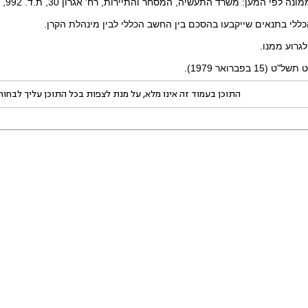
 המען: משרד התעשיה, המסחר והתיירות, רח' אגרון 30, ת.ד. 992, ירושלים.
ללי בתנאים שייקבעו בהסכם בין החשב הכללי לבין מינהלת הקרן.
לגרוע ממנו.
פברואר 1979).
התוכן בעמוד זה אינו מלא, על מנת לצפות בכל התוכן עליך לבחו