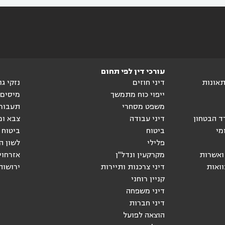
עורכי דין לפי תחום
ותאונות
דיני חוזים
נזקי ג
ייפוי כוח מתמשך
מיסים
משפט מסחרי
תעבור
ד הבטחון
דיני עבודה
צבא ומ
מי
ביטוח
ביטוח 
פלילי
לשון ה
ואשרות
מקרקעין ונדל"ן
אזרחוי
וואות
דיני צרכנות ותיירות
ירושות
קניין רוחני
דיני משפחה
דיני חברות
הוצאה לפועל