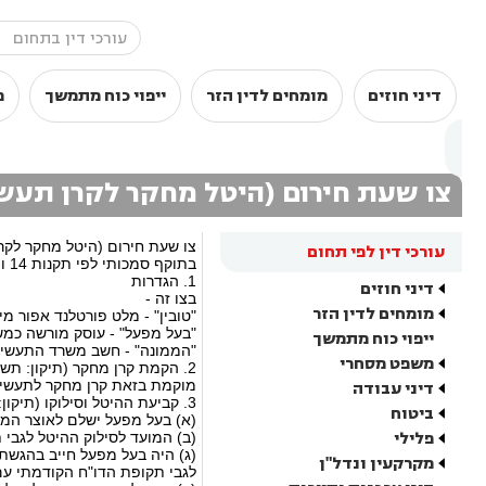
דיני חוזים
מומחים לדין הזר
ייפוי כוח מתמשך
מ
צו שעת חירום (היטל מחקר לקרן תעשיית
צו שעת חירום (היטל מחקר לקרן ת
עורכי דין לפי תחום
בתוקף סמכותי לפי תקנות 14 ו-21 לתקנות שעת חירום (תשלומי חובה) תשי"ח-1958, אני מצווה לאמור:
1. הגדרות
דיני חוזים
בצו זה -
מומחים לדין הזר
"טובין" - מלט פורטלנד אפור מיי
"בעל מפעל" - עוסק מורשה כמשמעותו בחוק מס ערך
ייפוי כוח מתמשך
"הממונה" - חשב משרד התעשיה,
משפט מסחרי
2. הקמת קרן מחקר (תיקון: תשמ"א)
מוקמת בזאת קרן מחקר לתעשיית
דיני עבודה
3. קביעת ההיטל וסילוקו (תיקון: תשמ"א, תשמ"ב, תשמ"ג, תשמ"ד)
ביטוח
(א) בעל מפעל ישלם לאוצר המדינה היטל מחקר 
פלילי
(ב) המועד לסילוק ההיטל לגבי 
מקרקעין ונדל"ן
לגבי תקופת הדו"ח הקודמתי ע