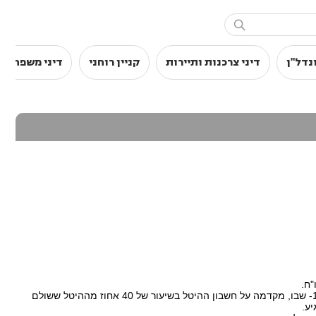

נדל"ן
דיני צרכנות ותיירות
קניין רוחני
דיני משפחה
"ח.
(ג) היה בעל מפעל חייב בהגשת דו"ח אחת לחדשיים, ישלם בכל חודש שאין עליו חובה כאמור ולא יאוחר מה15- שבו, מקדמה על חשבון ההיטל בשיעור של 40 אחוז מההיטל ששולם
ע.