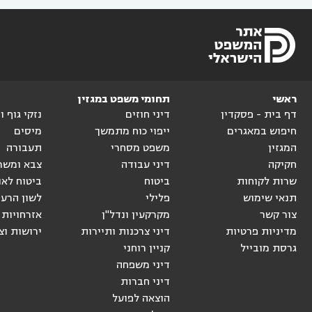
ראשי
תחומי משפט במגזין
דף בית - פסקדין
דיני חוזים
נזקי גוף 
חיפוש במאגרים
ייפוי כוח מתמשך
מיסים
המגזין
משפט מסחרי
תעבורה
חקיקה
דיני עבודה
צבא ומשר
שרות לקוחות
ביטוח
ביטוח לאו
תנאי שימוש
פלילי
לשון הרע
צור קשר
מקרקעין ונדל"ן
אזרחויות 
מדיניות פרטיות
דיני צרכנות ותיירות
ירושות וצ
גרסת מובייל
קניין רוחני
דיני משפחה
דיני חברות
הוצאה לפועל