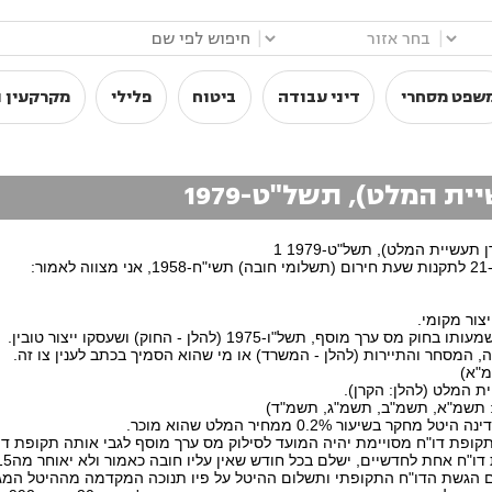
|
|
שפט מסחרי
דיני עבודה
ביטוח
פלילי
מקרקעין ו
 המלט), תשל"ט-1979
עשיית המלט), תשל"ט-1979 1
צור מקומי.
 מוסף, תשל"ו-1975 (להלן - החוק) ושעסקו ייצור טובין.
 המסחר והתיירות (להלן - המשרד) או מי שהוא הסמיך בכתב לענין צו זה.
 המלט (להלן: הקרן).
בשיעור 0.2% ממחיר המלט שהוא מוכר.
תקופת דו"ח מסויימת יהיה המועד לסילוק מס ערך מוסף לגבי אותה תקופת דו
ם הגשת הדו"ח התקופתי ותשלום ההיטל על פיו תנוכה המקדמה מההיטל המגי