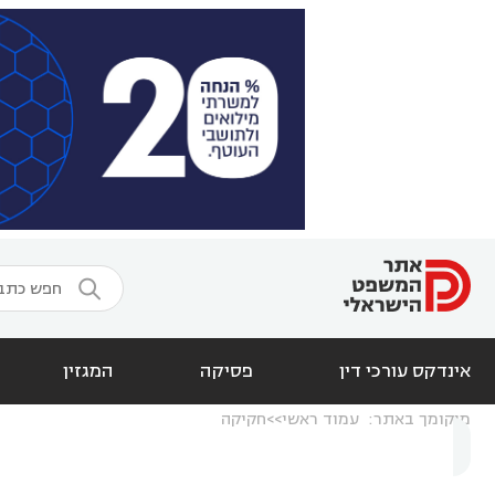

אינדקס עורכי דין
פסיקה
המגזין
מיקומך באתר:
עמוד ראשי
חקיקה