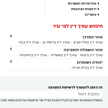
אזרחויות ואשרות
ירושות וצוואות
נוטריון
חיפוש עורך דין לפי עיר

אזור המרכז
עורך דין בתל-אביב
עורך דין ברמת-גן
עורך דין בבני


ברק
עורך דין בפתח תקווה
עורך דין בראשון לציון

אזור השפלה והסביבה



עורך דין ברחובות
עורך דין בנס ציונה
עורך דין


עורך דין ביבנה
עורך דין באשדוד
עורך דין ברחובות



במודיעין
עורך דין בהרצליה
עורך דין בחולון
עורך



עורך דין בראשון לציון
עורך דין במודיעין
עורך דין

יהודה ושומרון


דין בקרית אונו
עורך דין ברמלה
עורך דין בקריית


בבאר יעקב
עורך דין בגדרה
עורך דין בכפר רות



אונו
עורך דין בבת ים
עורך דין בגבעת שמואל
עורך
עורך דין בבית אריה




דין באזור
עורך דין בגן יבנה
עורך דין בעמק חפר



עורך דין במודיעין מכבים רעות
עורך דין במודיעין

רעות
עורך דין בסביון
עורך דין ברמת השרון
עורך



זה הזמן להצטרף לרשימת התפוצה
דין בשוהם

במשלוח הטופס אני מסכים לקבל לכתובת המייל שלי פרסומות ועדכונים מאתר פסק ד