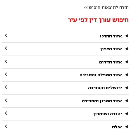
חזרה לתוצאות חיפוש >>
חיפוש עורך דין לפי עיר

אזור המרכז

אזור הצפון

אזור הדרום

אזור השפלה והסביבה

ירושלים והסביבה

אזור השרון והסביבה

יהודה ושומרון

אילת