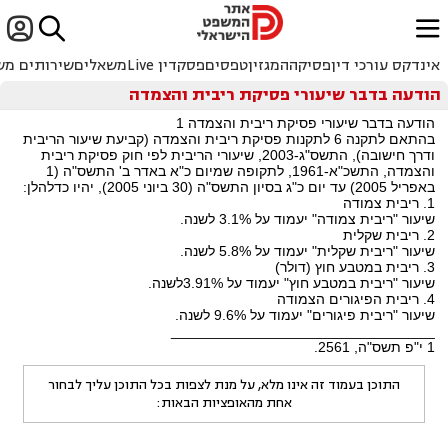


ﱐ
אינדקס עורכי דין
פסיקה
המגזין
טפסים
פסקדין Live
משאלים
שירותים מש
הודעה בדבר שיעורי פסיקת ריבית והצמדה
הודעה בדבר שיעורי פסיקת ריבית והצמדה 1
בהתאם לתקנה 6 לתקנות פסיקת ריבית והצמדה (קביעת שיעור הריבית
ודרך חישובה), התשס"ג-2003, שיעורי הריבית לפי חוק פסיקת ריבית
והצמדה, התשכ"א-1961, לתקופה שמיום כ"א באדר ב' התשס"ה (1
באפריל 2005) עד יום כ"ג בסיון התשס"ה (30 ביוני 2005), יהיו כדלהלן:
1. ריבית צמודה
שיעור "ריבית צמודה" יעמוד על 3.1% לשנה.
2. ריבית שקלית
שיעור "ריבית שקלית" יעמוד על 5.8% לשנה.
3. ריבית במטבע חוץ (דולר)
שיעור "ריבית במטבע חוץ" יעמוד על 3.91%לשנה.
4. ריבית הפיגורים הצמודה
שיעור "ריבית פיגורים" יעמוד על 9.6% לשנה.
_________________________________
1 י"פ תשס"ה, 2561.
התוכן בעמוד זה אינו מלא, על מנת לצפות בכל התוכן עליך לבחור
אחת מהאופציות הבאות: