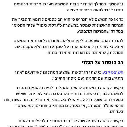
ובהמשך, במהלך הבירור בבית המשפט טען כי מרבית הכספים
ניתנו לו כהלוואה בריבית קצוצה.
כך או כך הנאשם לא הכחיש כי הוא חב כספים לרופא והסביר את
הגרסה הראשונית שמסר במשטרה כ"גרסת כיסוי" עליה הסכימו
במקרה שהפרשה תתפוצץ.
למרות זאת, השופט סולקין החליט באחרונה לזכות את הנאשם
וקבע כי לא ניתן להרשיע אותו על סמך עדותו הלא עקבית של
המתלונן, שהייתה גם העדות היחידה בתיק.
רב הנסתר על הגלוי
השופט קבע
כי שתי הגרסאות שהציג המתלונן לאירועים "אינן
מתיישבות עם ההגיון ועם ניסיון החיים".
בקשר לגרסה הראשונה שהציג המתלונן לפיה הכספים נמסרו
לנאשם לצורך רכישת דירות – השופט כתב כי לא ייתכן שאיש
במעמדו ובהשכלתו לא ביקש להציג בפניו את הדירות הנרכשות, את
פרטי עוה"ד המעורב, או מסמכים מהותיים אחרים, כפי שמסר
בעדותו.
בקשר לגרסה השנייה שהציג בדבר התוכנית להעלות הצעות
פיקטיביות, השופט קבע כי אף היא "גרסה תלושה" שכן היא ניתנה