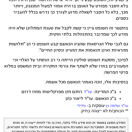
בלא הסבר מפורט על האופן בו היה אמור לפעול המנגנון, ויותר
מכך, בלא כל הסבר לשאלה מדוע לצורך כך נדרש בכלל להעביר
כספים.
בהקשר זה השופט ציין כי קשה לקבל את טענת המתלונן שלא היה
מודע לכך שמדובר בהתנהלות בלתי חוקית.
גם לגבי שלל הגרסאות שהציג הנאשם קבע השופט כי הן "תלושות
מהראיות ואינן תואמות את ההגיון ונסיון החיים".
לפיכך, מסקנת השופט סולקין הייתה כי רב הנסתר על הגלוי וכי
המעורבים בחרו שלא לשתף את גורמי החקירה ובית המשפט במלוא
פרטי הפרשה.
בנסיבות אלו, זוכה כאמור הנאשם מכל אשמה.
ב"כ המדינה:
עו"ד
רותם חזן מפרקליטות מחוז דרום
ב"כ הנאשם: עו"ד ליאור כהן
עו"ד שלמה כץ
עוסק/ת ב-
פלילי
** הכותב/ת לא ייצג/ה בתיק.
המידע המוצג במאמר זה הוא מידע כללי בלבד, ואין בו כדי להוות ייעוץ ו/ או חוות
דעת משפטית. המחבר/ת ו/או המערכת אינם נושאים באחריות כלשהי כלפי הקוראים,
ואלה נדרשים לקבל עצה מקצועית לפני כל פעולה המסתמכת על הדברים האמורים.