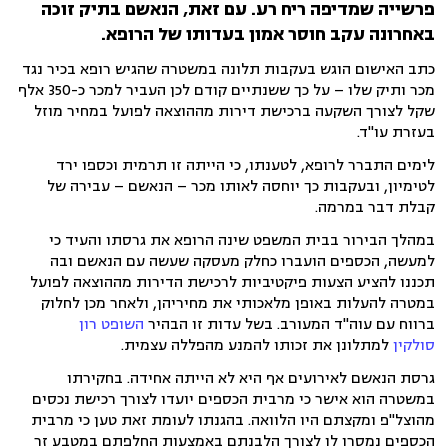
פרשייה שמדיפה ריח רע. עם זאת, הנאשם בתיק זוכה
באחרונה עקב חוסר אמון בעדותו של הרופא.
כתב האישום הוגש בעקבות תלונה במשטרה שהגיש רופא בכיר נגד
מכר ותיק שלו – על כך ששנתיים קודם לכן העביר למכר כ-350 אלף
שקל לצורך השקעה ברכישת דירות מההוצאה לפועל במחיר מוזל
בעזרת עו"ד.
לימים התברר לרופא, לטענתו, כי הייתה זו תרמית וכספו ירד
לטימיון, ובעקבות כך יוחסה לאותו מכר – הנאשם – עבירה של
קבלת דבר במרמה.
במהלך הבירור בבית המשפט שינה הרופא את גרסתו והעיד כי
למעשה, הכספים הועברו כחלק מעסקה שעשה עם הנאשם ובה
תכננו להציע הצעות פיקטיביות לרכישת הדירות מההוצאה לפועל
במטרה להעלות באופן מלאכותי את מחיריהן, ולאחר מכן לחלוק
ברווח עם עוה"ד המעורב. בשל עדות זו הבהיר
השופט רון
סולקין
למתלונן את זכותו להמנע מהפללה עצמית.
גרסת הנאשם לאירועים אף היא לא הייתה אחידה. בחקירתו
במשטרה הוא אישר כי מרבית הכספים יועדו לצורך רכישת נכסים
מהוצל"פ ומקצתם היו הלוואה. בהגנתו לעומת זאת טען כי מרבית
הכספים נמסרו לו לצורך הלבנתם באמצעות החלפתם במטבע זר