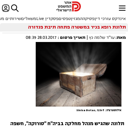


ﱐ
אינדקס עורכי דין
פסיקה
המגזין
טפסים
פסקדין Live
משאלים
שירותים מש
תלונת רופא בכיר במשטרה פתחה תיבת פנדורה
מאת:
עו"ד שלמה כץ
|
תאריך פרסום
:
28.03.2017 08:39
אילוסטרציה: Sinisa Botas, 123rf
תלונה שהגיש מנהל מחלקה בביה"ח "סורוקה", חשפה