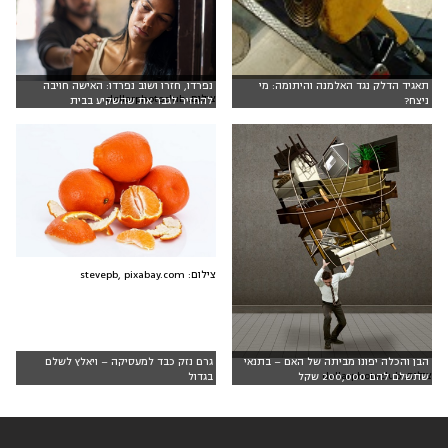
תאגיד הדלק נגד האלמנה והיתומה: מי
נפרדו, חזרו ושוב נפרדו: האישה חויבה
צילום: dollarphotoclub
ניצח?
להחזיר לגבר את שהשקיע בבית
צילום: stevepb, pixabay.com
הבן והכלה יפונו מביתה של האם – בתנאי
גרם נזק כבד למעסיקה – ויאלץ לשלם
צילום: dollarphotoclub
שתשלם להם 200,000 שקל
בגדול