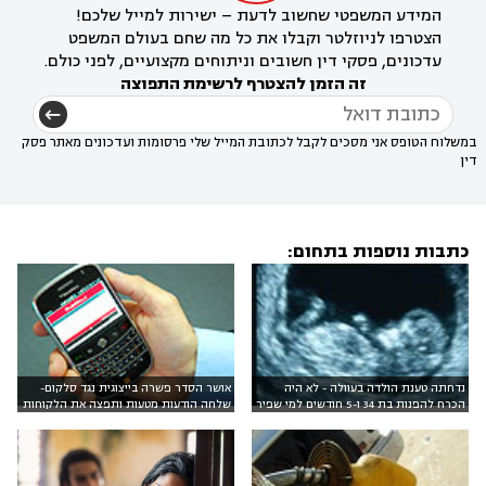
המידע המשפטי שחשוב לדעת – ישירות למייל שלכם!
הצטרפו לניוזלטר וקבלו את כל מה שחם בעולם המשפט
עדכונים, פסקי דין חשובים וניתוחים מקצועיים, לפני כולם.
זה הזמן להצטרף לרשימת התפוצה
במשלוח הטופס אני מסכים לקבל לכתובת המייל שלי פרסומות ועדכונים מאתר פסק
דין
כתבות נוספות בתחום:
נדחתה טענת הולדה בעוולה - לא היה
אושר הסדר פשרה בייצוגית נגד סלקום-
הכרח להפנות בת 34 ו-5 חודשים למי שפיר
שלחה הודעות מטעות ותפצה את הלקוחות