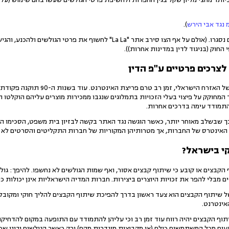
).
אכן – ניתן צו מניעה זמני והאתרים נסגרו. (אולם על אף הצו סירב
החוק (בניגוד לדין במדינות אחרות)).
רכים פרטיים ע"פ הדין
המחוקק הישראלי מכיר את נפשו 
ד המחוקק על פיצוי בעלי הזכויות בתמלוגים שנגבו ממכירות מוצרים עליהם הוקלטו 
התמודד עימה בדרכים אחרות.
ל האינטרס של החברות, אך מטרותיהן המקוריות של חברות התקליטים והסרטים לא ה
קי בישראל?
 הקבצים או קובע כי שיתוף קבצים אסור, ואף שמות הגולשים לא נחשפו. להיפך: גול
ים מבלי להפר את זכויות היוצרים ביצירות. חברות המדיה הישראליות אינן יכולות כ
של שיתוף הקבצים הוא צעד ראשון בדרך להפיכת שיתוף הקבצים להליך חוקי ומקובל 
אינטרנט.
וף הקבצים יהיה רווח עוד זמן רב וכי עליהן להתמודד עם התופעה במקום להדחיקה
עום מכל המשתמשים כולם (או מקבוצות מוגדרות מהם) ורק כאשר הגולשים יבינו שכ