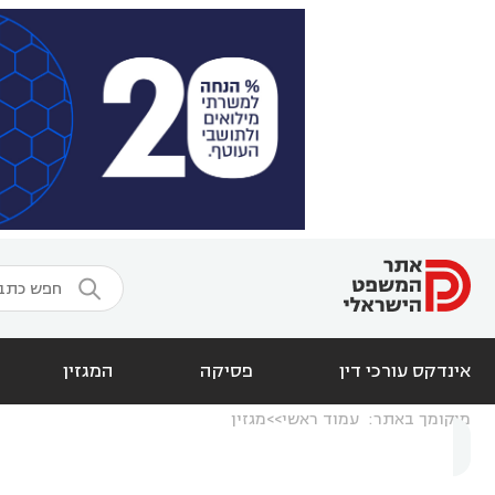

אינדקס עורכי דין
פסיקה
המגזין
מיקומך באתר:
עמוד ראשי
מגזין