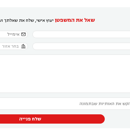
שאל את המשפטן
יעוץ אישי, שלח את שאלתך ועו


שלח פנייה