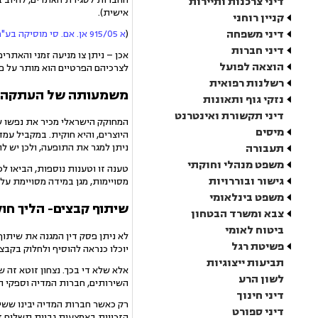
דיני צרכנות ותיירות
אישית).
קניין רוחני
דיני משפחה
(
א 915/05 אן. אם. סי מוסיקה בע"מ נגד אבי הירש
דיני חברות
הוצאה לפועל
לצרכיהם הפרטיים הוא מותר על פי 
רשלנות רפואית
משמעותה של העתקה לצ
נזקי גוף ותאונות
דיני תקשורת ואינטרנט
מיסים
היוצרים, והיא חוקית. במקביל עמ
תעבורה
ניתן למגר את התופעה, ולכן יש ל
משפט מנהלי וחוקתי
גישור ובוררויות
מסויימות, מגן במידה מסויימת ע
משפט בינלאומי
שיתוף קבצים- הליך חו
צבא ומשרד הבטחון
ביטוח לאומי
לא ניתן פסק דין המגנה את שיתוף
פשיטת רגל
יוכלו כנראה להוסיף ולחלוק בקבצ
תביעות ייצוגיות
אלא שלא די בכך. נצחון זוטא זה 
לשון הרע
השירותים, חברות המדיה וספקי ה
דיני חינוך
רק כאשר חברות המדיה יבינו ששית
דיני ספורט
הזכויות באמצעות גביית תשלום ז