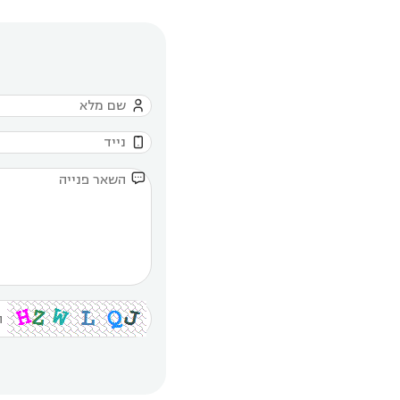


