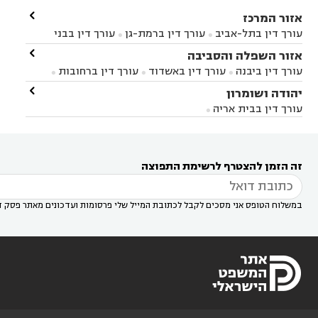

אזור המרכז
עורך דין בתל-אביב
עורך דין ברמת-גן
עורך דין בבני


ברק
עורך דין בפתח תקווה
עורך דין בראשון לציון

אזור השפלה והסביבה



עורך דין ברחובות
עורך דין בנס ציונה
עורך דין


עורך דין ביבנה
עורך דין באשדוד
עורך דין ברחובות



במודיעין
עורך דין בהרצליה
עורך דין בחולון
עורך



עורך דין בראשון לציון
עורך דין במודיעין
עורך דין

יהודה ושומרון


דין בקרית אונו
עורך דין ברמלה
עורך דין בקריית


בבאר יעקב
עורך דין בגדרה
עורך דין בכפר רות



אונו
עורך דין בבת ים
עורך דין בגבעת שמואל
עורך
עורך דין בבית אריה




דין באזור
עורך דין בגן יבנה
עורך דין בעמק חפר



עורך דין במודיעין מכבים רעות
עורך דין במודיעין

רעות
עורך דין בסביון
עורך דין ברמת השרון
עורך



זה הזמן להצטרף לרשימת התפוצה
דין בשוהם

במשלוח הטופס אני מסכים לקבל לכתובת המייל שלי פרסומות ועדכונים מאתר פסק ד