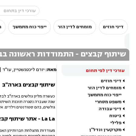
דיני חוזים
מומחים לדין הזר
ייפוי כוח מתמשך
מ
שיתוף קבצים - התמודדות ראשונה ב
מאת:
יורם ליכטנשטיין, עו"ד |
עורכי דין לפי תחום
דיני חוזים
שיתוף קבצים בארה"ב
מומחים לדין הזר
ייפוי כוח מתמשך
משפט מסחרי
גולשים, בהם סטודנטים וילדים. א
דיני עבודה
ביטוח
La La - אתר שיתוף קבצים ישראלי
פלילי
מקרקעין ונדל"ן
החברות לסגירת האתרים, לחיוב בי