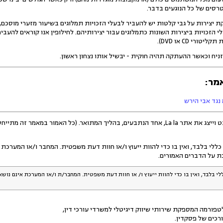
רסים של כל הנוגעים בדבר.
יצירות על גבי קלטות יש להעביר לבעלי הזכויות תמלוגים בשיעור מזערי מוסכם, כ
 הזכויות ביצירות השונות כתמלוגים עבור יצירותיהם. לחילופין אנו קוראים להעבי
רי CD או DVD).
זניח וכאשר ההעתקה תהיה חוקית - יבשיל אותו נצחון ראשון.
מר:
מאמר זה מתייחס לאותו נתבע בלבד). לפרטים ראו
כללי בלבד, ואין בו כדי להוות ייעוץ ו/או חוות דעת משפטית. המחבר ו/או המערכת
ת על הדברים האמורים.
לי בלבד, ואין בו כדי להוות ייעוץ ו/ או חוות דעת משפטית. המחבר/ת ו/או המערכת אינם נוש
פורמה המספקת שירותי שיווק דיגיטלי למשרדי עורכי דין,
רכים של פסקדין.