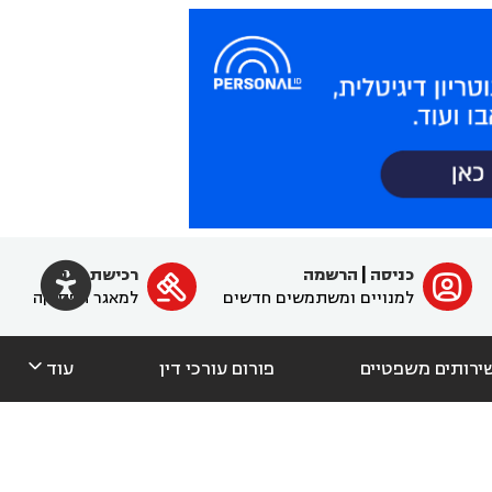

כניסה
|
הרשמה
רכישת מנוי
ﱐ

למנויים ומשתמשים חדשים
למאגר הפסיקה

ירותים משפטיים
פורום עורכי דין
עוד