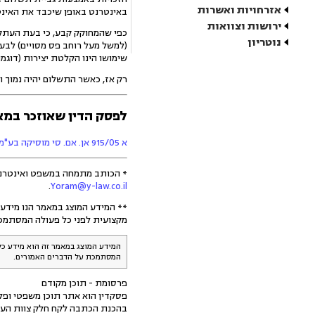
אזרחויות ואשרות
באינטרנט באופן שיכבד את האינט
ירושות וצוואות
כפי שהמחוקק קבע, כי בעת העתקת 
נוטריון
(למשל מעל רוחב פס מסויים) לבעלי
שימושו הינו הקלטת יצירות (דוגמת תקליטו
רק אז, כאשר התשלום יהיה נמוך ו
לפסק הדין שאוזכר במא
א 915/05 אן. אם. סי מוסיקה בע"מ נגד אבי הירש
* הכותב מתמחה במשפט ואינטרנט וייצג את אתר La la, אחד הנתבעים, בהליך המתואר. (כל האמור ב
.
Yoram@y-law.co.il
** המידע המוצג במאמר הנו מידע 
מקצועית לפני כל פעולה המסתמכ
המידע המוצג במאמר זה הוא מידע כל
המסתמכת על הדברים האמורים.
פרסומת - תוכן מקודם
פסקדין הוא אתר תוכן משפטי ופלט
בהכנת הכתבה לקח חלק צוות העו