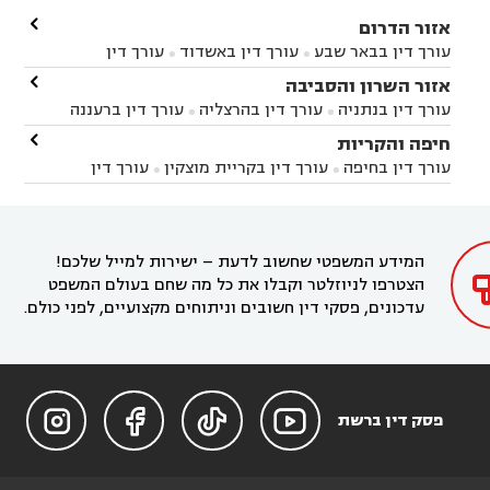

אזור הדרום
עורך דין בבאר שבע
עורך דין באשדוד
עורך דין


באשקלון
עורך דין בבאר טוביה
עורך דין בגן יבנה

אזור השרון והסביבה



עורך דין בניר הבנים
עורך דין בערד
עורך דין בקיבוץ


עורך דין בנתניה
עורך דין בהרצליה
עורך דין ברעננה


זיקים
עורך דין בנתיבות
עורך דין בקרית מלאכי



עורך דין בחדרה
עורך דין בכפר סבא
עורך דין בהוד

חיפה והקריות



השרון
עורך דין באבן יהודה
עורך דין בבנימינה



עורך דין בחיפה
עורך דין בקריית מוצקין
עורך דין


עורך דין בחריש
עורך דין בקיסריה
עורך דין בקדימה


בקרית מוצקין
עורך דין בקריית אתא
עורך דין


עורך דין ברמת השרון
עורך דין בתל מונד



בקריית חיים
עורך דין בקרית ביאליק
עורך דין


בחדרה

המידע המשפטי שחשוב לדעת – ישירות למייל שלכם!
הצטרפו לניוזלטר וקבלו את כל מה שחם בעולם המשפט
עדכונים, פסקי דין חשובים וניתוחים מקצועיים, לפני כולם.




פסק דין ברשת