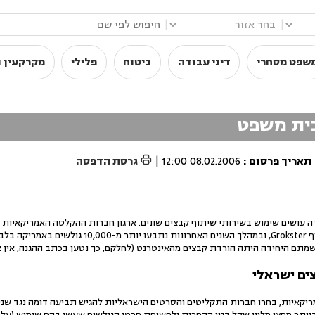
|
|
שפט מסחרי
דיני עבודה
ביטוח
פלילי
מקרקעין ו
בית משפט

תאריך פרסום
:
08.02.2006 12:00
|
גרסת הדפסה
שמתם היחידה היתה הורדת קבצים מהאינטרנט (לחלקם, כך נטען בכתב ההגנה, אין אפ
ותר מחצי מליון שקל בגין ההפרות ולחשיפת פרטי הגולשים שעשו בהם שימוש (על מ