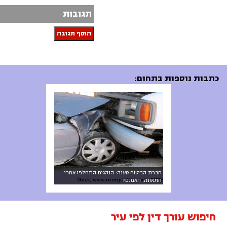
תגובות
הוסף תגובה
כתבות נוספות בתחום:
חברת הביטוח טענה: הנהגים התחלפו אחרי
צילום: Shick, www.morguefile.com
התאונה. האמנם?
חיפוש עורך דין לפי עיר