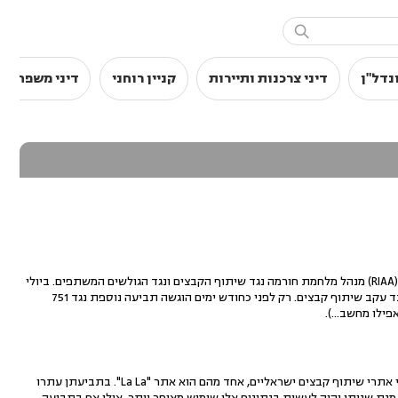

נדל"ן
דיני צרכנות ותיירות
קניין רוחני
דיני משפחה
כעשרה מליון גולשים בארה"ב לבדה עושים שימוש בשירותי שיתוף קבצים שונים. ארגון חברות ההקלטה האמריקאיות (RIAA) מנהל מלחמת חורמה נגד שיתוף הקבצים ונגד הגולשים המשתפים. ביולי
שנה שעברה נסגרה תוכנת השיתוף Grokster, ובמהלך השנים האחרונות נתבעו יותר מ-10,000 גולשים באמריקה בלבד עקב שיתוף קבצים. רק לפני כחודש ימים הוגשה תביעה נוספת נגד 751
ילו מחשב...).
מעודדות מהצלחת חברותיהן האמריקאיות, בחרו חברות התקליטים והסרטים הישראליות להגיש תביעה דומה נגד שני אתרי שיתוף קבצים ישראליים, אחד מהם הוא אתר "La La". בתביעתן עתרו
נת שניתן יהיה לעשות בנתונים אלו שימוש מאוחר יותר, אולי אף בתביעה