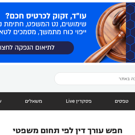
טפסים
פסקדין Live
משאלים
ש
חפש עורך דין לפי תחום משפטי