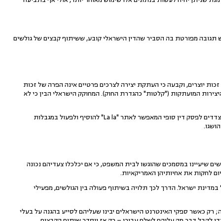
 אתר "La La" לחשוף את פרטי הגולשים ולהכנע, והגיש תגובה מפורטת בה הסביר שהדין הישראלי קובע, ששיתוף קבצים של גולשים
של האזרח הישראלי, זמן רב טרם פריצת האינטרנט. עוד בשנות ה-90 תוקנה פקודת זכות יוצרים, וקבעה כי העתקת יצירה לצרכים פרטיים אינה הפרה של זכות
היצירות המועתקות ("קלטות" כהגדרת החוק). המחוקק הישראלי הבין כי לא
טענה זו וטענות נוספות, הביאו לכך שבשלב מאוחר יותר, כאשר הוגשה נגד האתר בקשה לבזיון בית משפט, הסכימו הצדדים לפסק דין סופי המאפשר לאתר "La la" להוסיף ולפעול במגבלות
ושגו.
שים שיעיינו במסמכים שהוגשו לבית המשפט, כי אם יכלכלו צעדיהם נכונה
יום לחקות את אחיותיהן האמריקאיות.
במדינת ישראל. הדרך לכך תלויה בשיתוף פעולה בין הגולשים, מפעילי
; רק כאשר ספקי האינטרנט הישראלים יבינו שעליהם לסייע בהגנה על בעלי
די לקבל דבר מה עליהם לשלם עבורו – רק אז יוסדר שיתוף הקבצים