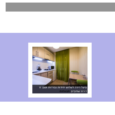
פיצל דירה לשלוש יחידות נפרדות וטען: זו
צילום: dollarphotoclub
דירת שותפים