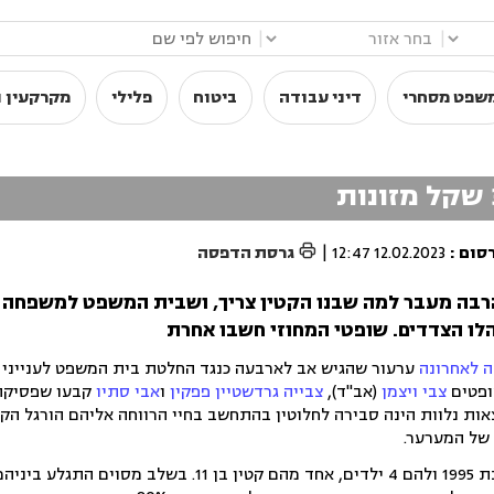
|
|
שפט מסחרי
דיני עבודה
ביטוח
פלילי
מקרקעין ו

סום
:
12.02.2023 12:47
|
גרסת הדפסה
רבה מעבר למה שבנו הקטין צריך, ושבית המשפט למשפחה
הלו הצדדים. שופטי המחוזי חשבו אחרת
 לאחרונה
ערעור שהגיש אב לארבעה כנגד החלטת בית המשפט לענייני
ופטים
צבי ויצמן
(אב"ד),
צבייה גרדשטיין פפקין
ו
אבי סתיו
קבעו שפסיקת 
שקל לצד הוצאות נלוות הינה סבירה לחלוטין בהתחשב בחיי הרווחה אליהם הורגל ה
של המערער.
המערער והמשיבה נישאו בשנת 1995 ולהם 4 ילדים, אחד מהם קטין בן 11. בשלב