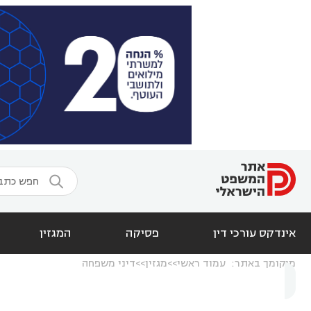

אינדקס עורכי דין
פסיקה
המגזין
מיקומך באתר:
עמוד ראשי
מגזין
דיני משפחה