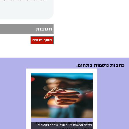
תגובות
הוסף תגובה
כתבות נוספות בתחום:
עו"ד שי גרין | צילום: סיגל קולטון (אילוסטרציה:
בוטלה הרשעת צעיר חרדי שסחר בקנאביס
Chase Fade on Unsplash)