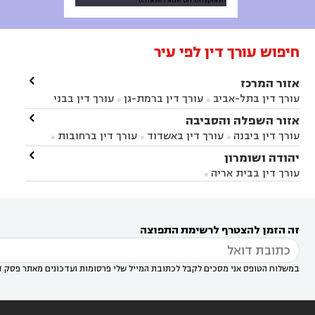
חיפוש עורך דין לפי עיר

אזור המרכז
עורך דין בתל-אביב
עורך דין ברמת-גן
עורך דין בבני


ברק
עורך דין בפתח תקווה
עורך דין בראשון לציון

אזור השפלה והסביבה



עורך דין ברחובות
עורך דין בנס ציונה
עורך דין


עורך דין ביבנה
עורך דין באשדוד
עורך דין ברחובות



במודיעין
עורך דין בהרצליה
עורך דין בחולון
עורך



עורך דין בראשון לציון
עורך דין במודיעין
עורך דין

יהודה ושומרון


דין בקרית אונו
עורך דין ברמלה
עורך דין בקריית


בבאר יעקב
עורך דין בגדרה
עורך דין בכפר רות



אונו
עורך דין בבת ים
עורך דין בגבעת שמואל
עורך
עורך דין בבית אריה




דין באזור
עורך דין בגן יבנה
עורך דין בעמק חפר



עורך דין במודיעין מכבים רעות
עורך דין במודיעין

רעות
עורך דין בסביון
עורך דין ברמת השרון
עורך



זה הזמן להצטרף לרשימת התפוצה
דין בשוהם

במשלוח הטופס אני מסכים לקבל לכתובת המייל שלי פרסומות ועדכונים מאתר פסק ד