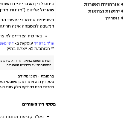
ביחס לדין העברי ציינו השופ
אזרחויות ואשרות
שהורגל אליהם ("מזונות מדין 
ירושות וצוואות
נוטריון
השופטים סיכמו כי עושרו הר
המשפט למשפחה אינה חריגה 
באי כוח הצדדים לא צוי
עו"ד ברק זך
עוסק/ת ב-
דיני מש
** הכותב/ת לא ייצג/ה בתיק.
המידע המוצג במאמר זה הוא מידע כל
המסתמכת על הדברים האמורים.
פרסומת - תוכן מקודם
פסקדין הוא אתר תוכן משפטי ופלט
בהכנת הכתבה לקח חלק צוות העו
פסקי דין קשורים
פס"ד קביעת מזונות בענ