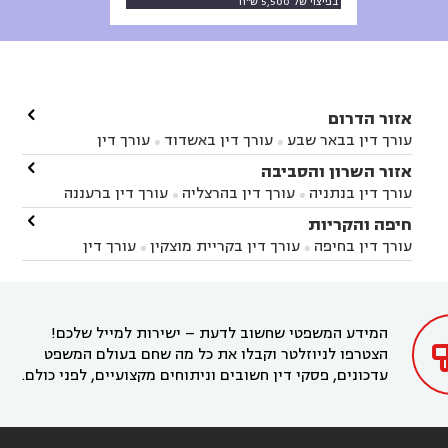
בפיצוי של 5,500 ש"ח

אזור הדרום
עורך דין בבאר שבע
עורך דין באשדוד
עורך דין


באשקלון
עורך דין בבאר טוביה
עורך דין בגן יבנה

אזור השרון והסביבה



עורך דין בניר הבנים
עורך דין בערד
עורך דין בקיבוץ


עורך דין בנתניה
עורך דין בהרצליה
עורך דין ברעננה


זיקים
עורך דין בנתיבות
עורך דין בקרית מלאכי



עורך דין בחדרה
עורך דין בכפר סבא
עורך דין בהוד

חיפה והקריות



השרון
עורך דין באבן יהודה
עורך דין בבנימינה



עורך דין בחיפה
עורך דין בקריית מוצקין
עורך דין


עורך דין בחריש
עורך דין בקיסריה
עורך דין בקדימה


בקרית מוצקין
עורך דין בקריית אתא
עורך דין


עורך דין ברמת השרון
עורך דין בתל מונד



בקריית חיים
עורך דין בקרית ביאליק
עורך דין


בחדרה

המידע המשפטי שחשוב לדעת – ישירות למייל שלכם!
הצטרפו לניוזלטר וקבלו את כל מה שחם בעולם המשפט
עדכונים, פסקי דין חשובים וניתוחים מקצועיים, לפני כולם.