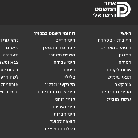
ראשי
תחומי משפט במגזין
דף בית - פסקדין
דיני חוזים
נזקי גוף 
חיפוש במאגרים
ייפוי כוח מתמשך
מיסים
המגזין
משפט מסחרי
תעבורה
חקיקה
דיני עבודה
צבא ומשר
שרות לקוחות
ביטוח
ביטוח לאו
תנאי שימוש
פלילי
לשון הרע
צור קשר
מקרקעין ונדל"ן
אזרחויות 
מדיניות פרטיות
דיני צרכנות ותיירות
ירושות וצ
גרסת מובייל
קניין רוחני
דיני משפחה
דיני חברות
הוצאה לפועל
רשלנות רפואית