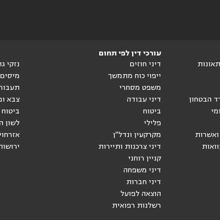
עורכי דין לפי תחום
ותאונות
דיני חוזים
נזקי ג
ייפוי כוח מתמשך
מיסים
משפט מסחרי
תעבור
ד הבטחון
דיני עבודה
צבא ומ
מי
ביטוח
ביטוח 
פלילי
לשון ה
ואשרות
מקרקעין ונדל"ן
אזרחוי
וואות
דיני צרכנות ותיירות
ירושות
קניין רוחני
דיני משפחה
דיני חברות
הוצאה לפועל
רשלנות רפואית