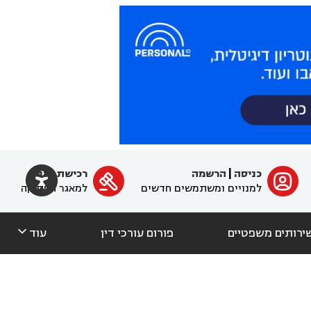

כניסה
|
הרשמה
רכישת מנוי
ﱐ

למנויים ומשתמשים חדשים
למאגר הפסיקה

ירותים משפטיים
פורום עורכי דין
עוד