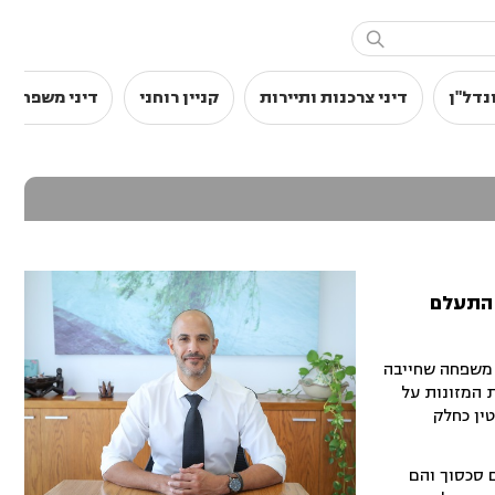

נדל"ן
דיני צרכנות ותיירות
קניין רוחני
דיני משפחה
 התעלם
 משפחה שחייבה
המזונות על
קטין כחלק
 מסוים התגלע ביניהם סכסוך והם