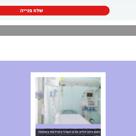
שלח פנייה
עו"ד ענבל טל-פאר. צילום: דנה אייל. צילום
האם ניתן לחייב אדם השרוי בתרדמת במזונות
אילוסטרציה: Yuriy Klochan, www.123rf.com