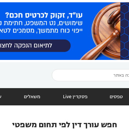
טפסים
פסקדין Live
משאלים
ש
חפש עורך דין לפי תחום משפטי