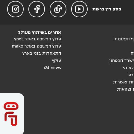




פסק דין ברשת
אתרים בשיתוף פעולה
וף ותאונות
ערוץ המשפט באתר ynet
ערוץ המשפט באתר mako
ה
התאחדות בוני בארץ
שרד הבטחון
עוקץ
לאומי
i24 news
רע
ות ואשרות
 וצוואות