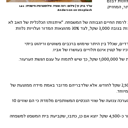
בה כ-80% מהזמן. בתביעת המזונות לבנם
יד ביותר, המחזיק
עו"ד ברק זך | צילום: דנה אופיר. אילוסטרציה חיצונית: Les
Anderson on Unsplash
ת לרמת החיים הגבוהה של המשפחה. "איתנותו הכלכלית של האב לא
תפגע כתוצאה מתשלום דמי מזונות ביד רחבה עבור הקטין", נכתב. בסופו של יום המערער חויב במזונות בגובה 3,000 שקל, לצד 30% מהוצאות המדור ועלויות נלוות
ם, שכלל בין היתר שימוש ברכבים פשוטים וריהוט ביתי
ו של קטין אינם תלויים בעושרו של אביו.
מנגד טענה המשיבה כי המערער מחזיק בנכסים ששוויים עולה על 250,000,000 שקל ובהכנסה חודשית של 1,000,000 שקל, כך שיש לתמוה על עצם הגשת הערעור.
השופטים הסבירו כי בפסיקה הובהר שצרכיו הרגילים של קטין המתגורר בשני בתים אינם עולים על 2,500 שקל לחודש. אלא שלדבריהם מדובר באמת מידה ממוצעת של
יוחד.
בתוך כך השופטים שמו דגש על נכסיהם הרבים של הצדדים, ובעיקר על אלה של המערער. לדבריהם, הערכה צנועה של שווי הנכסים המשותפים מלמדת כי הם שווים 10
בנסיבות אלה קבעו השופטים כי יש להעמיד את צרכי הקטין בשיעור כפול מאלה של קטין ממוצע, כלומר כ-4,500 שקל. יוצא אם כן, כתבו, שקביעת בית המשפט למשפחה