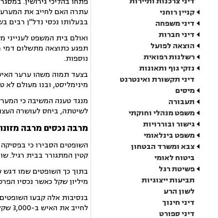
דיני צרכנות ותיירות
קניין רוחני
בבעלותו נכסי נדל"ן רבים בשו
דיני משפחה
דיני חברות
ואולם בית המשפט לענייני מ
הוצאה לפועל
רשלנות רפואית
נוספות.
נזקי גוף ותאונות
בצעד תמוה משהו ערער האיש 
דיני תקשורת ואינטרנט
מינימליסט, ובנו מעולם לא ט
מיסים
תעבורה
לשיטתה, ביחס לעושרה העצו
משפט מנהלי וחוקתי
גישור ובוררויות
מרבה נכסים מרבה מזונו
משפט בינלאומי
צבא ומשרד הבטחון
קטין המתגורר בבית רגיל. שו
ביטוח לאומי
פשיטת רגל
תביעות ייצוגיות
מיליון שקל כאשר נכסיו הפרט
לשון הרע
דיני חינוך
לחייב את האיש ב-3,000 שקל הייתה סבירה ואין להתערב בה.
דיני ספורט