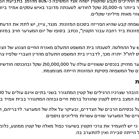
פתחו בהליכי גירושין. במסגרת ההליכים נקבע שהקטין ישהה אצל המשי
עתרה האם לחייב את המערער ביותר מ-20,000 שקל לחודש. לטענתה מדובר באיש עסקים אמ
וי מאות מיליוני שקלים.
שפחה קבע שהיא הפריזה בסכום המזונות. מנגד, ציין, יש לתת את הדע
על ההחלטה. לטענתו בית המשפט התעלם מאורח החיים הצנוע של הצדדי
ס לחו"ל. יתרה מכך, לדבריו בית המשפט התעלם מהדין העברי שלפיו צרכי
ם של המשפחה פסיקת המזונות הייתה מצומצמת.
ת
נה המצב ביחס לקטין שהורגל ברמת חיים גבוהה המתגורר בבית אמיד במ
יים של המערער שווים עשרות מיליונים נוספים.