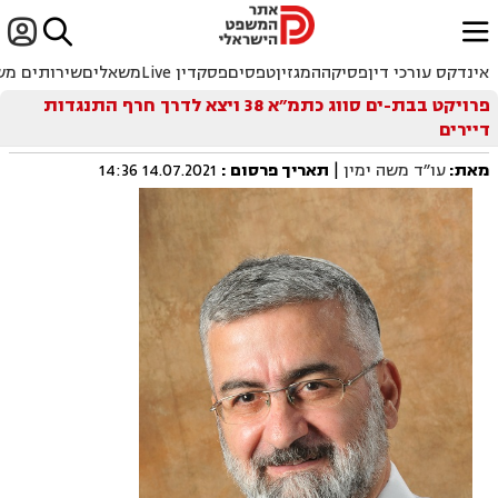


ﱐ
אינדקס עורכי דין
פסיקה
המגזין
טפסים
פסקדין Live
משאלים
שירותים מש
פרויקט בבת-ים סווג כתמ״א 38 ויצא לדרך חרף התנגדות
דיירים
מאת:
עו״ד משה ימין
|
תאריך פרסום
:
14.07.2021 14:36