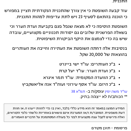
התכנית.
עוד קבעה השופטת כי אין צורך שהתכנית הנקודתית תציין במפורש
כי הוכנה בהתאם לסעיף 23 ויש לתת עדיפות למהות התכנית.
השופטת הוסיפה כי לא מצאה שנפל פגם בקביעת ועדת הערר וכי
בשאלה הפרשנית שלובים גם יסודות תכנוניים מקצועיים,
עובדה
שיש בה כדי לצמצם את היקף הביקורת השיפוטית.
בנסיבות אלה דחתה השופטת את העתירה וחייבה את העותרים
בהוצאות של 20,000 שקל.
ב״כ העותרים: עו"ד ישי ביינרט
ב״כ ועדת הערר: עו"ד יעל קרת
ב״כ הוועדה המקומית:
עו"ד תמר איגרא
ב״כ היזם: עו"ד אסף עירוני ועוה"ד אנה אליאשקביץ
עו״ד משה ימין
עוסק/ת ב-
תמ"א 38
** הכותב/ת לא ייצג/ה בתיק.
המידע המוצג במאמר זה הוא מידע כללי בלבד, ואין בו כדי להוות ייעוץ ו/ או חוות
דעת משפטית. המחבר/ת ו/או המערכת אינם נושאים באחריות כלשהי כלפי הקוראים,
ואלה נדרשים לקבל עצה מקצועית לפני כל פעולה המסתמכת על הדברים האמורים.
פרסומת - תוכן מקודם