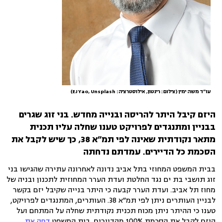
עו״ד משה ימין (צילום: רינטון, אילוסטרציה: EJ Yao, Unsplash)
היזם קיבל היתר להריסה ובנייה מחדש. בני זוג שגרים
בבניין ומתנגדים לפרויקט טענו שחלה עליו תכנית
מתאר נקודתית שאינה לפי תמ״א 38, כך שיש לקבל את
הסכמת כל הדיירים. עמדתם נדחתה
בבית המשפט המחוזי בתל אביב נדונה לאחרונה עתירה שהגישו בני
זוג תושבי בת ים נגד החלטת ועדת הערר המחוזית לתכנון ובניה של
מחוז תל אביב. ועדת הערר קבעה כי היתר בנייה שקיבל יזם בקשר
לבניין העותרים ניתן לפי תמ״א 38. העותרים, המתנגדים לפרויקט,
טענו כי ההיתר ניתן מכוח תכנית נקודתית שחלה על המתחם ועל
היזם לקבל את הסכמת 100% מהדיירים. בית המשפט
דחה את