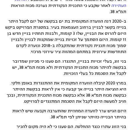
העתירה
לאחר שקבע כי התכנית הנקודתית נערכה מכוח הוראות
תמ״א 38.
ב-2020 דנה הוועדה המקומית בת ים בבקשה של יזם לקבל היתר
בנייה בקשר לבניין ברחוב העצמאות בעיר. במסגרת הפרויקט ביקש
היזם להרוס את הבניין, שלו 3 קומות, ולבנות תחתיו בניין חדש בן
11 קומות. היזם הסתמך על זכויות בנייה שמוקנות לבניין ולבניין
סמוך מכוח תכנית נקודתית שהתקבלה ב-2018
ונועדה לקדם
התחדשות עירונית במתחם המהווה ציר עירוני מרכזי.
בני זוג, בעלי זכויות בבניין, התנגדו. הם טענו כי מכיוון שמדובר
בבקשה להיתר מכוח התכנית הנקודתית ולא מכוח תמ״א 38, יש
לקבל את הסכמת כל בעלי הזכויות.
במרץ 2020 קיבלה הוועדה המקומית את ההתנגדות באופן חלקי.
היא הוציאה היתר בנייה אך קבעה כי אין לראות בבקשת ההיתר
כבקשה מכוח תמ״א 38 אלא כבקשה מכוח התכנית הנקודתית, ובכך
חויב למעשה היזם לקבל את הסכמת המתנגדים לפרויקט.
היזם הגיש ערר לוועדה המחוזית שהתערבה וקבעה שיש לראות
בהיתר הבנייה כהיתר שניתן לפי תמ״א 38.
בני הזוג עתרו כנגד ההחלטה. הם טענו כי לא היה מקום להכיר