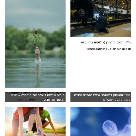
עו"ד ויסאם מוקטרן (אילוסטרציה: MRC
Témiscamingue on Unsplash).
עו״ד חני קורנז (צילום: עמיר צור, אילוסטרציה
נער שהועסק ב"טמפו" ורגלו נמחצה יפוצה
הוכיח שניסה לשקם את היחסים – וזכה
חיצונית: Leonie Zettm, Unsplash)
במאות אלפי שקלים
לפטור מכתובה