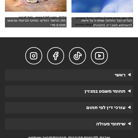
צילום: Jozef Polc, www.123rf.com
עו"ד נטע מרום מגנזי | צילום: מיכל קושרוב,
העליון הפך החלטה שאסרה על אישה
חוק הגישור החדש: נמחקו תביעות שהוגשו
אילוסטרציה: Sunira Moses on Unsplash
להשתמש בעוברים מוקפאים
מוקדם מדי




ראשי
תחומי משפט במגזין
עורכי דין לפי תחום
שיתופי פעולה
שרות לקוחות
מדיניות פרטיות
תנאי שימוש