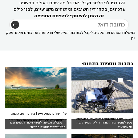
הצטרפו לניוזלטר וקבלו את כל מה שחם בעולם המשפט
עדכונים, פסקי דין חשובים וניתוחים מקצועיים, לפני כולם.
זה הזמן להצטרף לרשימת התפוצה
במשלוח הטופס אני מסכים לקבל לכתובת המייל שלי פרסומות ועדכונים מאתר פסק
דין
כתבות נוספות בתחום:
עו"ד שלום פנחס וייס | צילום: יואב כהנא.
צילום: Penywise, www.morguefile.com
אילוסטרציה חיצונית: Brandon Green on
נסע לנופש וגילה שהחדר לא הונגש לנכה:
התקבלה תביעה לפינוי מכור לסמים ובנו
Unsplash
מי אחראי?
הסכיזופרני ממשק במושב