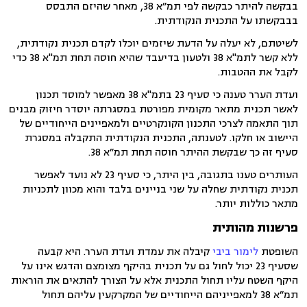
בבקשה להיתר כבקשה לפי תמ״א 38, מאחר שהיזם התבסס
בבבקשתו על התכנית הנקודתית.
לשיטתם, לא יעלה על הדעת שיזמים יוכלו לקדם תכנית נקודתית,
ללא קשר לתמ"א 38 ולטעון בדיעבד שהיא חוסה תחת תמ"א 38 כדי
לקבל את ההטבות.
ועדת הערר טענה כי סעיף 23 בתמ"א 38 מאפשר למוסד תכנון
לאשר תכנית מתאר מקומית מפורטת במסגרתה יוסדר חיזוק מבנים
תוך התאמה לצרכי התכנון הקונקרטיים ולמאפיינים הייחודיים של
היישוב או חלקו. לטענתה, התכנית הנקודתית התקבלה במסגרת
סעיף זה כך שבקשת ההיתר חוסה תחת תמ״א 38.
העותרים טענו בתגובה, בין היתר, כי סעיף 23 לא נועד לאפשר
תכנית נקודתית שחלה על שני בניינים בלבד והוא מכוון לתכניות
מתאר כוללות יותר.
פרשנות מהותית
השופטת
לימור ביבי
קיבלה את עמדת ועדת הערר. היא קבעה
שסעיף 23 יכול לחול גם על תכנית בהיקף מצומצם והדגש אינו על
היקף השטח עליו תחול התכנית אלא על הצורך להתאים את הוראות
תמ״א 38
למאפייניהם הייחודיים של המקרקעין עליהם תחול