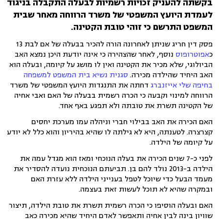
בקשתה להעניק זכויות רשמיות לבעלה התקבלה בניגוד
לעמדת היועץ המשפטי של משרד הרווחה מאחר שבית
המשפט התרשם כי זוהי טובת הקטינה.
פסק דין חריג שניתן לאחרונה הורה להכיר בבעלה של אם לבת 13
כ
אפוטרופוס
נוסף, לאחר שהצהירה כי אינה יודעת היכן נמצא האב
הביולוגי, שלא מכיר את הקטינה ואין לו מושג על קיומה, ובעלה הוא
האב היחיד שהילדה מכירה.
סגנית נשיא בית המשפט למשפחה
בחיפה שלי אייזנברג
דחתה את התנגדות היועץ המשפטי של משרד
הרווחה למינוי וקבעה כי הכרה רשמית בבעלה של האם ואבי אחיה
של הקטינה תשרת את טובתה ולא תפגע באף אחד.
האם הכירה את האב בבילוי חברי וניהלה עמו מערכת יחסים
קצרצרה. לטענתה, היא לא גילתה לו שהיא בהיריון והוא כלל לא יודע
על קיומה של הילדה.
לפני כ-7 שנים הכירה את בעלה הנוכחי ומאז הוא מגדל עמה את
הילדה ב-2013 נולד להם בן. תביעתם הנוכחית נועדה להסדיר את
מעמד הבעל כדי שיוכל לטפל בענייני הילדה ללא עזרת האם
ובמקרה שהיא לא תוכל לעשות זאת בעצמה.
האם ובעלה הוסיפו כי הכרה רשמית תשרת את טובת הילדה, תיצור
שוויון בינה לבין אחיה ותאפשר לאדם היחיד שהיא מכירה כאב