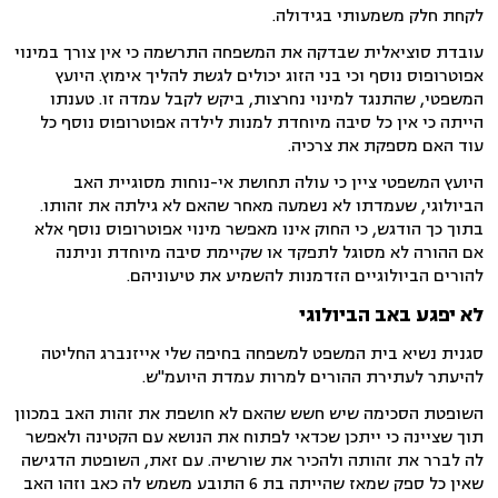
לקחת חלק משמעותי בגידולה.
עובדת סוציאלית שבדקה את המשפחה התרשמה כי אין צורך במינוי
אפוטרופוס נוסף וכי בני הזוג יכולים לגשת להליך אימוץ. היועץ
המשפטי, שהתנגד למינוי נחרצות, ביקש לקבל עמדה זו. טענתו
הייתה כי אין כל סיבה מיוחדת למנות לילדה אפוטרופוס נוסף כל
עוד האם מספקת את צרכיה.
היועץ המשפטי ציין כי עולה תחושת אי-נוחות מסוגיית האב
הביולוגי, שעמדתו לא נשמעה מאחר שהאם לא גילתה את זהותו.
בתוך כך הודגש, כי החוק אינו מאפשר מינוי אפוטרופוס נוסף אלא
אם ההורה לא מסוגל לתפקד או שקיימת סיבה מיוחדת וניתנה
להורים הביולוגיים הזדמנות להשמיע את טיעוניהם.
לא יפגע באב הביולוגי
סגנית נשיא בית המשפט למשפחה בחיפה שלי אייזנברג החליטה
להיעתר לעתירת ההורים למרות עמדת היועמ"ש.
השופטת הסכימה שיש חשש שהאם לא חושפת את זהות האב במכוון
תוך שציינה כי ייתכן שכדאי לפתוח את הנושא עם הקטינה ולאפשר
לה לברר את זהותה ולהכיר את שורשיה. עם זאת, השופטת הדגישה
שאין כל ספק שמאז שהייתה בת 6 התובע משמש לה כאב וזהו האב