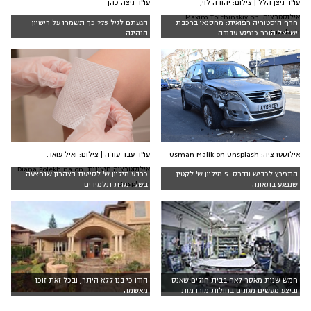
עו"ד ניצה כהן
עו"ד ניצן הלל | צילום: יהודה לוי,
אילוסטרציה: Maxim Tolchinskiy on
חרף היסטוריה רפואית: מחסנאי ברכבת
הגעתם לגיל 75? כך תשמרו על רישיון
Unsplash
ישראל הוכר כנפגע עבודה
הנהיגה
אילוסטרציה: Usman Malik on Unsplash
עו"ד עבד עודה | צילום: ואיל עואד.
אילוסטרציה חיצונית: Diana Polekhina on
התפרץ לכביש ונדרס: 5 מיליון ש' לקטין
כרבע מיליון ש' לסייעת בצהרון שנפצעה
Unsplash
שנפגע בתאונה
בשל תגרת תלמידים
חמש שנות מאסר לאח בבית חולים שאנס
הודו כי בנו ללא היתר, ובכל זאת זוכו
וביצע מעשים מגונים בחולות מורדמות
מאשמה