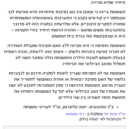
היחיד שהיא מכירה.
השופטת ציינה כי אמנם אין כאן נסיבות מיוחדות והיא מודעת לכך
שבפסקי דין קודמים נקבע כי התערבות באוטונומיה המשפחתית
שמורה למקרים קיצוניים. אלא שלדעתה במקרה הזה לא מדובר
בהתערבות משום שהאם – ההורה הרשמי היחיד בחיי הקטינה –
היא זו שבמבקשת את עזרת בית המשפט.
השופטת הוסיפה כי היא מבינה ללב האם וסבורה שקבלת העתירה
לא תגרור פגיעה בזכויות כלשהן – נהפוך הוא. לדעתה, הכרה רשמית
בבעלה תשמש לטובת הילדה והמשפחה כולה ומהצד השני לא
תשלול מהאב הביולוגי את זכויותיו.
השופטת אף לא הסכימה שצריך לחכות למקרה חירום או לנבצרות
כלשהי של האם מסיבה רפואית או אחרת כשאפשר להסדיר את
העניין מראש. השופטת הדגישה כי מתן הסמכויות לתובע לא ישנו
את מעמדו של האב הביולוגי אלא יקל על המשפחה ויפחית את
תחושת חוסר השוויון בין שני הילדים.
ב"כ התובעים: יאנה קלוגרמן, עו"ד לענייני משפחה
עו"ד עינת טל
עוסק/ת ב-
דיני משפחה
** הכותב/ת לא ייצג/ה בתיק.