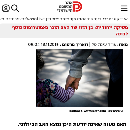


ﱐ
אינדקס עורכי דין
פסיקה
המגזין
טפסים
פסקדין Live
משאלים
שירותים מש
פסיקה ייחודית: בן הזוג של האם הוכר כאפוטרופוס נוסף
לבתה
מאת:
עו"ד עינת טל
|
תאריך פרסום
:
18.11.2019 09:04
אילוסטרציה: galinast, www.123rf.com
האם טענה שאינה יודעת היכן נמצא האב הביולוגי.