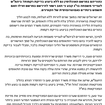
כהוריהם במרשם האוכלוסין גם ללא ביצוע בדיקת רקמות? ביהמ"ש
לענייני משפחה בר"ג קבע כי האב רשאי להירשם במרשם ואילו האם
תשמש בינתיים כאפוטרופוסית של הקטינים.
זוג ישראלים שניסה במשך שנים להרות ללא הצלחה, פנה לבצע הליך
פונדקאות בגיאורגיה. ההליך צלח ולזוג נולדו תאומים, אך למרות שנרשמו
בתעודת הלידה בגאורגיה כהורי הקטינים, התנה משרד הפנים את רישומם
כהורים במרשם האוכלוסין בביצוע בדיקת רקמות.
לפיכך, הגישו ההורים לביהמ"ש לענייני משפחה תביעה לאבהות ואימהות, בה
ביקשו להכיר בהם כהורי התאומים במרשם האוכלוסין, על סמך האישורים
הרפואיים שבתיק והמסמכים של הליכי הפונדקאות בלבד, ומבלי לעבור בדיקת
רקמות.
ההורים טענו, כי דרישת משרד הפנים שרירותית ופוגעת בזכויותיהם ובזכויות
ילדיהם, וכי ניתן לקבוע את הורותם על הקטינים על סמך הראיות
האובייקטיביות שצירפו. עוד טענו, כי הפנייתם לבדיקת רקמות צריכה
להיעשות רק כמוצא אחרון, שהרי אינה עולה בקנה אחד עם טובת התאומים
מאחר שהיא מטילה ספק בזהות הוריהם.
היועמ"ש, שייצג את עמדת משרד הפנים, טען כי ההסדר הנוהג בהליך
פונדקאות המכונה 'נוהל חו"ל', מחייב ביצוע בדיקת רקמות מקום בו בוצע הליך
הפונדקאות בחו"ל.
עוד טען, כי ההסכם שערכו ההורים עם האם הפונדקאית אינו מחייב את מדינת
ישראל, והדגיש את העובדה כי בדיקה גנטית היא האמצעי המדעי הטוב ביותר
לבירור הורות, כשלטענתו, הסתמכות על מסמכים בלבד תוביל לעקיפת חוק