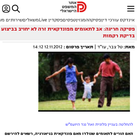


ﱐ
אינדקס עורכי דין
פסיקה
המגזין
טפסים
פסקדין Live
משאלים
שירותים מש
פסיקה חריגה: אב לתאומים מפונדקאית זרה לא יחויב בביצוע
בדיקת רקמות
מאת:
טל צבר, עו"ד |
תאריך פרסום
:
12.11.2012 14:12
להחלטה בעניין פלונית ואח' נגד היועמ"ש
האם הורים לתאומים שנולדו מאם פונדקאית בגיאורגיה, רשאים להירשם