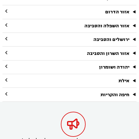

אזור הדרום

אזור השפלה והסביבה

ירושלים והסביבה

אזור השרון והסביבה

יהודה ושומרון

אילת

חיפה והקריות
