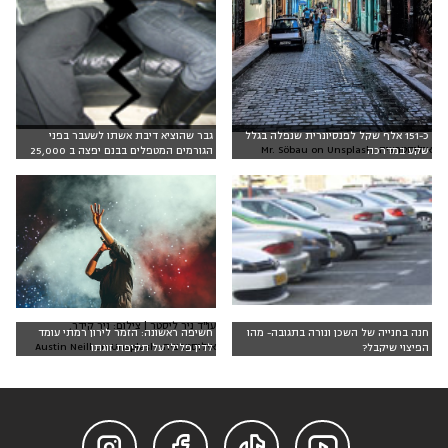
כ-151 אלף שקל לפנסיונרית שנפלה בגלל
גבר שהוציא דיבת אשתו לשעבר בפני
אילוסטרציה: Mr. Söbau on Unsplash
שקע במדרכה
הגורמים המטפלים בבנם יפצה ב 25,000
ש"ח
עו"ד ניר ליסטר | צילום: ניר קידר,
חנה בחנייה של השכן ונורה בתגובה- מהו
חשיפה ראשונה: הזמר לירון רמתי עומד
אילוסטרציה: Austin Neill on Unsplash
הפיצוי שיקבל?
לדין פלילי על תקיפת זוגתו



