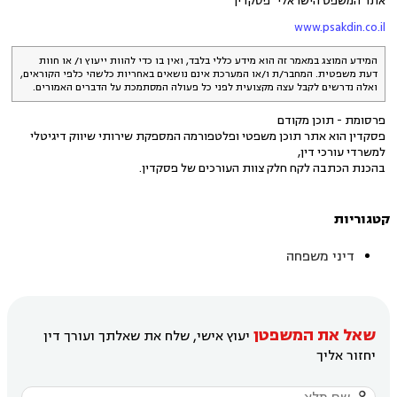
אתר המשפט הישראלי "פסקדין"
www.psakdin.co.il
המידע המוצג במאמר זה הוא מידע כללי בלבד, ואין בו כדי להוות ייעוץ ו/ או חוות
דעת משפטית. המחבר/ת ו/או המערכת אינם נושאים באחריות כלשהי כלפי הקוראים,
ואלה נדרשים לקבל עצה מקצועית לפני כל פעולה המסתמכת על הדברים האמורים.
פרסומת - תוכן מקודם
פסקדין הוא אתר תוכן משפטי ופלטפורמה המספקת שירותי שיווק דיגיטלי
למשרדי עורכי דין,
בהכנת הכתבה לקח חלק צוות העורכים של פסקדין.
קטגוריות
דיני משפחה
שאל את המשפטן
יעוץ אישי, שלח את שאלתך ועורך דין
יחזור אליך