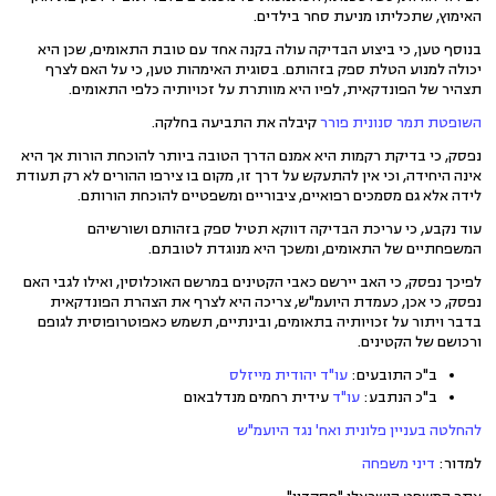
האימוץ, שתכליתו מניעת סחר בילדים.
בנוסף טען, כי ביצוע הבדיקה עולה בקנה אחד עם טובת התאומים, שכן היא
יכולה למנוע הטלת ספק בזהותם. בסוגית האימהות טען, כי על האם לצרף
תצהיר של הפונדקאית, לפיו היא מוותרת על זכויותיה כלפי התאומים.
השופטת תמר סנונית פורר
קיבלה את התביעה בחלקה.
נפסק, כי בדיקת רקמות היא אמנם הדרך הטובה ביותר להוכחת הורות אך היא
אינה היחידה, וכי אין להתעקש על דרך זו, מקום בו צירפו ההורים לא רק תעודת
לידה אלא גם מסמכים רפואיים, ציבוריים ומשפטיים להוכחת הורותם.
עוד נקבע, כי עריכת הבדיקה דווקא תטיל ספק בזהותם ושורשיהם
המשפחתיים של התאומים, ומשכך היא מנוגדת לטובתם.
לפיכך נפסק, כי האב יירשם כאבי הקטינים במרשם האוכלוסין, ואילו לגבי האם
נפסק, כי אכן, כעמדת היועמ"ש, צריכה היא לצרף את הצהרת הפונדקאית
בדבר ויתור על זכויותיה בתאומים, ובינתיים, תשמש כאפוטרופוסית לגופם
ורכושם של הקטינים.
ב"כ התובעים:
עו"ד יהודית מייזלס
ב"כ הנתבע:
עו"ד
עידית רחמים מנדלבאום
להחלטה בעניין פלונית ואח' נגד היועמ"ש
למדור:
דיני משפחה