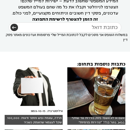
המידע המשפטי שחשוב לדעת – ישירות למייל שלכם!
הצטרפו לניוזלטר וקבלו את כל מה שחם בעולם המשפט
עדכונים, פסקי דין חשובים וניתוחים מקצועיים, לפני כולם.
זה הזמן להצטרף לרשימת התפוצה
במשלוח הטופס אני מסכים לקבל לכתובת המייל שלי פרסומות ועדכונים מאתר פסק
דין
כתבות נוספות בתחום:
אילוסטרציה: 3859-10-15
אשם או לא אשם? פסק בוררות נגד שותף
חרדה, עוגמת נפש וחוסר ודאות: 100,000
אילוסטרציה: DMedina
בפאב בוטל בגלל ״סתירות פנימיות״
שקל לעצמאי שהועסק כשכיר