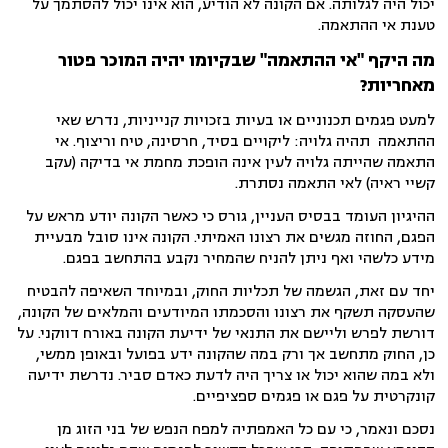
יכול היה לגלותה. אם הקונה לא הודיע, הוא אינו יכול להסתמך על
טענת אי ההתאמה.
מה היקף "אי ההתאמה" שבקיומו יהיה המוכר פטור
מאחריות?
למעט פגמים תכנוניים או בעיות בזכויות קנייניות, נדרש שאי
ההתאמה תהיה גלויה: ליקויים בסיד, חרסינה, טיח וריצוף. אי
התאמה שהייתה גלויה לעין אינה הופכת מחמת אי בדיקה (עקב
קשיי ראיה) לאי התאמה נסתרת.
ההיגיון העומד בבסיס העניין, גורס כי כאשר הקונה יודע מראש על
הפגם, החוזה מגשים את רצונו האמיתי. הקונה אינו סובל מבעיית
מידע כלשהי ואף ניתן להניח שהמחיר נקבע בהתחשב בפגם.
יחד עם זאת, הגשמה של תכליות החוק, ובמיוחד השאיפה להבטיח
שהעסקה תשקף את רצונו והסכמתו המיודעים והמלאים של הקונה,
דורשת לפרש וליישם את התנאי של ידיעת הקונה באורח דווקני. על
כן, החוק מתחשב אך ורק במה שהקונה ידע בפועל ובאופן ממשי,
ולא במה שהוא יכול או צריך היה לדעת כאדם סביר. נדרשת ידיעה
קונקרטית על פגם או פגמים ספציפיים.
נסכם ונאמר, כי עם כל האמפתיה למפח הנפש של בני הזוג מן