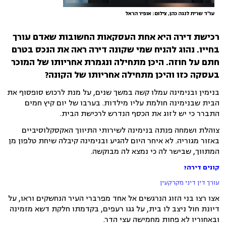
עו"ד שרית לנגה כהן, צילום: אופיר הראל
רכישת דירה היא אחת העסקאות החשובות שאדם עורך
בחייו. נהוג להניח שמי שקונה דירה ראה את הנכס בטרם
חתם על חוזה. היכן מתחילה ונגמרת אחריותו של המוכר
בעסקה כזו והיכן מתחילה אחריותו של הקונה?
בנימין ובנימינה עמלו קשה במשך שנים, על מנת לרכוש סופסוף את
הבית שבנימינה חולמת עליו מילדות. בערבו של יום קיץ חמים
התברר כי יש לזוג את הכסף הנדרש לרכישת הבית.
צוהלת ושמחה פנתה בנימינה לשירותי התיווך האקסקלוסיביים
באזור מגוריה. לא איחר היום להגיע ובנימינה קיבלה שיחת טלפון מן
המתווך, שבישר לה כי נמצא לה מבוקשה.
קונים דירה?
עורך דין דיני מקרקעין
אצו רצו בני הזוג הנרגשים אל אחד מפרברי העיר הנחשקים וראו, על
דיונת חול ניצב לו בית, על גגו רעפים, בקדמתו חלקת דשא מזמינה
ובאחוריו לא פחות מחמישה עצי הדר.