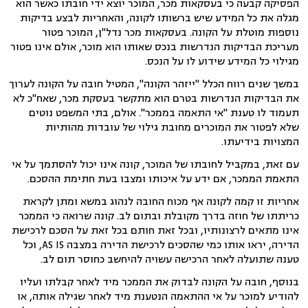
הפסיקה קבעה כי בעסקאות מכר, המוכר יוצא ידי חובתו כאשר הוא
מגלה את כל המידע שיש ברשותו לקונה, והאחריות לבצע בדיקות
נוספות מוטלת על הקונה. בעסקאות מכר נדל"ן, המוכר פטור
מעריכת הבדיקות הנדרשות בנכס שאותו הוא מוכר, אולם אינו פטור
מגילוי כל המידע שידוע לו על הנכס.
במשך שנים רווח הכלל "ייזהר הקונה", המטיל חובה על הקונה לערוך
את הבדיקות הנדרשות בטרם הוא מתקשר בעסקת מכר, שאח"כ לא
תעמוד לו טענת "אי התאמה בממכר". אולם, בתי המשפט נוטים
שלא לפטור את המוכרים מחובת גילוי של עובדות מהותיות
המצויות בידיעתו.
עם זאת, במקביל לחובתו של המוכר, קונה אינו יכול להסתמך על אי
התאמת הממכר, אם ידע על איכותו ומצבו בעת חתימת ההסכם.
אחריות זו קמה לקונה אף מכוח החובה לנהוג במשא ומתן לקראת
כריתתו של חוזה בדרך מקובלת ובתום לב. קונה שרואה כי הממכר
אינו מתאים לרצונותיו, ובכל זאת חותם בכל זאת על הסכם לרכישת
הדירה, יראו אותו כמי שהסכים לרכישת הדירה במצבה AS IS, וכל
טענה שתועלה לאחר הרכישה עשויה להיחשב כחוסר תום לב.
בנוסף, חובה על הקונה לבדוק את הממכר מיד לאחר קבלתו ועליו
להודיע למוכר על אי ההתאמה הנטענת מיד לאחר שגילה אותה, או