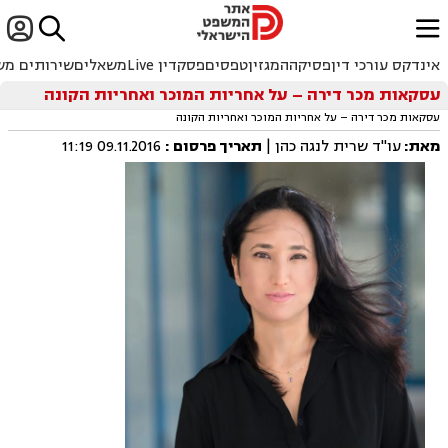


ﱐ
אינדקס עורכי דין
פסיקה
המגזין
טפסים
פסקדין Live
משאלים
שירותים מש
עסקאות מכר דירה – על אחריות המוכר ואחריות הקונה
עסקאות מכר דירה – על אחריות המוכר ואחריות הקונה
מאת:
עו"ד שרית לנגה כהן |
תאריך פרסום
:
09.11.2016 11:19