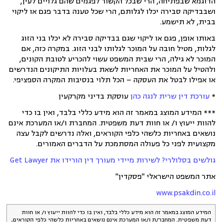
הדוגמא שבפתיחה, הרי שבכל הקשור לפגמים שהם גלויים לעין,
ושבבדיקה סבירה יכלו לגלותם, הרי שכל טענה בדבר פגם או ליקוי
בבית, לא תישמע.
באותו אופן, פגם או ליקוי שגם בבדיקה סבירה לא יכלו בני הזוג
לגלות, מטיל חובה על המוכר לגלותו לבני הזוג. במקרה כזה, אם
המוכר לא גילה, הרי שבית המשפט עשוי להכריע לטובת הקונים,
ולהטיל על המוכר את האחריות לשאת בעלויות התיקונים הנדרשים
או אפילו לבטל את העסקה – הכל תלוי בנסיבות המקרה הספציפי.
*
עורכת דין שרית לנגה כהן
עוסקת בדיני מקרקעין
*** המידע המוצג במאמר זה הוא מידע כללי בלבד, ואין בו כדי
להוות ייעוץ ו/ או חוות דעת משפטית. המחברת ו/או המערכת אינם
נושאים באחריות כלשהי כלפי הקוראים, ואלה נדרשים לקבל עצה
מקצועית לפני כל פעולה המסתמכת על הדברים האמורים.
גולשים בסלולרי? לשירות מיידי מעורך דין הורידו את Get Lawyer
אתר המשפט הישראלי "פסקדין"
www.psakdin.co.il
המידע המוצג במאמר זה הוא מידע כללי בלבד, ואין בו כדי להוות ייעוץ ו/ או חוות
דעת משפטית. המחבר/ת ו/או המערכת אינם נושאים באחריות כלשהי כלפי הקוראים,