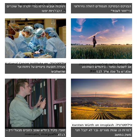
אילוסטרציה: Alexandra Gorn on
הפניקס הפסיקה תגמולים לחולה נוירולוגי
רטיבות ועובש הרסו בגדי יוקרה של שוכרים
Unsplash
כי "חזר לעבוד"
– הקבלניות יפצו
אילוסטרציה: National Cancer Institute on
עו"ד דניאל גולשה (אילוסטרציה חיצונית:
אב לשבעה נפטר - ביהמ"ש השתכנע
צעירה תובעת פיצויים על ניתוח אף
Unsplash
Benjamin Davies, Unsplash)
שמגרש על שמו שייך לבנו
שהשתבש
אילוסטרציה: Karsten Würth on Unsplash
למרות 23 שנות מגורים: גבר לא יקבל חצי
סופי: פקיד בימ"ש שגנב כספים מבעלי דין –
mensatic, morguefile.com
משק במושב
לכלא