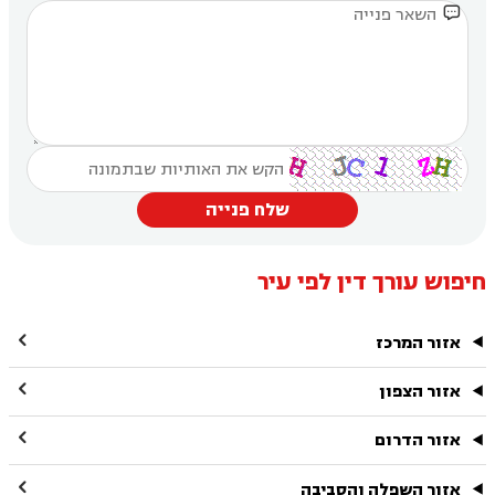

שלח פנייה
חיפוש עורך דין לפי עיר

אזור המרכז

אזור הצפון

אזור הדרום

אזור השפלה והסביבה