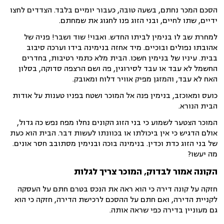
הסכם המכר נחתם, בשעה טובה, כעבור יומיים בלבד. הצדדים לחצו
ידיים, שתו לחיים, ובני הזוג פנו לחגוג את שמחתם.
למחרת שב לו בנימין לביתו החדש. ואבוי! שוד ושבר! פניה של
אהובתו נפולים ובוכיים. מיד אחזה בנימינה בידו וערכה סיבוב
בבית. עיניו של בנימין חשכו. הבית מלא כתמי רטיבות, בחדרים
החשמל לא עבד או עבד לסירוגין, פה ושם הרצפה סדוקה, בסלון
האח לא עבד, והמזגן מפיק אוויר דלוח ומאובק.
כועס ומאוכזב, בנימין פנה אל המוכר ושטח בפניו טענות על אודות
הבית הנורא.
המוכר הצטער לשמוע כי בני הזוג הקונים נחלו מפח נפש כה גדול,
אולם הדגיש כי אין ביכולתו או בכוונתו לעשות דבר. הבית הוא כעת
של בני הזוג כדת וכדין. בנימינה בוכה ובנימין מסתובב חסר אונים.
מה יעשו?
הקונה אמור לבדוק, המוכר צריך לגלות
חזקה על קונה דירה כי הוא ראה את הנכס בטרם חתם על העסקה
לקניית הדירה, ואם חתם על ההסכם לרכישת הדירה, חזקה כי הוא
גם מעוניין בדירה כפי שראה אותה.