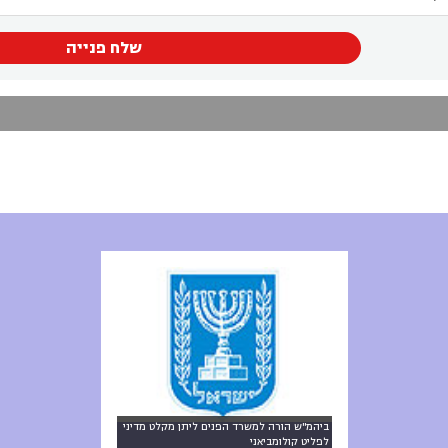
שלח פנייה
ביהמ"ש הורה למשרד הפנים ליתן מקלט מדיני
לפליט קולומביאני