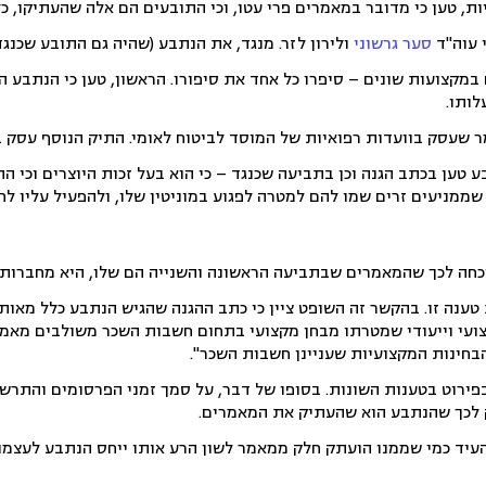
ת, טען כי מדובר במאמרים פרי עטו, וכי התובעים הם אלה שהעתיקו, כל
 עוה"ד
סער גרשוני
ולירון לזר. מנגד, את הנתבע (שהיה גם התובע שכנגד),
קצועות שונים – סיפרו כל אחד את סיפורו. הראשון, טען כי הנתבע ה
ותו.
שעסק בוועדות רפואיות של המוסד לביטוח לאומי. התיק הנוסף עסק ב
טען בכתב הגנה וכן בתביעה שכנגד – כי הוא בעל זכות היוצרים וכי הת
ממניעים זרים שמו להם למטרה לפגוע במוניטין שלו, ולהפעיל עליו לח
וכחה לכך שהמאמרים שבתביעה הראשונה והשנייה הם שלו, היא מחברות שי
נה זו. בהקשר זה השופט ציין כי כתב ההגנה שהגיש הנתבע כלל מאות ע
ועי וייעודי שמטרתו מבחן מקצועי בתחום חשבות השכר משולבים מאמרי
בחינות המקצועיות שעניינן חשבות השכר".
פירוט בטענות השונות. בסופו של דבר, על סמך זמני הפרסומים והתרשמ
ק לכך שהנתבע הוא שהעתיק את המאמרים.
ל העיד כמי שממנו הועתק חלק ממאמר לשון הרע אותו ייחס הנתבע לעצמו