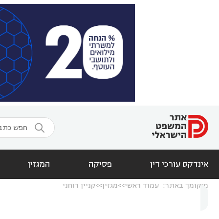

אינדקס עורכי דין
פסיקה
המגזין
מיקומך באתר:
עמוד ראשי
מגזין
קניין רוחני