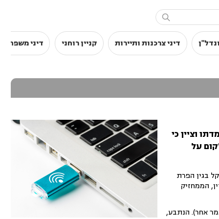

נדל"ן
דיני צרכנות ותיירות
קניין רוחני
דיני משפחה
תו וציין כי
קום על
בתל-אביב הורה לעורך דין לשלם פיצויים והוצאות משפט בסך כולל של 90,000 שקל בגין הפרת
ן, הממחזיק
ר אחר). הנתבע,