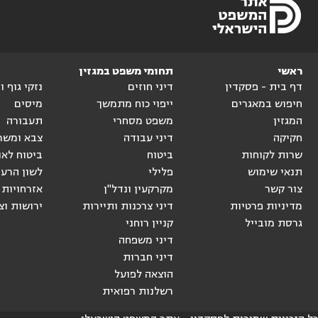
ראשי
תחומי משפט במגזין
דף בית - פסקדין
דיני חוזים
נזקי גוף 
חיפוש במאגרים
ייפוי כוח מתמשך
מיסים
המגזין
משפט מסחרי
תעבורה
חקיקה
דיני עבודה
צבא ומשר
שרות לקוחות
ביטוח
ביטוח לאו
תנאי שימוש
פלילי
לשון הרע
צור קשר
מקרקעין ונדל"ן
אזרחויות 
מדיניות פרטיות
דיני צרכנות ותיירות
ירושות וצ
גרסת מובייל
קניין רוחני
דיני משפחה
דיני חברות
הוצאה לפועל
רשלנות רפואית