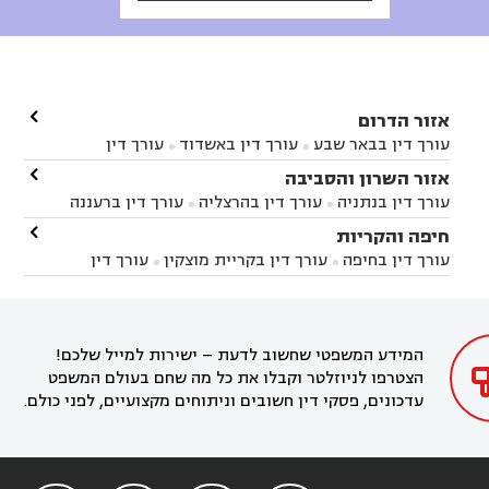

אזור הדרום
עורך דין בבאר שבע
עורך דין באשדוד
עורך דין


באשקלון
עורך דין בבאר טוביה
עורך דין בגן יבנה

אזור השרון והסביבה



עורך דין בניר הבנים
עורך דין בערד
עורך דין בקיבוץ


עורך דין בנתניה
עורך דין בהרצליה
עורך דין ברעננה


זיקים
עורך דין בנתיבות
עורך דין בקרית מלאכי



עורך דין בחדרה
עורך דין בכפר סבא
עורך דין בהוד

חיפה והקריות



השרון
עורך דין באבן יהודה
עורך דין בבנימינה



עורך דין בחיפה
עורך דין בקריית מוצקין
עורך דין


עורך דין בחריש
עורך דין בקיסריה
עורך דין בקדימה


בקרית מוצקין
עורך דין בקריית אתא
עורך דין


עורך דין ברמת השרון
עורך דין בתל מונד



בקריית חיים
עורך דין בקרית ביאליק
עורך דין


בחדרה

המידע המשפטי שחשוב לדעת – ישירות למייל שלכם!
הצטרפו לניוזלטר וקבלו את כל מה שחם בעולם המשפט
עדכונים, פסקי דין חשובים וניתוחים מקצועיים, לפני כולם.