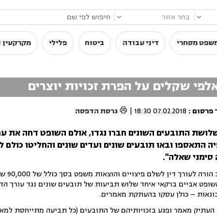
|
|
שפט מסחרי
דיני עבודה
ביטוח
פלילי
מקרקעין ו
פי שקלים על הפרת זכויות יוצרים

 פרסום
:
07.02.2018 18:30
|
גרסת הדפסה
שלושת התובעים השונים חברו נגדו, אולם השופט דחה את עמד
ה התאספו ובאו תובעים שונים ועדים שונים והחליטו כולם ל
ימני שאלה".
בית משפט השלום 
ופט אביים ברקאי איחד שלוש תביעות של תובעים שונים נגד עורך הדי
ונאות – כולן עסקו בהעתקת מאמרים.
 העתיק מאמר ופגע בזכויותיהם של התובעים (כל תביעה מתייחסת למאמ