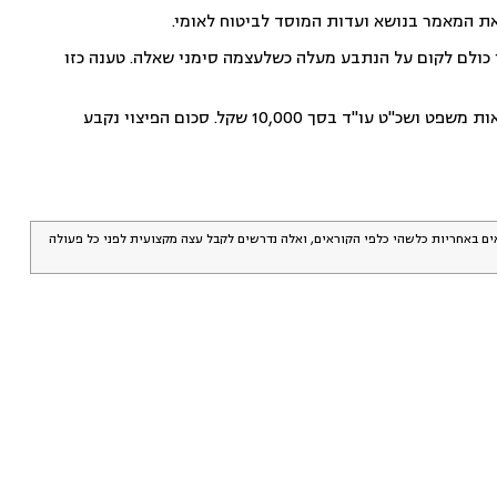
ת המאמר בנושא ועדות המוסד לביטוח לאומי.
ו כולם לקום על הנתבע מעלה כשלעצמה סימני שאלה. טענה כזו
בסיכומו של דבר, השופט חייב את הנתבע לשלם לכל אחד מהתובעים פיצוי בסך 20,000 שקל וכן הוצאות משפט ושכ"ט עו"ד בסך 10,000 שקל. סכום הפיצוי נקבע
אים באחריות כלשהי כלפי הקוראים, ואלה נדרשים לקבל עצה מקצועית לפני כל פעולה