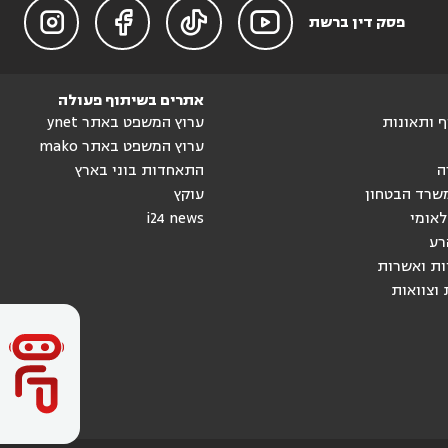




פסק דין ברשת
אתרים בשיתוף פעולה
וף ותאונות
ערוץ המשפט באתר ynet
ערוץ המשפט באתר mako
ה
התאחדות בוני בארץ
שרד הבטחון
עוקץ
לאומי
i24 news
רע
ות ואשרות
 וצוואות