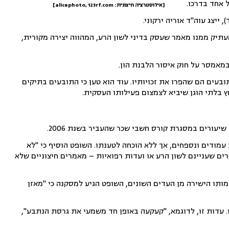
 אחד בדרכו.
[אילוסטרציה חיצונית: alicephoto, 123rf.com]
 ייצג עוה"ד אוריה ירקוני.
עתיק ממנו מאמר שעסק בדיני לשון הרע, המהווה יצירה מקורית,
מאמסר על חוק איסור הלבנת הון.
ובעים הם שהפרו את זכויותיו. עוד הוא טען כי התובעים בתיקים
ץ בלתי הוגן שיביא לצמצום פעילותו העסקית.
עורים במסגרת קורס חשבי שכר שהעביר בשנת 2006.
מודים ונספחים, אך ללא הוכחה לטענתו. השופט הוסיף כי "לא
ם שעניינם לשון הרע או ועדות רפואיות – מאמרים חיצוניים שלא
ותו הישירה מן העדים השונים, השופט הגיע למסקנה כי "מאזן
. עדות זו, לדוגמא, "קעקעה באופן חד משמעי את גרסת הנתבע",