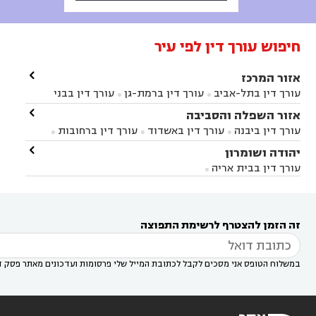
חיפוש עורך דין לפי עיר

אזור המרכז
עורך דין בתל-אביב
עורך דין ברמת-גן
עורך דין בבני


ברק
עורך דין בפתח תקווה
עורך דין בראשון לציון

אזור השפלה והסביבה



עורך דין ברחובות
עורך דין בנס ציונה
עורך דין


עורך דין ביבנה
עורך דין באשדוד
עורך דין ברחובות



במודיעין
עורך דין בהרצליה
עורך דין בחולון
עורך



עורך דין בראשון לציון
עורך דין במודיעין
עורך דין

יהודה ושומרון


דין בקרית אונו
עורך דין ברמלה
עורך דין בקריית


בבאר יעקב
עורך דין בגדרה
עורך דין בכפר רות



אונו
עורך דין בבת ים
עורך דין בגבעת שמואל
עורך
עורך דין בבית אריה




דין באזור
עורך דין בגן יבנה
עורך דין בעמק חפר



עורך דין במודיעין מכבים רעות
עורך דין במודיעין

רעות
עורך דין בסביון
עורך דין ברמת השרון
עורך



זה הזמן להצטרף לרשימת התפוצה
דין בשוהם

במשלוח הטופס אני מסכים לקבל לכתובת המייל שלי פרסומות ועדכונים מאתר פסק ד