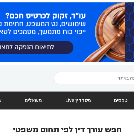
טפסים
פסקדין Live
משאלים
ש
חפש עורך דין לפי תחום משפטי