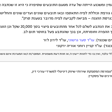
ין ומשכנע הייתה של עדה מטעם התובעים שסיפרה כי היא זו שכתבה א
ה גורפת וכוללת לפיה התאספו ובאו תובעים שונים ועדים שונים והחליט
רסת ההגנה – מביאה לקביעה לפיה מדובר בטענת סרק".
ההפרה וחומרתה, וכן בכך שהנתבע פעל בחוסר תום לב.
ם שכנגד):
עו"ד סער גרשוני
, עו"ד לירון לזר
ד): עו"ד קניין רוחני אוריה ירקוני
לי בלבד, ואין בו כדי להוות ייעוץ ו/ או חוות דעת משפטית. המחבר/ת ו/או המערכת אינם נוש
פורמה המספקת שירותי שיווק דיגיטלי למשרדי עורכי דין,
רכים של פסקדין.