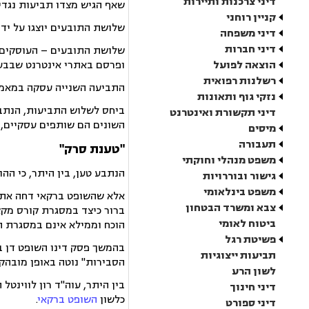
דיני צרכנות ותיירות
שאף הגיש מצדו תביעות נגדיו
קניין רוחני
שלושת התובעים יוצגו על ידי
דיני משפחה
דיני חברות
שלושת התובעים – העוסקים במ
הוצאה לפועל
ופרסם באתרי אינטרנט שבבעל
רשלנות רפואית
התביעה השנייה עסקה במאמר 
נזקי גוף ותאונות
ביחס לשלוש התביעות, הנתבע 
דיני תקשורת ואינטרנט
השונים הם שותפים עסקיים, ש
מיסים
תעבורה
"טענת סרק"
משפט מנהלי וחוקתי
הנתבע טען, בין היתר, כי הה
גישור ובוררויות
משפט בינלאומי
אלא שהשופט ברקאי דחה את טע
צבא ומשרד הבטחון
ברור כיצד במסגרת קורס מקצ
ביטוח לאומי
הוכח וממילא אינם במסגרת ה
פשיטת רגל
בהמשך פסק דינו השופט דן ב
תביעות ייצוגיות
הסבירות" נוטה באופן מובה
לשון הרע
בין היתר, עוה"ד רון לווינט
דיני חינוך
כלשון
השופט ברקאי
.
דיני ספורט