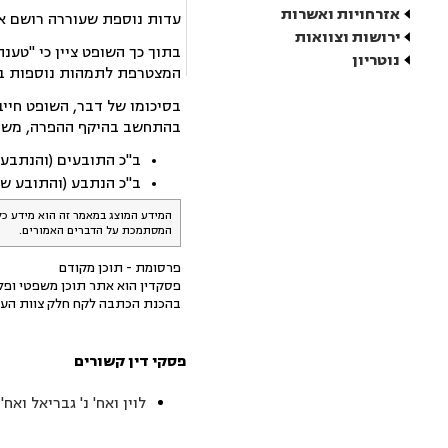
אזרחויות ואשרות
עדות נוספת שעוררה רושם אמ
ירושות וצוואות
בתוך כך השופט ציין כי "טענ
נוטריון
המצטרפת לתמהות נוספות בג
בהתחשב בהיקף ההפרה, משך 
ב"כ התובעים (והנתבעי
ב"כ הנתבע (והתובע שכנג
המידע המוצג במאמר זה הוא מידע כל
המסתמכת על הדברים האמורים.
פרסומת - תוכן מקודם
פסקדין הוא אתר תוכן משפטי ופלט
בהכנת הכתבה לקח חלק צוות העו
פסקי דין קשורים
לוין ואח' נ' גבריאל ואח'