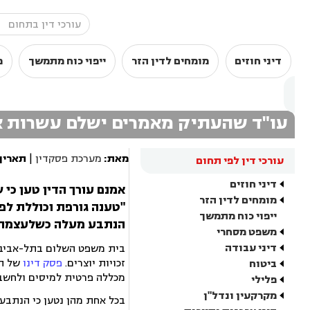
דיני חוזים
מומחים לדין הזר
ייפוי כוח מתמשך
מ
עו"ד שהעתיק מאמרים ישלם עשרות אל
מאת:
מערכת פסקדין
|
תאריך
עורכי דין לפי תחום
דיני חוזים
אמנם עורך הדין טען כי 
מומחים לדין הזר
"טענה גורפת וכוללת לפי
ייפוי כוח מתמשך
הנתבע מעלה כשלעצמה ס
משפט מסחרי
דיני עבודה
זכויות יוצרים.
פסק דינו
של הש
ביטוח
מכללה פרטית למיסים ולחשב
פלילי
מקרקעין ונדל"ן
בכל אחת מהן נטען כי הנתבע