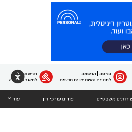

כניסה
|
הרשמה
רכישת מנוי
ﱐ

למנויים ומשתמשים חדשים
למאגר הפסיקה

ירותים משפטיים
פורום עורכי דין
עוד