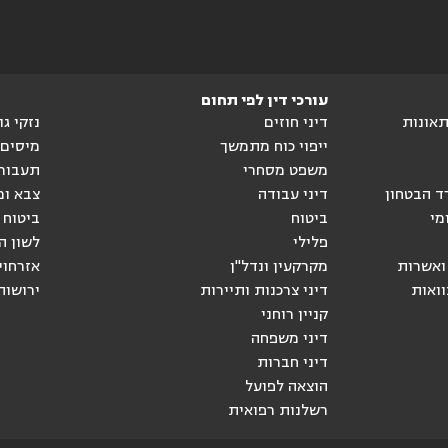
עורכי דין לפי תחום
ותאונות
דיני חוזים
נזקי ג
ייפוי כוח מתמשך
מיסים
משפט מסחרי
תעבור
ד הבטחון
דיני עבודה
צבא ומ
מי
ביטוח
ביטוח 
פלילי
לשון ה
ואשרות
מקרקעין ונדל"ן
אזרחוי
וואות
דיני צרכנות ותיירות
ירושות
קניין רוחני
דיני משפחה
דיני חברות
הוצאה לפועל
רשלנות רפואית