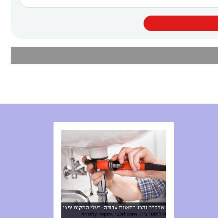
שרברב נהרג בתאונת עבודה: בעלי המקום יפצו
אילוסטרציה: Andriy Popov, 123rf.com