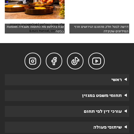
עו"ד אמיר כצנלסון | (אילוסטרציה חיצונית:
דרשה לבטל חלק מהסכם הגירושים חרף
טבח בהילטון מת כתוצאה מעבודה מאומצת
Louis Hansel, Unsplash)
המיליונים שקיבלה
בפסח




ראשי
תחומי משפט במגזין
עורכי דין לפי תחום
שיתופי פעולה