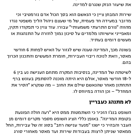
את שיעור הנזק שנגרם למדינה.
שירות המבחן ציין כי הנאשם הוא בסך הכול אדם נורמטיבי וכי
מדובר במעידה חד פעמית, של מי שעצם ניהול הליך משפטי נגדו
מהווה "גורם התרעתי משמעותי" עבורו. עוד צוין כי תפקודו תקין,
ומאפייני אישיותו מלמדים על סיכון נמוך לחזרה על התנהגות או
מעשים דומים בעתיד.
בשונה מכך, המדינה טענה שיש לגזור על האיש לפחות 6 חודשי
מאסר, וזאת לנוכח ריבוי העבירות, חומרת המעשים והתכנון הכרוך
בהם.
לשיטתה של המדינה, בנסיבות המקרה מתחם הענישה נע בין 6
ל-18 חודשי מאסר, אולם היא היתה מוכנה להסתפק בעונש ברף
התחתון מאחר שהנאשם שילם את החוב – מה שנקרא "הסיר את
המחדל" – וכן הודה במיוחס לו.
לא מתנהג כעבריין
השופט בנג'ו הזכיר כי השתמטות ממס היא "רעה חולה הפוגעת
בקופת המדינה". באופן כללי הציג השופט מספר מקרים דומים מן
העבר והבהיר כי ישנו "מנעד ענישה רחב" בסוג זה של עבירות, החל
ממאסר שניתן לרצות בעבודות שירות ועד מאסר מאחורי סורג