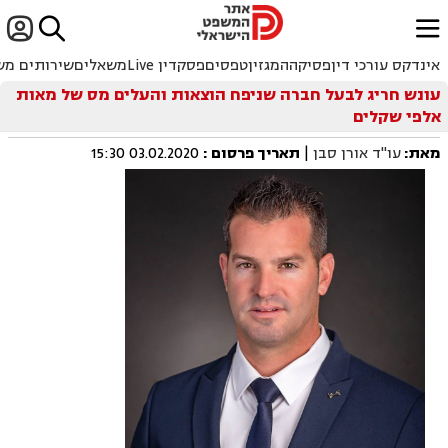


ﱐ
אינדקס עורכי דין
פסיקה
המגזין
טפסים
פסקדין Live
משאלים
שירותים מש
עונש חריג לבעל חברה שניפח הוצאות והעלים מס של מאות
אלפי שקלים
מאת:
עו"ד אורן סבן
|
תאריך פרסום
:
03.02.2020 15:30