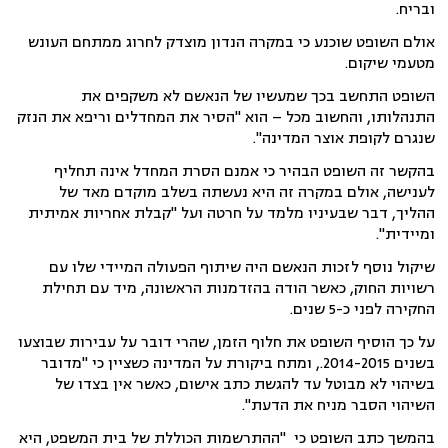
ובריח.
אולם השופט שוכנע כי במקרה הנדון מוצדק לחרוג ממתחם העונש
מטעמי שיקום.
השופט התחשב בכך שמעשיו של הנאשם לא משקפים את
התנהלותו, והחשוב מכל – הוא "הסיר את המחדלים וריפא את הנזק
שנגרם לקופת אוצר המדינה".
בהקשר זה השופט הבהיר כי אמנם הסרת המחדל אינה תחליף
לענישה, אולם במקרה זה היא נעשתה בשלב מוקדם מאד של
ההליך, דבר שבעיניו מלמד על חרטה ועל "קבלת אחריות אמיתית
ומיידית".
שיקול נוסף לזכות הנאשם היה שיתוף הפעולה המיידי שלו עם
רשויות החוק, כאשר הודה בהזדמנות הראשונה, מיד עם תחילת
החקירה לפני כ-5 שנים.
על כך הוסיף השופט את חלוף הזמן, שהרי דובר על עבירות שבוצעו
בשנים 2014-2015., ומתח ביקורת על המדינה כשציין כי "מדובר
בשיהוי לא מבוטל עד להגשת כתב אישום, כאשר אין בצדו של
השיהוי הסבר מניח את הדעת".
בהמשך כתב השופט כי "ההתרשמות הכוללת של בית המשפט, היא