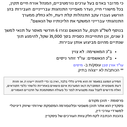
כי מדובר באדם בעל ערכים נורמטיביים, המנהל אורח חיים תקין,
בכל מישורי חייו, נעדר מאפייני התנהגות עברייניים. העבירות בהן
הורשע נעברו עקב התנהלות קלת דעת, ולא כחלק ממערך
התנהגותי עברייני המשקף את הליכותיו של הנאשם".
בנוסף לשל"צ וקנס, על הנאשם נגזרו 6 חודשי מאסר על תנאי למשך
3 שנים, וכן התחייבות כספית בסך 35,000 שקל, להימנע תוך
שנתיים מהיום מביצוע אותן עבירות.
ב"כ המאשימה: לא צוין
ב"כ הנאשמים: עו"ד זוהר ניסים
עו"ד אורן סבן
עוסק/ת ב-
מיסים
** הכותב/ת לא ייצג/ה בתיק.
המידע המוצג במאמר זה הוא מידע כללי בלבד, ואין בו כדי להוות ייעוץ ו/ או חוות
דעת משפטית. המחבר/ת ו/או המערכת אינם נושאים באחריות כלשהי כלפי הקוראים,
ואלה נדרשים לקבל עצה מקצועית לפני כל פעולה המסתמכת על הדברים האמורים.
פרסומת - תוכן מקודם
פסקדין הוא אתר תוכן משפטי ופלטפורמה המספקת שירותי שיווק דיגיטלי
למשרדי עורכי דין,
בהכנת הכתבה לקח חלק צוות העורכים של פסקדין.