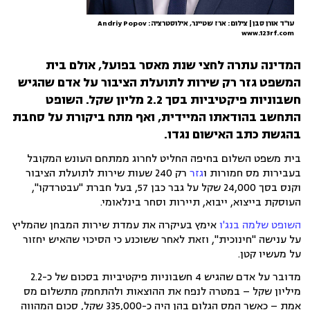
עו"ד אורן סבן | צילום: ארז שטיינר, אילוסטרציה: Andriy Popov
www.123rf.com
המדינה עתרה לחצי שנת מאסר בפועל, אולם בית
המשפט גזר רק שירות לתועלת הציבור על אדם שהגיש
חשבוניות פיקטיביות בסך 2.2 מליון שקל. השופט
התחשב בהודאתו המיידית, ואף מתח ביקורת על סחבת
בהגשת כתב האישום נגדו.
בית משפט השלום בחיפה החליט לחרוג ממתחם העונש המקובל
בעבירות מס חמורות ו
גזר
רק 240 שעות שירות לתועלת הציבור
וקנס בסך 24,000 שקל על גבר כבן 57, בעל חברת "עבטרדקו",
העוסקת בייצוא, ייבוא, תיירות וסחר בינלאומי.
השופט שלמה בנג'ו
אימץ בעיקרה את עמדת שירות המבחן שהמליץ
על ענישה "חינוכית", וזאת לאחר ששוכנע כי הסיכוי שהאיש יחזור
על מעשיו קטן.
מדובר על אדם שהגיש 4 חשבוניות פיקטיביות בסכום של כ-2.2
מיליון שקל – במטרה לנפח את ההוצאות ולהתחמק מתשלום מס
אמת – כאשר המס הגלום בהן היה כ-335,000 שקל, סכום המהווה