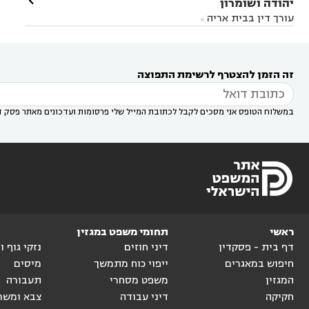

יהודה ושומרון
דין בקרית אונו
עורך דין ברמלה
עורך דין בקריית


בבאר יעקב
עורך דין בגדרה
עורך דין בכפר רות



אונו
עורך דין בבת ים
עורך דין בגבעת שמואל
עורך
עורך דין בבית אריה




דין באזור
עורך דין בגן יבנה
עורך דין בעמק חפר



עורך דין במודיעין מכבים רעות
עורך דין במודיעין

רעות
עורך דין בסביון
עורך דין ברמת השרון
עורך



זה הזמן להצטרף לרשימת התפוצה
דין בשוהם

במשלוח הטופס אני מסכים לקבל לכתובת המייל שלי פרסומות ועדכונים מאתר פסק ד
ראשי
תחומי משפט במגזין
דף בית - פסקדין
דיני חוזים
נזקי גוף 
חיפוש במאגרים
ייפוי כוח מתמשך
מיסים
המגזין
משפט מסחרי
תעבורה
חקיקה
דיני עבודה
צבא ומשר