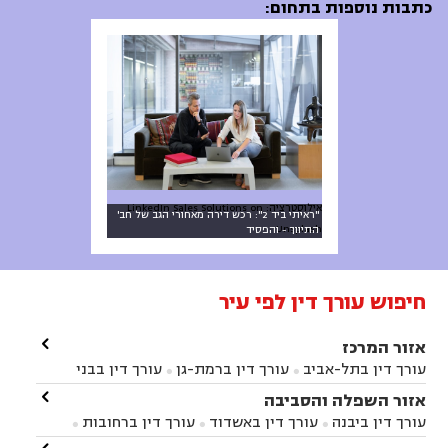
כתבות נוספות בתחום:
אילוסטרציה: LinkedIn Sales Solutions on
"ראיתי ביד 2": רכש דירה מאחורי הגב של חב'
Unsplash
התיווך - והפסיד
חיפוש עורך דין לפי עיר

אזור המרכז
עורך דין בתל-אביב
עורך דין ברמת-גן
עורך דין בבני


ברק
עורך דין בפתח תקווה
עורך דין בראשון לציון

אזור השפלה והסביבה



עורך דין ברחובות
עורך דין בנס ציונה
עורך דין


עורך דין ביבנה
עורך דין באשדוד
עורך דין ברחובות



במודיעין
עורך דין בהרצליה
עורך דין בחולון
עורך



עורך דין בראשון לציון
עורך דין במודיעין
עורך דין

