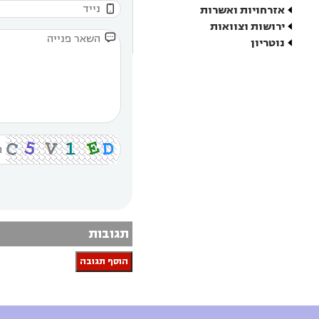

אזרחויות ואשרות
ירושות וצוואות

נוטריון
תגובות
הוסף תגובה