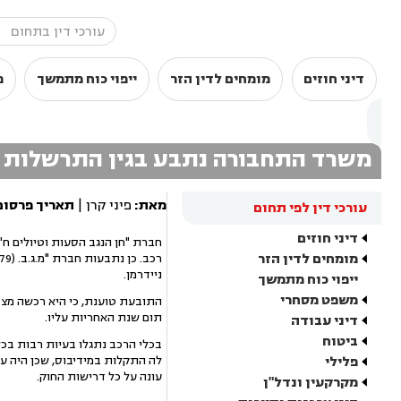
דיני חוזים
מומחים לדין הזר
ייפוי כוח מתמשך
מ
משרד התחבורה נתבע בגין התרשלות ב
מאת:
פיני קרן |
תאריך פרסום
עורכי דין לפי תחום
דיני חוזים
מומחים לדין הזר
ניידרמן.
ייפוי כוח מתמשך
משפט מסחרי
תום שנת האחריות עליו.
דיני עבודה
ביטוח
בכלי הרכב נתגלו בעיות רבות בכל
פלילי
לה התקלות במידיבוס, שכן היה על
עונה על כל דרישות החוק.
מקרקעין ונדל"ן