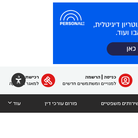

כניסה
|
הרשמה
רכישת מנוי
ﱐ

למנויים ומשתמשים חדשים
למאגר הפסיקה

ירותים משפטיים
פורום עורכי דין
עוד