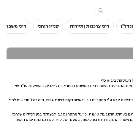

נדל"ן
דיני צרכנות ותיירות
קניין רוחני
דיני משפחה
כב" מחולון, חברה העוסקת ביבוא כלי
בדיקת כלי רכב מיובאים. התביעה הוגשה בבית המשפט המחוזי בתל-אביב, באמצעות עו"ד שי
התובעת טוענת, כי היא רכשה מצד שלישי מידיבוס (אוטובוס המסיע 24 נוסעים) המשמש להסעת נוסעים בתשלום. המידיבוס יובא ע"י ממסר ומ.ג.ב. וכאשר נקנה בשנת 1994, היה זה 3 חודשים לפני
 בעייתי. התובעת טוענת, כי על ממסר ומ.ג.ב. לפצותה בגין הנזקים שגרמו
. גם משרד התחבורה נתבע כאמור, בטענה שלא וידא שדגם המידיבוס האמור