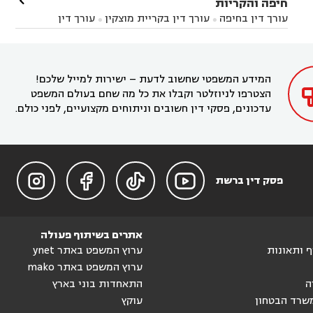

חיפה והקריות
השרון
עורך דין באבן יהודה
עורך דין בבנימינה



עורך דין בחיפה
עורך דין בקריית מוצקין
עורך דין


עורך דין בחריש
עורך דין בקיסריה
עורך דין בקדימה


בקרית מוצקין
עורך דין בקריית אתא
עורך דין


עורך דין ברמת השרון
עורך דין בתל מונד



בקריית חיים
עורך דין בקרית ביאליק
עורך דין


בחדרה

המידע המשפטי שחשוב לדעת – ישירות למייל שלכם!
הצטרפו לניוזלטר וקבלו את כל מה שחם בעולם המשפט
עדכונים, פסקי דין חשובים וניתוחים מקצועיים, לפני כולם.




פסק דין ברשת
אתרים בשיתוף פעולה
וף ותאונות
ערוץ המשפט באתר ynet
ערוץ המשפט באתר mako
ה
התאחדות בוני בארץ
שרד הבטחון
עוקץ