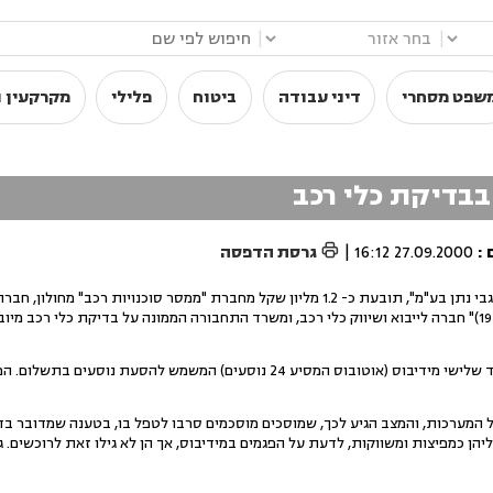
|
|
שפט מסחרי
דיני עבודה
ביטוח
פלילי
מקרקעין ו
בדיקת כלי רכב

:
27.09.2000 16:12
|
גרסת הדפסה
חברת "חן הנגב הסעות וטיולים ח'גבי נתן בע"מ", תובעת כ- 1.2 מליון שקל מחברת "ממסר סוכנויות ר
רכב. כן נתבעות חברת "מ.ג.ב. (1979)" חברה לייבוא ושיווק כלי רכב, ומשרד התחבורה הממונה על 
 המערכות, והמצב הגיע לכך, שמוסכים מוסכמים סרבו לטפל בו, בטענה שמדובר בדגם
יהן כמפיצות ומשווקות, לדעת על הפגמים במידיבוס, אך הן לא גילו זאת לרוכשים