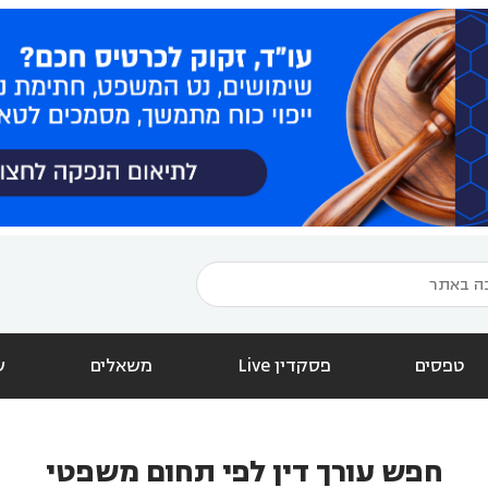
טפסים
פסקדין Live
משאלים
ש
חפש עורך דין לפי תחום משפטי