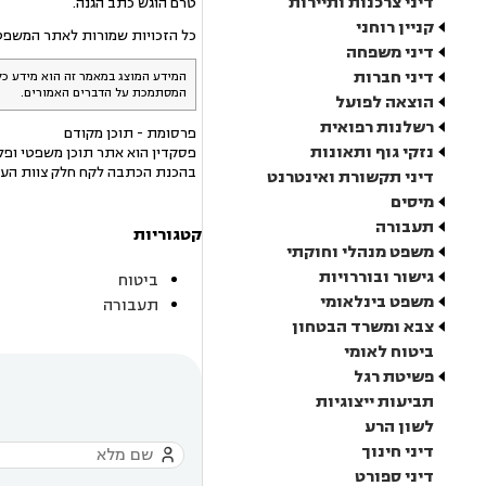
דיני צרכנות ותיירות
טרם הוגש כתב הגנה.
קניין רוחני
כל הזכויות שמורות לאתר המשפט הישראלי o.il
דיני משפחה
דיני חברות
המידע המוצג במאמר זה הוא מידע כל
המסתמכת על הדברים האמורים.
הוצאה לפועל
רשלנות רפואית
פרסומת - תוכן מקודם
נזקי גוף ותאונות
פסקדין הוא אתר תוכן משפטי ופלט
בהכנת הכתבה לקח חלק צוות העו
דיני תקשורת ואינטרנט
מיסים
תעבורה
קטגוריות
משפט מנהלי וחוקתי
גישור ובוררויות
ביטוח
משפט בינלאומי
תעבורה
צבא ומשרד הבטחון
ביטוח לאומי
פשיטת רגל
תביעות ייצוגיות
לשון הרע
דיני חינוך

דיני ספורט