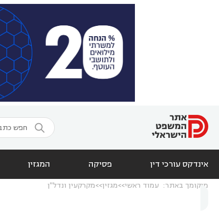

אינדקס עורכי דין
פסיקה
המגזין
מיקומך באתר:
עמוד ראשי
מגזין
מקרקעין ונדל"ן