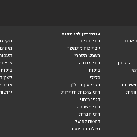
עורכי דין לפי תחום
ותאונות
דיני חוזים
נזקי ג
ייפוי כוח מתמשך
מיסים
משפט מסחרי
תעבור
ד הבטחון
דיני עבודה
צבא ומ
מי
ביטוח
ביטוח 
פלילי
לשון ה
ואשרות
מקרקעין ונדל"ן
אזרחוי
וואות
דיני צרכנות ותיירות
ירושות
קניין רוחני
דיני משפחה
דיני חברות
הוצאה לפועל
רשלנות רפואית