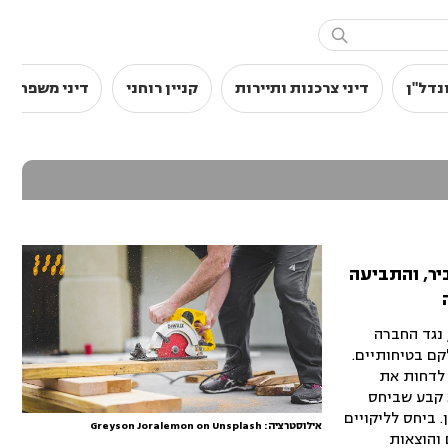

נדל"ן
דיני צרכנות ותיירות
קניין רוחני
דיני משפחה
יר, והתביעה
 נגד החברה
קם בטיחותיים.
 לדחות את
 קבע שביחס
 ביחס לליקויים
אילוסטרציה: Greyson Joralemon on Unsplash
 והוצאות