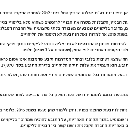
ובניו בע"מ. אכלוס הבניין החל ביוני 2012 לאחר שהתקבל היתר. דירתו של הדייר התובע אוכלסה באוגוסט אותה השנה.
ות הבניין, הקבלנית מסרה את הבניין לרוכשים כשהוא מלא בליקויי בני
ם, מדובר בליקויים שנובעים מעבודה בלתי מקצועית של החברה הקבלנית
ה את הליקויים.
ידחות מכיוון שהתובעים לא פנו אליה בנוגע לליקויים בתוך פרקי הזמ
 שמצא רטיבות בלובי ובחדר המדרגות וקבע שהמבנה אינו אטום כראוי
ד את עלות תיקון הליקויים בדירת התובע בסך 27,870 שקל וברכוש המשותף בסך 264,100 שקל.
בעל מומחיות בכל התחומים שאליהם מתייחסת חוות דעתו, ושלא ניתן ל
תבעת בנוגע למומחיותו של העד. הוא קיבל את התביעה לאחר ששוכנע כי
ו, ניתן ללמוד שהן נעשו בשנת 2015, כלומר בטרם חלפה תקופת האחריות של 3 שנים הקבועה בחוק המכר.
וי שמופיע בתוך תקופת האחריות, על התובע להוכיח שמדובר בליקויים 
באחריות החברה הקבלנית וישנו קשר בין הבנייה לליקויים.