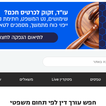
טפסים
פסקדין Live
משאלים
ש
חפש עורך דין לפי תחום משפטי