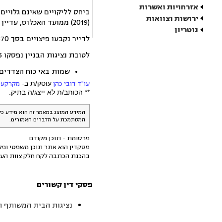
אזרחויות ואשרות
ביחס לליקויים שאינם גלויים
ירושות וצוואות
(2019) ממועד האכלוס, עדיין מדובר בפרק זמן סביר.
נוטריון
לדייר נקבעו פיצויים בסך 27,870 שקל בתוספת שכ"ט עו"ד והוצאות בסך 8,715 שקל.
לטובת נציגות הבניין נפסקו 303,715 שקל (כולל עלות פיקוח הנדסי) בתוספת 34,167 שקל שכ"ט עו"ד והוצאות.
שמות באי כוח הצדדים
עו"ד דובי כהן
עוסק/ת ב-
מקרקעין
** הכותב/ת לא ייצג/ה בתיק.
המידע המוצג במאמר זה הוא מידע כל
המסתמכת על הדברים האמורים.
פרסומת - תוכן מקודם
פסקדין הוא אתר תוכן משפטי ופלט
בהכנת הכתבה לקח חלק צוות העו
פסקי דין קשורים
נציגות הבית המשותף תורמוס 15 אילת ואח' נ' סמעאן 