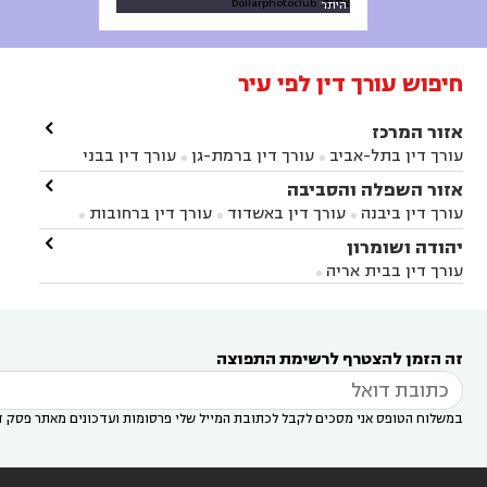
צילום: Dollarphotoclub
היתר
חיפוש עורך דין לפי עיר

אזור המרכז
עורך דין בתל-אביב
עורך דין ברמת-גן
עורך דין בבני


ברק
עורך דין בפתח תקווה
עורך דין בראשון לציון

אזור השפלה והסביבה



עורך דין ברחובות
עורך דין בנס ציונה
עורך דין


עורך דין ביבנה
עורך דין באשדוד
עורך דין ברחובות



במודיעין
עורך דין בהרצליה
עורך דין בחולון
עורך



עורך דין בראשון לציון
עורך דין במודיעין
עורך דין

יהודה ושומרון


דין בקרית אונו
עורך דין ברמלה
עורך דין בקריית


בבאר יעקב
עורך דין בגדרה
עורך דין בכפר רות



אונו
עורך דין בבת ים
עורך דין בגבעת שמואל
עורך
עורך דין בבית אריה




דין באזור
עורך דין בגן יבנה
עורך דין בעמק חפר



עורך דין במודיעין מכבים רעות
עורך דין במודיעין

רעות
עורך דין בסביון
עורך דין ברמת השרון
עורך



זה הזמן להצטרף לרשימת התפוצה
דין בשוהם

במשלוח הטופס אני מסכים לקבל לכתובת המייל שלי פרסומות ועדכונים מאתר פסק ד