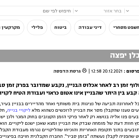
|
|
שפט מסחרי
דיני עבודה
ביטוח
פלילי
מקרקעין ו
לן יפצה

פרסום
:
20.12.2021 12:58
|
גרסת הדפסה
ף זמן רב לאחר אכלוס הבניין, נקבע שמדובר בפרק זמן סב
ע בין היתר שהבניין אינו אטום כראוי ועבודת הטיח לקויה
 לאחרונה תביעה של נציגות בית משותף ואחד מהדיירים בבניין בעיר,
ים טענו שהקבלן מסר את הבניין לרוכשים כשהוא מלא
ליקויי בנייה
, חל
ים פנו אליה בנושא רק לאחר פרקי הזמן הקצובים בחוק המכר ולכן יש
ץ חוות דעת של מומחה שבדק את הבניין ומצא שאכן ישנם ליקויים. הוא
 התובעים בתוך תקופת האחריות והוכיחו שהליקויים נגרמו מעבודת הקבלן.
ט שהפניה לקבלן נעשתה "בזמן סביר". החברה הקבלנית חויבה בפיצויים