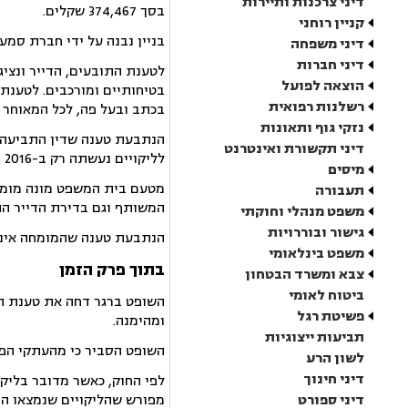
דיני צרכנות ותיירות
בסך 374,467 שקלים.
קניין רוחני
בניין נבנה על ידי חברת
סמעאן נופי 
דיני משפחה
דיני חברות
לטענת התובעים, הדייר ונציג
הוצאה לפועל
בטיחותיים ומורכבים. לטענת
רשלנות רפואית
בכתב ובעל פה, לכל המאוחר בשנת 2015 אך למרות זאת הנתבעת לא תיקנ
נזקי גוף ותאונות
הנתבעת טענה שדין התביעה לה
דיני תקשורת ואינטרנט
לליקויים נעשתה רק ב-2016 ולכן תקופת האחריות לפי החוק (שעומדת על 3 שנים) חלפה.
מיסים
מטעם בית המשפט מונה מומחה
תעבורה
המשותף וגם בדירת הדייר התובע. הוא העמי
משפט מנהלי וחוקתי
גישור ובוררויות
הנתבעת טענה שהמומחה אינו 
משפט בינלאומי
בתוך פרק הזמן
צבא ומשרד הבטחון
ביטוח לאומי
השופט ברגר דחה את טענת הנ
פשיטת רגל
ומהימנה.
תביעות ייצוגיות
השופט הסביר כי מהעתקי הפניות לנתבעת שהוצגו בפני
לשון הרע
דיני חינוך
לפי החוק, כאשר מדובר בליק
דיני ספורט
מפורש שהליקויים שנמצאו הם 