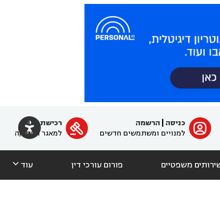

כניסה
|
הרשמה
רכישת מנוי
ﱐ

למנויים ומשתמשים חדשים
למאגר הפסיקה

ירותים משפטיים
פורום עורכי דין
עוד