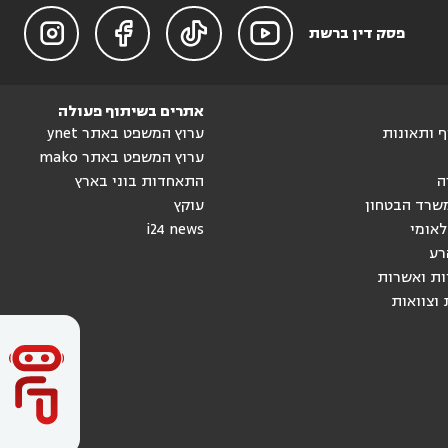




פסק דין ברשת
אתרים בשיתוף פעולה
וף ותאונות
ערוץ המשפט באתר ynet
ערוץ המשפט באתר mako
ה
התאחדות בוני בארץ
שרד הבטחון
עוקץ
לאומי
i24 news
רע
ות ואשרות
 וצוואות