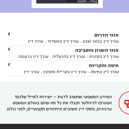
צילום: dollarphotoclub
בעלה – ותפצה

אזור הדרום
עורך דין בבאר שבע
עורך דין באשדוד
עורך דין


באשקלון
עורך דין בבאר טוביה
עורך דין בגן יבנה

אזור השרון והסביבה



עורך דין בניר הבנים
עורך דין בערד
עורך דין בקיבוץ


עורך דין בנתניה
עורך דין בהרצליה
עורך דין ברעננה


זיקים
עורך דין בנתיבות
עורך דין בקרית מלאכי



עורך דין בחדרה
עורך דין בכפר סבא
עורך דין בהוד

חיפה והקריות



השרון
עורך דין באבן יהודה
עורך דין בבנימינה



עורך דין בחיפה
עורך דין בקריית מוצקין
עורך דין


עורך דין בחריש
עורך דין בקיסריה
עורך דין בקדימה


בקרית מוצקין
עורך דין בקריית אתא
עורך דין


עורך דין ברמת השרון
עורך דין בתל מונד



בקריית חיים
עורך דין בקרית ביאליק
עורך דין


בחדרה

המידע המשפטי שחשוב לדעת – ישירות למייל שלכם!
הצטרפו לניוזלטר וקבלו את כל מה שחם בעולם המשפט
עדכונים, פסקי דין חשובים וניתוחים מקצועיים, לפני כולם.