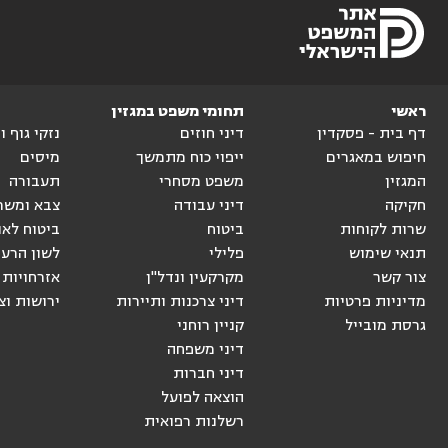
ראשי
תחומי משפט במגזין
דף בית - פסקדין
דיני חוזים
נזקי גוף 
חיפוש במאגרים
ייפוי כוח מתמשך
מיסים
המגזין
משפט מסחרי
תעבורה
חקיקה
דיני עבודה
צבא ומשר
שרות לקוחות
ביטוח
ביטוח לאו
תנאי שימוש
פלילי
לשון הרע
צור קשר
מקרקעין ונדל"ן
אזרחויות 
מדיניות פרטיות
דיני צרכנות ותיירות
ירושות וצ
גרסת מובייל
קניין רוחני
דיני משפחה
דיני חברות
הוצאה לפועל
רשלנות רפואית