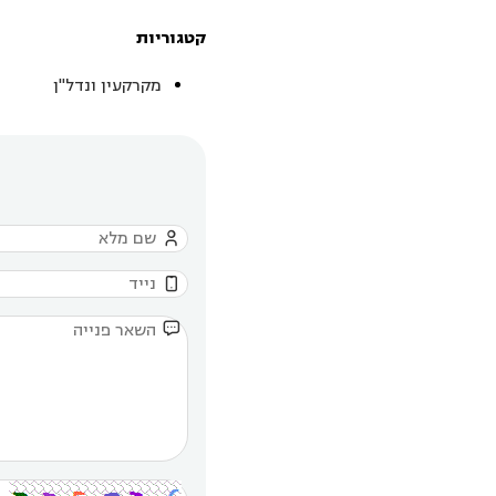
קטגוריות
מקרקעין ונדל"ן


