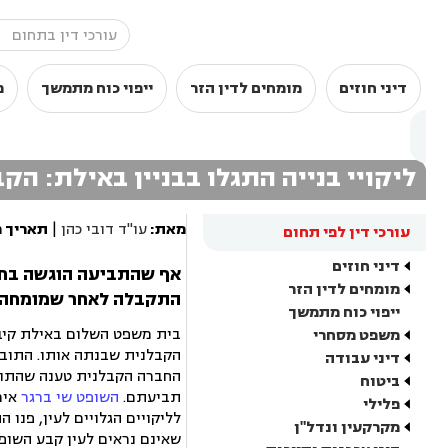
דיני חוזים
מומחים לדין הזר
ייפוי כוח מתמשך
מ
ליקויי בנייה התגלו בבניין באילת: הקב
מאת:
עו"ד דובי כהן
|
תאריך 
עורכי דין לפי תחום
דיני חוזים
אף שהתביעה הוגשה בחלו
מומחים לדין הזר
התקבלה לאחר שמומחה קב
ייפוי כוח מתמשך
בית משפט השלום באילת קיבל
משפט מסחרי
הקבלנית שבנתה אותו. התובע
דיני עבודה
החברה הקבלנית טענה שהתובע
ביטוח
תביעתם.
השופט שי ברגר
אימ
פלילי
לליקויים הגלויים לעין, פנו
מקרקעין ונדל"ן
שאינם נראים לעין קבע השופ